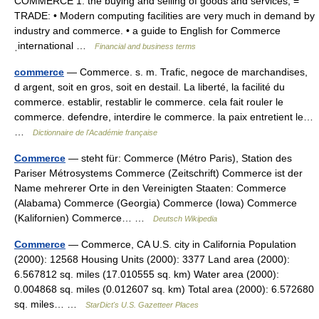
COMMERCE 1. the buying and selling of goods and services; =
TRADE: • Modern computing facilities are very much in demand by
industry and commerce. • a guide to English for Commerce
ˌinternational …
Financial and business terms
commerce
— Commerce. s. m. Trafic, negoce de marchandises,
d argent, soit en gros, soit en destail. La liberté, la facilité du
commerce. establir, restablir le commerce. cela fait rouler le
commerce. defendre, interdire le commerce. la paix entretient le…
…
Dictionnaire de l'Académie française
Commerce
— steht für: Commerce (Métro Paris), Station des
Pariser Métrosystems Commerce (Zeitschrift) Commerce ist der
Name mehrerer Orte in den Vereinigten Staaten: Commerce
(Alabama) Commerce (Georgia) Commerce (Iowa) Commerce
(Kalifornien) Commerce… …
Deutsch Wikipedia
Commerce
— Commerce, CA U.S. city in California Population
(2000): 12568 Housing Units (2000): 3377 Land area (2000):
6.567812 sq. miles (17.010555 sq. km) Water area (2000):
0.004868 sq. miles (0.012607 sq. km) Total area (2000): 6.572680
sq. miles… …
StarDict's U.S. Gazetteer Places