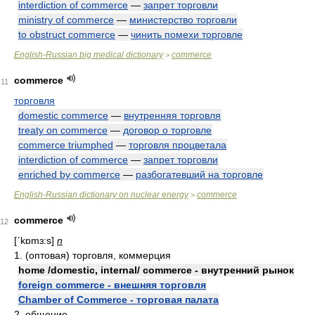
interdiction of commerce
—
запрет торговли
ministry of commerce
—
министерство торговли
to obstruct commerce
—
чинить помехи торговле
English-Russian big medical dictionary
commerce
>
commerce
11
торговля
domestic commerce
—
внутренняя торговля
treaty on commerce
—
договор о торговле
commerce triumphed
—
торговля процветала
interdiction of commerce
—
запрет торговли
enriched by commerce
—
разбогатевший на торговле
English-Russian dictionary on nuclear energy
commerce
>
commerce
12
[ʹkɒmɜ:s]
n
1. (оптовая) торговля, коммерция
home /domestic, internal/ commerce - внутренний рынок
foreign commerce - внешняя торговля
Chamber of Commerce - торговая палата
2. общение