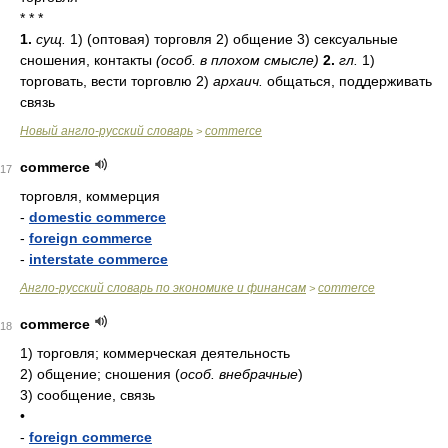
* * *
1.
сущ.
1) (оптовая) торговля 2) общение 3) сексуальные
сношения, контакты
(особ. в плохом смысле)
2.
гл.
1)
торговать, вести торговлю 2)
архаич.
общаться, поддерживать
связь
Новый англо-русский словарь
commerce
>
commerce
17
торговля, коммерция
-
domestic commerce
-
foreign commerce
-
interstate commerce
Англо-русский словарь по экономике и финансам
commerce
>
commerce
18
1)
торговля; коммерческая деятельность
2)
общение; сношения
(
особ. внебрачные
)
3)
сообщение, связь
•
-
foreign commerce