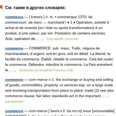
См. также в других словарях:
commerce
— [ kɔmɛrs ] n. m. • commerque 1370; lat.
commercium, de merx → marchand I ♦ 1 ♦ Opération, activité d
achat et de revente (en l état ou après transformation) d un
produit, d une valeur; par ext. Prestation de certains services.
Acte, opération de… …
Encyclopédie Universelle
commerce
— COMMERCE. sub. masc. Trafic, négoce de
marchandises, d argent, soit en gros, soit en détail. La liberté, la
facilité du commerce. Établir, rétablir le commerce. Cela fait rouler
le commerce. Défendre, interdire le commerce. La Paix entretient
le… …
Dictionnaire de l'Académie Française 1798
commerce
— com·merce n 1: the exchange or buying and selling
of goods, commodities, property, or services esp. on a large scale
and involving transportation from place to place: trade (2) see also
commerce clause; fair labor standards act in the important… …
Law dictionary
commerce
— com‧merce [ˈkɒmɜːs ǁ ˈkɑːmɜːrs] noun [uncountable]