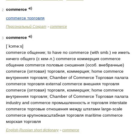
commerce
2
commerce торговля
Персональный Сократ
commerce
>
commerce
3
[ˈkɔmə:s]
commerce общение; to have no commerce (with smb.) не иметь
ничего общего (с кем-л.) commerce коммерция commerce
общение commerce половые сношения (особ. внебрачные)
commerce (оптовая) торговля, коммерция; home commerce
внутренняя торговля; Chamber of Commerce Торговая палата
commerce торговля external commerce внешняя торговля
commerce (оптовая) торговля, коммерция; home commerce
внутренняя торговля; Chamber of Commerce Торговая палата
industry and commerce промышленность и торговля interstate
commerce торговые отношения между штатами large-scale
commerce крупномасштабная торговля maritime commerce
морская торговля
English-Russian short dictionary
commerce
>