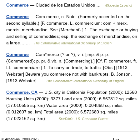
Commerce
— Ciudad de los Estados Unidos …
Wikipedia Español
Commerce
— Com merce, n. Note: (Formerly accented on the
second syllable.) [F. commerce, L. commercium; com + merx,
mercis, merchandise. See {Merchant}.] 1. The exchange or buying
and selling of commodities; esp. the exchange of merchandise, on
a large… …
The Collaborative International Dictionary of English
Commerce
— Com*merce (? or ?), v. i. [imp. & p. p.
{Commerced}; p. pr. & vb. n. {Commercing}.] [Cf. F. commercer, fr.
LL. commerciare.] 1. To carry on trade; to traffic. [Obs.] [1913
Webster] Beware you commerce not with bankrupts. B. Jonson.
[1913 Webster] …
The Collaborative International Dictionary of English
Commerce, CA
— U.S. city in California Population (2000): 12568
Housing Units (2000): 3377 Land area (2000): 6.567812 sq. miles
(17.010555 sq. km) Water area (2000): 0.004868 sq. miles
(0.012607 sq. km) Total area (2000): 6.572680 sq. miles
(17.023162 sq. km)… …
StarDict's U.S. Gazetteer Places
© Академик, 2000-2026