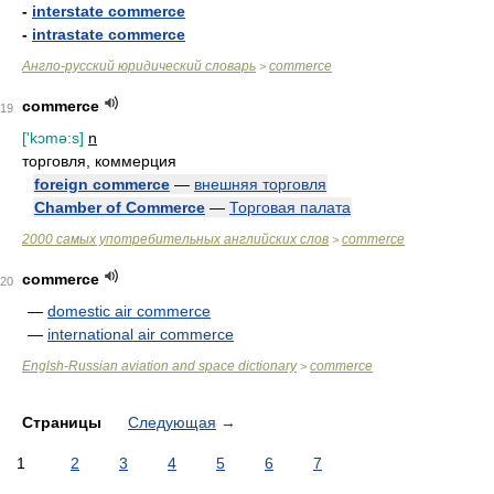
-
interstate commerce
-
intrastate commerce
Англо-русский юридический словарь
commerce
>
commerce
19
['kɔmə:s]
n
торговля, коммерция
foreign commerce
—
внешняя торговля
Chamber of Commerce
—
Торговая палата
2000 самых употребительных английских слов
commerce
>
commerce
20
—
domestic air commerce
—
international air commerce
Englsh-Russian aviation and space dictionary
commerce
>
Страницы
Следующая
→
1
2
3
4
5
6
7