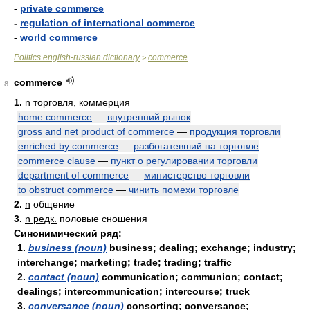
-
private commerce
-
regulation of international commerce
-
world commerce
Politics english-russian dictionary
commerce
>
commerce
8
1.
n
торговля, коммерция
home commerce
—
внутренний рынок
gross and net product of commerce
—
продукция торговли
enriched by commerce
—
разбогатевший на торговле
commerce clause
—
пункт о регулировании торговли
department of commerce
—
министерство торговли
to obstruct commerce
—
чинить помехи торговле
2.
n
общение
3.
n редк.
половые сношения
Синонимический ряд:
1.
business (noun)
business; dealing; exchange; industry;
interchange; marketing; trade; trading; traffic
2.
contact (noun)
communication; communion; contact;
dealings; intercommunication; intercourse; truck
3.
conversance (noun)
consorting; conversance;