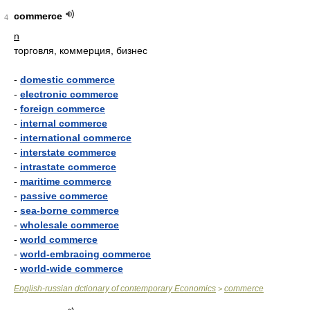
commerce
4
n
торговля, коммерция, бизнес
-
domestic commerce
-
electronic commerce
-
foreign commerce
-
internal commerce
-
international commerce
-
interstate commerce
-
intrastate commerce
-
maritime commerce
-
passive commerce
-
sea-borne commerce
-
wholesale commerce
-
world commerce
-
world-embracing commerce
-
world-wide commerce
English-russian dctionary of contemporary Economics
commerce
>