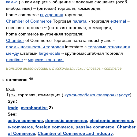
кем-л
.) ~ коммерция ~ общение ~ половые сношения (особ.
внебрачные) ~ (оптовая) торговля, коммерция;
home commerce
внутренняя
торговля;
Chamber of Commerce
Торговая
палата
~ торговля
external
~
внешняя торговля ~ (оптовая) торговля, коммерция;
home commerce внутренняя торговля;
Chamber
of Commerce Торговая палата industry and ~
промышленность и торговля
interstate ~
торговые отношения
между
штатами
large-scale
~ крупномасштабная торговля
maritime
~
морская торговля
Большой англо-русский и русско-английский словарь
commerce
>
commerce
6
сущ.
1)
эк.
торговля, коммерция
(
купля-продажа товаров и услуг
)
Syn:
trade
,
merchandise
2)
See:
active commerce
,
domestic commerce
,
electronic commerce
,
e-commerce
,
foreign commerce
,
passive commerce
,
Chamber
of Commerce
,
Chamber of Commerce and Industry
,