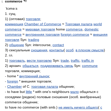
commerce
5
ˈkɔmə:s
1. сущ.
1) (оптовая)
торговля
;
коммерция
Chamber of Commerce
≈
Торговая палата
world
commerce
≈
мировая торговля
home
commerce
,
domestic
commerce
≈
внутренняя торговля
foreign commerce
≈
внешняя
торговля
Syn:
trading
2)
общение
Syn: intercourse,
contact
3) сексуальные
сношения
,
контакты
(
особ
.
в плохом смысле
)
2. гл.
1)
торговать
,
вести торговлю
Syn:
trade
,
traffic
,
traffic in
2) архаич.
общаться
,
поддерживать связь
Syn:
commune
торговля, коммерция;
- home *
внутренний рынок
;
-
foreign
* внешняя торговля;
-
Chamber
of C.
торговая палата
общение;
- to have but
little
* with one's neighbours
мало
общаться с
соседями (редкое) половые сношения (особ. внебрачные)
commerce общение;
to have no commerce (with smb.)
не иметь ничего общего
(
с