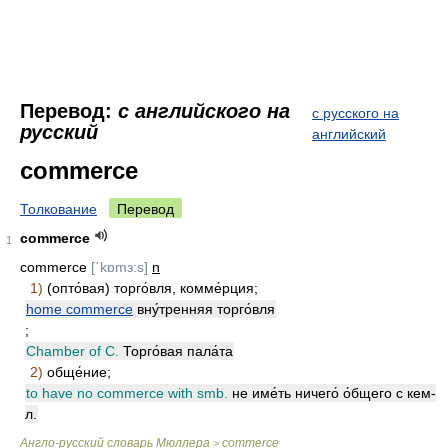
Перевод:
с английского на
с русского на
русский
английский
commerce
Толкование
Перевод
commerce
1
commerce
[ˊkɒmɜ:s]
n
1)
(опто́вая) торго́вля, комме́рция;
home commerce
вну́тренняя торго́вля
;
Chamber of C.
Торго́вая пала́та
2)
обще́ние;
to have no commerce with smb.
не име́ть ничего́ о́бщего с кем-
л.
Англо-русский словарь Мюллера
commerce
>