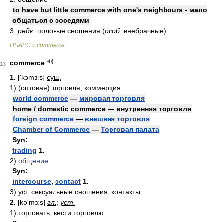
to have but little commerce with one's neighbours - мало
общаться с соседями
3.
редк.
половые сношения (
особ.
внебрачные)
НБАРС
commerce
>
commerce
13
1.
['kɔmɜːs]
сущ.
1)
(оптовая) торговля; коммерция
world commerce
—
мировая торговля
home / domestic commerce — внутренняя торговля
foreign commerce
—
внешняя торговля
Chamber of Commerce
—
Торговая палата
Syn:
trading
1.
2)
общение
Syn:
intercourse
,
contact
1.
3)
уст.
сексуальные сношения, контакты
2.
[kə'mɜːs]
гл.
;
уст.
1)
торговать, вести торговлю