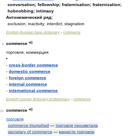
conversation; fellowship; fraternisation; fraternization;
hobnobbing; intimacy
Антонимический ряд:
exclusion; inactivity; interdict; stagnation
English-Russian base dictionary
commerce
>
commerce
9
торговля, коммерция
•
-
cross-border commerce
-
domestic commerce
-
foreign commerce
-
internal commerce
-
international commerce
English-russian dctionary of diplomacy
commerce
>
commerce
10
торговля
commerce triumphed
—
торговля процветала
secretary of commerce
—
министр торговли