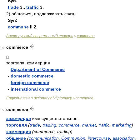
Syn:
trade
3.,
traffic
3.
2)
общаться, поддерживать связь
Syn:
commune
II 2.
Англо-русский современный словарь
commerce
>
commerce
14
n
торговля, коммерция
-
Department of Commerce
-
domestic commerce
-
foreign commerce
-
international commerce
English-russian dctionary of diplomacy
commerce
>
commerce
15
коммерция
имя существительное:
торговля
(
trade
,
trading
,
commerce
,
market
,
traffic
,
marketing
)
коммерция
(commerce, trading)
общение
(
communication
,
Communion
,
intercourse
,
association
,