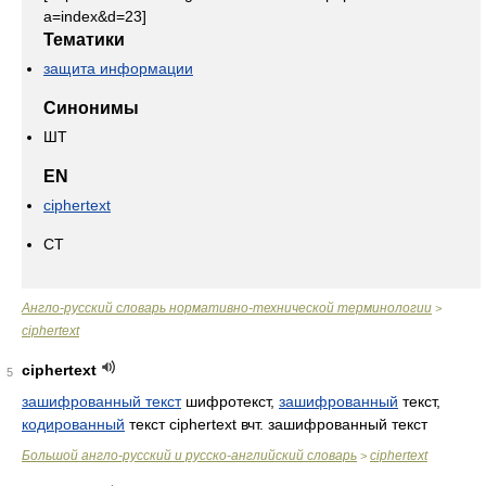
a=index&d=23]
Тематики
защита информации
Синонимы
ШТ
EN
ciphertext
CT
Англо-русский словарь нормативно-технической терминологии
>
ciphertext
ciphertext
5
зашифрованный текст
шифротекст,
зашифрованный
текст,
кодированный
текст ciphertext вчт. зашифрованный текст
Большой англо-русский и русско-английский словарь
ciphertext
>