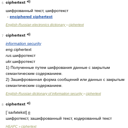
ciphertext
6
шифрованный текст, шифротекст
-
enciphered ciphertext
English-Russian electronics dictionary
ciphertext
>
ciphertext
7
information security
eng.
ciphertext
rus.
шифротекст
ukr.
шифротекст
1) Полученные путем шифрования данные с закрытым
семантическим содержанием.
2) Зашифрованная форма сообщений или данных с закрытым
семантическим содержанием.
English-Russian dictionary of information security
ciphertext
>
ciphertext
8
[ʹsaıfətekst]
n
шифротекст, зашифрованный текст, кодированный текст
НБАРС
ciphertext
>