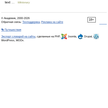
text …
Wiktionary
© Академик, 2000-2026
18+
Обратная связь:
Техподдержка
,
Реклама на сайте
👣 Путешествия
Экспорт словарей на сайты
, сделанные на PHP,
Joomla,
Drupal,
WordPress, MODx.