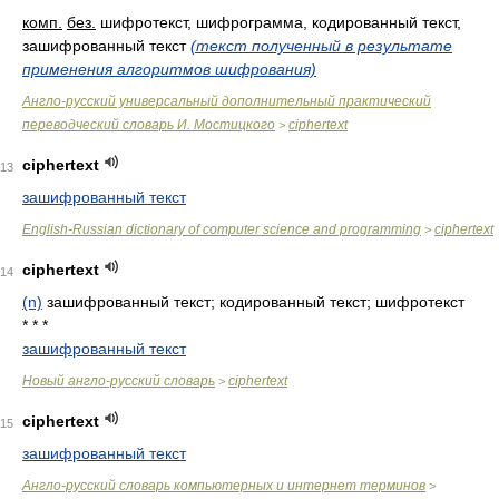
комп.
без.
шифротекст, шифрограмма, кодированный текст,
зашифрованный текст
(текст полученный в результате
применения алгоритмов шифрования)
Англо-русский универсальный дополнительный практический
переводческий словарь И. Мостицкого
ciphertext
>
ciphertext
13
зашифрованный текст
English-Russian dictionary of computer science and programming
ciphertext
>
ciphertext
14
(n)
зашифрованный текст; кодированный текст; шифротекст
* * *
зашифрованный текст
Новый англо-русский словарь
ciphertext
>
ciphertext
15
зашифрованный текст
Англо-русский словарь компьютерных и интернет терминов
>