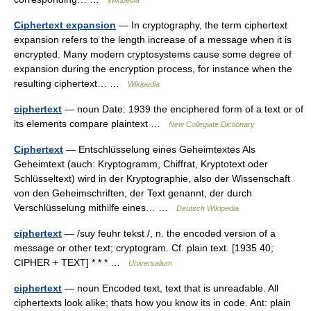
Wikipedia
Ciphertext expansion
— In cryptography, the term ciphertext
expansion refers to the length increase of a message when it is
encrypted. Many modern cryptosystems cause some degree of
expansion during the encryption process, for instance when the
resulting ciphertext… …
Wikipedia
ciphertext
— noun Date: 1939 the enciphered form of a text or of
its elements compare plaintext …
New Collegiate Dictionary
Ciphertext
— Entschlüsselung eines Geheimtextes Als
Geheimtext (auch: Kryptogramm, Chiffrat, Kryptotext oder
Schlüsseltext) wird in der Kryptographie, also der Wissenschaft
von den Geheimschriften, der Text genannt, der durch
Verschlüsselung mithilfe eines… …
Deutsch Wikipedia
ciphertext
— /suy feuhr tekst /, n. the encoded version of a
message or other text; cryptogram. Cf. plain text. [1935 40;
CIPHER + TEXT] * * * …
Universalium
ciphertext
— noun Encoded text, text that is unreadable. All
ciphertexts look alike; thats how you know its in code. Ant: plain