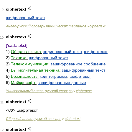
ciphertext
9
шифрованный текст
Англо-русский словарь технических терминов
ciphertext
>
ciphertext
10
['saɪfətekst]
1)
Общая лексика:
кодированный текст
,
шифротекст
2)
Техника:
шифрованный текст
3)
Телекоммуникации:
зашифрованное сообщение
4)
Вычислительная техника:
зашифрованный текст
5)
Безопасность:
криптограмма
,
шифртекст
6)
Майкрософт:
зашифрованные данные
Универсальный англо-русский словарь
ciphertext
>
ciphertext
11
<08>
шифртекст
Сборный англо-русский словарь
ciphertext
>
ciphertext
12