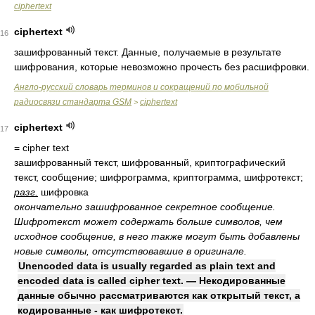
ciphertext
ciphertext
16
зашифрованный текст. Данные, получаемые в результате
шифрования, которые невозможно прочесть без расшифровки.
Англо-русский cловарь терминов и сокращений по мобильной
радиосвязи стандарта GSM
ciphertext
>
ciphertext
17
= cipher text
зашифрованный текст, шифрованный, криптографический
текст, сообщение; шифрограмма, криптограмма, шифротекст;
разг.
шифровка
окончательно зашифрованное секретное сообщение.
Шифротекст может содержать больше символов, чем
исходное сообщение, в него также могут быть добавлены
новые символы, отсутствовавшие в оригинале.
Unencoded data is usually regarded as plain text and
encoded data is called cipher text. — Некодированные
данные обычно рассматриваются как открытый текст, а
кодированные - как шифротекст.