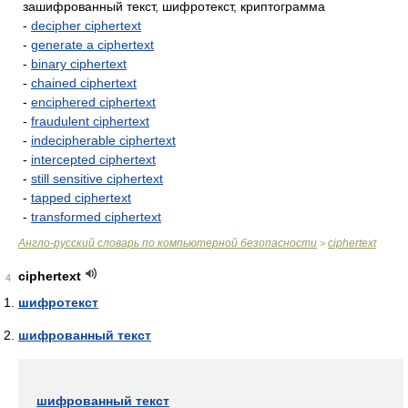
зашифрованный текст, шифротекст, криптограмма
-
decipher ciphertext
-
generate a ciphertext
-
binary ciphertext
-
chained ciphertext
-
enciphered ciphertext
-
fraudulent ciphertext
-
indecipherable ciphertext
-
intercepted ciphertext
-
still sensitive ciphertext
-
tapped ciphertext
-
transformed ciphertext
Англо-русский словарь по компьютерной безопасности
ciphertext
>
ciphertext
4
шифротекст
шифрованный текст
шифрованный текст