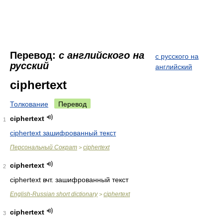
Перевод:
с английского на
с русского на
русский
английский
ciphertext
Толкование
Перевод
ciphertext
1
ciphertext зашифрованный текст
Персональный Сократ
ciphertext
>
ciphertext
2
ciphertext вчт. зашифрованный текст
English-Russian short dictionary
ciphertext
>
ciphertext
3