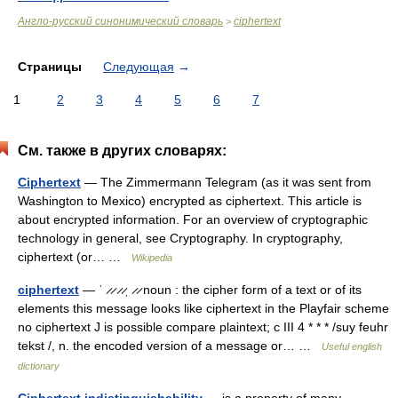
Англо-русский синонимический словарь
ciphertext
>
Страницы
Следующая
→
1
2
3
4
5
6
7
См. также в других словарях:
Ciphertext
— The Zimmermann Telegram (as it was sent from
Washington to Mexico) encrypted as ciphertext. This article is
about encrypted information. For an overview of cryptographic
technology in general, see Cryptography. In cryptography,
ciphertext (or… …
Wikipedia
ciphertext
— ˈ ̷ ̷ ̷ ̷ˌ ̷ ̷ noun : the cipher form of a text or of its
elements this message looks like ciphertext in the Playfair scheme
no ciphertext J is possible compare plaintext; c III 4 * * * /suy feuhr
tekst /, n. the encoded version of a message or… …
Useful english
dictionary