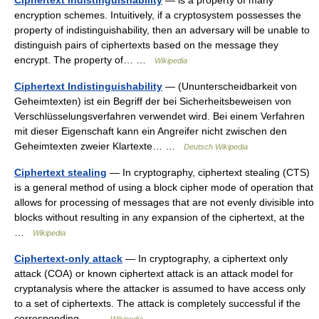
Ciphertext indistinguishability
— is a property of many
encryption schemes. Intuitively, if a cryptosystem possesses the
property of indistinguishability, then an adversary will be unable to
distinguish pairs of ciphertexts based on the message they
encrypt. The property of… …
Wikipedia
Ciphertext Indistinguishability
— (Ununterscheidbarkeit von
Geheimtexten) ist ein Begriff der bei Sicherheitsbeweisen von
Verschlüsselungsverfahren verwendet wird. Bei einem Verfahren
mit dieser Eigenschaft kann ein Angreifer nicht zwischen den
Geheimtexten zweier Klartexte… …
Deutsch Wikipedia
Ciphertext stealing
— In cryptography, ciphertext stealing (CTS)
is a general method of using a block cipher mode of operation that
allows for processing of messages that are not evenly divisible into
blocks without resulting in any expansion of the ciphertext, at the
…
Wikipedia
Ciphertext-only attack
— In cryptography, a ciphertext only
attack (COA) or known ciphertext attack is an attack model for
cryptanalysis where the attacker is assumed to have access only
to a set of ciphertexts. The attack is completely successful if the
corresponding… …