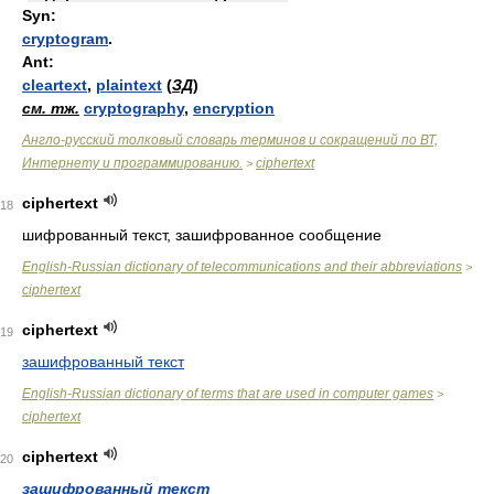
Syn:
cryptogram
.
Ant:
cleartext
,
plaintext
(
ЗД
)
см. тж.
cryptography
,
encryption
Англо-русский толковый словарь терминов и сокращений по ВТ,
Интернету и программированию.
ciphertext
>
ciphertext
18
шифрованный текст, зашифрованное сообщение
English-Russian dictionary of telecommunications and their abbreviations
>
ciphertext
ciphertext
19
зашифрованный текст
English-Russian dictionary of terms that are used in computer games
>
ciphertext
ciphertext
20
зашифрованный текст