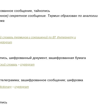
ованное
сообщение
,
тайнопись
нное
)
секретное
сообщение
.
Термин
образован
по
аналогии
мма
й
словарь
терминов
и
сокращений
по
ВТ
,
Интернету
и
ryptogram
пись
,
шифрованный
документ
,
зашифрованная
бумага
ский
словарь
cryptogram
>
телеграмма
;
зашифрованное
сообщение
;
шифровка
dictionary
cryptogram
>
пись