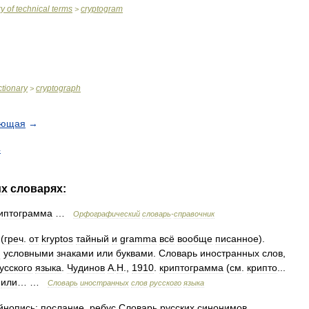
ry
of
technical
terms
cryptogram
>
ctionary
cryptograph
>
ующая
→
4
их
словарях:
иптограмма
…
Орфографический
словарь
-
справочник
(
греч
.
от
kryptos
тайный
и
gramma
всё
вообще
писанное
).
я
условными
знаками
или
буквами
.
Словарь
иностранных
слов
,
усского
языка
.
Чудинов
А
.
Н
.,
1910
.
криптограмма
(
см
.
крипто
...
или
… …
Словарь
иностранных
слов
русского
языка
йнопись
;
послание
,
ребус
Словарь
русских
синонимов
.