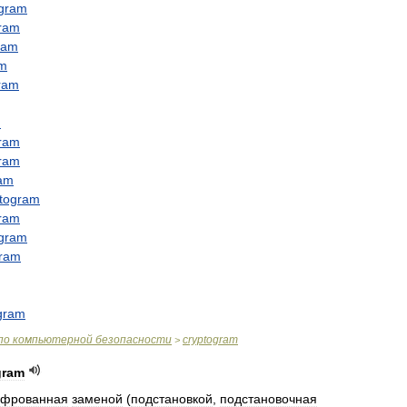
ogram
gram
ram
am
ram
m
gram
gram
ram
ptogram
gram
ogram
gram
gram
по
компьютерной
безопасности
cryptogram
>
gram
ифрованная
заменой
(
подстановкой
,
подстановочная