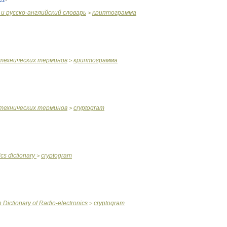
и
русско
-
английский
словарь
криптограмма
>
технических
терминов
криптограмма
>
технических
терминов
cryptogram
>
ics
dictionary
cryptogram
>
n
Dictionary
of
Radio
-
electronics
cryptogram
>