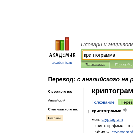
Словари и энциклоп
academic.ru
Толкования
Переводы
Перевод:
с английского на 
криптогра
С русского на:
Английский
Толкование
Перев
С английского на:
криптограмма
1
Русский
жен
.
cryptogram
криптогра
|
мма
-
ж
.
~
фия
ж
.
cryptograp