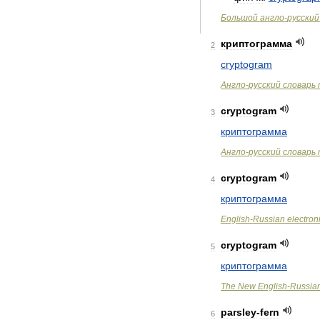
Большой
англо
-
русский
криптограмма
2
cryptogram
Англо
-
русский
словарь
cryptogram
3
криптограмма
Англо
-
русский
словарь
cryptogram
4
криптограмма
English
-
Russian
electron
cryptogram
5
криптограмма
The
New
English
-
Russia
parsley
-
fern
6