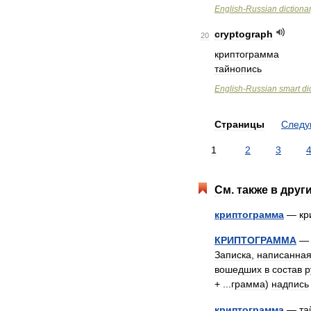
English
-
Russian
dictiona
cryptograph
20
криптограмма
тайнопись
English
-
Russian
smart
di
Страницы
След
1
2
3
См
.
также
в
друг
криптограмма
—
кр
КРИПТОГРАММА
— 
Записка
,
написанна
вошедших
в
состав
р
+ ...
грамма
)
надпись
криптограмма
—
та