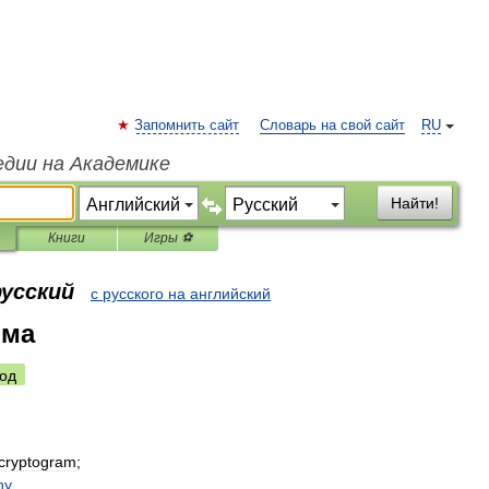
Запомнить сайт
Словарь на свой сайт
RU
едии на Академике
Найти!
Книги
Игры ⚽
русский
с русского на английский
мма
од
cryptogram
;
hy
.