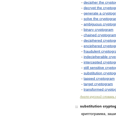
-
decipher
the
crypt
-
decrypt
the
crypto
-
generate
a
cryptog
-
solve
the
cryptogr
-
ambiguous
cryptog
-
binary
cryptogram
-
chained
cryptogra
-
deciphered
crypto
-
enciphered
crypto
-
fraudulent
cryptog
-
indecipherable
cry
-
intercepted
crypto
-
still
sensitive
crypt
-
substitution
crypto
-
tapped
cryptogram
-
target
cryptogram
-
transformed
crypto
Англо
-
русский
словарь
substitution
crypto
11
криптограмма
,
заш