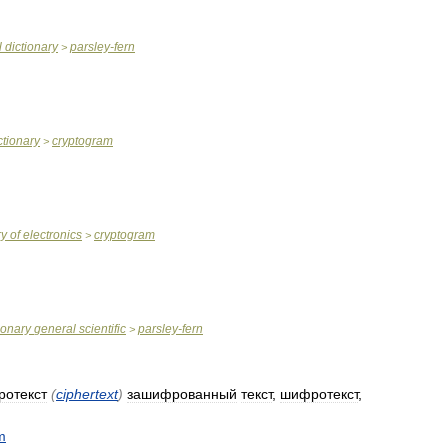
l
dictionary
parsley
-
fern
>
ctionary
cryptogram
>
ry
of
electronics
cryptogram
>
ionary
general
scientific
parsley
-
fern
>
отекст
(
ciphertext
)
зашифрованный
текст
,
шифротекст
,
m