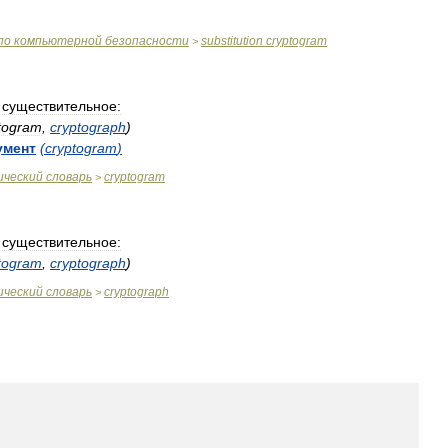
по
компьютерной
безопасности
substitution
cryptogram
>
существительное:
togram
,
cryptograph
)
умент
(
cryptogram
)
ический
словарь
cryptogram
>
существительное:
togram
,
cryptograph
)
ический
словарь
cryptograph
>