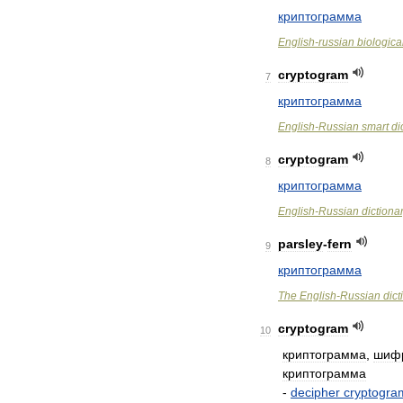
криптограмма
English
-
russian
biologica
cryptogram
7
криптограмма
English
-
Russian
smart
di
cryptogram
8
криптограмма
English
-
Russian
dictiona
parsley
-
fern
9
криптограмма
The
English
-
Russian
dict
cryptogram
10
криптограмма
,
шифр
криптограмма
-
decipher
cryptogra