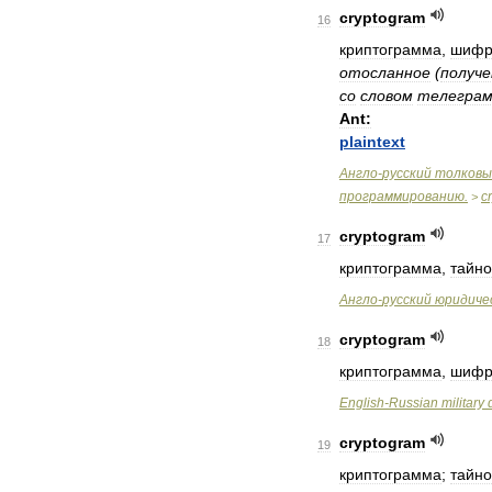
cryptogram
16
криптограмма
,
шифр
отосланное
(
получе
со
словом
телегра
Ant:
plaintext
Англо
-
русский
толковы
программированию
.
c
>
cryptogram
17
криптограмма
,
тайно
Англо
-
русский
юридиче
cryptogram
18
криптограмма
,
шифр
English
-
Russian
military
cryptogram
19
криптограмма
;
тайно