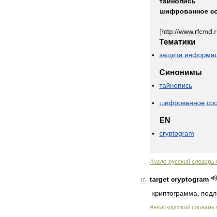
тайнопись
шифрованное
с
—
[
http:
//
www
.
rfcmd
.
Тематики
защита
информа
Синонимы
тайнопись
шифрованное
со
EN
cryptogram
Англо
-
русский
словарь
target
cryptogram
15
криптограмма
,
под
Англо
-
русский
словарь