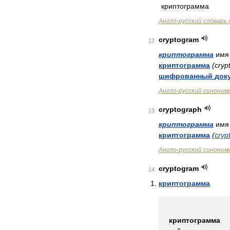
криптограмма
Англо
-
русский
словарь
cryptogram
12
криптограмма
имя
криптограмма
(
cryp
шифрованный
док
Англо
-
русский
синоним
cryptograph
13
криптограмма
имя
криптограмма
(
cryp
Англо
-
русский
синоним
cryptogram
14
криптограмма
криптограмма