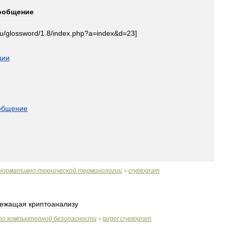
ообщение
ru
/
glossword
/
1
.
8
/
index
.
php
?
a
=
index
&
d
=
23
]
ции
общение
нормативно
-
технической
терминологии
cryptogram
>
лежащая
криптоанализу
по
компьютерной
безопасности
target
cryptogram
>