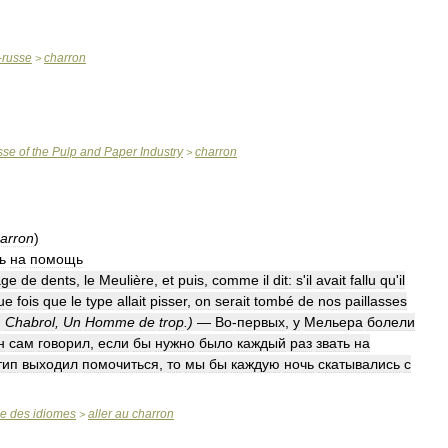
-
russe
charron
>
sse
of
the
Pulp
and
Paper
Industry
charron
>
arron
)
ь
на
помощь
age
de
dents
,
le
Meulière
,
et
puis
,
comme
il
dit:
s
'
il
avait
fallu
qu
'
il
ue
fois
que
le
type
allait
pisser
,
on
serait
tombé
de
nos
paillasses
.
Chabrol
,
Un
Homme
de
trop
.)
—
Во
-
первых
,
у
Мельера
болели
н
сам
говорил
,
если
бы
нужно
было
каждый
раз
звать
на
тип
выходил
помочиться
,
то
мы
бы
каждую
ночь
скатывались
с
se
des
idiomes
aller
au
charron
>