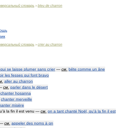
иверсальный
словарь
bleu
de
charron
>
ощь
рик
иверсальный
словарь
crier
au
charron
>
qui
se
laisse
plumer
sans
crier
—
см
.
bête
comme
un
âne
oir
les
fesses
qui
font
bravo
м
.
aller
au
charron
—
см
.
parler
dans
le
désert
chanter
hosanna
chanter
merveille
hanter
misère
u
'
à
la
fin
il
est
venu
—
см
.
on
a
tant
chanté
Noël
,
qu
'
à
la
fin
il
est
—
см
.
appeler
des
noms
à
qn