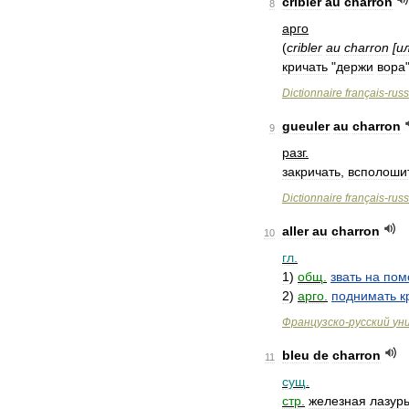
cribler
au
charron
8
арго
(
cribler
au
charron
[
и
кричать
"
держи
вора
Dictionnaire
français
-
rus
gueuler
au
charron
9
разг
.
закричать
,
всполоши
Dictionnaire
français
-
rus
aller
au
charron
10
гл
.
1
)
общ
.
звать
на
пом
2
)
арго
.
поднимать
к
Французско
-
русский
ун
bleu
de
charron
11
сущ
.
стр
.
железная
лазур