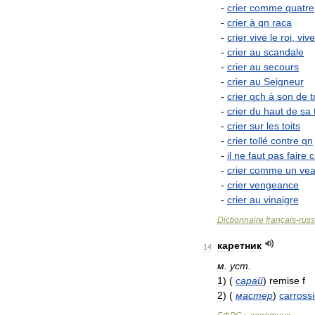
-
crier
comme
quatre
-
crier
à
qn
raca
-
crier
vive
le
roi
,
vive
-
crier
au
scandale
-
crier
au
secours
-
crier
au
Seigneur
-
crier
qch
à
son
de
-
crier
du
haut
de
sa
-
crier
sur
les
toits
-
crier
tollé
contre
qn
-
il
ne
faut
pas
faire
c
-
crier
comme
un
ve
-
crier
vengeance
-
crier
au
vinaigre
Dictionnaire
français
-
rus
каретник
14
м
.
уст
.
1
)
(
сарай
)
remise
f
2
)
(
мастер
)
carrossi