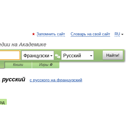
Запомнить сайт
Словарь на свой сайт
RU
едии на Академике
Найти!
Книги
Игры ⚽
 русский
с русского на французский
од