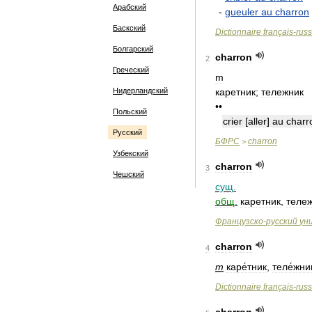
Арабский
-
gueuler
au
charron
Баскский
Dictionnaire
français
-
rus
Болгарский
charron
2
Греческий
m
Нидерландский
каретник
;
тележник
••
Польский
crier
[
aller
]
au
charr
Русский
БФРС
charron
>
Узбекский
charron
3
Чешский
сущ
.
общ
.
каретник
,
теле
Французско
-
русский
ун
charron
4
m
каре́тник
,
теле́жни
Dictionnaire
français
-
rus