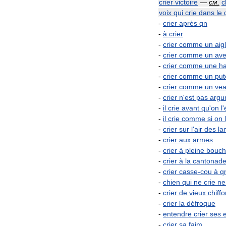
crier
victoire
—
см
.
c
voix
qui
crie
dans
le
-
crier
après
qn
-
à
crier
-
crier
comme
un
aig
-
crier
comme
un
ave
-
crier
comme
une
h
-
crier
comme
un
put
-
crier
comme
un
ve
-
crier
n
'
est
pas
argu
-
il
crie
avant
qu
'
on
l
'
-
il
crie
comme
si
on
l
-
crier
sur
l
'
air
des
la
-
crier
aux
armes
-
crier
à
pleine
bouc
-
crier
à
la
cantonad
-
crier
casse
-
cou
à
q
-
chien
qui
ne
crie
ne
-
crier
de
vieux
chiff
-
crier
la
défroque
-
entendre
crier
ses
e
-
crier
sa
faim