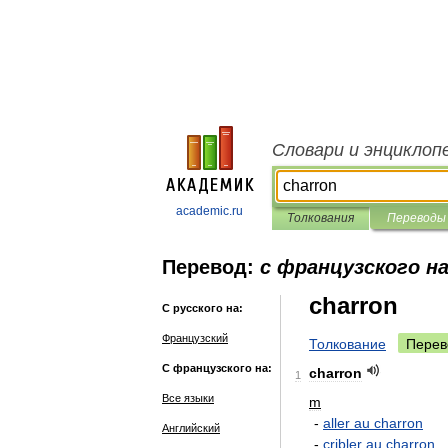
Словари и энциклоп
academic.ru
Толкования
Переводы
Перевод:
с французского на
charron
С русского на:
Французский
Толкование
Перев
С французского на:
charron
1
Все языки
m
-
aller
au
charron
Английский
-
cribler
au
charron