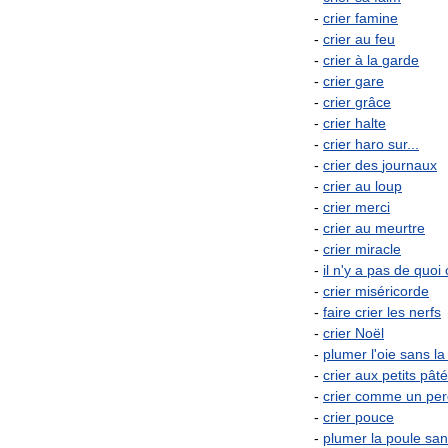
-
crier
famine
-
crier
au
feu
-
crier
à
la
garde
-
crier
gare
-
crier
grâce
-
crier
halte
-
crier
haro
sur
...
-
crier
des
journaux
-
crier
au
loup
-
crier
merci
-
crier
au
meurtre
-
crier
miracle
-
il
n
'
y
a
pas
de
quoi
-
crier
miséricorde
-
faire
crier
les
nerfs
-
crier
Noël
-
plumer
l
'
oie
sans
la
-
crier
aux
petits
pâté
-
crier
comme
un
pe
-
crier
pouce
-
plumer
la
poule
san