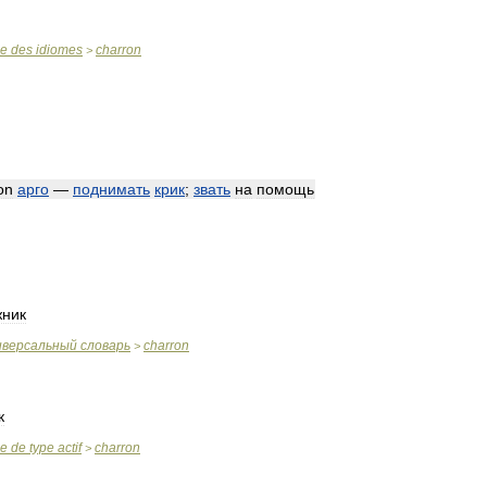
se
des
idiomes
charron
>
on
арго
—
поднимать
крик
;
звать
на
помощь
жник
иверсальный
словарь
charron
>
к
se
de
type
actif
charron
>