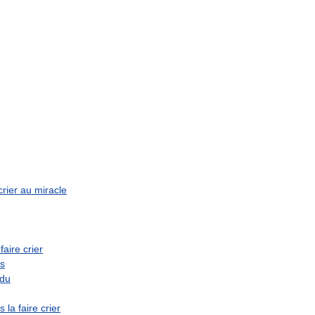
crier
au
miracle
faire
crier
s
rdu
s
la
faire
crier