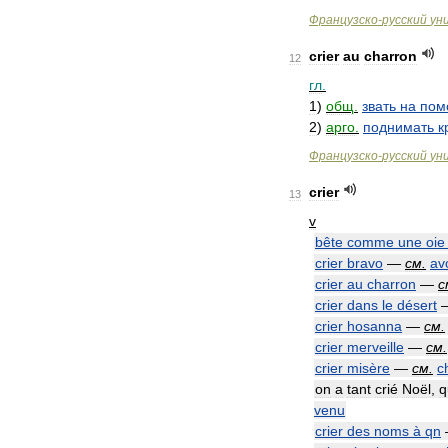
Французско
-
русский
ун
crier
au
charron
12
гл
.
1
)
общ
.
звать
на
пом
2
)
арго
.
поднимать
к
Французско
-
русский
ун
crier
13
v
bête
comme
une
oie
crier
bravo
—
см
.
av
crier
au
charron
—
с
crier
dans
le
désert
crier
hosanna
—
см
.
crier
merveille
—
см
.
crier
misère
—
см
.
c
on
a
tant
crié
Noël
,
q
venu
crier
des
noms
à
qn