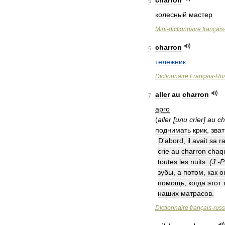
charron
5
колесный
мастер
Mini
-
dictionnaire
français
charron
6
тележник
Dictionnaire
Français
-
Ru
aller
au
charron
7
арго
(
aller
[
или
crier
]
au
ch
поднимать
крик
,
зват
D
'
abord
,
il
avait
sa
r
crie
au
charron
chaq
toutes
les
nuits
.
(
J
.-
P
зубы
,
а
потом
,
как
о
помощь
,
когда
этот
наших
матрасов
.
Dictionnaire
français
-
rus