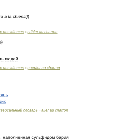
ли
à
la
chienlit
]
)
"
se
des
idiomes
cribler
au
charron
>
ть
людей
se
des
idiomes
gueuler
au
charron
>
ощь
рик
иверсальный
словарь
aller
au
charron
>
ь
,
наполненная
сульфидом
бария