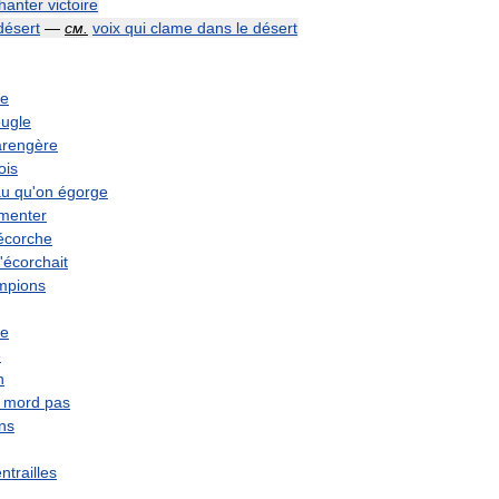
hanter
victoire
désert
—
см
.
voix
qui
clame
dans
le
désert
le
ugle
arengère
ois
au
qu
'
on
égorge
menter
écorche
'
écorchait
mpions
he
e
n
mord
pas
ons
ntrailles