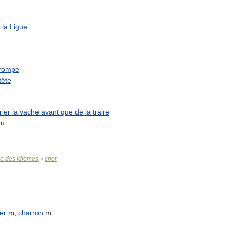
la
Ligue
trompe
tête
rier
la
vache
avant
que
de
la
traire
au
se
des
idiomes
crier
>
er
m
,
charron
m