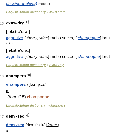
(in wine-making)
mosto
English-Italian dictionary
must *****
>
extra-dry
15
[ˌekstrə'draɪ]
aggettivo
[
sherry, wine
] molto secco; [
champagne
] brut
* * *
[ˌekstrə'draɪ]
aggettivo
[
sherry, wine
] molto secco; [
champagne
] brut
English-Italian dictionary
extra-dry
>
champers
16
champers
/ˈʃæmpəz/
n.
(
fam.
GB
)
champagne.
English-Italian dictionary
champers
>
demi-sec
17
demi-sec
/dɛmɪˈsɛk/ (
franc.
)
a.