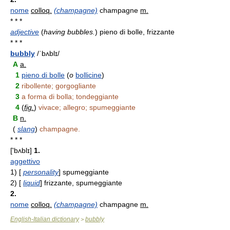
nome
colloq.
(champagne)
champagne
m.
* * *
adjective
(
having bubbles.
)
pieno di bolle, frizzante
* * *
bubbly
/ˈbʌblɪ/
A
a.
1
pieno di bolle
(
o
bollicine
)
2
ribollente; gorgogliante
3
a forma di bolla; tondeggiante
4
(
fig.
)
vivace; allegro; spumeggiante
B
n.
(
slang
)
champagne.
* * *
['bʌblɪ]
1.
aggettivo
1)
[
personality
] spumeggiante
2)
[
liquid
] frizzante, spumeggiante
2.
nome
colloq.
(champagne)
champagne
m.
English-Italian dictionary
bubbly
>