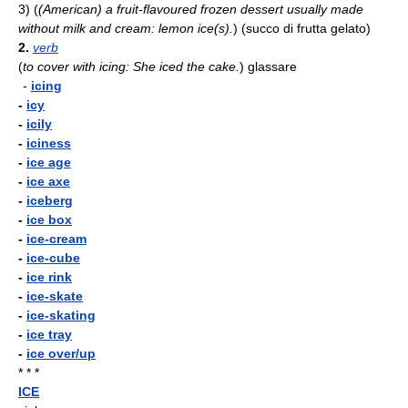
3)
(
(American) a fruit-flavoured frozen dessert usually made
without milk and cream: lemon ice(s).
)
(succo di frutta gelato)
2.
verb
(
to cover with icing: She iced the cake.
)
glassare
-
icing
-
icy
-
icily
-
iciness
-
ice age
-
ice axe
-
iceberg
-
ice box
-
ice-cream
-
ice-cube
-
ice rink
-
ice-skate
-
ice-skating
-
ice tray
-
ice over/up
* * *
ICE