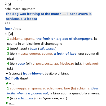
2.
vi
schiumare, spumare
the dog was frothing at the mouth
—
il cane aveva la
schiuma alla bocca
* * *
froth
/frɒɵ/
n.
[u]
1
schiuma; spuma:
the froth on a glass of champagne
, la
spuma in un bicchiere di champagne
2
(
med.
,
zool.
)
bava
(
alla bocca
)
3
(
fig.
)
massa leggera; spuma:
a froth of lace
, una spuma di
pizzi
4
(
fig.
)
cose
(
pl.
)
di poca sostanza; frivolezze
(
pl.
)
; insulsaggini
(
pl.
)
● (
scherz.
)
froth-blower
, bevitore di birra.
(to) froth
/frɒɵ/
A
v. i.
1
spumeggiare; spumare; schiumare; fare (la) schiuma:
Beer
froths when it is poured out
, la birra spuma quando la si versa
2
(
fig.
)
schiumare
(
di indignazione, ecc.
)
B
v. t.