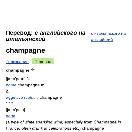
Перевод:
с английского на
с итальянского на
итальянский
английский
champagne
Толкование
Перевод
champagne
1
[ʃæm'peɪn]
1.
nome
champagne
m.
2.
aggettivo
(colour)
champagne
* * *
[ʃæm'pein]
noun
(
a type of white sparkling wine, especially from Champagne in
France, often drunk at celebrations etc.
)
champagne