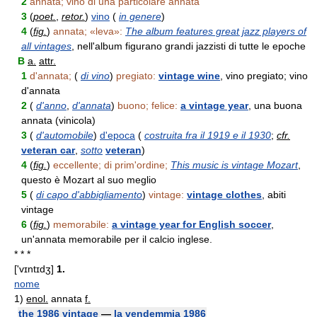
2
annata; vino di una particolare annata
3
(
poet.
,
retor.
)
vino
(
in genere
)
4
(
fig.
)
annata; «leva»:
The album features great jazz players of
all vintages
, nell'album figurano grandi jazzisti di tutte le epoche
B
a.
attr.
1
d'annata;
(
di vino
)
pregiato:
vintage wine
, vino pregiato; vino
d'annata
2
(
d'anno
,
d'annata
)
buono; felice:
a vintage year
, una buona
annata (vinicola)
3
(
d'automobile
)
d'epoca
(
costruita fra il 1919 e il 1930
;
cfr.
veteran car
,
sotto
veteran
)
4
(
fig.
)
eccellente; di prim'ordine;
This music is vintage Mozart
,
questo è Mozart al suo meglio
5
(
di capo d'abbigliamento
)
vintage:
vintage clothes
, abiti
vintage
6
(
fig.
)
memorabile:
a vintage year for English soccer
,
un'annata memorabile per il calcio inglese.
* * *
['vɪntɪdʒ]
1.
nome
1)
enol.
annata
f.
the 1986 vintage
—
la vendemmia 1986