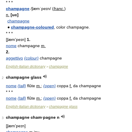
* * *
champagne
/ʃæmˈpeɪn/ (
franc.
)
n.
[uc]
champagne
●
champagne-coloured
, color champagne.
* * *
[ʃæm'peɪn]
1.
nome
champagne
m.
2.
aggettivo
(colour)
champagne
English-Italian dictionary
champagne
>
champagne glass
2
nome
(tall)
flûte
m.
;
(open)
coppa
f.
da champagne
* * *
nome
(tall)
flûte
m.
;
(open)
coppa
f.
da champagne
English-Italian dictionary
champagne glass
>
champagne cham·pagne n
3
[ʃæm'peɪn]