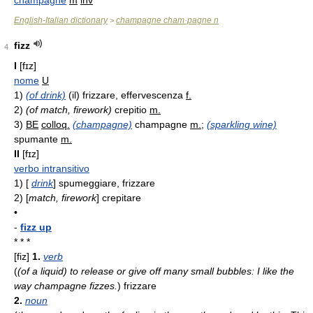
champagne
m
inv
English-Italian dictionary
champagne cham·pagne n
>
fizz
4
I
[fɪz]
nome
U
1)
(of drink)
(il) frizzare, effervescenza
f.
2)
(of match, firework)
crepitio
m.
3)
BE
colloq.
(champagne)
champagne
m.
;
(sparkling wine)
spumante
m.
II
[fɪz]
verbo intransitivo
1)
[
drink
] spumeggiare, frizzare
2)
[
match, firework
] crepitare
•
-
fizz up
* * *
[fiz]
1.
verb
(
(of a liquid) to release or give off many small bubbles: I like the
way champagne fizzes.
)
frizzare
2.
noun