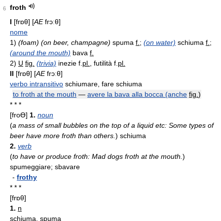
froth
6
I
[frɒθ] [
AE
frɔːθ]
nome
1)
(foam) (on beer, champagne)
spuma
f.
;
(on water)
schiuma
f.
;
(around the mouth)
bava
f.
2)
U
fig.
(trivia)
inezie
f.
pl.
, futilità
f.
pl.
II
[frɒθ] [
AE
frɔːθ]
verbo intransitivo
schiumare, fare schiuma
to froth at the mouth
—
avere la bava alla bocca (anche
fig.
)
* * *
[froƟ]
1.
noun
(
a mass of small bubbles on the top of a liquid etc: Some types of
beer have more froth than others.
)
schiuma
2.
verb
(
to have or produce froth: Mad dogs froth at the mouth.
)
spumeggiare; sbavare
-
frothy
* * *
[frɒθ]
1.
n
schiuma, spuma