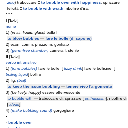
zelo
) traboccare □
to bubble over with happiness
, sprizzare
felicità □
to bubble with wrath
, ribollire d'ira.
* * *
I
['bʌbl]
nome
1)
(in air, liquid, glass)
bolla
f.
to blow bubbles
—
fare le bolle (di sapone)
2)
econ.
comm.
prezzo
m.
gonfiato
3)
(germ-free chamber)
camera
f.
sterile
II
['bʌbl]
verbo intransitivo
1)
(form bubbles)
fare le bolle; [
fizzy drink
] fare le bollicine; [
boiling liquid
] bollire
2)
fig.
(boil)
to keep the issue bubbling
—
tenere vivo l'argomento
3)
(be lively, happy)
essere effervescente
to bubble with
— traboccare di, sprizzare [
enthusiasm
]; ribollire di
[
ideas
]
4)
(make bubbling sound)
gorgogliare
•
-
bubble over