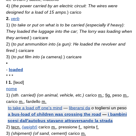
4)
(
the power carried by an electric circuit: The wires were
designed for a load of 15 amps.
)
carico
2.
verb
1)
(
to take or put on what is to be carried (especially if heavy):
They loaded the luggage into the car; The lorry was loading when
they arrived.
)
caricare
2)
(
to put ammunition into (a gun): He loaded the revolver and
fired.
)
caricare
3)
(
to put film into (a camera).
)
caricare
•
-
loaded
* * *
I
1.
[ləʊd]
nome
1)
(sth. carried) (on animal, vehicle, etc.)
carico
m.
;
fig.
peso
m.
,
carico
m.
, fardello
m.
to take a load off one's mind
—
liberarsi da
o
togliersi un peso
a bus-load of children was crossing the road
—
i bambini
scesi dall'autobus stavano attraversando la strada
2)
tecn.
(weight)
carico
m.
, pressione
f.
, spinta
f.
3)
(shipment) (of sand, cement)
carico
m.