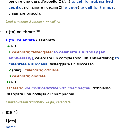
bandire una gara d'appalto □ (
fin.
)
to call for subscribed
capital
, richiamare i decimi □ (
a carte
)
to call for trumps
,
chiamare briscola.
English-Italian dictionary
■ call for
>
♦ (to) celebrate
10
♦ (to) celebrate
/ˈsɛləbreɪt/
A
v. t.
1
celebrare; festeggiare:
to celebrate a birthday [an
anniversary]
, celebrare un compleanno [un anniversario];
to
celebrate a success
, festeggiare un successo
2
(
relig.
)
celebrare; officiare
3
celebrare; onorare
B
v. i.
far festa:
We must celebrate with champagne!
, dobbiamo
stappare una bottiglia di champagne!
English-Italian dictionary
♦ (to) celebrate
>
ICE
11
I
[aɪs]
nome