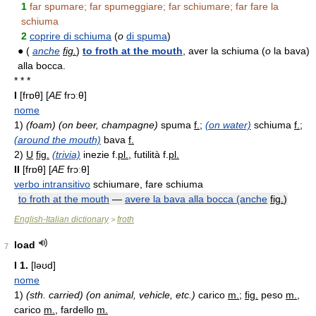
1
far spumare; far spumeggiare; far schiumare; far fare la
schiuma
2
coprire di schiuma
(
o
di spuma
)
● (
anche
fig.
)
to froth at the mouth
, aver la schiuma (
o
la bava)
alla bocca.
* * *
I
[frɒθ] [
AE
frɔːθ]
nome
1)
(foam) (on beer, champagne)
spuma
f.
;
(on water)
schiuma
f.
;
(around the mouth)
bava
f.
2)
U
fig.
(trivia)
inezie
f.
pl.
, futilità
f.
pl.
II
[frɒθ] [
AE
frɔːθ]
verbo intransitivo
schiumare, fare schiuma
to froth at the mouth
—
avere la bava alla bocca (anche
fig.
)
English-Italian dictionary
froth
>
load
7
I
1.
[ləʊd]
nome
1)
(sth. carried) (on animal, vehicle, etc.)
carico
m.
;
fig.
peso
m.
,
carico
m.
, fardello
m.