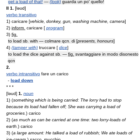
get a load of that!
—
(look)
guarda un po' quello!
II
1.
[ləʊd]
verbo transitivo
1)
caricare [
vehicle, donkey, gun, washing machine, camera
]
2)
inform.
caricare [
program
]
3)
fig.
to load sb. with — colmare qcn. di [
presents, honours
]
4)
(tamper with)
truccare [
dice
]
to load the dice against sb. —
fig.
svantaggiare in modo disonesto
qcn
2.
verbo intransitivo
fare un carico
-
load down
* * *
[ləud]
1.
noun
1)
(
something which is being carried: The lorry had to stop
because its load had fallen off; She was carrying a load of
groceries.
)
carico
2)
(
as much as can be carried at one time: two lorry-loads of
earth.
)
carico
3)
(
a large amount: He talked a load of rubbish; We ate loads of
ice-cream.
)
sacco, mucchio