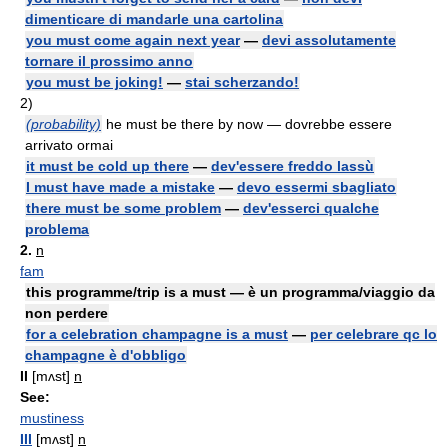
dimenticare di mandarle una cartolina
you must come again next year
—
devi assolutamente
tornare il prossimo anno
you must be joking!
—
stai scherzando!
2)
(probability)
he must be there by now — dovrebbe essere
arrivato ormai
it must be cold up there
—
dev'essere freddo lassù
I must have made a mistake
—
devo essermi sbagliato
there must be some problem
—
dev'esserci qualche
problema
2.
n
fam
this programme/trip is a must — è un programma/viaggio da
non perdere
for a celebration champagne is a must
—
per celebrare qc lo
champagne è d'obbligo
II
[mʌst]
n
See:
mustiness
III
[mʌst]
n