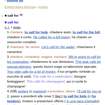
-
bubble up
English-Italian dictionary
bubble
>
■ call for
9
■ call for
v. i.
+
prep.
1
chiedere:
to call for help
, chiedere aiuto;
to call for the bill
,
chiedere il conto;
He called for a full report
, ha chiesto un
resoconto completo
2
chiamare; far venire:
Let's call for the waiter
, chiamiamo il
cameriere
3
chiedere; richiedere; esigere; meritare:
We're going to call for
his resignation
, chiederemo le sue dimissioni;
This task calls for
special attention
, questo lavoro esige un'attenzione speciale;
Your plan calls for a lot of money
, il tuo progetto richiede un
mucchio di soldi;
This calls for a celebration!
, bisogna
festeggiare!;
This calls for champagne!
, qui ci vuole lo
champagne!
4
(
GB
)
andare
(
o
passare
)
a prendere; ritirare:
I'll call for you at
9
, passo a prenderti alle nove □ (
leg.
)
to call for bids
(
o
for
tenders
), invitare a presentare offerte (
in una gara d'appalto
);