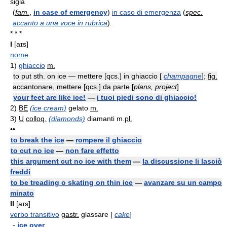
sigla
(
fam.
,
in case of emergency
)
in caso di emergenza
(
spec.
accanto a una voce in rubrica
).
* * *
I
[aɪs]
nome
1)
ghiaccio
m.
to put sth. on ice — mettere [qcs.] in ghiaccio [
champagne
];
fig.
accantonare, mettere [qcs.] da parte [
plans, project
]
your feet are like ice!
—
i tuoi piedi sono di ghiaccio!
2)
BE
(ice cream)
gelato
m.
3)
U
colloq.
(diamonds)
diamanti
m.
pl.
••
to break the ice
—
rompere il ghiaccio
to cut no ice
—
non fare effetto
this argument cut no ice with them
—
la discussione li lasciò
freddi
to be treading o skating on thin ice
—
avanzare su un campo
minato
II
[aɪs]
verbo transitivo
gastr.
glassare [
cake
]
-
ice over