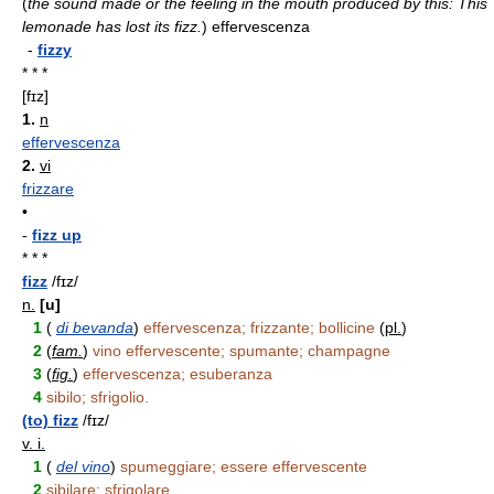
(
the sound made or the feeling in the mouth produced by this: This
lemonade has lost its fizz.
)
effervescenza
-
fizzy
* * *
[fɪz]
1.
n
effervescenza
2.
vi
frizzare
•
-
fizz up
* * *
fizz
/fɪz/
n.
[u]
1
(
di bevanda
)
effervescenza; frizzante; bollicine
(
pl.
)
2
(
fam.
)
vino effervescente; spumante; champagne
3
(
fig.
)
effervescenza; esuberanza
4
sibilo; sfrigolio.
(to) fizz
/fɪz/
v. i.
1
(
del vino
)
spumeggiare; essere effervescente
2
sibilare; sfrigolare.