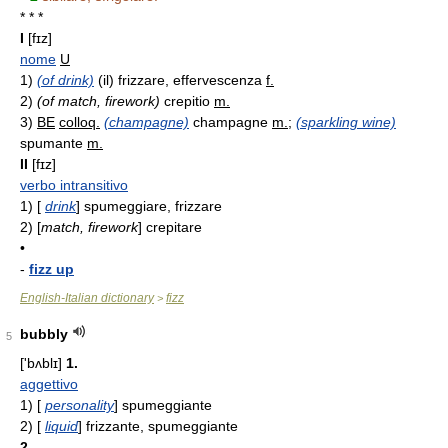
* * *
I
[fɪz]
nome
U
1)
(of drink)
(il) frizzare, effervescenza
f.
2)
(of match, firework)
crepitio
m.
3)
BE
colloq.
(champagne)
champagne
m.
;
(sparkling wine)
spumante
m.
II
[fɪz]
verbo intransitivo
1)
[
drink
] spumeggiare, frizzare
2)
[
match, firework
] crepitare
•
-
fizz up
English-Italian dictionary
fizz
>
bubbly
5
['bʌblɪ]
1.
aggettivo
1)
[
personality
] spumeggiante
2)
[
liquid
] frizzante, spumeggiante
2.