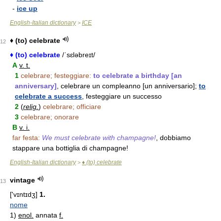
-
ice up
English-Italian dictionary
ICE
>
♦ (to) celebrate
12
♦ (to) celebrate
/ˈsɛləbreɪt/
A
v. t.
1
celebrare; festeggiare:
to celebrate a birthday [an
anniversary]
, celebrare un compleanno [un anniversario];
to
celebrate a success
, festeggiare un successo
2
(
relig.
)
celebrare; officiare
3
celebrare; onorare
B
v. i.
far festa:
We must celebrate with champagne!
, dobbiamo
stappare una bottiglia di champagne!
English-Italian dictionary
♦ (to) celebrate
>
vintage
13
['vɪntɪdʒ]
1.
nome
1)
enol.
annata
f.