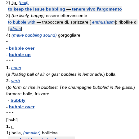
2)
fig.
(boil)
to keep the issue bubbling
—
tenere vivo l'argomento
3)
(be lively, happy)
essere effervescente
to bubble with
— traboccare di, sprizzare [
enthusiasm
]; ribollire di
[
ideas
]
4)
(make bubbling sound)
gorgogliare
•
-
bubble over
-
bubble up
* * *
1.
noun
(
a floating ball of air or gas: bubbles in lemonade.
)
bolla
2.
verb
(
to form or rise in bubbles: The champagne bubbled in the glass.
)
formare bolle, frizzare
-
bubbly
-
bubble over
* * *
['bʌbl]
1.
n
1)
bolla,
(smaller)
bollicina