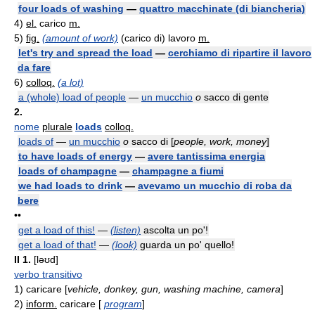
four loads of washing
—
quattro macchinate (di biancheria)
4)
el.
carico
m.
5)
fig.
(amount of work)
(carico di) lavoro
m.
let's try and spread the load
—
cerchiamo di ripartire il lavoro
da fare
6)
colloq.
(a lot)
a (whole) load of people
—
un mucchio
o
sacco di gente
2.
nome
plurale
loads
colloq.
loads of
—
un mucchio
o
sacco di [
people, work, money
]
to have loads of energy
—
avere tantissima energia
loads of champagne
—
champagne a fiumi
we had loads to drink
—
avevamo un mucchio di roba da
bere
••
get a load of this!
—
(listen)
ascolta un po'!
get a load of that!
—
(look)
guarda un po' quello!
II
1.
[ləʊd]
verbo transitivo
1)
caricare [
vehicle, donkey, gun, washing machine, camera
]
2)
inform.
caricare [
program
]