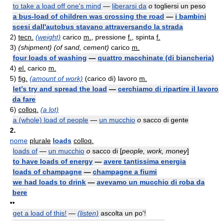
to take a load off one's mind
—
liberarsi da
o
togliersi un peso
a bus-load of children was crossing the road
—
i bambini
scesi dall'autobus stavano attraversando la strada
2)
tecn.
(weight)
carico
m.
, pressione
f.
, spinta
f.
3)
(shipment) (of sand, cement)
carico
m.
four loads of washing
—
quattro macchinate (di biancheria)
4)
el.
carico
m.
5)
fig.
(amount of work)
(carico di) lavoro
m.
let's try and spread the load
—
cerchiamo di ripartire il lavoro
da fare
6)
colloq.
(a lot)
a (whole) load of people
—
un mucchio
o
sacco di gente
2.
nome
plurale
loads
colloq.
loads of
—
un mucchio
o
sacco di [
people, work, money
]
to have loads of energy
—
avere tantissima energia
loads of champagne
—
champagne a fiumi
we had loads to drink
—
avevamo un mucchio di roba da
bere
••
get a load of this!
—
(listen)
ascolta un po'!