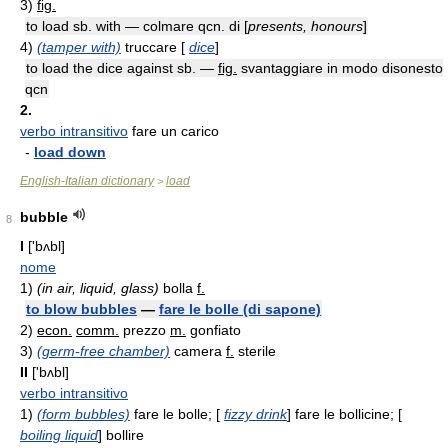
3)
fig.
to load sb. with — colmare qcn. di [
presents, honours
]
4)
(tamper with)
truccare [
dice
]
to load the dice against sb. —
fig.
svantaggiare in modo disonesto
qcn
2.
verbo intransitivo
fare un carico
-
load down
English-Italian dictionary
load
>
bubble
8
I
['bʌbl]
nome
1)
(in air, liquid, glass)
bolla
f.
to blow bubbles
—
fare le bolle (di sapone)
2)
econ.
comm.
prezzo
m.
gonfiato
3)
(germ-free chamber)
camera
f.
sterile
II
['bʌbl]
verbo intransitivo
1)
(form bubbles)
fare le bolle; [
fizzy drink
] fare le bollicine; [
boiling liquid
] bollire