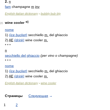
2.
n
fam
champagne
m
inv
English-Italian dictionary
bubbly bub·bly
>
wine cooler
20
nome
1)
(ice bucket)
secchiello
m.
del ghiaccio
2)
AE
(drink)
wine cooler
m.
* * *
n
secchiello del ghiaccio
(per vino o champagne)
* * *
nome
1)
(ice bucket)
secchiello
m.
del ghiaccio
2)
AE
(drink)
wine cooler
m.
English-Italian dictionary
wine cooler
>
Страницы
Следующая
→
1
2