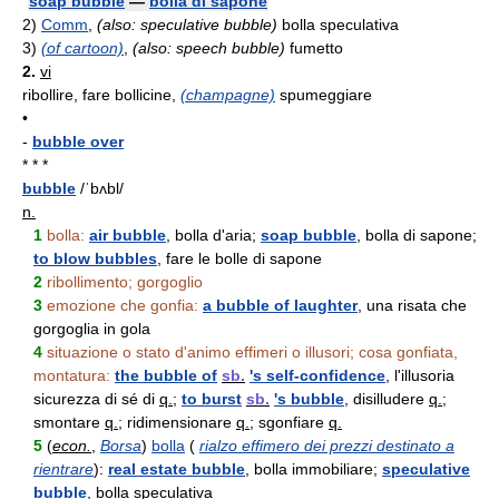
soap bubble
—
bolla di sapone
2)
Comm
,
(also: speculative bubble)
bolla speculativa
3)
(of cartoon)
,
(also: speech bubble)
fumetto
2.
vi
ribollire, fare bollicine,
(champagne)
spumeggiare
•
-
bubble over
* * *
bubble
/ˈbʌbl/
n.
1
bolla:
air bubble
, bolla d'aria;
soap bubble
, bolla di sapone;
to blow bubbles
, fare le bolle di sapone
2
ribollimento; gorgoglio
3
emozione che gonfia:
a bubble of laughter
, una risata che
gorgoglia in gola
4
situazione o stato d'animo effimeri o illusori; cosa gonfiata,
montatura:
the bubble of
sb.
's self-confidence
, l'illusoria
sicurezza di sé di
q.
;
to burst
sb.
's bubble
, disilludere
q.
;
smontare
q.
; ridimensionare
q.
; sgonfiare
q.
5
(
econ.
,
Borsa
)
bolla
(
rialzo effimero dei prezzi destinato a
rientrare
):
real estate bubble
, bolla immobiliare;
speculative
bubble
, bolla speculativa