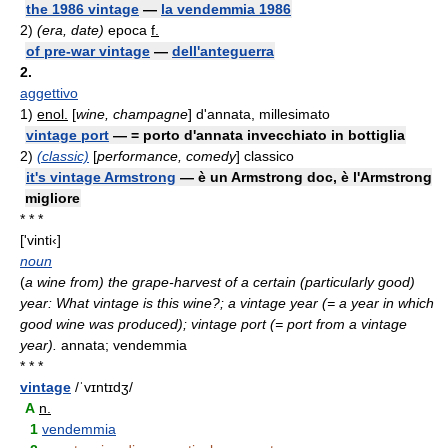
the 1986 vintage
—
la vendemmia 1986
2)
(era, date)
epoca
f.
of pre-war vintage
—
dell'anteguerra
2.
aggettivo
1)
enol.
[
wine, champagne
] d'annata, millesimato
vintage port
— = porto d'annata invecchiato in bottiglia
2)
(classic)
[
performance, comedy
] classico
it's vintage Armstrong
— è un Armstrong doc, è l'Armstrong
migliore
* * *
['vinti‹]
noun
(
a wine from) the grape-harvest of a certain (particularly good)
year: What vintage is this wine?; a vintage year (= a year in which
good wine was produced); vintage port (= port from a vintage
year).
annata; vendemmia
* * *
vintage
/ˈvɪntɪdʒ/
A
n.
1
vendemmia