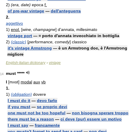
2)
(era, date)
epoca
f.
of pre-war vintage
—
dell'anteguerra
2.
aggettivo
1)
enol.
[
wine, champagne
] d'annata, millesimato
vintage port
— = porto d'annata invecchiato in bottiglia
2)
(classic)
[
performance, comedy
] classico
it's vintage Armstrong
— è un Armstrong doc, è l'Armstrong
migliore
English-Italian dictionary
vintage
>
must *****
14
I
[mʌst]
modal
aux
vb
1.
1)
(obligation)
dovere
I must do it
—
devo farlo
if you must
—
se proprio devi
one must not be too hopeful
—
non bisogna sperare troppo
there must be a reason
—
ci deve (pur) essere un motivo
I must say
—
francamente
you mustn't forget to send her a card
—
non devi