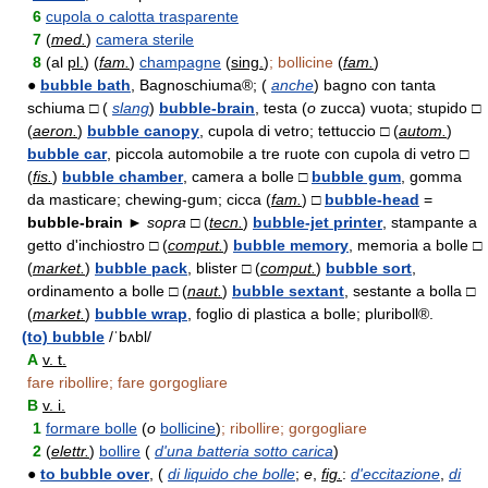
6
cupola o calotta trasparente
7
(
med.
)
camera sterile
8
(al
pl.
) (
fam.
)
champagne
(
sing.
)
; bollicine
(
fam.
)
●
bubble bath
, Bagnoschiuma®; (
anche
) bagno con tanta
schiuma □ (
slang
)
bubble-brain
, testa (
o
zucca) vuota; stupido □
(
aeron.
)
bubble canopy
, cupola di vetro; tettuccio □ (
autom.
)
bubble car
, piccola automobile a tre ruote con cupola di vetro □
(
fis.
)
bubble chamber
, camera a bolle □
bubble gum
, gomma
da masticare; chewing-gum; cicca (
fam.
) □
bubble-head
=
bubble-brain ►
sopra □
(
tecn.
)
bubble-jet printer
, stampante a
getto d'inchiostro □ (
comput.
)
bubble memory
, memoria a bolle □
(
market.
)
bubble pack
, blister □ (
comput.
)
bubble sort
,
ordinamento a bolle □ (
naut.
)
bubble sextant
, sestante a bolla □
(
market.
)
bubble wrap
, foglio di plastica a bolle; pluriboll®.
(to) bubble
/ˈbʌbl/
A
v. t.
fare ribollire; fare gorgogliare
B
v. i.
1
formare bolle
(
o
bollicine
)
; ribollire; gorgogliare
2
(
elettr.
)
bollire
(
d'una batteria sotto carica
)
●
to bubble over
, (
di liquido che bolle
;
e
,
fig.
:
d'eccitazione
,
di