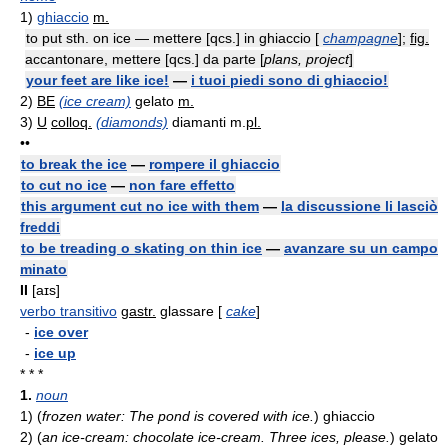
1)
ghiaccio
m.
to put sth. on ice — mettere [qcs.] in ghiaccio [
champagne
];
fig.
accantonare, mettere [qcs.] da parte [
plans, project
]
your feet are like ice!
—
i tuoi piedi sono di ghiaccio!
2)
BE
(ice cream)
gelato
m.
3)
U
colloq.
(diamonds)
diamanti
m.
pl.
••
to break the ice
—
rompere il ghiaccio
to cut no ice
—
non fare effetto
this argument cut no ice with them
—
la discussione li lasciò
freddi
to be treading o skating on thin ice
—
avanzare su un campo
minato
II
[aɪs]
verbo transitivo
gastr.
glassare [
cake
]
-
ice over
-
ice up
* * *
1.
noun
1)
(
frozen water: The pond is covered with ice.
)
ghiaccio
2)
(
an ice-cream: chocolate ice-cream. Three ices, please.
)
gelato