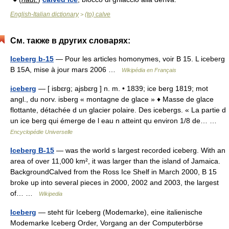
English-Italian dictionary
(to) calve
>
См. также в других словарях:
Iceberg b-15
— Pour les articles homonymes, voir B 15. L iceberg
B 15A, mise à jour mars 2006 …
Wikipédia en Français
iceberg
— [ isbɛrg; ajsbɛrg ] n. m. • 1839; ice berg 1819; mot
angl., du norv. isberg « montagne de glace » ♦ Masse de glace
flottante, détachée d un glacier polaire. Des icebergs. « La partie d
un ice berg qui émerge de l eau n atteint qu environ 1/8 de… …
Encyclopédie Universelle
Iceberg B-15
— was the world s largest recorded iceberg. With an
area of over 11,000 km², it was larger than the island of Jamaica.
BackgroundCalved from the Ross Ice Shelf in March 2000, B 15
broke up into several pieces in 2000, 2002 and 2003, the largest
of… …
Wikipedia
Iceberg
— steht für Iceberg (Modemarke), eine italienische
Modemarke Iceberg Order, Vorgang an der Computerbörse