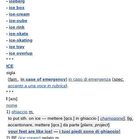
-
iceberg
-
ice box
-
ice-cream
-
ice-cube
-
ice rink
-
ice-skate
-
ice-skating
-
ice tray
-
ice over/up
* * *
ICE
sigla
(
fam.
,
in case of emergency
)
in caso di emergenza
(
spec.
accanto a una voce in rubrica
).
* * *
I
[aɪs]
nome
1)
ghiaccio
m.
to put sth. on ice — mettere [qcs.] in ghiaccio [
champagne
];
fig.
accantonare, mettere [qcs.] da parte [
plans, project
]
your feet are like ice!
—
i tuoi piedi sono di ghiaccio!
2)
BE
(ice cream)
gelato
m.