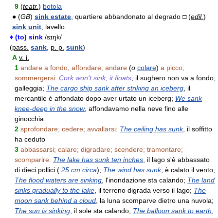
9
(
teatr.
)
botola
● (
GB
)
sink estate
, quartiere abbandonato al degrado □ (
edil.
)
sink unit
, lavello.
♦ (to) sink
/sɪŋk/
(
pass.
sank
,
p. p.
sunk
)
A
v. i.
1
andare a fondo; affondare; andare
(
o
colare
)
a picco;
sommergersi:
Cork won't sink; it floats
, il sughero non va a fondo;
galleggia;
The cargo ship sank after striking an iceberg
, il
mercantile è affondato dopo aver urtato un iceberg;
We sank
knee-deep in the snow
, affondavamo nella neve fino alle
ginocchia
2
sprofondare; cedere; avvallarsi:
The ceiling has sunk
, il soffitto
ha ceduto
3
abbassarsi; calare; digradare; scendere; tramontare;
scomparire:
The lake has sunk ten inches
, il lago s'è abbassato
di dieci pollici (
25 cm circa
);
The wind has sunk
, è calato il vento;
The flood waters are sinking
, l'inondazione sta calando;
The land
sinks gradually to the lake
, il terreno digrada verso il lago;
The
moon sank behind a cloud
, la luna scomparve dietro una nuvola;
The sun is sinking
, il sole sta calando;
The balloon sank to earth
,