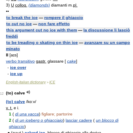
3)
U
colloq.
(diamonds)
diamanti
m.
pl.
••
to break the ice
—
rompere il ghiaccio
to cut no ice
—
non fare effetto
this argument cut no ice with them
—
la discussione li lasciò
freddi
to be treading o skating on thin ice
—
avanzare su un campo
minato
II
[aɪs]
verbo transitivo
gastr.
glassare [
cake
]
-
ice over
-
ice up
English-Italian dictionary
ICE
>
(to) calve
12
(to) calve
/kɑ:v/
v. t.
e i.
1
(
di una vacca
)
figliare; partorire
2
(
di un iceberg o ghiacciaio
)
lasciar cadere
(
un blocco di
ghiaccio
)
● (
naut.
)
calved ice
, blocco di ghiaccio alla deriva.