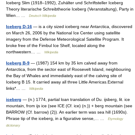
Iceberg Slim (1918–1992), Zuhälter und Schriftsteller Iceberg
Theory literarische Schreibtheorie Iceberg (Veranstaltung), Party in
Wien… …
Deutsch Wikipedia
Iceberg D-16
— is a city sized iceberg near Antarctica, discovered
on March 26, 2006 by the National Ice Center using satellite
imagery from the Defense Meteorological Satellite Program. It
broke free of the Fimbul Ice Shelf, located along the
northwestern… …
Wikipedia
Iceberg B-9
— (1987) 154 km by 35 km calved away from
Antarctica, from the sector east of Roosevelt Island, neighbouring
the Bay of Whales and immediately east of the calving site of
Iceberg B 15. It carried away all three Little Americas.External
links*… …
Wikipedia
iceberg
— (n.) 1774, partial loan translation of Du. ijsberg, lit. ice
mountain, from ijs ice (see ICE (Cf. ice) (n.)) + berg mountain (see
BARROW (Cf. barrow) (2)). An earlier term was sea hill (1690s).
Phrase tip of the iceberg, in a figurative sense,… …
Etymology
dictionary