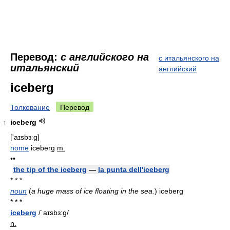
Перевод:
с английского на
с итальянского на
итальянский
английский
iceberg
Толкование
Перевод
iceberg
1
['aɪsbɜːg]
nome
iceberg
m.
••
the tip of the iceberg
—
la punta dell'iceberg
* * *
noun
(
a huge mass of ice floating in the sea.
)
iceberg
* * *
iceberg
/ˈaɪsbɜ:g/
n.