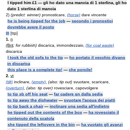
I tipped him £1 — gli ho dato una mancia di 1 sterlina, gli ho
dato 1 sterlina di mancia
2)
(predict: winner)
pronosticare,
(horse)
dare vincente
he is being tipped for the job
—
secondo i pronostici
dovrebbe avere il posto
III
[tɪp]
1.
n
(
Brit
: for rubbish)
discarica, immondezzaio,
(for coal waste)
discarica
I took the old sofa to the tip
—
ho portato il vecchio divano
in discarica
this place is a complete tip!
—
che porcile!
2.
vt
(tilt)
inclinare,
(empty)
,
(also: tip out)
svuotare, scaricare,
(overturn)
,
(also: tip over)
rovesciare, capovolgere
to tip sb off his seat
—
far cadere qn dalla sedia
to tip away the dishwater
—
svuotare l'acqua dei piatti
to tip back a chair
—
inclinare una sedia all'indietro
he tipped out the contents of the box
—
ha rovesciato il
contenuto della scatola
she tipped the leftovers in the bin
—
ha vuotato gli avanzi