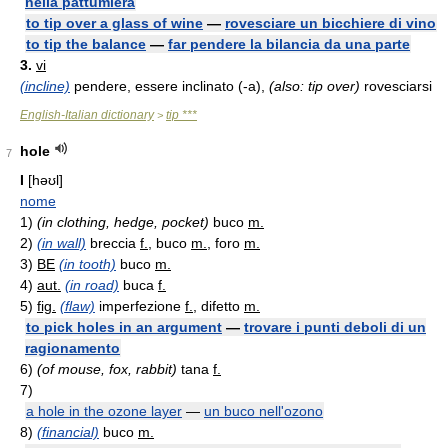
nella pattumiera
to tip over a glass of wine
—
rovesciare un bicchiere di vino
to tip the balance
—
far pendere la bilancia da una parte
3.
vi
(incline)
pendere, essere inclinato (-a),
(also: tip over)
rovesciarsi
English-Italian dictionary
tip ***
>
hole
7
I
[həʊl]
nome
1)
(in clothing, hedge, pocket)
buco
m.
2)
(in wall)
breccia
f.
, buco
m.
, foro
m.
3)
BE
(in tooth)
buco
m.
4)
aut.
(in road)
buca
f.
5)
fig.
(flaw)
imperfezione
f.
, difetto
m.
to pick holes in an argument
—
trovare i punti deboli di un
ragionamento
6)
(of mouse, fox, rabbit)
tana
f.
7)
a hole in the ozone layer
—
un buco nell'ozono
8)
(financial)
buco
m.