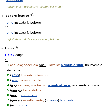
dell'iceberg
English-Italian dictionary
iceberg ice·berg n
>
iceberg lettuce
4
nome
insalata
f.
iceberg
* * *
nome
insalata
f.
iceberg
English-Italian dictionary
iceberg lettuce
>
♦ sink
5
♦ sink
/sɪŋk/
n.
1
acquaio; secchiaio
(
dial.
)
; lavello:
a double sink
, un lavello a
due vasche
2
(
USA
)
lavandino; lavabo
3
(
raro
)
scarico; scolo
4
(
fig.
)
sentina; ricettacolo:
a sink of vice
, una sentina di vizi
5
(
geogr.
)
foiba; dolina
6
(
edil.
)
pozzo nero
7
(
geogr.
)
avvallamento;
(
spesso
)
lago salato
8
(
fis.
)
pozzo