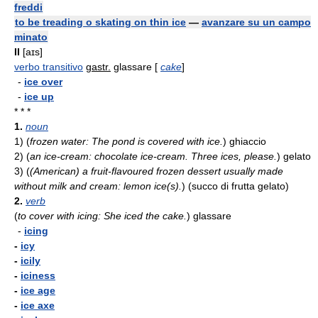
freddi
to be treading o skating on thin ice
—
avanzare su un campo
minato
II
[aɪs]
verbo transitivo
gastr.
glassare [
cake
]
-
ice over
-
ice up
* * *
1.
noun
1)
(
frozen water: The pond is covered with ice.
)
ghiaccio
2)
(
an ice-cream: chocolate ice-cream. Three ices, please.
)
gelato
3)
(
(American) a fruit-flavoured frozen dessert usually made
without milk and cream: lemon ice(s).
)
(succo di frutta gelato)
2.
verb
(
to cover with icing: She iced the cake.
)
glassare
-
icing
-
icy
-
icily
-
iciness
-
ice age
-
ice axe