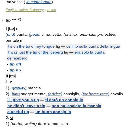
salvezza (
in campionato
).
English-Italian dictionary
♦ sink
>
tip ***
6
I
[tɪp]
n
(end)
punta,
(peak)
cima, vetta,
(of stick, umbrella: protective)
puntale
m
it's on the tip of my tongue
fig
—
ce l'ho sulla punta della lingua
it was just the tip of the iceberg
fig
—
era solo la punta
dell'iceberg
-
tip off
-
tip up
II
[tɪp]
1.
n
1)
(gratuity)
mancia
2)
(hint)
suggerimento,
(advice)
consiglio,
(for horse race)
cavallo
I'll give you a tip
—
ti darò un consiglio
he didn't leave a tip
—
non ha lasciato la mancia
a useful tip
—
un buon consiglio
2.
vt
1)
(porter, waiter)
dare la mancia a