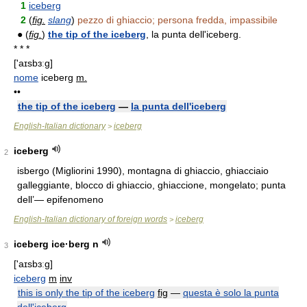
1
iceberg
2
(
fig.
slang
)
pezzo di ghiaccio; persona fredda, impassibile
● (
fig.
)
the tip of the iceberg
, la punta dell'iceberg.
* * *
['aɪsbɜːg]
nome
iceberg
m.
••
the tip of the iceberg
—
la punta dell'iceberg
English-Italian dictionary
iceberg
>
iceberg
2
isbergo (Migliorini 1990), montagna di ghiaccio, ghiacciaio
galleggiante, blocco di ghiaccio, ghiaccione, mongelato; punta
dell’— epifenomeno
English-Italian dictionary of foreign words
iceberg
>
iceberg ice·berg n
3
['aɪsbɜːɡ]
iceberg
m
inv
this is only the tip of the iceberg
fig
—
questa è solo la punta