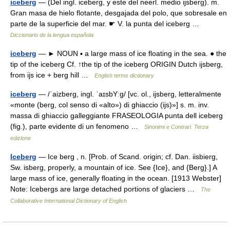
iceberg
— (Del ingl. iceberg, y este del neerl. medio ijsberg). m.
Gran masa de hielo flotante, desgajada del polo, que sobresale en
parte de la superficie del mar. ☛ V. la punta del iceberg …
Diccionario de la lengua española
iceberg
— ► NOUN ▪ a large mass of ice floating in the sea. ● the
tip of the iceberg Cf. ↑the tip of the iceberg ORIGIN Dutch ijsberg,
from ijs ice + berg hill …
English terms dictionary
iceberg
— /ˈaizberɡ, ingl. ˈaɪsbYːɡ/ [vc. ol., ijsberg, letteralmente
«monte (berg, col senso di «alto») di ghiaccio (ijs)»] s. m. inv.
massa di ghiaccio galleggiante FRASEOLOGIA punta dell iceberg
(fig.), parte evidente di un fenomeno …
Sinonimi e Contrari. Terza
edizione
Iceberg
— Ice berg , n. [Prob. of Scand. origin; cf. Dan. iisbierg,
Sw. isberg, properly, a mountain of ice. See {Ice}, and {Berg}.] A
large mass of ice, generally floating in the ocean. [1913 Webster]
Note: Icebergs are large detached portions of glaciers …
The
Collaborative International Dictionary of English