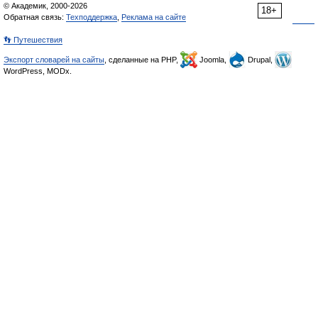
© Академик, 2000-2026
18+
Обратная связь:
Техподдержка
,
Реклама на сайте
👣 Путешествия
Экспорт словарей на сайты
, сделанные на PHP,
Joomla,
Drupal,
WordPress, MODx.