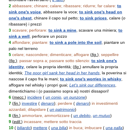
2
abbassare; chinare; calare; ribassare; ridurre; far calare:
to
sink one's voice
, abbassare la voce;
to sink one's head on
one's chest
, chinare il capo sul petto;
to sink prices
, calare (
o
ribassare) i prezzi
3
scavare; perforare:
to sink a mine
, scavare una miniera;
to
sink a well
, perforare un pozzo
4
affondare; piantare:
to sink a pole into the soil
, piantare un
palo nel terreno
5
celare; nascondere; dimenticare; affogare
(
fig.
)
; seppellire
(
fig.
)
; passar sopra a; passare sotto silenzio:
to sink one's
identity
, celare la propria identità; (
fig.
) annullare la propria
identità;
The poor girl sank her head in her hands
, la poverina si
nascose il capo fra le mani;
to sink one's worries in whisky
,
affogare nel whisky i propri guai;
Let's sink our differences
,
dimentichiamo i (
o
passiamo sopra ai) nostri dissapori!
6
(
mecc.
)
incidere
(
un conio
,
un punzone
)
7
(
fin.
)
investire
(
denaro
)
; perdere
(
denaro
)
in investimenti
azzardati; dilapidare
(
un patrimonio
)
8
(
fin.
)
ammortare, ammortizzare
(
un debito
,
un mutuo
)
9
(
edil.
)
incassare; mettere sotto traccia
10
(
biliardo
)
mettere
(
una bilia
)
in buca; imbucare
(
una palla
)