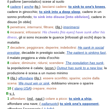
il pallone (aerostatico) scese al suolo
4
cadere
(
anche
fig.
)
; lasciarsi cadere:
to sink to one's knees
,
cadere in ginocchio;
to sink into a deep sleep
, cadere in un
sonno profondo;
to sink into disuse [into oblivion]
, cadere in
disuso [in oblio]
5
penetrare; internarsi; filtrare;
(
fig.
)
imprimersi
6
incavarsi; infossarsi:
His cheeks [his eyes] have sunk after his
illness
, gli si sono incavate le guance [infossati gli occhi] dopo la
malattia
7
decadere; peggiorare; deperire; indebolirsi:
He sank in social
prestige
, decadde in prestigio sociale;
The patient is sinking fast
,
il malato peggiora a vista d'occhio
8
calare; diminuire; ridursi; scendere:
The population has sunk
,
la popolazione è calata; (
econ.
)
Output has sunk to a new low
, la
produzione è scesa a un nuovo minimo
9
(
fig.
)
affondare
(
fig.
)
; essere sconfitto; sparire; uscire dalla
scena:
We must win or sink
, dobbiamo vincere o sparire
10
(
slang USA
)
crepare; morire
B
v. t.
1
affondare;
(
mil.
,
naut.
)
colare a picco:
to sink a ship
,
affondare una nave; (
pallanuoto
)
to sink one's opponent
,
affondare l'avversario (
è fallo
)