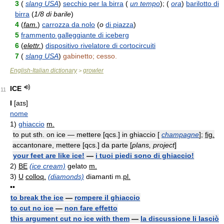
3
(
slang USA
)
secchio per la birra
(
un tempo
); (
ora
)
barilotto di
birra
(
1/8 di barile
)
4
(
fam.
)
carrozza da nolo
(
o
di piazza
)
5
frammento galleggiante di iceberg
6
(
elettr.
)
dispositivo rivelatore di cortocircuiti
7
(
slang USA
)
gabinetto; cesso.
English-Italian dictionary
growler
>
ICE
11
I
[aɪs]
nome
1)
ghiaccio
m.
to put sth. on ice — mettere [qcs.] in ghiaccio [
champagne
];
fig.
accantonare, mettere [qcs.] da parte [
plans, project
]
your feet are like ice!
—
i tuoi piedi sono di ghiaccio!
2)
BE
(ice cream)
gelato
m.
3)
U
colloq.
(diamonds)
diamanti
m.
pl.
••
to break the ice
—
rompere il ghiaccio
to cut no ice
—
non fare effetto
this argument cut no ice with them
—
la discussione li lasciò