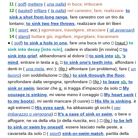
11
(
golf
)
mettere
(
una palla
)
in buca; imbucare
12
(
basket
)
infilare
(
la palla
)
nel canestro; fare, realizzare:
to
sink a shot from long range
, fare canestro con un tiro da
lontano;
to sink two free throws
, realizzare due tiri liberi
13
(
sport
,
ecc.
)
sgominare, travolgere, stracciare
(
gli avversari
)
14
(
slang
)
buttare giù; ingollare; ingurgitare; tracannare
● (
golf
)
to sink a hole in one
, fare una buca in uno □ (
naut.
)
to
sink into decay [into ruin]
, cadere in sfacelo [in rovina] □
to
sink into grief
, abbandonarsi al dolore □
to sink into
sb.
's
mind
, entrare in testa a
q.
□
to sink one's teeth into
, affondare i
denti in (
una mela
,
ecc.
); (
fig.
) affrontare (un problema); fare (
un
lavoro
) con soddisfazione □ (
fig.
)
to sink through the floor
,
sprofondare dalla vergogna; sprofondare □ (
fig.
)
to leave
sb.
to
sink or swim
, lasciar che
q.
si tragga d'impaccio da solo □
My
courage is sinking
, mi viene meno il coraggio □
My heart sank
(
to my boots
), mi sentii mancare (il cuore) □
His life is sinking
, è
agli estremi □
His eyes sank
, ha abbassato gli occhi (
per
imbarazzo o vergogna
) □
It's a case of sink or swim
, o bere o
affogare; ne va della vita (
o
della riuscita, ecc.) □ (
fig.
)
to be left
to sink or swim by oneself
, essere lasciato nelle peste, a
cavarsela da solo □ (
sport
)
sink-or-swim match
, partita della