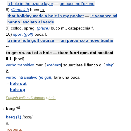
a hole in the ozone layer
—
un buco nell'ozono
8)
(financial)
buco
m.
that holiday made a hole in my pocket
—
le vacanze mi
hanno lasciato al verde
9)
colloq.
spreg.
(place)
buco
m.
, catapecchia
f.
10)
sport
(golf)
buca
f.
a nine-hole golf course
—
un percorso a nove buche
••
to get sb. out of a hole — tirare fuori qcn. dai pasticci
II
1.
[həʊl]
verbo transitivo
mar.
[
iceberg
] squarciare il fianco di [
ship
]
2.
verbo intransitivo
(in golf)
fare una buca
-
hole out
-
hole up
English-Italian dictionary
hole
>
berg
8
berg (1)
/bɜ:g/
n.
iceberg.