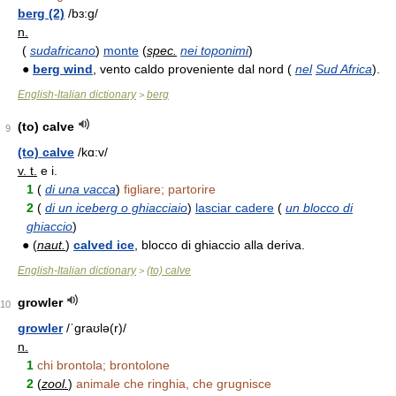
berg (2)
/bɜ:g/
n.
(
sudafricano
)
monte
(
spec.
nei toponimi
)
●
berg wind
, vento caldo proveniente dal nord (
nel
Sud Africa
).
English-Italian dictionary
berg
>
(to) calve
9
(to) calve
/kɑ:v/
v. t.
e i.
1
(
di una vacca
)
figliare; partorire
2
(
di un iceberg o ghiacciaio
)
lasciar cadere
(
un blocco di
ghiaccio
)
● (
naut.
)
calved ice
, blocco di ghiaccio alla deriva.
English-Italian dictionary
(to) calve
>
growler
10
growler
/ˈgraʊlə(r)/
n.
1
chi brontola; brontolone
2
(
zool.
)
animale che ringhia, che grugnisce