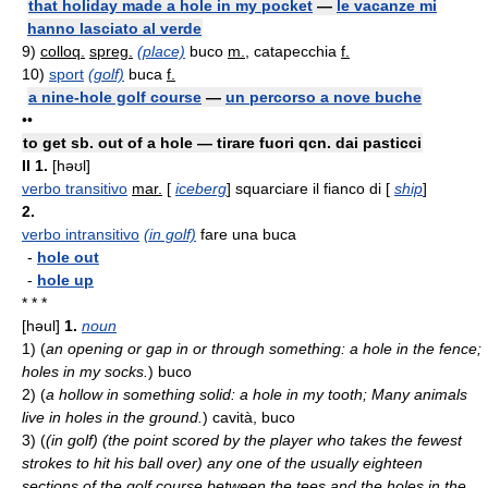
that holiday made a hole in my pocket
—
le vacanze mi
hanno lasciato al verde
9)
colloq.
spreg.
(place)
buco
m.
, catapecchia
f.
10)
sport
(golf)
buca
f.
a nine-hole golf course
—
un percorso a nove buche
••
to get sb. out of a hole — tirare fuori qcn. dai pasticci
II
1.
[həʊl]
verbo transitivo
mar.
[
iceberg
] squarciare il fianco di [
ship
]
2.
verbo intransitivo
(in golf)
fare una buca
-
hole out
-
hole up
* * *
[həul]
1.
noun
1)
(
an opening or gap in or through something: a hole in the fence;
holes in my socks.
)
buco
2)
(
a hollow in something solid: a hole in my tooth; Many animals
live in holes in the ground.
)
cavità, buco
3)
(
(in golf) (the point scored by the player who takes the fewest
strokes to hit his ball over) any one of the usually eighteen
sections of the golf course between the tees and the holes in the