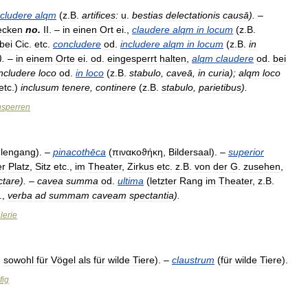
cludere
alqm
(
z
.
B
.
artifices:
u
.
bestias
delectationis
causā
).
–
ecken
no
.
II
. –
in
einen
Ort
ei
.,
claudere
alqm
in
locum
(
z
.
B
.
bei
Cic
.
etc
.
concludere
od
.
includere
alqm
in
locum
(
z
.
B
.
in
).
–
in
einem
Orte
ei
.
od
.
eingesperrt
halten
,
alqm
claudere
od
.
bei
includere
loco
od
.
in
loco
(
z
.
B
.
stabulo
,
caveā
,
in
curia
);
alqm
loco
etc
.)
inclusum
tenere
,
continere
(
z
.
B
.
stabulo
,
parietibus
).
nsperren
lengang
). –
pinacothēca
(
πινακοϑήκη
,
Bildersaal
). –
superior
er
Platz
,
Sitz
etc
.,
im
Theater
,
Zirkus
etc
.
z
.
B
.
von
der
G
.
zusehen
,
ctare
). –
cavea
summa
od
.
ultima
(
letzter
Rang
im
Theater
,
z
.
B
.
.,
verba
ad
summam
caveam
spectantia
).
lerie
,
sowohl
für
Vögel
als
für
wilde
Tiere
). –
claustrum
(
für
wilde
Tiere
).
fig