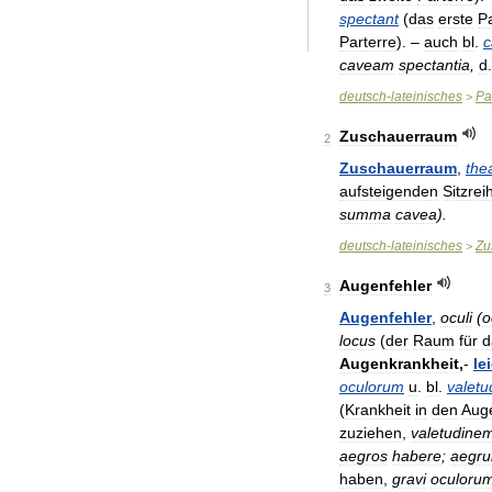
spectant
(
das
erste
Pa
Parterre
). –
auch
bl
.
c
caveam
spectantia
,
d
deutsch
-
lateinisches
Pa
>
Zuschauerraum
2
Zuschauerraum
,
the
aufsteigenden
Sitzrei
summa
cavea
).
deutsch
-
lateinisches
Zu
>
Augenfehler
3
Augenfehler
,
oculi
(
o
locus
(
der
Raum
für
d
Augenkrankheit
,
-
le
oculorum
u
.
bl
.
valetu
(
Krankheit
in
den
Aug
zuziehen
,
valetudine
aegros
habere
;
aegr
haben
,
gravi
oculoru