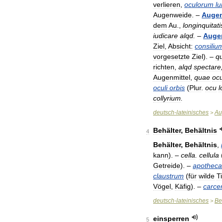
verlieren
,
oculorum
l
Augenweide
. –
Auge
dem
Au
.,
longinquitati
iudicare
alqd
.
–
Auge
Ziel
,
Absicht:
consiliu
vorgesetzte
Ziel
). –
q
richten
,
alqd
spectare
Augenmittel
,
quae
ocu
oculi
orbis
(
Plur
.
ocu
collyrium
.
deutsch
-
lateinisches
Au
>
Behälter
,
Behältnis
4
Behälter
,
Behältnis
,
kann
). –
cella
.
cellula
Getreide
). –
apotheca
claustrum
(
für
wilde
T
Vögel
,
Käfig
). –
carce
deutsch
-
lateinisches
Be
>
einsperren
5