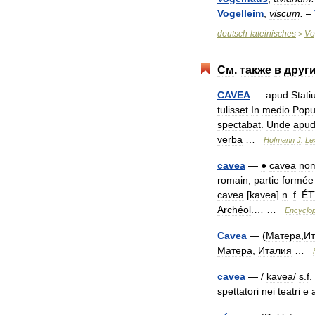
Vogelleim
,
viscum
.
–
deutsch
-
lateinisches
Vo
>
См
.
также
в
друг
CAVEA
—
apud
Stat
tulisset
In
medio
Popu
spectabat
.
Unde
apu
verba
…
Hofmann
J
.
Le
cavea
—
●
cavea
no
romain
,
partie
formée
cavea
[
kavea
]
n
.
f
.
É
Archéol
.… …
Encyclo
Cavea
— (
Матера
,
Ит
Матера
,
Италия
…
cavea
— /
kavea
/
s
.
f
. 
spettatori
nei
teatri
e