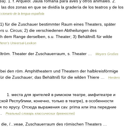
ĕa
).
1
.
f
.
Arqueol
.
Jaula
romana
para
aves
y
otros
animales
.
2
.
las
dos
zonas
en
que
se
dividía
la
gradería
de
los
teatros
y
de
los
ccionario
de
la
lengua
española
1
)
für
die
Zuschauer
bestimmter
Raum
eines
Theaters
,
später
rs
u
.
Circus
;
2
)
die
verschiedenen
Abtheilungen
des
ch
dem
Range
derselben
,
s
.
u
.
Theater
;
3
)
Behältniß
für
wilde
ierer
'
s
Universal
-
Lexikon
ltröm
.
Theater
der
Zuschauerraum
,
s
.
Theater
…
Meyers
Großes
,
bei
den
röm
.
Amphitheatern
und
Theatern
der
halbkreisförmige
für
die
Zuschauer
;
das
Behältniß
für
die
wilden
Thiere
…
Herders
,
1
.
места
для
зрителей
в
римском
театре
,
амфитеатре
и
ской
Республики
,
конечно
,
только
в
театре
),
в
особенности
я
по
ярусу
.
Отсюда
выражения
cav
.
prima
или
ima
передние
 …
Реальный
словарь
классических
древностей
]
die
, /...
veae
,
Zuschauerraum
des
römischen
Theaters
…