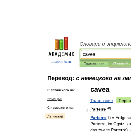
Словари и энциклоп
academic.ru
Толкования
Переводы
Перевод:
с немецкого на л
cavea
С латинского на:
Немецкий
Толкование
Перев
С немецкого на:
Parterre
1
Латинский
Parterre
,
I
) =
Erdges
Parterre
,
im
Ggstz
.
zu
das
zweite
Parterre
).