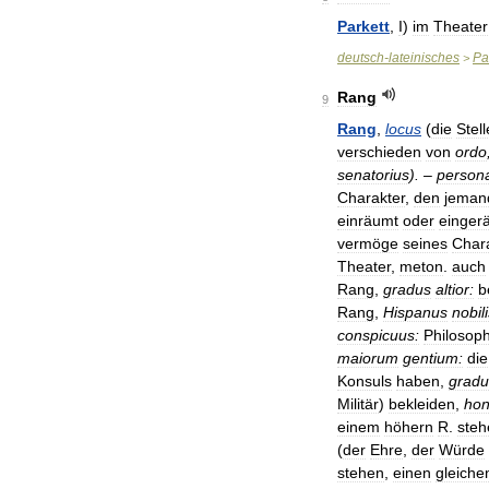
Parkett
,
I
)
im
Theater
deutsch
-
lateinisches
Pa
>
Rang
9
Rang
,
locus
(
die
Stell
verschieden
von
ordo
senatorius
). –
person
Charakter
,
den
jeman
einräumt
oder
einger
vermöge
seines
Char
Theater
,
meton
.
auch
Rang
,
gradus
altior:
b
Rang
,
Hispanus
nobili
conspicuus:
Philosop
maiorum
gentium:
die
Konsuls
haben
,
grad
Militär
)
bekleiden
,
ho
einem
höhern
R
.
steh
(
der
Ehre
,
der
Würde
stehen
,
einen
gleiche