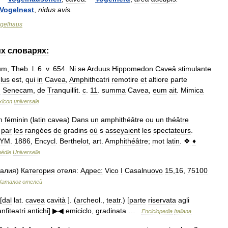
Vogelnest
,
nidus
avis
.
gelhaus
их
словарях:
ium
,
Theb
.
l
.
6
.
v
.
654
.
Ni
se
Arduus
Hippomedon
Caveâ
stimulante
lus
est
,
qui
in
Cavea
,
Amphithcatri
remotire
et
altiore
parte
d
Senecam
,
de
Tranquillit
.
c
.
11
.
summa
Cavea
,
eum
ait
.
Mimica
xicon
universale
m
féminin
(
latin
cavea
)
Dans
un
amphithéâtre
ou
un
théâtre
par
les
rangées
de
gradins
où
s
asseyaient
les
spectateurs
.
TYM
.
1886
,
Encycl
.
Berthelot
,
art
.
Amphithéâtre
;
mot
latin
.
❖
♦
pédie
Universelle
алия
)
Категория
отеля:
Адрес:
Vico
I
Casalnuovo
15
,
16
,
75100
Каталог
отелей
[
dal
lat
.
cavea
cavità
]. (
archeol
.,
teatr
.) [
parte
riservata
agli
anfiteatri
antichi
]
▶◀
emiciclo
,
gradinata
…
Enciclopedia
Italiana