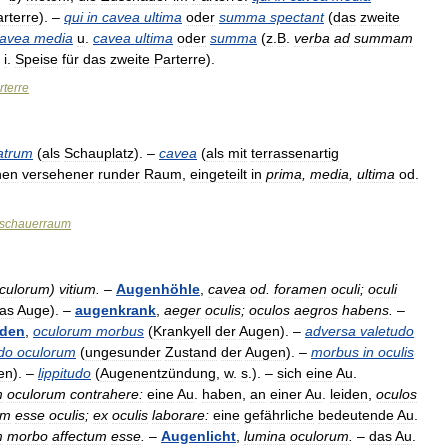
rterre
). –
qui
in
cavea
ultima
oder
summa
spectant
(
das
zweite
avea
media
u
.
cavea
ultima
oder
summa
(
z
.
B
.
verba
ad
summam
.
i
.
Speise
für
das
zweite
Parterre
).
rterre
atrum
(
als
Schauplatz
). –
cavea
(
als
mit
terrassenartig
hen
versehener
runder
Raum
,
eingeteilt
in
prima
,
media
,
ultima
od
.
schauerraum
culorum
)
vitium
.
–
Augenhöhle
,
cavea
od
.
foramen
oculi
;
oculi
as
Auge
). –
augenkrank
,
aeger
oculis
;
oculos
aegros
habens
.
–
iden
,
oculorum
morbus
(
Krankyell
der
Augen
). –
adversa
valetudo
do
oculorum
(
ungesunder
Zustand
der
Augen
). –
morbus
in
oculis
en
). –
lippitudo
(
Augenentzündung
,
w
.
s
.). –
sich
eine
Au
.
m
oculorum
contrahere:
eine
Au
.
haben
,
an
einer
Au
.
leiden
,
oculos
um
esse
oculis
;
ex
oculis
laborare:
eine
gefährliche
bedeutende
Au
.
m
morbo
affectum
esse
.
–
Augenlicht
,
lumina
oculorum
.
–
das
Au
.