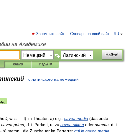
Запомнить сайт
Словарь на свой сайт
RU
едии на Академике
Найти!
Книги
Игры ⚽
атинский
с латинского на немецкий
од
choß
,
w
.
s
. –
II
)
im
Theater:
a
)
eig
.
:
cavea
media
(
das
erste
cavea
prima
,
d
.
i
.
Parkett
,
u
.
zu
cavea
ultima
oder
summa
,
d
.
i
.
 –
b
)
meton
.,
die
Zuschauer
im
Parterre:
qui
in
cavea
media