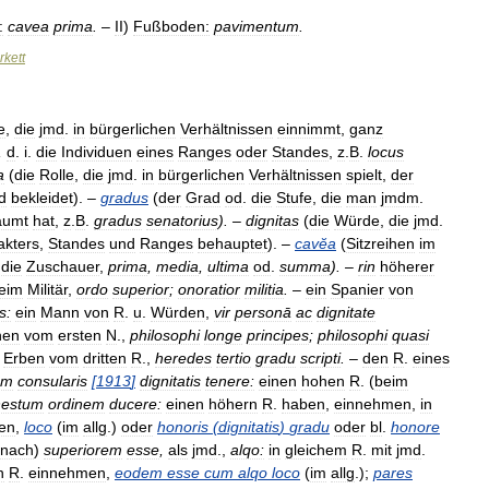
:
cavea
prima
.
–
II
)
Fußboden:
pavimentum
.
rkett
e
,
die
jmd
.
in
bürgerlichen
Verhältnissen
einnimmt
,
ganz
,
d
.
i
.
die
Individuen
eines
Ranges
oder
Standes
,
z
.
B
.
locus
a
(
die
Rolle
,
die
jmd
.
in
bürgerlichen
Verhältnissen
spielt
,
der
d
bekleidet
). –
gradus
(
der
Grad
od
.
die
Stufe
,
die
man
jmdm
.
äumt
hat
,
z
.
B
.
gradus
senatorius
). –
dignitas
(
die
Würde
,
die
jmd
.
akters
,
Standes
und
Ranges
behauptet
). –
cavĕa
(
Sitzreihen
im
die
Zuschauer
,
prima
,
media
,
ultima
od
.
summa
). –
rin
höherer
eim
Militär
,
ordo
superior
;
onoratior
militia
.
–
ein
Spanier
von
s:
ein
Mann
von
R
.
u
.
Würden
,
vir
personā
ac
dignitate
hen
vom
ersten
N
.,
philosophi
longe
principes
;
philosophi
quasi
Erben
vom
dritten
R
.,
heredes
tertio
gradu
scripti
.
–
den
R
.
eines
um
consularis
[
1913
]
dignitatis
tenere:
einen
hohen
R
. (
beim
nestum
ordinem
ducere:
einen
höhern
R
.
haben
,
einnehmen
,
in
en
,
loco
(
im
allg
.)
oder
honoris
(
dignitatis
)
gradu
oder
bl
.
honore
nach
)
superiorem
esse
,
als
jmd
.,
alqo:
in
gleichem
R
.
mit
jmd
.
n
R
.
einnehmen
,
eodem
esse
cum
alqo
loco
(
im
allg
.);
pares