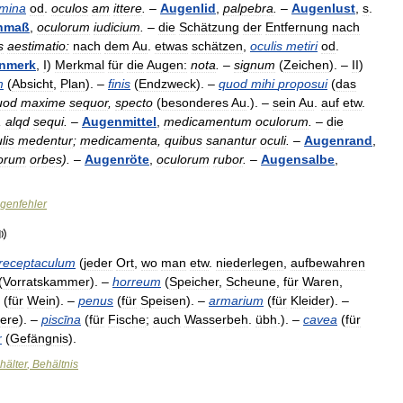
umina
od
.
oculos
am
ittere
.
–
Augenlid
,
palpebra
.
–
Augenlust
,
s
.
nmaß
,
oculorum
iudicium
.
–
die
Schätzung
der
Entfernung
nach
s
aestimatio:
nach
dem
Au
.
etwas
schätzen
,
oculis
metiri
od
.
nmerk
,
I
)
Merkmal
für
die
Augen:
nota
. –
signum
(
Zeichen
). –
II
)
m
(
Absicht
,
Plan
). –
finis
(
Endzweck
). –
quod
mihi
proposui
(
das
uod
maxime
sequor
,
specto
(
besonderes
Au
.). –
sein
Au
.
auf
etw
.
,
alqd
sequi
.
–
Augenmittel
,
medicamentum
oculorum
.
–
die
lis
medentur
;
medicamenta
,
quibus
sanantur
oculi
.
–
Augenrand
,
lorum
orbes
).
–
Augenröte
,
oculorum
rubor
.
–
Augensalbe
,
genfehler
receptaculum
(
jeder
Ort
,
wo
man
etw
.
niederlegen
,
aufbewahren
(
Vorratskammer
). –
horreum
(
Speicher
,
Scheune
,
für
Waren
,
(
für
Wein
). –
penus
(
für
Speisen
). –
armarium
(
für
Kleider
). –
iere
). –
piscīna
(
für
Fische
;
auch
Wasserbeh
.
übh
.). –
cavea
(
für
r
(
Gefängnis
).
hälter
,
Behältnis