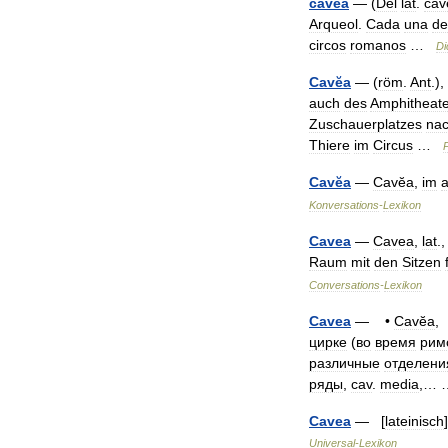
cávea
— (
Del
lat
.
cav
Arqueol
.
Cada
una
de
circos
romanos
…
Di
Cavĕa
— (
röm
.
Ant
.),
auch
des
Amphitheate
Zuschauerplatzes
na
Thiere
im
Circus
…
P
Cavĕa
—
Cavĕa
,
im
a
Konversations
-
Lexikon
Cavea
—
Cavea
,
lat
.
Raum
mit
den
Sitzen
Conversations
-
Lexikon
Cavea
— •
Cavĕa
цирке
(
во
время
рим
различные
отделени
ряды
,
cav
.
media
,…
Cavea
— [
lateinisch
Universal
-
Lexikon