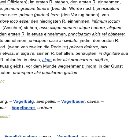
wei
Offizieren
);
im
ersten
R
.
stehen
,
den
ersten
R
.
einnehmen
,
re
.
primum
gradum
tenere
(
bes
.
der
Würde
nach
);
principatum
ipem
esse
.
primas
(
partes
)
ferre
(
den
Vorzug
haben
)
:
von
eriore
loco
esse:
den
niedrigsten
R
.
einnehmen
,
infimum
locum
. (
Ansehen
)
stehen
,
esse
aliquo
numero
atque
honore
;
aliquem
den
ersten
R
.
in
etwas
einnehmen
,
principatum
alcis
rei
obtinere:
te
einnehmen
,
principem
esse
in
civitate:
jmdm
.
den
ersten
R
.
od
. (
wenn
von
zweien
die
Rede
ist
)
priores
deferre
;
alci
n
etwas
,
in
alqa
re:
seinen
R
.
behalten
,
behaupten
,
in
dignitate
sua
R
.
ablaufen
in
etwas
,
alqm
oder
alci
praecurrere
alqā
re
;
twas
gleichs
.
vor
dem
Munde
wegnehmen
)
:
jmdm
.
in
der
Gunst
aufen
,
praeripere
alci
popularem
gratiam
.
ng
tung
. –
Vogelbalg
,
avis
pellis
.
–
Vogelbauer
,
cavea
.
–
bus
.
–
Vogelbeere
,
sorbum
.
gelart
–
Vogelhäuschen
,
cavea
.
–
Vogelherd
,
area
aucupis
.
–