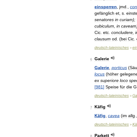
einsperren
,
jmd
.,
con
gefänglich
et
,
s
.
einst
senatores
in
curiam
);
cubiculum
,
in
caveam
Cic
.
etc
.
concludere
,
clausum
od
. (
bei
Cic
.
deutsch
-
lateinisches
ei
>
Galerie
6
Galerie
,
porticus
(
Säu
locus
(
höher
gelegen
ex
superiore
loco
spe
[
981
]
Speise
für
die
G
deutsch
-
lateinisches
Ga
>
Käfig
7
Käfig
,
cavea
(
im
allg
.
deutsch
-
lateinisches
Kä
>
Parkett
8