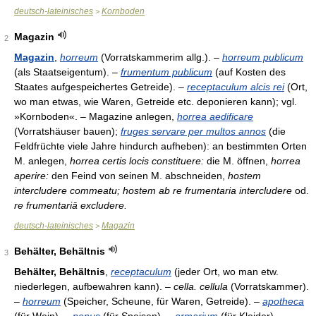
deutsch-lateinisches
Kornboden
>
Magazin
2
Magazin
,
horreum
(Vorratskammerim allg.). –
horreum publicum
(als Staatseigentum). –
frumentum publicum
(auf Kosten des
Staates aufgespeichertes Getreide). –
receptaculum alcis rei
(Ort,
wo man etwas, wie Waren, Getreide etc. deponieren kann); vgl.
»Kornboden«. – Magazine anlegen,
horrea aedificare
(Vorratshäuser bauen);
fruges servare per multos annos
(die
Feldfrüchte viele Jahre hindurch aufheben): an bestimmten Orten
M. anlegen,
horrea certis locis constituere:
die M. öffnen,
horrea
aperire:
den Feind von seinen M. abschneiden,
hostem
intercludere commeatu; hostem ab re frumentaria intercludere
od.
re frumentariā excludere.
deutsch-lateinisches
Magazin
>
Behälter, Behältnis
3
Behälter, Behältnis
,
receptaculum
(jeder Ort, wo man etw.
niederlegen, aufbewahren kann). –
cella. cellula
(Vorratskammer).
–
horreum
(Speicher, Scheune, für Waren, Getreide). –
apotheca