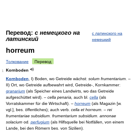
Перевод:
с немецкого на
с латинского на
латинский
немецкий
horreum
Толкование
Перевод
Kornboden
1
Kornboden
, I) Boden, wo Getreide wächst:
solum frumentarium.
–
II) Ort, wo Getreide aufbewahrt wird, Getreide-, Kornkammer:
granarium
(als Speicher eines Landwirts, wo das Getreide
aufgeschüttet wird). –
cella penaria,
auch bl.
cella
(als
Vorratskammer für die Wirtschaft). –
horreum
(als Magazin [w.
vgl.], bes. öffentliches); auch verb.
cella et horreum. – rei
frumentariae subsidium. frumentarium subsidium. annonae
solacium
od.
perfugium
(als Hilfsquelle bei Notfällen, von einem
Lande, bei den Römern bes. von Sizilien).