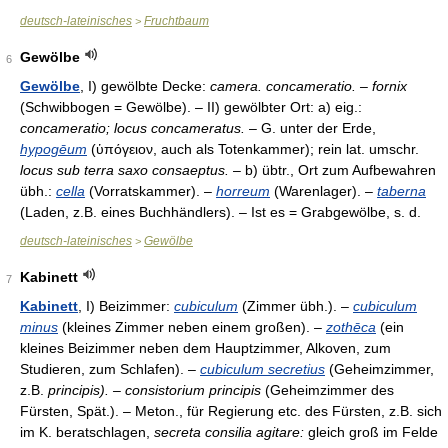
deutsch-lateinisches
Fruchtbaum
>
Gewölbe
6
Gewölbe
, I) gewölbte Decke:
camera. concameratio. – fornix
(Schwibbogen = Gewölbe). – II) gewölbter Ort: a) eig.:
concameratio; locus concameratus.
– G. unter der Erde,
hypogēum
(ὑπόγειον, auch als Totenkammer); rein lat. umschr.
locus sub terra saxo consaeptus.
– b) übtr., Ort zum Aufbewahren
übh.:
cella
(Vorratskammer). –
horreum
(Warenlager). –
taberna
(Laden, z.B. eines Buchhändlers). – Ist es = Grabgewölbe, s. d.
deutsch-lateinisches
Gewölbe
>
Kabinett
7
Kabinett
, I) Beizimmer:
cubiculum
(Zimmer übh.). –
cubiculum
minus
(kleines Zimmer neben einem großen). –
zothēca
(ein
kleines Beizimmer neben dem Hauptzimmer, Alkoven, zum
Studieren, zum Schlafen). –
cubiculum secretius
(Geheimzimmer,
z.B.
principis). – consistorium principis
(Geheimzimmer des
Fürsten, Spät.). – Meton., für Regierung etc. des Fürsten, z.B. sich
im K. beratschlagen,
secreta consilia agitare:
gleich groß im Felde