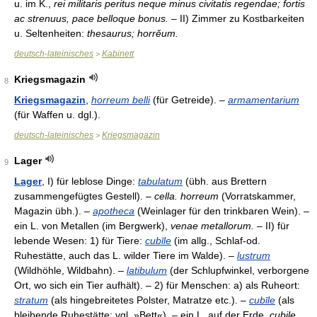
u. im K.,
rei militaris peritus neque minus civitatis regendae; fortis
ac strenuus, pace belloque bonus.
– II) Zimmer zu Kostbarkeiten
u. Seltenheiten:
thesaurus; horrĕum.
deutsch-lateinisches
Kabinett
>
Kriegsmagazin
8
Kriegsmagazin
,
horreum belli
(für Getreide). –
armamentarium
(für Waffen u. dgl.).
deutsch-lateinisches
Kriegsmagazin
>
Lager
9
Lager
, I) für leblose Dinge:
tabulatum
(übh. aus Brettern
zusammengefügtes Gestell). –
cella. horreum
(Vorratskammer,
Magazin übh.). –
apotheca
(Weinlager für den trinkbaren Wein). –
ein L. von Metallen (im Bergwerk),
venae metallorum.
– II) für
lebende Wesen: 1) für Tiere:
cubīle
(im allg., Schlaf-od.
Ruhestätte, auch das L. wilder Tiere im Walde). –
lustrum
(Wildhöhle, Wildbahn). –
latibulum
(der Schlupfwinkel, verborgene
Ort, wo sich ein Tier aufhält). – 2) für Menschen: a) als Ruheort:
stratum
(als hingebreitetes Polster, Matratze etc.). –
cubīle
(als
bleibende Ruhestätte; vgl. »Bett«). – ein L. auf der Erde,
cubile