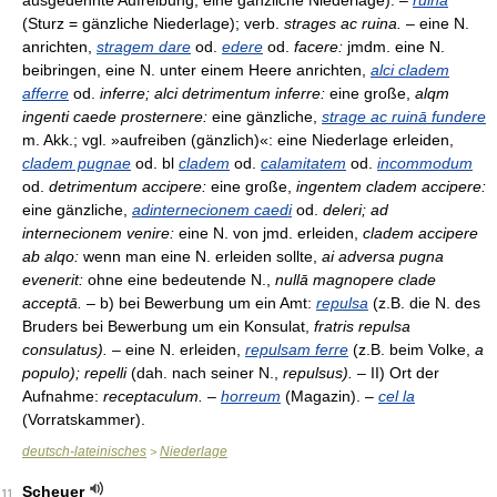
ausgedehnte Aufreibung, eine gänzliche Niederlage). –
ruina
(Sturz = gänzliche Niederlage); verb.
strages ac ruina.
– eine N.
anrichten,
stragem dare
od.
edere
od.
facere:
jmdm. eine N.
beibringen, eine N. unter einem Heere anrichten,
alci cladem
afferre
od.
inferre; alci detrimentum inferre:
eine große,
alqm
ingenti caede prosternere:
eine gänzliche,
strage ac ruinā fundere
m. Akk.; vgl. »aufreiben (gänzlich)«: eine Niederlage erleiden,
cladem pugnae
od. bl
cladem
od.
calamitatem
od.
incommodum
od.
detrimentum accipere:
eine große,
ingentem cladem accipere:
eine gänzliche,
adinternecionem caedi
od.
deleri; ad
internecionem venire:
eine N. von jmd. erleiden,
cladem accipere
ab alqo:
wenn man eine N. erleiden sollte,
ai adversa pugna
evenerit:
ohne eine bedeutende N.,
nullā magnopere clade
acceptā.
– b) bei Bewerbung um ein Amt:
repulsa
(z.B. die N. des
Bruders bei Bewerbung um ein Konsulat,
fratris repulsa
consulatus).
– eine N. erleiden,
repulsam ferre
(z.B. beim Volke,
a
populo); repelli
(dah. nach seiner N.,
repulsus).
– II) Ort der
Aufnahme:
receptaculum.
–
horreum
(Magazin). –
cel la
(Vorratskammer).
deutsch-lateinisches
Niederlage
>
Scheuer
11