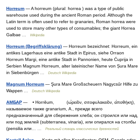
Horreum
— A horreum (plural: horrea ) was a type of public
warehouse used during the ancient Roman period. Although the
Latin term is often used to refer to granaries, Roman horrea were
used to store many other types of consumables; the giant Horrea
Galbae …
Wikipedia
Horreum (Begriffsklärung)
— Horreum bezeichnet: Horreum, ein
antikes Lagerhaus eine antike Stadt in Epirus, siehe Orraon
Horreum Margi, eine antike Stadt in Pannonien, heute Ćuprija in
Serbien Magnum Horreum, alter lateinischer Name von Șura Mare
in Siebenbürgen …
Deutsch Wikipedia
Magnum Horreum
— Şura Mare Großscheuern Nagycsűr Hilfe zu
Wappen …
Deutsch Wikipedia
АМБАР
— • Horrĕum, (ω̉ρει̃ον, σιτοφυλακει̃ον, α̉ποθήκη),
называемое также granarium, Α., прежде всего
предназначенный для сбережения хлеба; он строился или над,
или под землей (subterranea, vinaria), или опирался на столбы
(pensilia или… …
Реальный словарь классических древностей