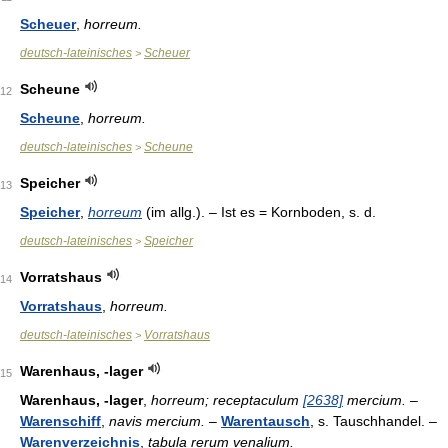
Scheuer
,
horreum.
deutsch-lateinisches
Scheuer
>
Scheune
12
Scheune
,
horreum.
deutsch-lateinisches
Scheune
>
Speicher
13
Speicher
,
horreum
(im allg.). – Ist es = Kornboden, s. d.
deutsch-lateinisches
Speicher
>
Vorratshaus
14
Vorratshaus
,
horreum.
deutsch-lateinisches
Vorratshaus
>
Warenhaus, -lager
15
Warenhaus, -lager
,
horreum; receptaculum
[2638]
mercium.
–
Warenschiff
,
navis mercium.
–
Warentausch
, s. Tauschhandel. –
Warenverzeichnis
,
tabula rerum venalium.