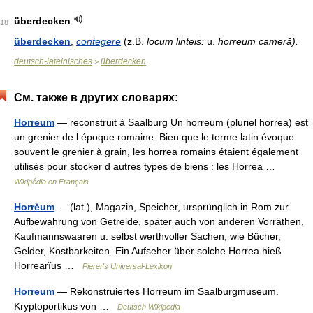
überdecken
18
überdecken
,
contegere
(z.B.
locum linteis:
u.
horreum camerā).
deutsch-lateinisches
überdecken
>
См. также в других словарях:
Horreum
— reconstruit à Saalburg Un horreum (pluriel horrea) est
un grenier de l époque romaine. Bien que le terme latin évoque
souvent le grenier à grain, les horrea romains étaient également
utilisés pour stocker d autres types de biens : les Horrea …
Wikipédia en Français
Horrĕum
— (lat.), Magazin, Speicher, ursprünglich in Rom zur
Aufbewahrung von Getreide, später auch von anderen Vorräthen,
Kaufmannswaaren u. selbst werthvoller Sachen, wie Bücher,
Gelder, Kostbarkeiten. Ein Aufseher über solche Horrea hieß
Horrearĭus …
Pierer's Universal-Lexikon
Horreum
— Rekonstruiertes Horreum im Saalburgmuseum.
Kryptoportikus von …
Deutsch Wikipedia