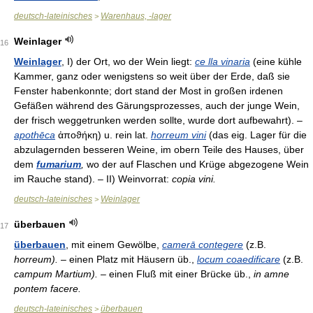
deutsch-lateinisches
Warenhaus, -lager
>
Weinlager
16
Weinlager
, I) der Ort, wo der Wein liegt:
ce lla vinaria
(eine kühle
Kammer, ganz oder wenigstens so weit über der Erde, daß sie
Fenster habenkonnte; dort stand der Most in großen irdenen
Gefäßen während des Gärungsprozesses, auch der junge Wein,
der frisch weggetrunken werden sollte, wurde dort aufbewahrt). –
apothēca
ἀποϑήκη) u. rein lat.
horreum vini
(das eig. Lager für die
abzulagernden besseren Weine, im obern Teile des Hauses, über
dem
fumarium
,
wo der auf Flaschen und Krüge abgezogene Wein
im Rauche stand). – II) Weinvorrat:
copia vini.
deutsch-lateinisches
Weinlager
>
überbauen
17
überbauen
, mit einem Gewölbe,
camerā contegere
(z.B.
horreum).
– einen Platz mit Häusern üb.,
locum coaedificare
(z.B.
campum Martium).
– einen Fluß mit einer Brücke üb.,
in amne
pontem facere.
deutsch-lateinisches
überbauen
>