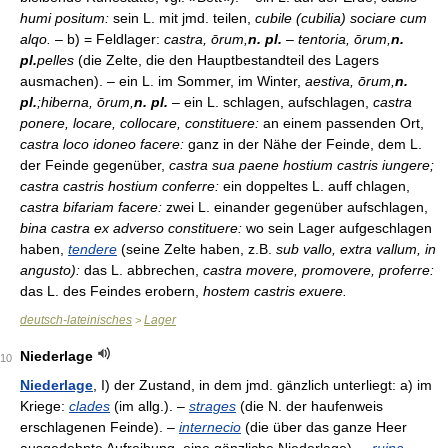
humi positum:
sein L. mit jmd. teilen,
cubile (cubilia) sociare cum
alqo.
– b) = Feldlager:
castra, ōrum,
n. pl.
–
tentoria, ōrum,
n.
pl.
pelles
(die Zelte, die den Hauptbestandteil des Lagers
ausmachen). – ein L. im Sommer, im Winter,
aestiva, ōrum,
n.
pl.
;hiberna, ōrum,
n. pl.
– ein L. schlagen, aufschlagen,
castra
ponere, locare, collocare, constituere:
an einem passenden Ort,
castra loco idoneo facere:
ganz in der Nähe der Feinde, dem L.
der Feinde gegenüber,
castra sua paene hostium castris iungere;
castra castris hostium conferre:
ein doppeltes L. auff chlagen,
castra bifariam facere:
zwei L. einander gegenüber aufschlagen,
bina castra ex adverso constituere:
wo sein Lager aufgeschlagen
haben,
tendere
(seine Zelte haben, z.B.
sub vallo, extra vallum, in
angusto):
das L. abbrechen,
castra movere, promovere, proferre:
das L. des Feindes erobern,
hostem castris exuere.
deutsch-lateinisches
Lager
>
Niederlage
10
Niederlage
, I) der Zustand, in dem jmd. gänzlich unterliegt: a) im
Kriege:
clades
(im allg.). –
strages
(die N. der haufenweis
erschlagenen Feinde). –
internecio
(die über das ganze Heer