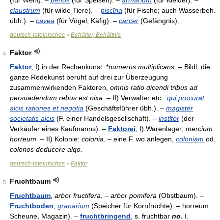
(für Wein). –
penus
(für Speisen). –
armarium
(für Kleider). –
claustrum
(für wilde Tiere). –
piscīna
(für Fische; auch Wasserbeh.
übh.). –
cavea
(für Vögel, Käfig). –
carcer
(Gefängnis).
deutsch-lateinisches
Behälter, Behältnis
>
Faktor
4
Faktor
, I) in der Rechenkunst: *
numerus multiplicans.
– Bildl. die
ganze Redekunst beruht auf drei zur Überzeugung
zusammenwirkenden Faktoren,
omnis ratio dicendi tribus ad
persuadendum rebus est nixa.
– II) Verwalter etc.:
qui procurat
alcis rationes et negotia
(Geschäftsführer übh.). –
magister
societatis alcis
(F. einer Handelsgesellschaft). –
instĭtor
(der
Verkäufer eines Kaufmanns). –
Faktorei
, I) Warenlager;
mercium
horreum.
– II) Kolonie:
colonia.
– eine F. wo anlegen,
coloniam
od.
colonos deducere alqo.
deutsch-lateinisches
Faktor
>
Fruchtbaum
5
Fruchtbaum
,
arbor fructifera. – arbor pomifera
(Obstbaum). –
Fruchtboden
,
granarium
(Speicher für Kornfrüchte). – horreum
Scheune, Magazin). –
fruchtbringend
, s. fruchtbar
no.
I.