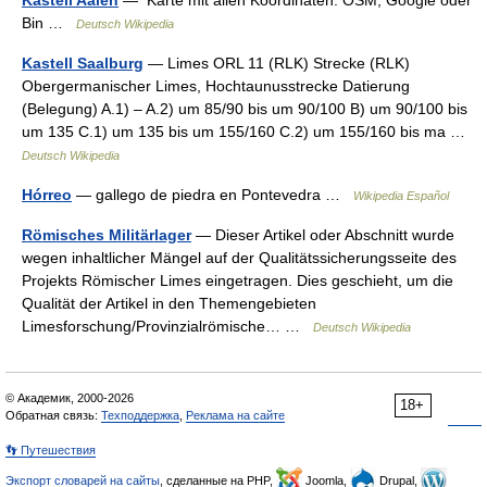
Kastell Aalen
— Karte mit allen Koordinaten: OSM, Google oder
Bin …
Deutsch Wikipedia
Kastell Saalburg
— Limes ORL 11 (RLK) Strecke (RLK)
Obergermanischer Limes, Hochtaunusstrecke Datierung
(Belegung) A.1) – A.2) um 85/90 bis um 90/100 B) um 90/100 bis
um 135 C.1) um 135 bis um 155/160 C.2) um 155/160 bis ma …
Deutsch Wikipedia
Hórreo
— gallego de piedra en Pontevedra …
Wikipedia Español
Römisches Militärlager
— Dieser Artikel oder Abschnitt wurde
wegen inhaltlicher Mängel auf der Qualitätssicherungsseite des
Projekts Römischer Limes eingetragen. Dies geschieht, um die
Qualität der Artikel in den Themengebieten
Limesforschung/Provinzialrömische… …
Deutsch Wikipedia
© Академик, 2000-2026
18+
Обратная связь:
Техподдержка
,
Реклама на сайте
👣 Путешествия
Экспорт словарей на сайты
, сделанные на PHP,
Joomla,
Drupal,