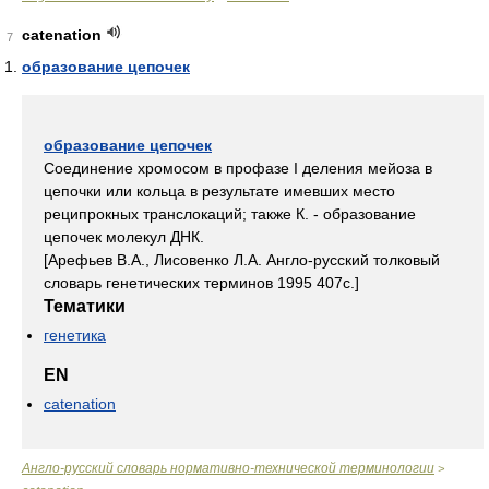
catenation
7
образование цепочек
образование цепочек
Соединение хромосом в профазе I деления мейоза в
цепочки или кольца в результате имевших место
реципрокных транслокаций; также К. - образование
цепочек молекул ДНК.
[Арефьев В.А., Лисовенко Л.А. Англо-русский толковый
словарь генетических терминов 1995 407с.]
Тематики
генетика
EN
catenation
Англо-русский словарь нормативно-технической терминологии
>