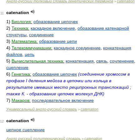
Англо-русский толковый словарь генетических терминов
catenation
>
catenation
11
1)
Биология:
образование цепочек
2)
Техника:
каскадное включение
,
образование катенарной
структуры
,
соединение
3)
Математика:
образование цепи
4)
Телекоммуникации:
каскадное соединение
,
конкатенация
файлов
,
цепь
5)
Вычислительная техника:
конкатенация
,
связь
,
сочленение
,
сцепление
6)
Генетика:
образование цепочек
(соединение хромосом в
профазе I деления мейоза в цепочки или кольца в
результате имевших место реципрокных транслокаций ;
также К. - образование цепочек молекул ДНК)
7)
Макаров:
последовательное включение
Универсальный англо-русский словарь
catenation
>
catenation
12
цепное сцепление
Англо русский политехнический словарь
catenation
>