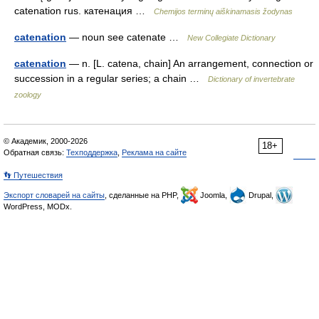
catenation rus. катенация …
Chemijos terminų aiškinamasis žodynas
catenation
— noun see catenate …
New Collegiate Dictionary
catenation
— n. [L. catena, chain] An arrangement, connection or
succession in a regular series; a chain …
Dictionary of invertebrate
zoology
© Академик, 2000-2026
18+
Обратная связь:
Техподдержка
,
Реклама на сайте
👣 Путешествия
Экспорт словарей на сайты
, сделанные на PHP,
Joomla,
Drupal,
WordPress, MODx.