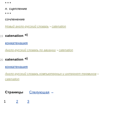
* * *
n.
сцепление
* * *
сочленение
Новый англо-русский словарь
catenation
>
catenation
19
конкатенация
Англо-русский словарь по авиации
catenation
>
catenation
20
конкатенация
Англо-русский словарь компьютерных и интернет терминов
>
catenation
Страницы
Следующая
→
1
2
3