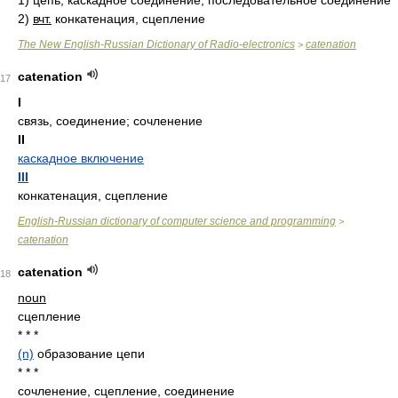
1)
цепь; каскадное соединение, последовательное соединение
2)
вчт.
конкатенация, сцепление
The New English-Russian Dictionary of Radio-electronics
catenation
>
catenation
17
I
связь, соединение; сочленение
II
каскадное включение
III
конкатенация, сцепление
English-Russian dictionary of computer science and programming
>
catenation
catenation
18
noun
сцепление
* * *
(n)
образование цепи
* * *
сочленение, сцепление, соединение