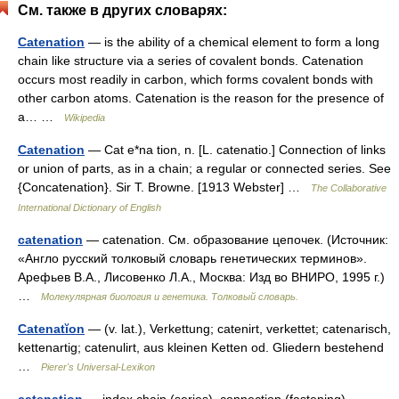
См. также в других словарях:
Catenation
— is the ability of a chemical element to form a long
chain like structure via a series of covalent bonds. Catenation
occurs most readily in carbon, which forms covalent bonds with
other carbon atoms. Catenation is the reason for the presence of
a… …
Wikipedia
Catenation
— Cat e*na tion, n. [L. catenatio.] Connection of links
or union of parts, as in a chain; a regular or connected series. See
{Concatenation}. Sir T. Browne. [1913 Webster] …
The Collaborative
International Dictionary of English
catenation
— catenation. См. образование цепочек. (Источник:
«Англо русский толковый словарь генетических терминов».
Арефьев В.А., Лисовенко Л.А., Москва: Изд во ВНИРО, 1995 г.)
…
Молекулярная биология и генетика. Толковый словарь.
Catenatĭon
— (v. lat.), Verkettung; catenirt, verkettet; catenarisch,
kettenartig; catenulirt, aus kleinen Ketten od. Gliedern bestehend
…
Pierer's Universal-Lexikon