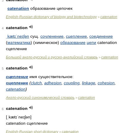
3
catenation
образование цепочек
English-Russian dictionary of biology and biotechnology
catenation
>
catenation
4
ˌkætɪˈneɪʃən
сущ.
сочленение
,
сцепление
,
соединение
(
математика
) (химическое)
образование
цепи
catenation
сцепление
Большой англо-русский и русско-английский словарь
catenation
>
catenation
5
сцепление
имя существительное:
сцепление
(
clutch
,
adhesion
,
coupling
,
linkage
,
cohesion
,
catenation
)
Англо-русский синонимический словарь
catenation
>
catenation
6
[ˌkætɪˈneɪʃən]
catenation сцепление
English-Russian short dictionary
catenation
>