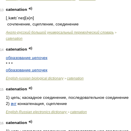
catenation
13
[ˏkætɪ`neɪʃ(ə)n]
сочленение, сцепление, соединение
Англо-русский большой универсальный переводческий словарь
>
catenation
catenation
14
образование цепочек
* * *
образование цепочек
English-russian biological dictionary
catenation
>
catenation
15
1)
цепь; каскадное соединение, последовательное соединение
2)
вчт
конкатенация, сцепление
English-Russian electronics dictionary
catenation
>
catenation
16