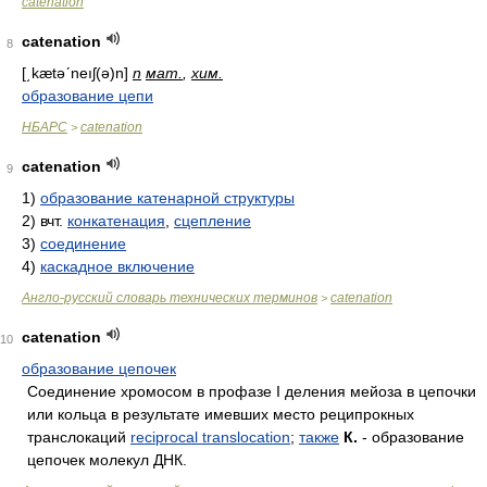
catenation
catenation
8
[͵kætəʹneıʃ(ə)n]
n
мат.
,
хим.
образование цепи
НБАРС
catenation
>
catenation
9
1)
образование катенарной структуры
2)
вчт.
конкатенация
,
сцепление
3)
соединение
4)
каскадное включение
Англо-русский словарь технических терминов
catenation
>
catenation
10
образование цепочек
Соединение хромосом в профазе I деления мейоза в цепочки
или кольца в результате имевших место реципрокных
транслокаций
reciprocal translocation
;
также
К.
- образование
цепочек молекул ДНК.