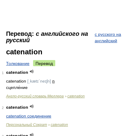
Перевод:
с английского на
с русского на
русский
английский
catenation
Толкование
Перевод
catenation
1
catenation
[ˏkætɪˊneɪʃn]
n
сцепле́ние
Англо-русский словарь Мюллера
catenation
>
catenation
2
catenation соединение
Персональный Сократ
catenation
>
catenation