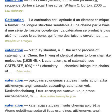
catenation
— index chain (series), connection (fastening),
sequence Burton s Legal Thesaurus. William C. Burton. 2006 …
Law dictionary
Caténation
— La caténation est l aptitude d un élément chimique
à former une longue structure semblable à une chaîne par le biais
d une série de liaisons covalentes. La caténation se produit le plus
aisément avec le carbone, qui forme des liaisons covalentes… …
Wikipédia en Français
catenation
— /kat n ay sheuhn/, n. 1. the act or process of
catenating. 2. Chem. the linking of identical atoms to form chainlike
molecules. [1635 45; < L catenation , s. of catenatio; see
CATENATE, ION] * * * ▪ chemistry chemical linkage into chains
of …
Universalium
catenation
— pakopinis sujungimas statusas T sritis automatika
atitikmenys: angl. cascade; cascading; catenation vok.
Kaskadeschaltung, f rus. каскадное включение, n pranc.
enchaînement, m …
Automatikos terminų žodynas
catenation
— katenacija statusas T sritis chemija apibrėžtis
Atomų gebėjimas sudaryti ilgas grandines. atitikmenys: angl.