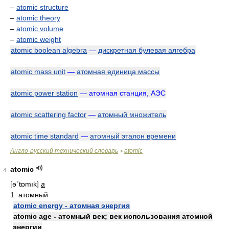
–
atomic structure
–
atomic theory
–
atomic volume
–
atomic weight
atomic boolean algebra
—
дискретная булевая алгебра
atomic mass unit
—
атомная единица массы
atomic power station
— атомная станция, АЭС
atomic scattering factor
—
атомный множитель
atomic time standard
—
атомный эталон времени
Англо-русский технический словарь
atomic
>
atomic
4
[əʹtɒmık]
a
1. атомный
atomic energy - атомная энергия
atomic age - атомный век; век использования атомной
энергии