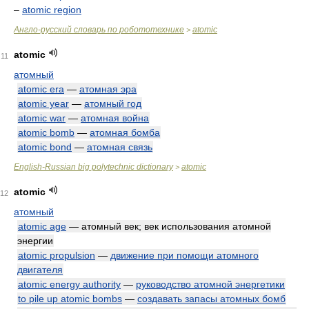
–
atomic region
Англо-русский словарь по робототехнике
atomic
>
atomic
11
атомный
atomic era
—
атомная эра
atomic year
—
атомный год
atomic war
—
атомная война
atomic bomb
—
атомная бомба
atomic bond
—
атомная связь
English-Russian big polytechnic dictionary
atomic
>
atomic
12
атомный
atomic age
— атомный век; век использования атомной
энергии
atomic propulsion
—
движение при помощи атомного
двигателя
atomic energy authority
—
руководство атомной энергетики
to pile up atomic bombs
—
создавать запасы атомных бомб