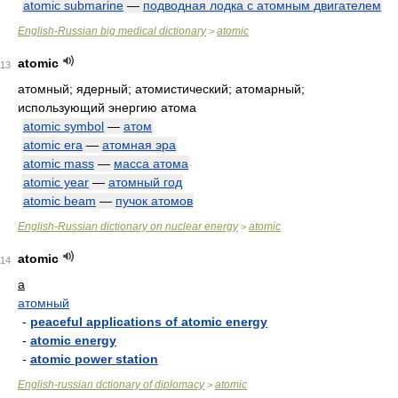
atomic submarine
—
подводная лодка с атомным двигателем
English-Russian big medical dictionary
atomic
>
atomic
13
атомный; ядерный; атомистический; атомарный;
использующий энергию атома
atomic symbol
—
атом
atomic era
—
атомная эра
atomic mass
—
масса атома
atomic year
—
атомный год
atomic beam
—
пучок атомов
English-Russian dictionary on nuclear energy
atomic
>
atomic
14
a
атомный
-
peaceful applications of atomic energy
-
atomic energy
-
atomic power station
English-russian dctionary of diplomacy
atomic
>