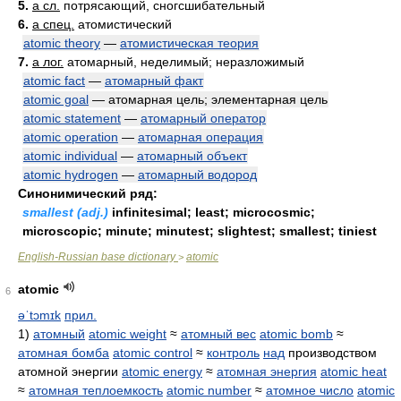
5.
a сл.
потрясающий, сногсшибательный
6.
a спец.
атомистический
atomic theory
—
атомистическая теория
7.
a лог.
атомарный, неделимый; неразложимый
atomic fact
—
атомарный факт
atomic goal
— атомарная цель; элементарная цель
atomic statement
—
атомарный оператор
atomic operation
—
атомарная операция
atomic individual
—
атомарный объект
atomic hydrogen
—
атомарный водород
Синонимический ряд:
smallest (adj.)
infinitesimal; least; microcosmic;
microscopic; minute; minutest; slightest; smallest; tiniest
English-Russian base dictionary
atomic
>
atomic
6
əˈtɔmɪk
прил.
1)
атомный
atomic weight
≈
атомный вес
atomic bomb
≈
атомная бомба
atomic control
≈
контроль
над
производством
атомной энергии
atomic energy
≈
атомная энергия
atomic heat
≈
атомная теплоемкость
atomic number
≈
атомное число
atomic