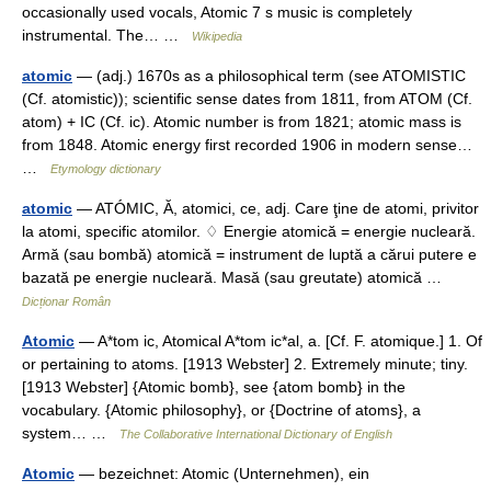
occasionally used vocals, Atomic 7 s music is completely
instrumental. The… …
Wikipedia
atomic
— (adj.) 1670s as a philosophical term (see ATOMISTIC
(Cf. atomistic)); scientific sense dates from 1811, from ATOM (Cf.
atom) + IC (Cf. ic). Atomic number is from 1821; atomic mass is
from 1848. Atomic energy first recorded 1906 in modern sense…
…
Etymology dictionary
atomic
— ATÓMIC, Ă, atomici, ce, adj. Care ţine de atomi, privitor
la atomi, specific atomilor. ♢ Energie atomică = energie nucleară.
Armă (sau bombă) atomică = instrument de luptă a cărui putere e
bazată pe energie nucleară. Masă (sau greutate) atomică …
Dicționar Român
Atomic
— A*tom ic, Atomical A*tom ic*al, a. [Cf. F. atomique.] 1. Of
or pertaining to atoms. [1913 Webster] 2. Extremely minute; tiny.
[1913 Webster] {Atomic bomb}, see {atom bomb} in the
vocabulary. {Atomic philosophy}, or {Doctrine of atoms}, a
system… …
The Collaborative International Dictionary of English
Atomic
— bezeichnet: Atomic (Unternehmen), ein