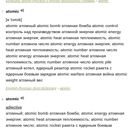
Большой англо-русский и русско-английский словарь
atomic
>
atomic
7
[əˈtɔmɪk]
atomic атомный atomic bomb атомная бомба atomic control
контроль над производством атомной энергии atomic energy
атомная энергия; atomic heat атомная теплоемкость; atomic
number атомное число atomic energy атомная энергия; atomic
heat атомная теплоемкость; atomic number атомное число
atomic energy атомная энергия; atomic heat атомная
теплоемкость; atomic number атомное число atomic pile
атомный котел, ядерный реактор atomic rocket ракета с
ядерным боевым зарядом atomic warfare атомная война atomic
weight атомный вес
English-Russian short dictionary
atomic
>
atomic
8
adjective
атомный; atomic bomb атомная бомба; atomic energy атомная
энергия; atomic heat атомная теплоемкость; atomic number
атомное число; atomic rocket ракета с ядерным боевым