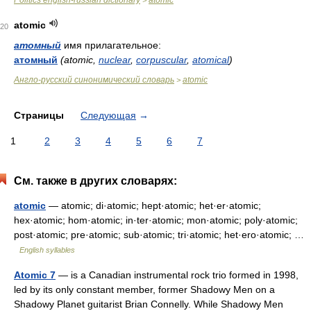
Politics english-russian dictionary
atomic
>
atomic
20
атомный
имя прилагательное:
атомный
(atomic,
nuclear
,
corpuscular
,
atomical
)
Англо-русский синонимический словарь
atomic
>
Страницы
Следующая
→
1
2
3
4
5
6
7
См. также в других словарях:
atomic
— atomic; di·atomic; hept·atomic; het·er·atomic;
hex·atomic; hom·atomic; in·ter·atomic; mon·atomic; poly·atomic;
post·atomic; pre·atomic; sub·atomic; tri·atomic; het·ero·atomic; …
English syllables
Atomic 7
— is a Canadian instrumental rock trio formed in 1998,
led by its only constant member, former Shadowy Men on a
Shadowy Planet guitarist Brian Connelly. While Shadowy Men