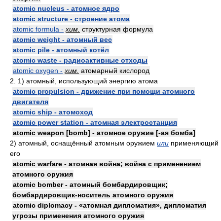
atomic nucleus - атомное ядро
atomic structure - строение атома
atomic formula -
хим.
структурная формула
atomic weight - атомный вес
atomic pile - атомный котёл
atomic waste - радиоактивные отходы
atomic oxygen -
хим.
атомарный кислород
2. 1) атомный, использующий энергию атома
atomic propulsion - движение при помощи атомного
двигателя
atomic ship - атомоход
atomic power station - атомная электростанция
atomic weapon [bomb] - атомное оружие [-ая бомба]
2) атомный, оснащённый атомным оружием
или
применяющий
его
atomic warfare - атомная война; война с применением
атомного оружия
atomic bomber - атомный бомбардировщик;
бомбардировщик-носитель атомного оружия
atomic diplomacy - «атомная дипломатия», дипломатия
угрозы применения атомного оружия