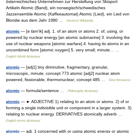
österreichisches Unternehmen zur Herstellung von Skisport
Artikeln Atomic (Band), ein norwegisch/schwedisches
Jazzensemble Atomic (Kaffeeautomat) Atomic (Lied), ein Lied von
Blondie aus dem Jahr 1980 …
Deutsch Wikipedia
atomic
— [ə täm′ik] adj. 1. of an atom or atoms 2. of, using, or
powered by nuclear energy [an atomic submarine] 3. involving the
use of nuclear weapons [atomic warfare] 4. having its atoms in an
uncombined form [atomic oxygen] 5. very small; minute… …
English World dictionary
atomic
— [adj1] tiny diminutive, fragmentary, granular,
microscopic, minute; concept 773 atomic [adj2] nuclear atom
powered, fissionable, thermonuclear; concept 485 …
New thesaurus
atomic
— formula/sentence …
Philosophy dictionary
atomic
— ► ADJECTIVE 1) relating to an atom or atoms. 2) of or
forming a single indivisible unit or component in a larger system. 3)
relating to nuclear energy. DERIVATIVES atomically adverb …
English terms dictionary
atomic
— adj. 1 concerned with or using atomic energy or atomic