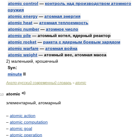
atomic control
—
контроль над производством атомного
оружия
atomic energy
—
атомная энергия
atomic heat
—
атомная теплоемкость
atomic number
—
атомное число
atomic pile
— атомный котел, ядерный реактор
atomic rocket
—
ракета с ядерным боевым зарядом
atomic warfare
—
атомная война
atomic weight
— атомный вес, атомная масса
2)
маленький, крошечный
Syn:
minute
II
Англо-русский современный словарь
atomic
>
atomic
10
элементарный, атомарный
–
atomic action
–
atomic computation
–
atomic goal
–
atomic operation