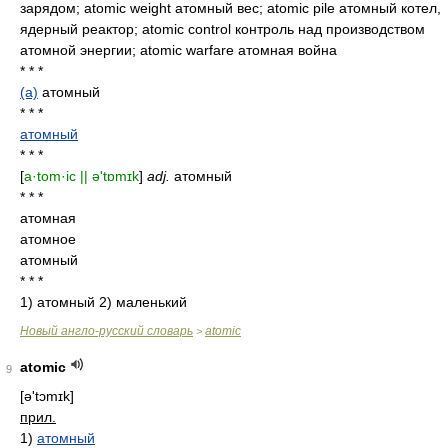
зарядом; atomic weight атомный вес; atomic pile атомный котел,
ядерный реактор; atomic control контроль над производством
атомной энергии; atomic warfare атомная война
* * *
(a)
атомный
* * *
атомный
* * *
[
a·tom·ic || ə'tɒmɪk
]
adj.
атомный
* * *
атомная
атомное
атомный
* * *
1) атомный 2) маленький
Новый англо-русский словарь
atomic
>
atomic
9
[ə'tɔmɪk]
прил.
1)
атомный