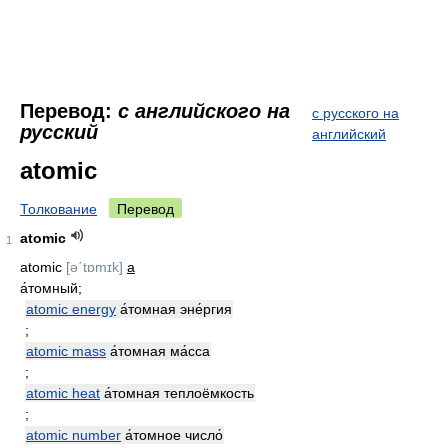
Перевод:
с английского на
с русского на
русский
английский
atomic
Толкование
Перевод
atomic
1
atomic
[əˊtɒmɪk]
a
а́томный;
atomic energy
а́томная эне́ргия
;
atomic mass
а́томная ма́сса
;
atomic heat
а́томная теплоёмкость
;
atomic number
а́томное число́