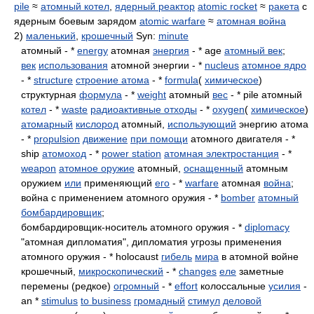
pile
≈
атомный котел
,
ядерный реактор
atomic rocket
≈
ракета
с
ядерным боевым зарядом
atomic warfare
≈
атомная война
2)
маленький
,
крошечный
Syn:
minute
атомный - *
energy
атомная
энергия
- * age
атомный век
;
век
использования
атомной энергии - *
nucleus
атомное ядро
- *
structure
строение атома
- *
formula
(
химическое
)
структурная
формула
- *
weight
атомный
вес
- * pile атомный
котел
- *
waste
радиоактивные отходы
- *
oxygen
(
химическое
)
атомарный
кислород
атомный,
использующий
энергию атома
- *
propulsion
движение
при помощи
атомного двигателя - *
ship
атомоход
- *
power station
атомная электростанция
- *
weapon
атомное оружие
атомный,
оснащенный
атомным
оружием
или
применяющий
его
- *
warfare
атомная
война
;
война с применением атомного оружия - *
bomber
атомный
бомбардировщик
;
бомбардировщик-носитель атомного оружия - *
diplomacy
"атомная дипломатия", дипломатия угрозы применения
атомного оружия - * holocaust
гибель
мира
в атомной войне
крошечный,
микроскопический
- *
changes
еле
заметные
перемены (редкое)
огромный
- *
effort
колоссальные
усилия
-
an *
stimulus
to business
громадный
стимул
деловой