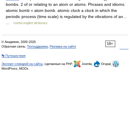
bombs. 2 of or relating to an atom or atoms. Phrases and idioms:
atomic bomb = atom bomb. atomic clock a clock in which the
periodic process (time scale) is regulated by the vibrations of an…
…
Useful english dictionary
© Академик, 2000-2026
18+
Обратная связь:
Техподдержка
,
Реклама на сайте
👣 Путешествия
Экспорт словарей на сайты
, сделанные на PHP,
Joomla,
Drupal,
WordPress, MODx.