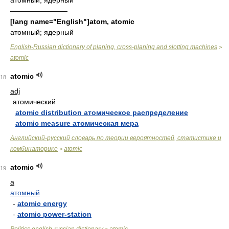
атомный; ядерный
————————
[lang name="English"]atom, atomic
атомный; ядерный
English-Russian dictionary of planing, cross-planing and slotting machines
>
atomic
atomic
18
adj
атомический
atomic distribution атомическое распределение
atomic measure атомическая мера
Английский-русский словарь по теории вероятностей, статистике и
комбинаторике
atomic
>
atomic
19
a
атомный
-
atomic energy
-
atomic power-station