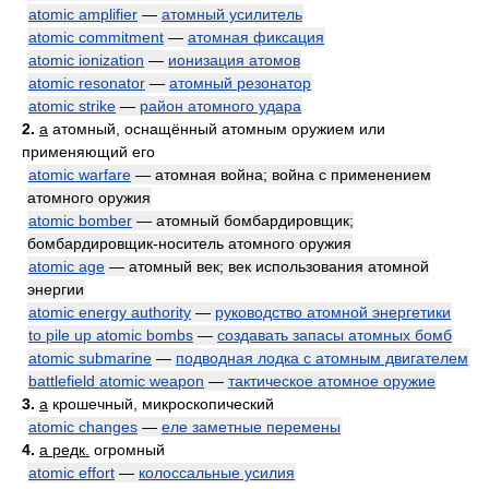
atomic amplifier
—
атомный усилитель
atomic commitment
—
атомная фиксация
atomic ionization
—
ионизация атомов
atomic resonator
—
атомный резонатор
atomic strike
—
район атомного удара
2.
a
атомный, оснащённый атомным оружием или
применяющий его
atomic warfare
— атомная война; война с применением
атомного оружия
atomic bomber
— атомный бомбардировщик;
бомбардировщик-носитель атомного оружия
atomic age
— атомный век; век использования атомной
энергии
atomic energy authority
—
руководство атомной энергетики
to pile up atomic bombs
—
создавать запасы атомных бомб
atomic submarine
—
подводная лодка с атомным двигателем
battlefield atomic weapon
—
тактическое атомное оружие
3.
a
крошечный, микроскопический
atomic changes
—
еле заметные перемены
4.
a редк.
огромный
atomic effort
—
колоссальные усилия