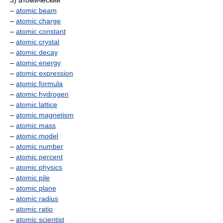
3) атомический
–
atomic beam
–
atomic charge
–
atomic constant
–
atomic crystal
–
atomic decay
–
atomic energy
–
atomic expression
–
atomic formula
–
atomic hydrogen
–
atomic lattice
–
atomic magnetism
–
atomic mass
–
atomic model
–
atomic number
–
atomic percent
–
atomic physics
–
atomic pile
–
atomic plane
–
atomic radius
–
atomic ratio
–
atomic scientist