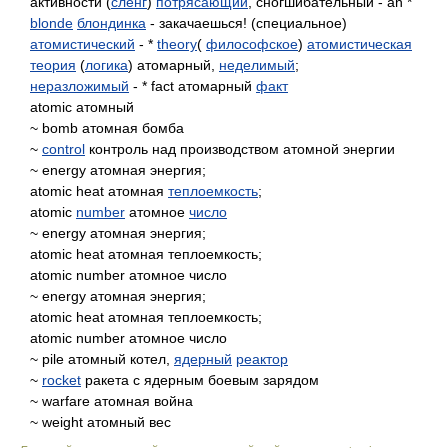
активности (
сленг
)
потрясающий
, сногшибательный - an *
blonde
блондинка
- закачаешься! (специальное)
атомистический
- *
theory
(
философское
)
атомистическая
теория
(
логика
) атомарный,
неделимый
;
неразложимый
- * fact атомарный
факт
atomic атомный
~ bomb атомная бомба
~
control
контроль над производством атомной энергии
~ energy атомная энергия;
atomic heat атомная
теплоемкость
;
atomic
number
атомное
число
~ energy атомная энергия;
atomic heat атомная теплоемкость;
atomic number атомное число
~ energy атомная энергия;
atomic heat атомная теплоемкость;
atomic number атомное число
~ pile атомный котел,
ядерный
реактор
~
rocket
ракета с ядерным боевым зарядом
~ warfare атомная война
~ weight атомный вес