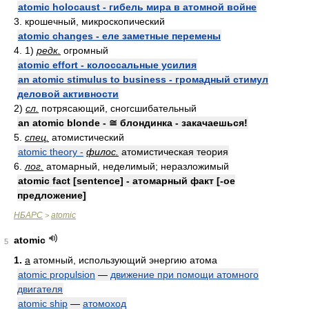
atomic holocaust - гибель мира в атомной войне
3. крошечный, микроскопический
atomic changes - еле заметные перемены
4. 1)
редк.
огромный
atomic effort - колоссальные усилия
an atomic stimulus to business - громадный стимул
деловой активности
2)
сл.
потрясающий, сногсшибательный
an atomic blonde - ≅ блондинка - закачаешься!
5.
спец.
атомистический
atomic theory -
филос.
атомистическая теория
6.
лог.
атомарный, неделимый; неразложимый
atomic fact [sentence] - атомарный факт [-ое
предложение]
НБАРС
atomic
>
atomic
5
1.
a
атомный, использующий энергию атома
atomic propulsion
—
движение при помощи атомного
двигателя
atomic ship
—
атомоход