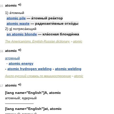
atomic
15
1)
а́томный
atomic pile
— а́томный реа́ктор
atomic waste
— радиоакти́вные отхо́ды
2)
sl
потряса́ющий
an atomic blonde
— кла́ссная блонди́нка
The Americanisms. English-Russian dictionary.
atomic
>
atomic
16
атомный
-
atomic energy
-
atomic hydrogen welding
-
atomic welding
Англо-русский словарь по машиностроению
atomic
>
atomic
17
[lang name="English"]A, atomic
атомный; ядерный
————————
[lang name="English"]at, atomic