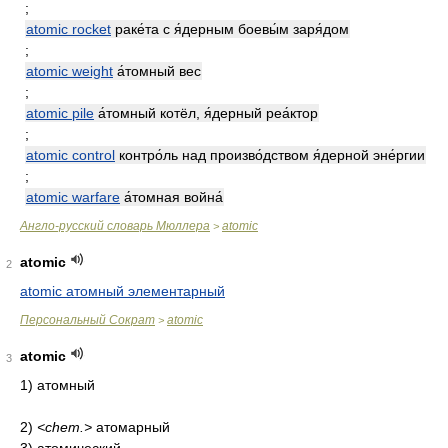
;
atomic rocket
раке́та с я́дерным боевы́м заря́дом
;
atomic weight
а́томный вес
;
atomic pile
а́томный котёл, я́дерный реа́ктор
;
atomic control
контро́ль над произво́дством я́дерной эне́ргии
;
atomic warfare
а́томная война́
Англо-русский словарь Мюллера
atomic
>
atomic
2
atomic атомный элементарный
Персональный Сократ
atomic
>
atomic
3
1) атомный
2)
<chem.>
атомарный