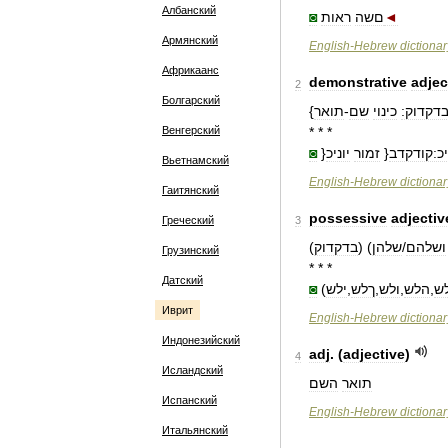
Албанский
◙
ראות
םשה
◄
Армянский
English
-
Hebrew
dictionar
Африкаанс
demonstrative
adjec
2
Болгарский
}
תואר
-
שם
כינוי
בדקדוק
Венгерский
* * *
◙
}
יוניכ
זמור
{
יכ:קודקדב
Вьетнамский
English
-
Hebrew
dictionar
Гаитянский
possessive
adjectiv
Греческий
3
(
בדקדוק
)
)
שלהן
/
ושלהם
Грузинский
* * *
Датский
◙
(
ילש
,
ךלש
,
ולש
,
הלש
,
לש
Иврит
English
-
Hebrew
dictionar
Индонезийский
adj
. (
adjective
)
4
Исландский
תואר
השם
Испанский
English
-
Hebrew
dictionar
Итальянский