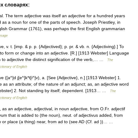
их
словарях:
al
.
The
term
adjective
was
itself
an
adjective
for
a
hundred
years
d
as
a
noun
for
one
of
the
parts
of
speech
.
Joseph
Priestley
,
in
lish
Grammar
(
1761
),
was
perhaps
the
first
English
grammarian
usage
ive
,
v
.
t
. [
imp
. &
p
.
p
. {
Adjectived
};
p
.
pr
. &
vb
.
n
. {
Adjectiving
}.]
To
to
form
or
change
into
an
adjective
. [
R
.] [
1913
Webster
]
Language
n
to
adjective
the
distinct
signification
of
the
verb
,… …
The
ctionary
of
English
ive
([
a
^]
d
j
[
e
^]
k
*
t
[
i
^]
v
),
a
. [
See
{
Adjective
},
n
.] [
1913
Webster
]
1
.
e
as
an
attribute
;
of
the
nature
of
an
adjunct
;
as
,
an
adjective
word
bster
]
2
.
Not
standing
by
itself
;
dependent
. [
1913
… …
The
ctionary
of
English
.,
as
an
adjective
,
adjectival
,
in
noun
adjective
,
from
O
.
Fr
.
adjectif
ivum
that
is
added
to
(
the
noun
),
neut
.
of
adjectivus
added
,
from
w
or
place
(
a
thing
)
near
,
from
ad
to
(
see
AD
(
Cf
.
ad
))… …