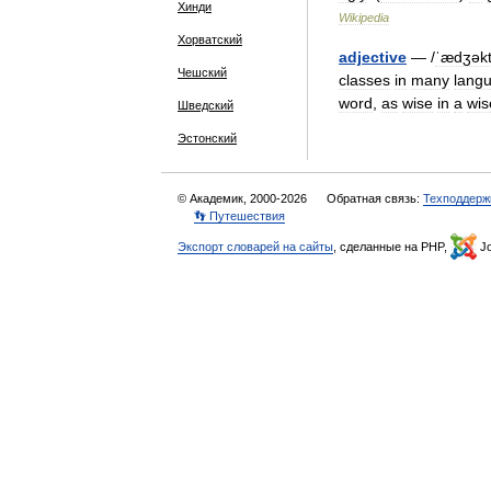
Хинди
Wikipedia
Хорватский
adjective
— /
ˈædʒəkt
Чешский
classes
in
many
lang
word
,
as
wise
in
a
wis
Шведский
Эстонский
© Академик, 2000-2026
Обратная связь:
Техподдерж
👣 Путешествия
Экспорт словарей на сайты
, сделанные на PHP,
Jo