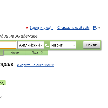
Запомнить сайт
Словарь на свой сайт
RU
едии на Академике
Найти!
Книги
Игры ⚽
 иврит
с иврита на английский
од
v
]