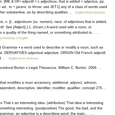
n
. [
ME
&
OFr
adjectif
<
L
adjectivus
,
that
is
added
<
adjectus
,
pp
.
<
ad
,
to
+
jacere
,
to
throw:
see
JET1
]
any
of
a
class
of
words
used
ther
substantive
,
as
by
describing
qualities
…
English
World
dictionary
ive
,
n
. [
L
.
adjectivum
(
sc
.
nomen
),
neut
.
of
adjectivus
that
is
added
,
tif
.
See
{
Adject
}.]
1
. (
Gram
.)
A
word
used
with
a
noun
,
or
s
a
quality
of
the
thing
named
,
or
something
attributed
to
… …
al
Dictionary
of
English
N
Grammar
▪
a
word
used
to
describe
or
modify
a
noun
,
such
as
al
.
DERIVATIVES
adjectival
adjective
.
ORIGIN
Old
French
adjectif
,
d
…
English
terms
dictionary
ocedural
Burton
s
Legal
Thesaurus
.
William
C
.
Burton
.
2006
…
that
modifies
a
noun
accessory
,
additional
,
adjunct
,
adnoun
,
ependent
,
descriptive
,
identifier
,
modifier
,
qualifier
;
concept
275
…
es
That
s
an
interesting
idea
. (
attributive
)
That
idea
is
interesting
.
something
interesting
. (
postpositive
)
The
good
,
the
bad
,
and
the
grammar
,
an
adjective
is
a
describing
word
;
the
main
… …