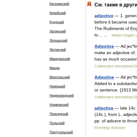
Каталанский
См
.
также
в
друг
Корейский
adjective
—
1
.
gener
before
it
became
use
Курдский
The
Rudiments
of
Eng
Латинский
to
… …
Modern
English
Латышский
Adjective
—
Ad
jec
*
t
Литовский
make
an
adjective
of
;
has
as
much
occasio
Македонский
Collaborative
International
Di
Маори
Adjective
—
Ad
jec
*
t
Монгольский
Added
to
a
substantiv
Немецкий
or
sentence
. [
1913
We
Нидерландский
Collaborative
International
Di
Норвежский
adjective
—
late
14c
Персидский
(
14c
.),
from
L
.
adject
pp
.
of
adicere
to
thro
Польский
Etymology
dictionary
Португальский