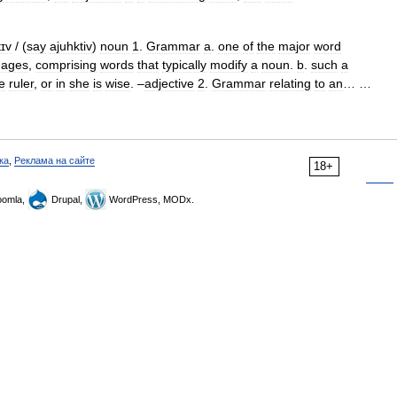
ɪv
/ (
say
ajuhktiv
)
noun
1
.
Grammar
a
.
one
of
the
major
word
uages
,
comprising
words
that
typically
modify
a
noun
.
b
.
such
a
e
ruler
,
or
in
she
is
wise
. –
adjective
2
.
Grammar
relating
to
an
… …
ка
,
Реклама на сайте
18+
omla,
Drupal,
WordPress, MODx.