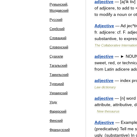
adjective
— [
aj
′
ik
tiv
]
Румынский,
of
adjicere
,
to
add
to
Молдавский
to
modify
a
noun
or
o
Русский
Adjective
—
Ad
jec
*
t
Сербский
fr
.
adjicere:
cf
.
F
.
adjec
Словацкий
substantive
,
to
expres
The
Collaborative
Internation
Словенский
adjective
—
►
NOU
Суахили
sweet
,
red
,
or
technic
Тагальский
from
Latin
adicere
ad
Тамильский
adjective
—
index
pr
Турецкий
Law
dictionary
Украинский
adjective
— [
n
]
word
Урду
attribute
,
attributive
,
d
Фарерский
New
thesaurus
Финский
Adjective
—
Exampl
(
predicative
)
Tell
me
Французский
ugly
. (
substantive
)
In