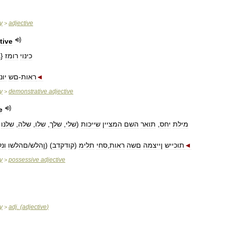
y
adjective
>
tive
:
{
רומז
כינוי
יונ
םש
-
ראות
◄
y
demonstrative
adjective
>
e
שלנו
,
שלה
,
שלו
,
שלך
,
שלי
(
שייכות
המציין
השם
תואר
,
יחס
מילת
ונ
םהלשו
/
ןהלש
)
)
קודקדב
(
תלימ
סחי
,
ראות
םשה
ןייצמה
תוכייש
◄
y
possessive
adjective
>
y
adj
. (
adjective
)
>