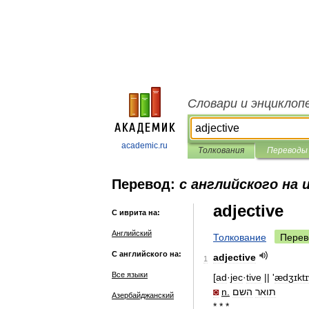
Словари и энциклоп
academic.ru
Толкования
Переводы
Перевод:
с английского на
adjective
С иврита на:
Английский
Толкование
Перев
С английского на:
adjective
1
Все языки
[
ad
·
jec
·
tive
|| '
ædʒɪktɪ
◙
n
.
השם
תואר
Азербайджанский
* * *