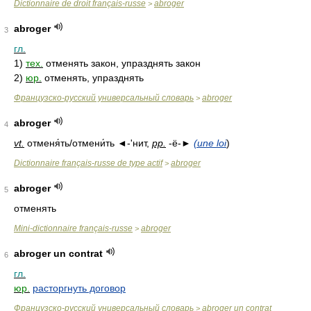
Dictionnaire de droit français-russe
abroger
>
abroger
3
гл.
1)
тех.
отменять закон, упразднять закон
2)
юр.
отменять, упразднять
Французско-русский универсальный словарь
abroger
>
abroger
4
vt.
отменя́ть/отмени́ть ◄-'нит,
pp.
-ë-►
(une loi
)
Dictionnaire français-russe de type actif
abroger
>
abroger
5
отменять
Mini-dictionnaire français-russe
abroger
>
abroger un contrat
6
гл.
юр.
расторгнуть договор
Французско-русский универсальный словарь
abroger un contrat
>