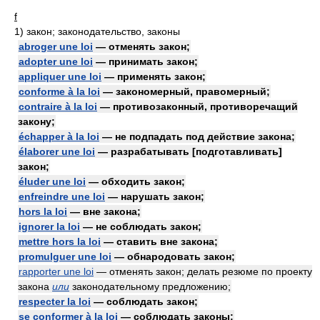
f
1)
закон; законодательство, законы
abroger une loi
— отменять закон;
adopter une loi
— принимать закон;
appliquer une loi
— применять закон;
conforme à la loi
— закономерный, правомерный;
contraire à la loi
— противозаконный, противоречащий
закону;
échapper à la loi
— не подпадать под действие закона;
élaborer une loi
— разрабатывать [подготавливать]
закон;
éluder une loi
— обходить закон;
enfreindre une loi
— нарушать закон;
hors la loi
— вне закона;
ignorer la loi
— не соблюдать закон;
mettre hors la loi
— ставить вне закона;
promulguer une loi
— обнародовать закон;
rapporter une loi
— отменять закон; делать резюме по проекту
закона
или
законодательному предложению;
respecter la loi
— соблюдать закон;
se conformer à la loi
— соблюдать законы;