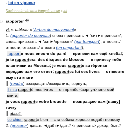
-
loi en vigueur
Dictionnaire de droit français-russe
loi
>
rapporter
14
vt.
v. tableau
«
Verbes de mouvement
»
1.
(apporter de nouveau
) сно́ва приноси́ть ◄-'сит►/принести́*,
сно́ва привози́ть ◄-'зит►/привезти́*
(par transport
); относи́ть/
отнести́, отвози́ть/ отвезти́
(en emportant
);
rapport
e-nous encore du pain! — принеси́ нам ещё хле́ба!;
je te
rapport
erai des disques de Moscou — я привезу́ тебе́
пласти́нки из Москвы́; je vous
rapport
e sa réponse —
передаю́ вам его́ отве́т;
rapport
cz-lui ces livres — отнеси́те
ему́ э́ти кни́ги
║
(rendre
) возвраща́ть/возврати́ть, верну́ть;
il m'a
rapport
é mes livres — он принёс <верну́л> мне мой
кни́ги;
je vous
rapport
e votre brouette — возвраща́ю вам [ва́шу]
та́чку
║
absolt.
:
ce chien
rapport
e bien — э́та соба́ка хорошо́ подаёт поно́ску
2.
(procurer
) дава́ть ◄даёт►/дать* <приноси́ть> дохо́д; быть*