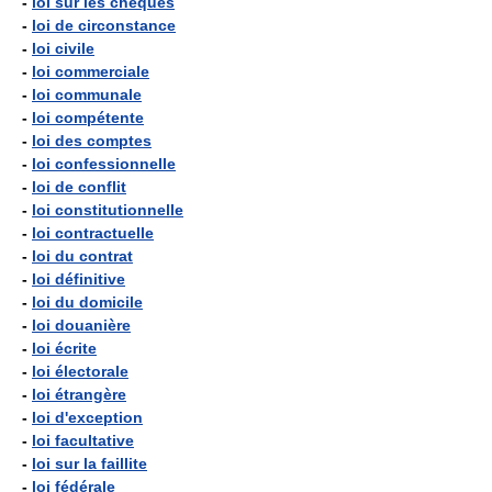
-
loi sur les chèques
-
loi de circonstance
-
loi civile
-
loi commerciale
-
loi communale
-
loi compétente
-
loi des comptes
-
loi confessionnelle
-
loi de conflit
-
loi constitutionnelle
-
loi contractuelle
-
loi du contrat
-
loi définitive
-
loi du domicile
-
loi douanière
-
loi écrite
-
loi électorale
-
loi étrangère
-
loi d'exception
-
loi facultative
-
loi sur la faillite
-
loi fédérale