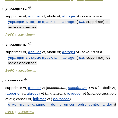
упразднить
7
supprimer vt,
annuler
vt, abolir vt;
abroger
vt
(
закон и т.п.
)
упразднить старые правила
—
abroger
(
или
supprimer) les
règles anciennes
БФРС
упразднить
>
упразднять
8
supprimer vt,
annuler
vt, abolir vt;
abroger
vt
(
закон и т.п.
)
упразднить старые правила
—
abroger
(
или
supprimer) les
règles anciennes
БФРС
упразднять
>
отменить
9
supprimer vt,
annuler
vt
(
спектакль,
заседание
и т.п.
)
, abolir vt;
rapporter
vt,
abroger
vt
(
тк. закон
)
;
révoquer
vt
(
распоряжение и
т.п.
)
; casser vt,
infirmer
vt
(
приговор
)
отменить
приказание
—
donner un
contrordre
,
contremander
vt
БФРС
отменить
>