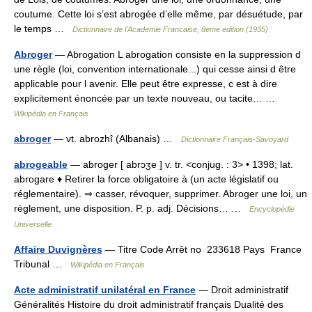
coutume. Cette loi s’est abrogée d’elle même, par désuétude, par
le temps …
Dictionnaire de l'Academie Francaise, 8eme edition (1935)
Abroger
— Abrogation L abrogation consiste en la suppression d
une règle (loi, convention internationale...) qui cesse ainsi d être
applicable pour l avenir. Elle peut être expresse, c est à dire
explicitement énoncée par un texte nouveau, ou tacite… …
Wikipédia en Français
abroger
— vt. abrozhî (Albanais) …
Dictionnaire Français-Savoyard
abrogeable
— abroger [ abrɔʒe ] v. tr. <conjug. : 3> • 1398; lat.
abrogare ♦ Retirer la force obligatoire à (un acte législatif ou
réglementaire). ⇒ casser, révoquer, supprimer. Abroger une loi, un
règlement, une disposition. P. p. adj. Décisions… …
Encyclopédie
Universelle
Affaire Duvignères
— Titre Code Arrêt no 233618 Pays France
Tribunal …
Wikipédia en Français
Acte administratif unilatéral en France
— Droit administratif
Généralités Histoire du droit administratif français Dualité des