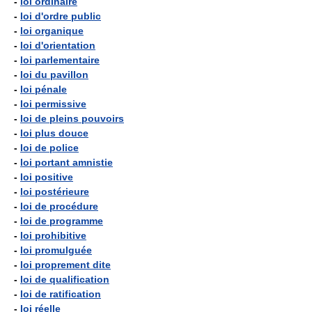
-
loi ordinaire
-
loi d'ordre public
-
loi organique
-
loi d'orientation
-
loi parlementaire
-
loi du pavillon
-
loi pénale
-
loi permissive
-
loi de pleins pouvoirs
-
loi plus douce
-
loi de police
-
loi portant amnistie
-
loi positive
-
loi postérieure
-
loi de procédure
-
loi de programme
-
loi prohibitive
-
loi promulguée
-
loi proprement dite
-
loi de qualification
-
loi de ratification
-
loi réelle