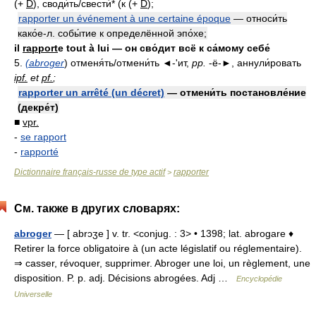
(+
D
), своди́ть/свести́* (к (+
D
);
rapporter un événement à une certaine époque
— относи́ть
како́е-л. собы́тие к определённой эпо́хе;
il
rapport
e tout à lui — он сво́дит всё к са́мому себе́
5.
(abroger
) отменя́ть/отмени́ть ◄-'ит,
pp.
-ё-►, аннули́ровать
ipf.
et
pf.
;
rapporter un arrêté (un décret)
— отмени́ть постановле́ние
(декре́т)
■
vpr.
-
se rapport
-
rapporté
Dictionnaire français-russe de type actif
rapporter
>
См. также в других словарях:
abroger
— [ abrɔʒe ] v. tr. <conjug. : 3> • 1398; lat. abrogare ♦
Retirer la force obligatoire à (un acte législatif ou réglementaire).
⇒ casser, révoquer, supprimer. Abroger une loi, un règlement, une
disposition. P. p. adj. Décisions abrogées. Adj …
Encyclopédie
Universelle