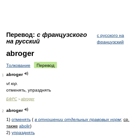
Перевод:
с французского
с русского на
на русский
французский
abroger
Толкование
Перевод
abroger
1
vt юр.
отменять, упразднять
БФРС
abroger
>
abroger
2
1)
отменять
(
в отношении отдельных правовых норм
;
ср.
также
abolir
)
2)
упразднять