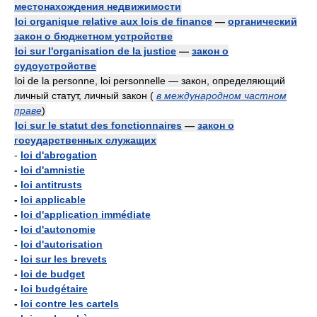
местонахождения недвижимости
loi organique relative aux lois de finance
—
органический
закон о бюджетном устройстве
loi sur l'organisation de la justice
—
закон о
судоустройстве
loi de la personne, loi personnelle — закон, определяющий
личный статут, личный закон
(
в международном частном
праве
)
loi sur le statut des fonctionnaires
—
закон о
государственных служащих
-
loi d'abrogation
-
loi d'amnistie
-
loi antitrusts
-
loi applicable
-
loi d'application immédiate
-
loi d'autonomie
-
loi d'autorisation
-
loi sur les brevets
-
loi de budget
-
loi budgétaire
-
loi contre les cartels