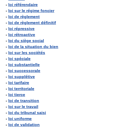
-
loi référendaire
-
loi sur le régime foncier
-
loi de règlement
-
loi de règlement définitif
-
loi répressive
-
loi rétroactive
-
loi du siège social
-
loi de la situation du bien
-
loi sur les sociétés
-
loi spéciale
-
loi substantielle
-
loi successorale
-
loi supplétive
-
loi tarifaire
-
loi territoriale
-
loi tierce
-
loi de transition
-
loi sur le travail
-
loi du tribunal saisi
-
loi uniforme
-
loi de validation