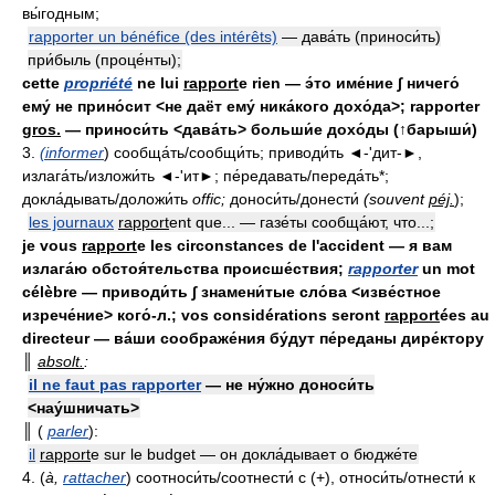
вы́годным;
rapporter un bénéfice (des intérêts)
— дава́ть (приноси́ть)
при́быль (проце́нты);
cette
propriété
ne lui
rapport
e rien — э́то име́ние ∫ ничего́
ему́ не прино́сит <не даёт ему́ ника́кого дохо́да>; rapporter
gros.
— приноси́ть <дава́ть> больши́е дохо́ды (↑барыши́)
3.
(informer
) сообща́ть/сообщи́ть; приводи́ть ◄-'дит-►,
излага́ть/изложи́ть ◄-'ит►; пе́редавать/переда́ть*;
докла́дывать/доложи́ть
offic;
доноси́ть/донести́
(souvent
péj.
);
les journaux
rapport
ent que... — газе́ты сообща́ют, что...;
je vous
rapport
e les circonstances de l'accident — я вам
излага́ю обстоя́тельства происше́ствия;
rapporter
un mot
célèbre — приводи́ть ∫ знамени́тые сло́ва <изве́стное
изрече́ние> кого́-л.; vos considérations seront
rapport
ées au
directeur — ва́ши соображе́ния бу́дут пе́реданы дире́ктору
║
absolt.
:
il ne faut pas rapporter
— не ну́жно доноси́ть
<нау́шничать>
║ (
parler
):
il
rapport
e sur le budget — он докла́дывает о бюдже́те
4. (
à,
rattacher
) соотноси́ть/соотнести́ с (+), относи́ть/отнести́ к