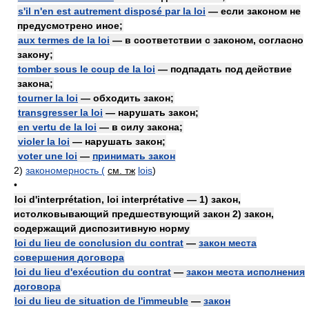
s'il n'en est autrement disposé par la loi
— если законом не
предусмотрено иное;
aux termes de la loi
— в соответствии с законом, согласно
закону;
tomber sous le coup de la loi
— подпадать под действие
закона;
tourner la loi
— обходить закон;
transgresser la loi
— нарушать закон;
en vertu de la loi
— в силу закона;
violer la loi
— нарушать закон;
voter une loi
—
принимать закон
2)
закономерность (
см. тж
lois
)
•
loi d'interprétation, loi interprétative — 1) закон,
истолковывающий предшествующий закон 2) закон,
содержащий диспозитивную норму
loi du lieu de conclusion du contrat
—
закон места
совершения договора
loi du lieu d'exécution du contrat
—
закон места исполнения
договора
loi du lieu de situation de l'immeuble
—
закон