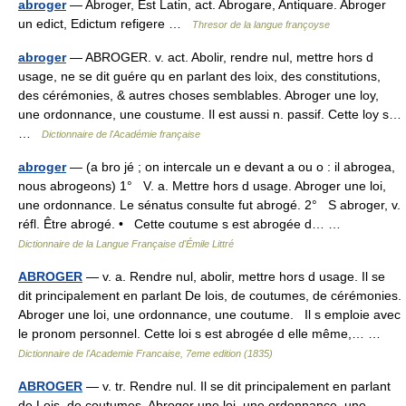
abroger
— Abroger, Est Latin, act. Abrogare, Antiquare. Abroger
un edict, Edictum refigere …
Thresor de la langue françoyse
abroger
— ABROGER. v. act. Abolir, rendre nul, mettre hors d
usage, ne se dit guére qu en parlant des loix, des constitutions,
des cérémonies, & autres choses semblables. Abroger une loy,
une ordonnance, une coustume. Il est aussi n. passif. Cette loy s…
…
Dictionnaire de l'Académie française
abroger
— (a bro jé ; on intercale un e devant a ou o : il abrogea,
nous abrogeons) 1° V. a. Mettre hors d usage. Abroger une loi,
une ordonnance. Le sénatus consulte fut abrogé. 2° S abroger, v.
réfl. Être abrogé. • Cette coutume s est abrogée d… …
Dictionnaire de la Langue Française d'Émile Littré
ABROGER
— v. a. Rendre nul, abolir, mettre hors d usage. Il se
dit principalement en parlant De lois, de coutumes, de cérémonies.
Abroger une loi, une ordonnance, une coutume. Il s emploie avec
le pronom personnel. Cette loi s est abrogée d elle même,… …
Dictionnaire de l'Academie Francaise, 7eme edition (1835)
ABROGER
— v. tr. Rendre nul. Il se dit principalement en parlant
de Lois, de coutumes. Abroger une loi, une ordonnance, une