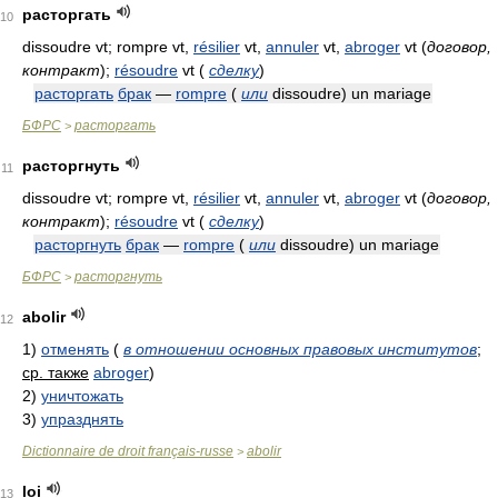
расторгать
10
dissoudre vt; rompre vt,
résilier
vt,
annuler
vt,
abroger
vt
(
договор,
контракт
)
;
résoudre
vt
(
сделку
)
расторгать
брак
—
rompre
(
или
dissoudre) un mariage
БФРС
расторгать
>
расторгнуть
11
dissoudre vt; rompre vt,
résilier
vt,
annuler
vt,
abroger
vt
(
договор,
контракт
)
;
résoudre
vt
(
сделку
)
расторгнуть
брак
—
rompre
(
или
dissoudre) un mariage
БФРС
расторгнуть
>
abolir
12
1)
отменять
(
в отношении основных правовых институтов
;
ср. также
abroger
)
2)
уничтожать
3)
упразднять
Dictionnaire de droit français-russe
abolir
>
loi
13