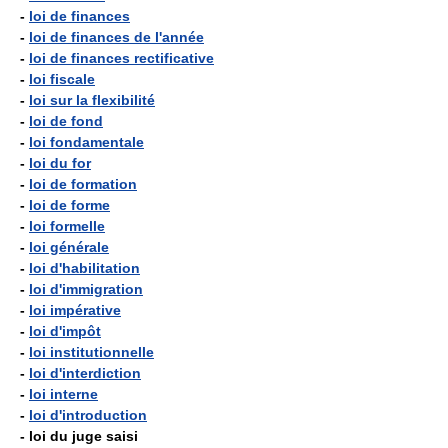
-
loi de finances
-
loi de finances de l'année
-
loi de finances rectificative
-
loi fiscale
-
loi sur la flexibilité
-
loi de fond
-
loi fondamentale
-
loi du for
-
loi de formation
-
loi de forme
-
loi formelle
-
loi générale
-
loi d'habilitation
-
loi d'immigration
-
loi impérative
-
loi d'impôt
-
loi institutionnelle
-
loi d'interdiction
-
loi interne
-
loi d'introduction
- loi du juge saisi