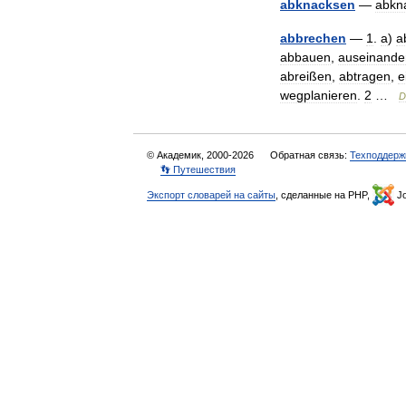
abknacksen
—
abkn
abbrechen
—
1
.
a
)
a
abbauen
,
auseinand
abreißen
,
abtragen
,
e
wegplanieren
.
2
…
D
© Академик, 2000-2026
Обратная связь:
Техподдерж
👣 Путешествия
Экспорт словарей на сайты
, сделанные на PHP,
Jo