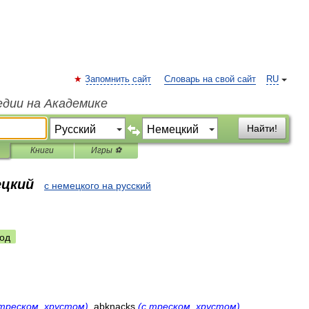
Запомнить сайт
Словарь на свой сайт
RU
едии на Академике
Найти!
Книги
Игры ⚽
ецкий
с немецкого на русский
од
треском
,
хрустом
)
,
abknacks
(
с
треском
,
хрустом
)
,