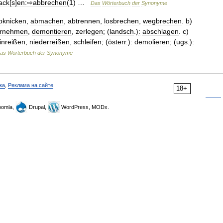
ack
[
s
]
en:⇨abbrechen
(
1
) …
Das
Wörterbuch
der
Synonyme
bknicken
,
abmachen
,
abtrennen
,
losbrechen
,
wegbrechen
.
b
)
ernehmen
,
demontieren
,
zerlegen
; (
landsch
.)
:
abschlagen
.
c
)
inreißen
,
niederreißen
,
schleifen
; (
österr
.)
:
demolieren
; (
ugs
.)
:
as
Wörterbuch
der
Synonyme
ка
,
Реклама на сайте
18+
omla,
Drupal,
WordPress, MODx.