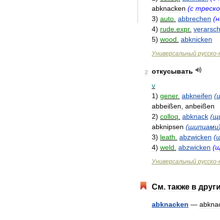
abknacken
(
с
треск
3
)
auto
.
abbrechen
(
н
4
)
rude
.
expr
.
verarsc
5
)
wood
.
abknicken
Универсальный
русско
-
откусывать
2
v
1
)
gener
.
abkneifen
(
abbeißen
,
anbeißen
2
)
colloq
.
abknack
(
щ
abknipsen
(
щипцами
3
)
leath
.
abzwicken
(
4
)
weld
.
abzwicken
(
щ
Универсальный
русско
-
См
.
также
в
друг
abknacken
—
abkna