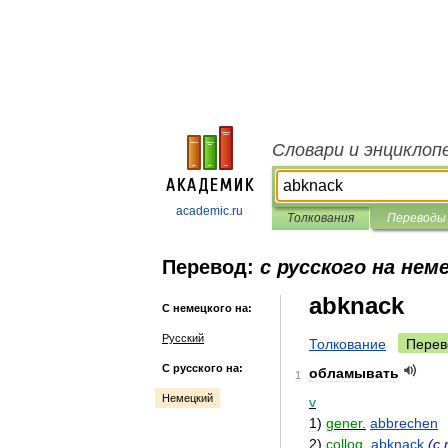
Словари и энциклоп
academic.ru
Толкования
Переводы
Перевод:
с русского на нем
abknack
С немецкого на:
Русский
Толкование
Перев
С русского на:
обламывать
1
Немецкий
v
1
)
gener
.
abbrechen
2
)
colloq
.
abknack
(
с