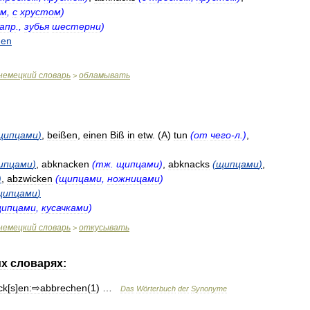
ом
,
с
хрустом
)
апр
.,
зубья
шестерни
)
hen
немецкий
словарь
обламывать
>
щипцами
)
,
beißen
,
einen
Biß
in
etw
. (
A
)
tun
(
от
чего
-
л
.)
,
ипцами
)
,
abknacken
(
тж
.
щипцами
)
,
abknacks
(
щипцами
)
,
)
,
abzwicken
(
щипцами
,
ножницами
)
щипцами
)
ипцами
,
кусачками
)
немецкий
словарь
откусывать
>
их
словарях:
ck
[
s
]
en:⇨abbrechen
(
1
) …
Das
Wörterbuch
der
Synonyme