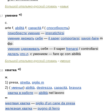
Большой итальяно-русский словарь
навык
>
умение
17
с.
arte f,
abilità
f;
capacità
f
(
способность
)
приобрести умение
—
impratichirsi
умение
держать
себя
—
il saper
comportarsi
;
savoir-faire
m
фр.
умение
сдерживать
себя — il saper
frenarsi
/ controllarsi
делать
что-л
. с умением — fare qc con abilità
Большой итальяно-русский словарь
умение
>
хватка
18
ж.
1)
presa,
stretta
,
piglio m
2)
(
уменье
)
abilità
,
destrezza
,
capacità
,
bravura
хватка в работе
—
abilità
nel lavoro
••
мертвая хватка
—
piglio d'un cane da presa
железная хватка
—
pugno di ferro