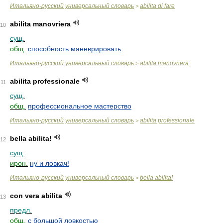
Итальяно-русский универсальный словарь
abilita di fare
>
abilita manovriera
10
сущ.
общ.
способность маневрировать
Итальяно-русский универсальный словарь
abilita manovriera
>
abilita professionale
11
сущ.
общ.
профессиональное мастерство
Итальяно-русский универсальный словарь
abilita professionale
>
bella abilita!
12
сущ.
ирон.
ну и ловкач!
Итальяно-русский универсальный словарь
bella abilita!
>
con vera abilita
13
предл.
общ.
с большой ловкостью