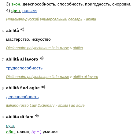
3)
экон.
дееспособность, способность, пригодность, сноровка
4)
фин.
навыки
Итальяно-русский универсальный словарь
abilita
>
abilità
6
мастерство, искусство
Dictionnaire polytechnique italo-russe
abilità
>
abilità al lavoro
7
трудоспособность
Dictionnaire polytechnique italo-russe
abilità al lavoro
>
abilità f ad agire
8
дееспособность
Italiano-russo Law Dictionary
abilità f ad agire
>
abilita di fare
9
сущ.
общ.
навык,
(q.c.)
умение