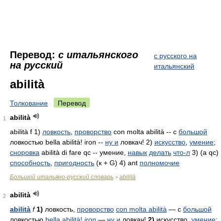
Перевод:
с итальянского
с русского на
на русский
итальянский
abilità
Толкование
Перевод
abilità
1
abilità f 1)
ловкость
,
проворство
con molta abilità -- с
большой
ловкостью bella abilità! iron --
ну и
ловкач! 2)
искусство
,
умение
;
сноровка
abilità di fare qc -- умение,
навык
делать
что-л
3) (a qc)
способность
,
пригодность
(к + G) 4) ant
полномочие
Большой итальяно-русский словарь
abilità
>
abilità
2
abilità
f
1)
ловкость,
проворство
con molta abilità
— с
большой
ловкостью
bella abilità!
iron
—
ну и
ловкач!
2)
искусство,
умение
;