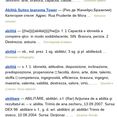
Sinonimi: arte, bravura, capacità, classe,… …
Dizionario italiano
Abilità Suites Ipanema Tower
— (Рио де Жанейро,Бразилия)
Категория отеля: Адрес: Rua Prudente de Mora …
Каталог
отелей
abilità
— {{hw}}{{abilità}}{{/hw}}s. f. 1 Capacità e idoneità a
compiere qlco. in modo soddisfacente; SIN. Bravura, perizia. 2
Destrezza, astuzia …
Enciclopedia di italiano
abilitá
— vb., ind. prez. 1 sg. abilitéz; 3 sg. şi pl. abiliteázã …
Romanian orthography
abilità
— s. f. 1. idoneità, attitudine, disposizione, inclinazione,
predisposizione, propensione □ facoltà, dono, arte, dote, talento,
stoffa □ competenza, ingegnosità, efficienza, bravura, ingegno,
maestria, valentia, validità, destrezza, valore, virtù,… …
Sinonimi e
Contrari. Terza edizione
abilitare
— ABILITÁRE, abilitări, s.f. (Rar) Acţiunea de a abilita şi
rezultatul ei. – v. abilita. Trimis de ana zecheru, 13.09.2007. Sursa:
DEX 98 abilitáre s. f., g. d. art. abilitării; pl. abilitări Trimis de
siveco, 10.08.2004. Sursa: Dicţionar… …
Dicționar Român