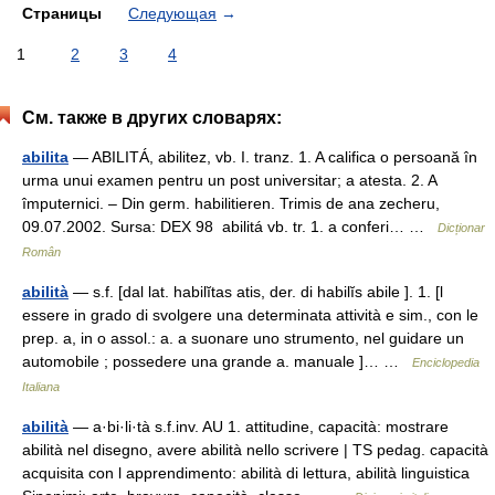
Страницы
Следующая
→
1
2
3
4
См. также в других словарях:
abilita
— ABILITÁ, abilitez, vb. I. tranz. 1. A califica o persoană în
urma unui examen pentru un post universitar; a atesta. 2. A
împuternici. – Din germ. habilitieren. Trimis de ana zecheru,
09.07.2002. Sursa: DEX 98 abilitá vb. tr. 1. a conferi… …
Dicționar
Român
abilità
— s.f. [dal lat. habilĭtas atis, der. di habilĭs abile ]. 1. [l
essere in grado di svolgere una determinata attività e sim., con le
prep. a, in o assol.: a. a suonare uno strumento, nel guidare un
automobile ; possedere una grande a. manuale ]… …
Enciclopedia
Italiana
abilità
— a·bi·li·tà s.f.inv. AU 1. attitudine, capacità: mostrare
abilità nel disegno, avere abilità nello scrivere | TS pedag. capacità
acquisita con l apprendimento: abilità di lettura, abilità linguistica