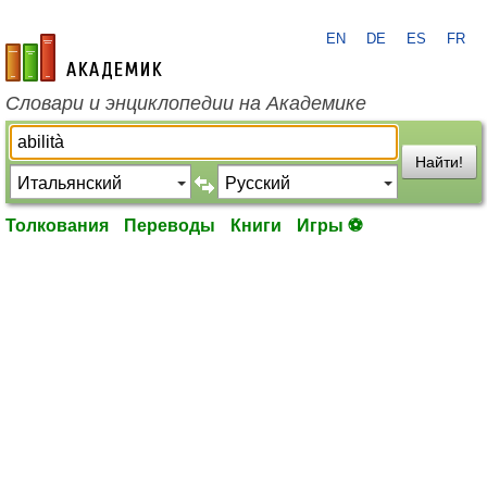
EN
DE
ES
FR
academic.ru
Словари и энциклопедии на Академике
Найти!
Толкования
Переводы
Книги
Игры ⚽