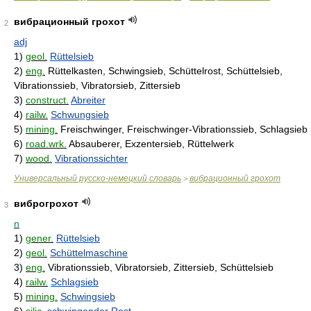
вибрационный грохот
2
adj
1)
geol.
Rüttelsieb
2)
eng.
Rüttelkasten, Schwingsieb, Schüttelrost, Schüttelsieb,
Vibrationssieb, Vibratorsieb, Zittersieb
3)
construct.
Abreiter
4)
railw.
Schwungsieb
5)
mining.
Freischwinger, Freischwinger-Vibrationssieb, Schlagsieb
6)
road.wrk.
Absauberer, Exzentersieb, Rüttelwerk
7)
wood.
Vibrationssichter
Универсальный русско-немецкий словарь
вибрационный грохот
>
виброгрохот
3
n
1)
gener.
Rüttelsieb
2)
geol.
Schüttelmaschine
3)
eng.
Vibrationssieb, Vibratorsieb, Zittersieb, Schüttelsieb
4)
railw.
Schlagsieb
5)
mining.
Schwingsieb