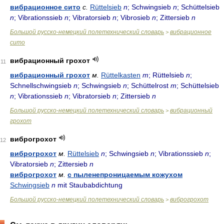
вибрационное сито
с.
Rüttelsieb
n
; Schwingsieb
n
; Schüttelsieb
n
; Vibrationssieb
n
; Vibratorsieb
n
; Vibrosieb
n
; Zittersieb
n
Большой русско-немецкий полетехнический словарь
вибрационное
>
сито
вибрационный грохот
11
вибрационный грохот
м.
Rüttelkasten
m
; Rüttelsieb
n
;
Schnellschwingsieb
n
; Schwingsieb
n
; Schüttelrost
m
; Schüttelsieb
n
; Vibrationssieb
n
; Vibratorsieb
n
; Zittersieb
n
Большой русско-немецкий полетехнический словарь
вибрационный
>
грохот
виброгрохот
12
виброгрохот
м.
Rüttelsieb
n
; Schwingsieb
n
; Vibrationssieb
n
;
Vibratorsieb
n
; Zittersieb
n
виброгрохот
м.
с пыленепроницаемым кожухом
Schwingsieb
n
mit Staubabdichtung
Большой русско-немецкий полетехнический словарь
виброгрохот
>