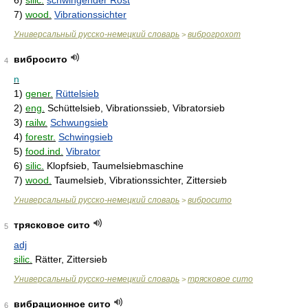
6)
silic.
schwingender Rost
7)
wood.
Vibrationssichter
Универсальный русско-немецкий словарь
виброгрохот
>
вибросито
4
n
1)
gener.
Rüttelsieb
2)
eng.
Schüttelsieb, Vibrationssieb, Vibratorsieb
3)
railw.
Schwungsieb
4)
forestr.
Schwingsieb
5)
food.ind.
Vibrator
6)
silic.
Klopfsieb, Taumelsiebmaschine
7)
wood.
Taumelsieb, Vibrationssichter, Zittersieb
Универсальный русско-немецкий словарь
вибросито
>
трясковое сито
5
adj
silic.
Rätter, Zittersieb
Универсальный русско-немецкий словарь
трясковое сито
>
вибрационное сито
6