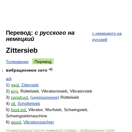
Перевод:
с русского на
с немецкого на
немецкий
русский
Zittersieb
Толкование
Перевод
вибрационное сито
1
adj
1)
geol.
Zittersieb
2)
eng.
Rüttelsieb, Vibrationssieb, Vibratorsieb
3)
construct.
(инерционное)
Rüttelsieb
4)
oil.
Schüttelsieb
5)
food.ind.
Vibrator, Wurfsieb, Schwingsieb,
Schwingsiebmaschine
6)
wood.
Vibrationssichter
Универсальный русско-немецкий словарь
вибрационное сито
>