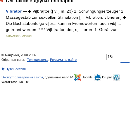
См. также в других словарях:
Vibrator
— ◆ Vi|bra|tor 〈[ vi ] m. 23〉 1. Schwingungserzeuger 2.
Massagestab zur sexuellen Stimulation [→ Vibration, vibrieren] ◆
Die Buchstabenfolge vi|br... kann in Fremdwörtern auch vib|r...
getrennt werden. * * * Vi|b|ra|tor, der; s, …oren: 1. Gerät zur …
Universal-Lexikon
© Академик, 2000-2026
18+
Обратная связь:
Техподдержка
,
Реклама на сайте
👣 Путешествия
Экспорт словарей на сайты
, сделанные на PHP,
Joomla,
Drupal,
WordPress, MODx.