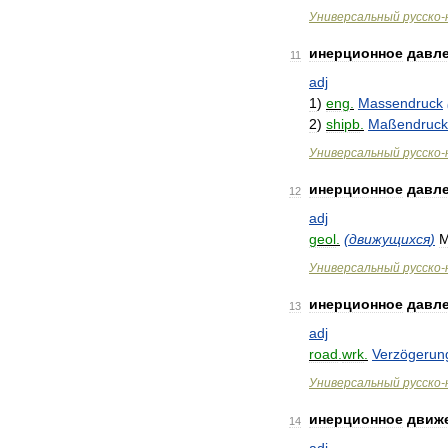
Универсальный
русско
-
инерционное
давл
11
adj
1
)
eng
.
Massendruck
2
)
shipb
.
Maßendruck
Универсальный
русско
-
инерционное
давл
12
adj
geol
.
(
движущихся
)
M
Универсальный
русско
-
инерционное
давл
13
adj
road
.
wrk
.
Verzögerun
Универсальный
русско
-
инерционное
движ
14