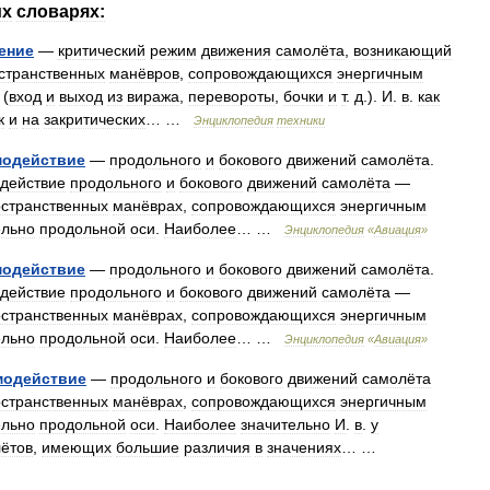
их
словарях:
ение
—
критический
режим
движения
самолёта
,
возникающий
странственных
манёвров
,
сопровождающихся
энергичным
(
вход
и
выход
из
виража
,
перевороты
,
бочки
и
т
.
д
.).
И
.
в
.
как
к
и
на
закритических
… …
Энциклопедия
техники
модействие
—
продольного
и
бокового
движений
самолёта
.
действие
продольного
и
бокового
движений
самолёта
—
странственных
манёврах
,
сопровождающихся
энергичным
ельно
продольной
оси
.
Наиболее
… …
Энциклопедия
«
Авиация
»
модействие
—
продольного
и
бокового
движений
самолёта
.
действие
продольного
и
бокового
движений
самолёта
—
странственных
манёврах
,
сопровождающихся
энергичным
ельно
продольной
оси
.
Наиболее
… …
Энциклопедия
«
Авиация
»
модействие
—
продольного
и
бокового
движений
самолёта
странственных
манёврах
,
сопровождающихся
энергичным
ельно
продольной
оси
.
Наиболее
значительно
И
.
в
.
у
ётов
,
имеющих
большие
различия
в
значениях
… …