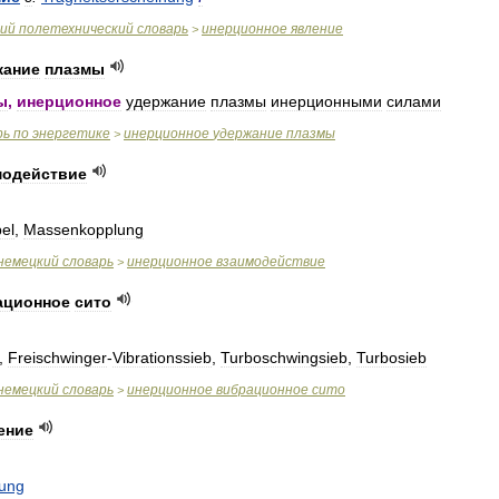
ий
полетехнический
словарь
инерционное
явление
>
жание
плазмы
ы
,
инерционное
удержание
плазмы
инерционными
силами
рь
по
энергетике
инерционное
удержание
плазмы
>
модействие
el
,
Massenkopplung
немецкий
словарь
инерционное
взаимодействие
>
ационное
сито
,
Freischwinger
-
Vibrationssieb
,
Turboschwingsieb
,
Turbosieb
немецкий
словарь
инерционное
вибрационное
сито
>
ение
ung