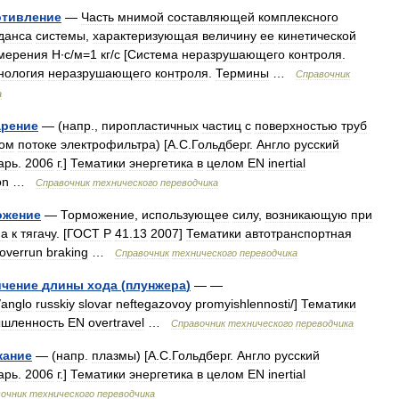
отивление
—
Часть
мнимой
составляющей
комплексного
данса
системы
,
характеризующая
величину
ее
кинетической
мерения
Н∙с
/
м
=
1
кг
/
с
[
Система
неразрушающего
контроля
.
нология
неразрушающего
контроля
.
Термины
…
Справочник
а
арение
— (
напр
.,
пиропластичных
частиц
с
поверхностью
труб
вом
потоке
электрофильтра
) [
А
.
С
.
Гольдберг
.
Англо
русский
арь
.
2006
г
.]
Тематики
энергетика
в
целом
EN
inertial
on
…
Справочник
технического
переводчика
ожение
—
Торможение
,
использующее
силу
,
возникающую
при
па
к
тягачу
. [
ГОСТ
Р
41
.
13
2007
]
Тематики
автотранспортная
overrun
braking
…
Справочник
технического
переводчика
ичение
длины
хода
(
плунжера
)
— —
/
anglo
russkiy
slovar
neftegazovoy
promyishlennosti
/]
Тематики
шленность
EN
overtravel
…
Справочник
технического
переводчика
жание
— (
напр
.
плазмы
) [
А
.
С
.
Гольдберг
.
Англо
русский
арь
.
2006
г
.]
Тематики
энергетика
в
целом
EN
inertial
очник
технического
переводчика