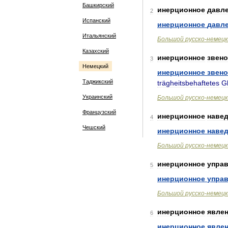
Башкирский
инерционное
давл
2
Испанский
инерционное
давл
Итальянский
Большой
русско
-
немецк
Казахский
инерционное
звено
3
Немецкий
инерционное
звено
Таджикский
trägheitsbehaftetes
G
Украинский
Большой
русско
-
немецк
Французский
инерционное
наве
4
Чешский
инерционное
наве
Большой
русско
-
немецк
инерционное
упра
5
инерционное
упра
Большой
русско
-
немецк
инерционное
явле
6
инерционное
явле