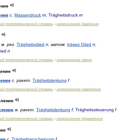
ение
ение
с
.
Massendruck
m
;
Trägheitsdruck
m
ий
полетехнический
словарь
инерционное
давление
>
м
.
рег
.
Trägheitsglied
n
;
автом
.
träges
Glied
n
;
lied
n
ий
полетехнический
словарь
инерционное
звено
>
дение
дение
с
.
ракет
.
Trägheitslenkung
f
ий
полетехнический
словарь
инерционное
наведение
>
вление
вление
ж
.
ракет
.
Trägheitslenkung
f
;
Trägheitssteuerung
f
ий
полетехнический
словарь
инерционное
управление
>
ние
ние
с
.
Trägheitserscheinung
f