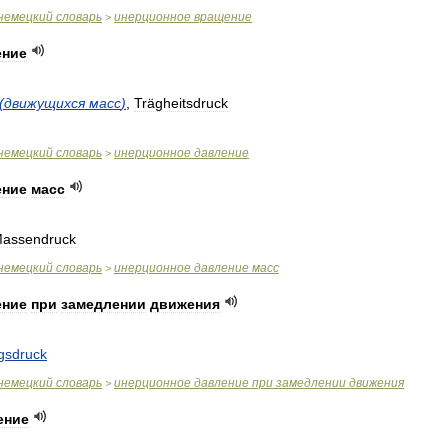
немецкий
словарь
инерционное
вращение
>
ение
(
движущихся
масс
)
,
Trägheitsdruck
немецкий
словарь
инерционное
давление
>
ение
масс
assendruck
немецкий
словарь
инерционное
давление
масс
>
ение
при
замедлении
движения
gsdruck
немецкий
словарь
инерционное
давление
при
замедлении
движения
>
ение