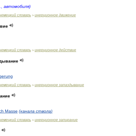
.,
автомобиля
)
немецкий
словарь
инерционное
движение
>
твие
немецкий
словарь
инерционное
действие
>
здывание
ögerung
немецкий
словарь
инерционное
запаздывание
>
рание
ch
Masse
(
канала
ствола
)
немецкий
словарь
инерционное
запирание
>