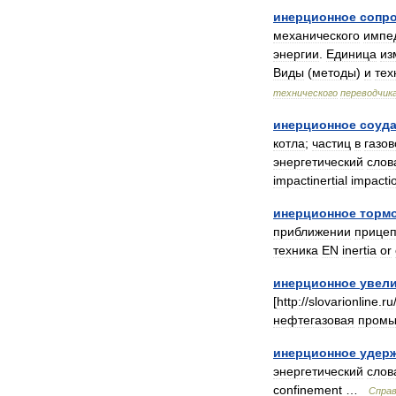
инерционное
сопр
механического
импе
энергии
.
Единица
из
Виды
(
методы
)
и
тех
технического
переводчик
инерционное
соуд
котла
;
частиц
в
газо
энергетический
слов
impactinertial
impacti
инерционное
торм
приближении
прице
техника
EN
inertia
or
инерционное
увел
[
http:
//
slovarionline
.
ru
нефтегазовая
промы
инерционное
удер
энергетический
слов
confinement
…
Справ