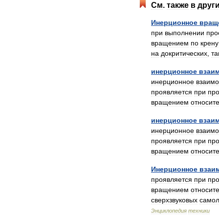
См
.
также
в
друг
Инерционное
вращ
при
выполнении
про
вращением
по
крену
на
докритических
,
та
инерционное
взаи
инерционное
взаимо
проявляется
при
про
вращением
относит
инерционное
взаи
инерционное
взаимо
проявляется
при
про
вращением
относит
Инерционное
взаи
проявляется
при
про
вращением
относит
сверхзвуковых
самол
Энциклопедия
техники