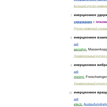
Большой
русско
-
немецк
инерционное
удер
7
удержание
с
плазм
Русско
-
немецкий
слова
инерционное
взаи
8
adj
aerodyn
.
Massenkopp
Универсальный
русско
-
инерционное
вибр
9
adj
mining
.
Freischwinger
Универсальный
русско
-
инерционное
вращ
10
adj
electr
.
Auslaufumdreh