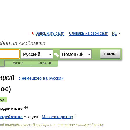
Запомнить сайт
Словарь на свой сайт
RU
едии на Академике
Найти!
Книги
Игры ⚽
ецкий
с немецкого на русский
ое)
од
модействие
модействие
с
.
аэрод
.
Massenkopplung
f
ий
полетехнический
словарь
инерционное
взаимодействие
>