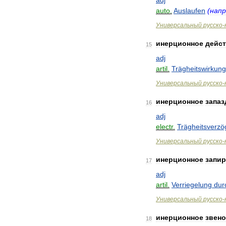
adj
auto
.
Auslaufen
(
напр
Универсальный
русско
-
инерционное
дейс
15
adj
artil
.
Trägheitswirkung
Универсальный
русско
-
инерционное
запа
16
adj
electr
.
Trägheitsverz
Универсальный
русско
-
инерционное
запи
17
adj
artil
.
Verriegelung
dur
Универсальный
русско
-
инерционное
звено
18