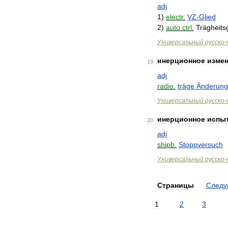
adj
1
)
electr
.
VZ
-
Glied
2
)
auto
.
ctrl
.
Trägheits
Универсальный
русско
-
инерционное
изме
19
adj
radio
.
träge
Änderung
Универсальный
русско
-
инерционное
испы
20
adj
shipb
.
Stoppversuch
Универсальный
русско
-
Страницы
След
1
2
3