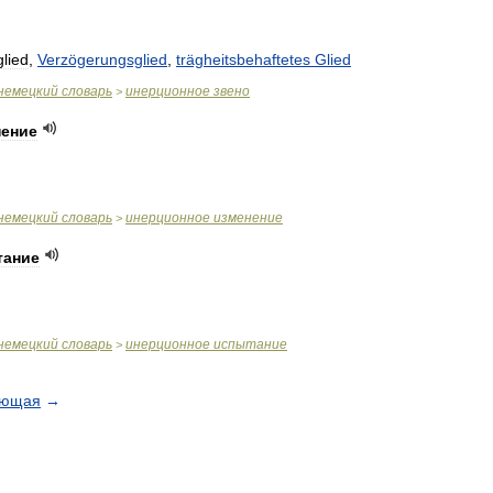
glied
,
Verzögerungsglied
,
trägheitsbehaftetes
Glied
немецкий
словарь
инерционное
звено
>
нение
немецкий
словарь
инерционное
изменение
>
тание
немецкий
словарь
инерционное
испытание
>
ующая
→