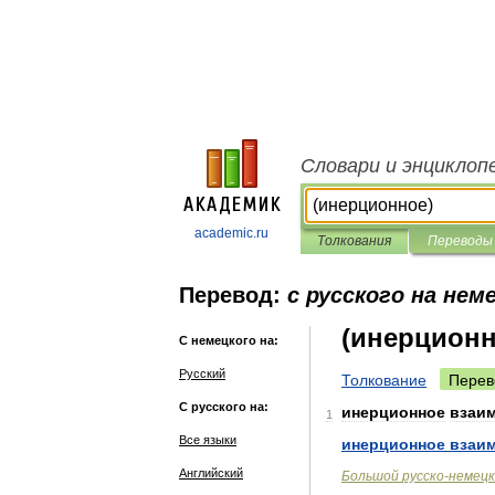
Словари и энциклоп
academic.ru
Толкования
Переводы
Перевод:
с русского на нем
(инерционн
С немецкого на:
Русский
Толкование
Перев
С русского на:
инерционное
взаи
1
Все языки
инерционное
взаи
Английский
Большой
русско
-
немецк