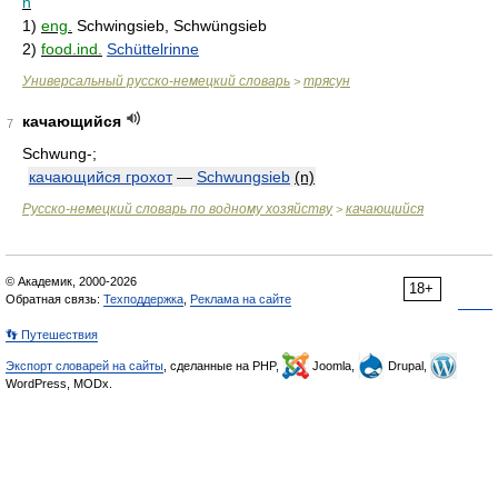
n
1)
eng.
Schwingsieb, Schwüngsieb
2)
food.ind.
Schüttelrinne
Универсальный русско-немецкий словарь
трясун
>
качающийся
7
Schwung-;
качающийся грохот
—
Schwungsieb
(n)
Русско-немецкий словарь по водному хозяйству
качающийся
>
© Академик, 2000-2026
18+
Обратная связь:
Техподдержка
,
Реклама на сайте
👣 Путешествия
Экспорт словарей на сайты
, сделанные на PHP,
Joomla,
Drupal,
WordPress, MODx.