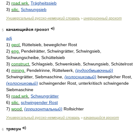
2)
road.wrk.
Trägheitssieb
3)
silic.
Schwungsieb
Универсальный русско-немецкий словарь
инерционный грохот
>
качающийся грохот
5
adj
1)
geol.
Rüttelsieb, beweglicher Rost
2)
eng.
Pendelrätter, Schwingrätter, Schwingsieb,
Schwungscheibe, Schüttelsieb
3)
construct.
Schlagsieb, Schwenksieb, Schwungsieb, Schütelrost
4)
mining.
Pendelrinne, Rüttelwerk,
(рудообмывочный)
Schwingrätter, Siebmaschine,
(колосниковый)
beweglicher Rost,
(колосниковый)
schwingender Rost, unterkritisch schwingende
Siebmaschine
5)
road.wrk.
Schwungrätter
6)
silic.
schwingender Rost
7)
wood.
(горизонтальный)
Rollsichter
Универсальный русско-немецкий словарь
качающийся грохот
>
трясун
6