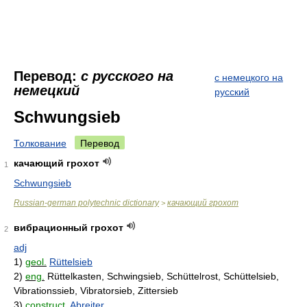
Перевод:
с русского на
с немецкого на
немецкий
русский
Schwungsieb
Толкование
Перевод
качающий грохот
1
Schwungsieb
Russian-german polytechnic dictionary
качающий грохот
>
вибрационный грохот
2
adj
1)
geol.
Rüttelsieb
2)
eng.
Rüttelkasten, Schwingsieb, Schüttelrost, Schüttelsieb,
Vibrationssieb, Vibratorsieb, Zittersieb
3)
construct.
Abreiter