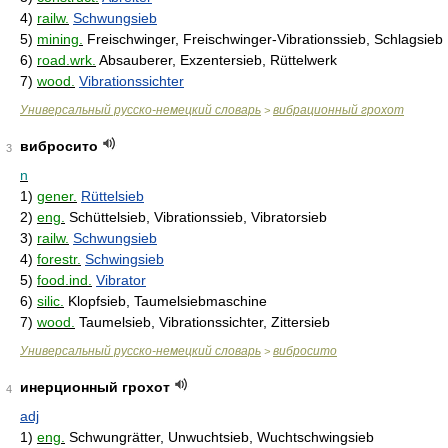
4)
railw.
Schwungsieb
5)
mining.
Freischwinger, Freischwinger-Vibrationssieb, Schlagsieb
6)
road.wrk.
Absauberer, Exzentersieb, Rüttelwerk
7)
wood.
Vibrationssichter
Универсальный русско-немецкий словарь
вибрационный грохот
>
вибросито
3
n
1)
gener.
Rüttelsieb
2)
eng.
Schüttelsieb, Vibrationssieb, Vibratorsieb
3)
railw.
Schwungsieb
4)
forestr.
Schwingsieb
5)
food.ind.
Vibrator
6)
silic.
Klopfsieb, Taumelsiebmaschine
7)
wood.
Taumelsieb, Vibrationssichter, Zittersieb
Универсальный русско-немецкий словарь
вибросито
>
инерционный грохот
4
adj
1)
eng.
Schwungrätter, Unwuchtsieb, Wuchtschwingsieb