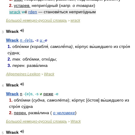
2.
устарев.
неприго́дный (
напр. о товарах
)
wrack
w
é
rden
— станови́ться неприго́дным
Большой немецко-русский словарь
wrack
>
Wrack
3
Wrack
n -(e)s
,
-
s
и -
e
1.
обло́мки
(корабля́, самолё́та)
, ко́рпус вы́шедшего из стро́я
су́дна;
2.
тех.
обло́мки, отхо́ды;
3.
перен.
разва́лина
Allgemeines Lexikon
Wrack
>
Wrack
4
Wrack
n
-(e)s, -s
и
реже
-e
1.
обло́мки (
судна, самолёта
); ко́рпус [о́стов] вы́шедшего из
стро́я су́дна
2.
перен.
разва́лина (
о человеке
)
Большой немецко-русский словарь
Wrack
>
Wrack
5