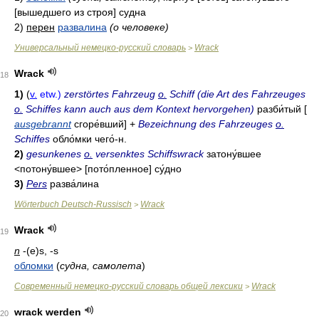
[вышедшего из строя] судна
2)
перен
развалина
(о человеке)
Универсальный немецко-русский словарь
Wrack
>
Wrack
18
1)
(
v.
etw.)
zerstörtes Fahrzeug
o.
Schiff (die Art des Fahrzeuges
o.
Schiffes kann auch aus dem Kontext hervorgehen)
разби́тый
[
ausgebrannt
сгоре́вший] +
Bezeichnung des Fahrzeuges
o.
Schiffes
обло́мки чего́-н
.
2)
gesunkenes
o.
versenktes Schiffswrack
затону́вшее
<потону́вшее> [пото́пленное]
су́дно
3)
Pers
разва́лина
Wörterbuch Deutsch-Russisch
Wrack
>
Wrack
19
n
-(e)s, -s
обломки
(
судна, самолета
)
Современный немецко-русский словарь общей лексики
Wrack
>
wrack werden
20