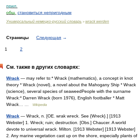
прил.
общ.
становиться непригодным
Универсальный немецко-русский словарь
wrack werden
>
Страницы
Следующая
→
1
2
См. также в других словарях:
Wrack
— may refer to:* Wrack (mathematics), a concept in knot
theory * Wrack (novel), a novel about the Mahogany Ship * Wrack
(science), several species of seaweedPeople with the surname
Wrack:* Darren Wrack (born 1976), English footballer * Matt
Wrack… …
Wikipedia
Wrack
— Wrack, n. [OE. wrak wreck. See {Wreck}.] [1913
Webster] 1. Wreck; ruin; destruction. [Obs.] Chaucer. A world
devote to universal wrack. Milton. [1913 Webster] [1913 Webster]
2. Any marine vegetation cast up on the shore, especially plants of