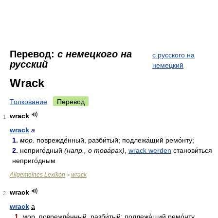
Перевод:
с немецкого на
с русского на
русский
немецкий
Wrack
Толкование
Перевод
wrack
1
wrack
a
1.
мор.
повреждё́нный, разби́тый; подлежа́щий ремо́нту;
2.
неприго́дный
(напр., о това́рах)
,
wrack werden
станови́ться
неприго́дным
Allgemeines Lexikon
wrack
>
wrack
2
wrack
a
1.
мор.
повреждё́нный, разби́тый; подлежа́щий ремо́нту