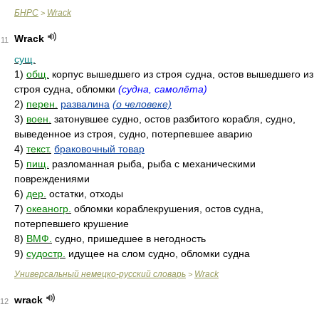
БНРС
Wrack
>
Wrack
11
сущ.
1)
общ.
корпус вышедшего из строя судна, остов вышедшего из
строя судна, обломки
(судна, самолёта)
2)
перен.
развалина
(о человеке)
3)
воен.
затонувшее судно, остов разбитого корабля, судно,
выведенное из строя, судно, потерпевшее аварию
4)
текст.
браковочный товар
5)
пищ.
разломанная рыба, рыба с механическими
повреждениями
6)
дер.
остатки, отходы
7)
океаногр.
обломки кораблекрушения, остов судна,
потерпевшего крушение
8)
ВМФ.
судно, пришедшее в негодность
9)
судостр.
идущее на слом судно, обломки судна
Универсальный немецко-русский словарь
Wrack
>
wrack
12