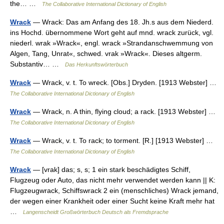
the… …
The Collaborative International Dictionary of English
Wrack
— Wrack: Das am Anfang des 18. Jh.s aus dem Niederd.
ins Hochd. übernommene Wort geht auf mnd. wrack zurück, vgl.
niederl. wrak »Wrack«, engl. wrack »Strandanschwemmung von
Algen, Tang, Unrat«, schwed. vrak »Wrack«. Dieses altgerm.
Substantiv… …
Das Herkunftswörterbuch
Wrack
— Wrack, v. t. To wreck. [Obs.] Dryden. [1913 Webster] …
The Collaborative International Dictionary of English
Wrack
— Wrack, n. A thin, flying cloud; a rack. [1913 Webster] …
The Collaborative International Dictionary of English
Wrack
— Wrack, v. t. To rack; to torment. [R.] [1913 Webster] …
The Collaborative International Dictionary of English
Wrack
— [vrak] das; s, s; 1 ein stark beschädigtes Schiff,
Flugzeug oder Auto, das nicht mehr verwendet werden kann || K:
Flugzeugwrack, Schiffswrack 2 ein (menschliches) Wrack jemand,
der wegen einer Krankheit oder einer Sucht keine Kraft mehr hat
…
Langenscheidt Großwörterbuch Deutsch als Fremdsprache