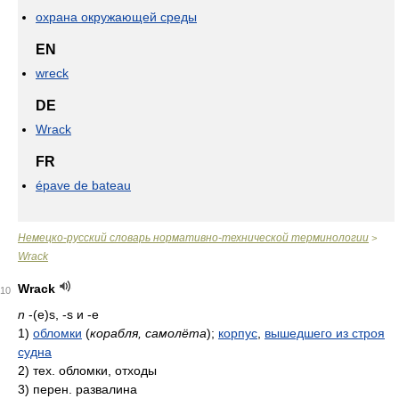
охрана окружающей среды
EN
wreck
DE
Wrack
FR
épave de bateau
Немецко-русский словарь нормативно-технической терминологии
>
Wrack
Wrack
10
n
-(e)s, -s и -e
1)
обломки
(
корабля, самолёта
)
;
корпус
,
вышедшего из строя
судна
2)
тех. обломки, отходы
3)
перен. развалина