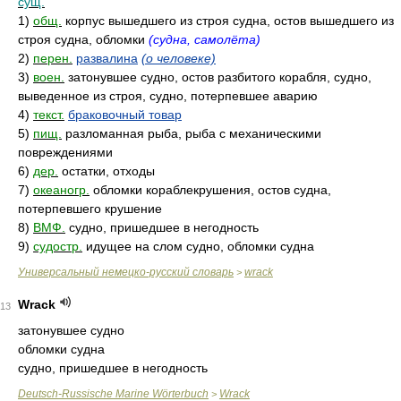
сущ.
1)
общ.
корпус вышедшего из строя судна, остов вышедшего из
строя судна, обломки
(судна, самолёта)
2)
перен.
развалина
(о человеке)
3)
воен.
затонувшее судно, остов разбитого корабля, судно,
выведенное из строя, судно, потерпевшее аварию
4)
текст.
браковочный товар
5)
пищ.
разломанная рыба, рыба с механическими
повреждениями
6)
дер.
остатки, отходы
7)
океаногр.
обломки кораблекрушения, остов судна,
потерпевшего крушение
8)
ВМФ.
судно, пришедшее в негодность
9)
судостр.
идущее на слом судно, обломки судна
Универсальный немецко-русский словарь
wrack
>
Wrack
13
затонувшее судно
обломки судна
судно, пришедшее в негодность
Deutsch-Russische Marine Wörterbuch
Wrack
>