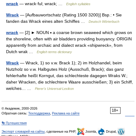
wrack
— wrack·ful; wrack; …
English syllables
Wrack
— [Aufbauwortschatz (Rating 1500 3200)] Bsp.: • Sie
fanden das Wrack eines alten Schiffes …
Deutsch Wörterbuch
wrack
— [2] ► NOUN ▪ a coarse brown seaweed which grows on
the shoreline, often with air bladders providing buoyancy. ORIGIN
apparently from archaic and dialect wrack «shipwreck», from
Dutch wrak …
English terms dictionary
Wrack
— Wrack, 1) so v.w. Brack 1); 2) im Holzhandel, beim
Nutzholz so v.w. Halbgutes Holz (Ausschuß, Brack); das ganz
fehlerhafte heißt Korngut, das schlechteste dagegen Wraks W.;
daher Wracken, die schlechtere Waare ausschießen; 3) ein Schiff,
welches… …
Pierer's Universal-Lexikon
© Академик, 2000-2026
18+
Обратная связь:
Техподдержка
,
Реклама на сайте
👣 Путешествия
Экспорт словарей на сайты
, сделанные на PHP,
Joomla,
Drupal,