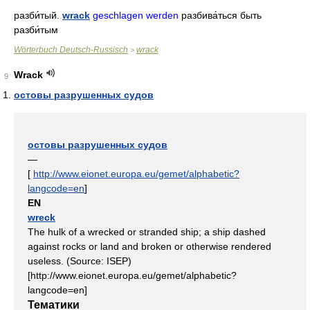
разби́тый
.
wrack
geschlagen werden
разбива́ться
быть
разби́тым
Wörterbuch Deutsch-Russisch
wrack
>
Wrack
9
остовы разрушенных судов
остовы разрушенных судов
—
[
http://www.eionet.europa.eu/gemet/alphabetic?
langcode=en
]
EN
wreck
The hulk of a wrecked or stranded ship; a ship dashed
against rocks or land and broken or otherwise rendered
useless. (Source: ISEP)
[http://www.eionet.europa.eu/gemet/alphabetic?
langcode=en]
Тематики