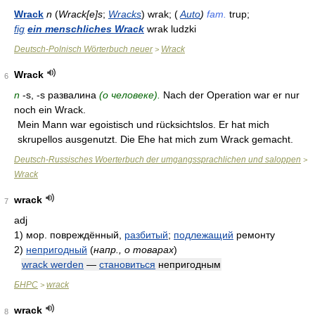
Wrack
n
(
Wrack[e]s
;
Wracks
) wrak; (
Auto
)
fam.
trup;
fig
ein menschliches Wrack
wrak ludzki
Deutsch-Polnisch Wörterbuch neuer
Wrack
>
Wrack
6
n
-s, -s развалина
(о человеке).
Nach der Operation war er nur
noch ein Wrack.
Mein Mann war egoistisch und rücksichtslos. Er hat mich
skrupellos ausgenutzt. Die Ehe hat mich zum Wrack gemacht.
Deutsch-Russisches Woerterbuch der umgangssprachlichen und saloppen
>
Wrack
wrack
7
adj
1)
мор. повреждённый,
разбитый
;
подлежащий
ремонту
2)
непригодный
(
напр., о товарах
)
wrack werden
—
становиться
непригодным
БНРС
wrack
>
wrack
8