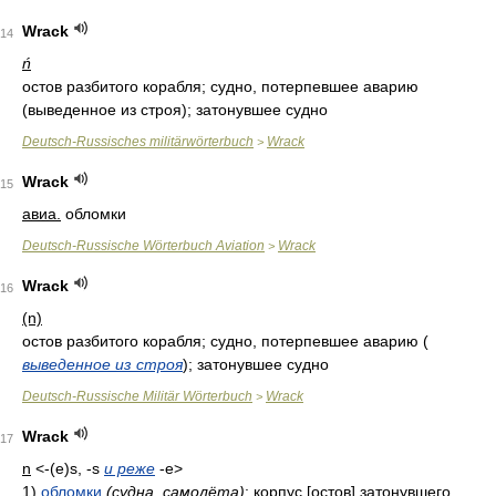
Wrack
14
ń
остов разбитого корабля; судно, потерпевшее аварию
(выведенное из строя); затонувшее судно
Deutsch-Russisches militärwörterbuch
Wrack
>
Wrack
15
авиа.
обломки
Deutsch-Russische Wörterbuch Aviation
Wrack
>
Wrack
16
(n)
остов разбитого корабля; судно, потерпевшее аварию
(
выведенное из строя
)
; затонувшее судно
Deutsch-Russische Militär Wörterbuch
Wrack
>
Wrack
17
n
<-(e)s, -s
и реже
-e>
1)
обломки
(судна, самолёта)
; корпус [остов] затонувшего