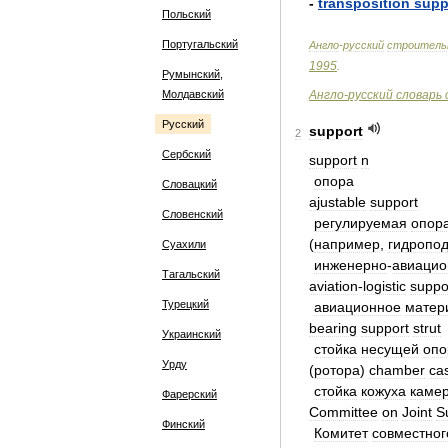
-
transposition
supp
Польский
Португальский
Англо
-
русский
строитель
1995
.
Румынский,
Молдавский
Англо
-
русский
словарь
Русский
support
2
Сербский
support
n
опора
Словацкий
ajustable
support
Словенский
регулируемая
опор
(
например
,
гидропо
Суахили
инженерно
-
авиацио
Тагальский
aviation
-
logistic
suppo
Турецкий
авиационное
матер
bearing
support
strut
Украинский
стойка
несущей
оп
Урду
(
ротора
)
chamber
ca
стойка
кожуха
каме
Фарерский
Committee
on
Joint
S
Финский
Комитет
совместног