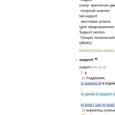
(
напр
.
крепления
дв
опорный
козелок
tail
support
хвостовая
штанга
(
для
предохранения
Support
section
Секция
технической
(
ИКАО
)
English
-
Russian
aviation
support
3
support
[
səˊpɔ:t
]
1
.
n
1
)
подде́ржка
;
in
support
of
в
подтв
;
to
speak
in
support
o
;
to
lend
(
или
to
give
2
)
корми́лец
(
семьи