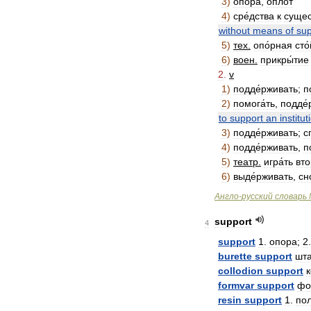
3
)
опо́ра
,
опло́т
4
)
сре́дства
к
сущес
without
means
of
sup
5
)
тех
.
опо́рная
сто
6
)
воен
.
прикры́тие
2
.
v
1
)
подде́рживать
;
п
2
)
помога́ть
,
подде́
to
support
an
institut
3
)
подде́рживать
;
с
4
)
подде́рживать
,
п
5
)
театр
.
игра́ть
вто
6
)
выде́рживать
,
сн
Англо
-
русский
словарь
support
4
support
1
.
опора
;
2
burette
support
шта
collodion
support
formvar
support
фо
resin
support
1
.
по