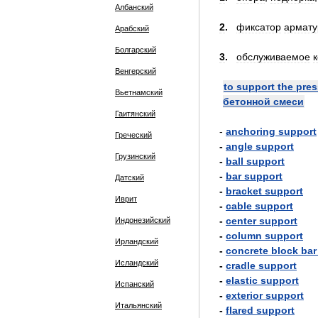
Албанский
2
.
фиксатор
армат
Арабский
Болгарский
3
.
обслуживаемое
Венгерский
to
support
the
pres
Вьетнамский
бетонной
смеси
Гаитянский
-
anchoring
support
Греческий
-
angle
support
Грузинский
-
ball
support
-
bar
support
Датский
-
bracket
support
Иврит
-
cable
support
-
center
support
Индонезийский
-
column
support
Ирландский
-
concrete
block
bar
Исландский
-
cradle
support
-
elastic
support
Испанский
-
exterior
support
Итальянский
-
flared
support