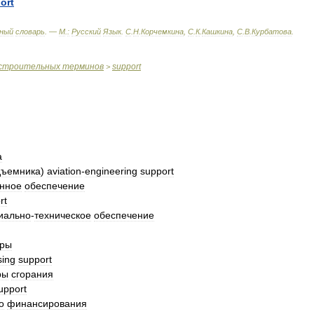
ort
ный
словарь
. —
М
.
:
Русский
Язык
.
С
.
Н
.
Корчемкина
,
С
.
К
.
Кашкина
,
С
.
В
.
Курбатова
.
строительных
терминов
support
>
а
дъемника
)
aviation
-
engineering
support
нное
обеспечение
rt
иально
-
техническое
обеспечение
оры
sing
support
ры
сгорания
upport
о
финансирования