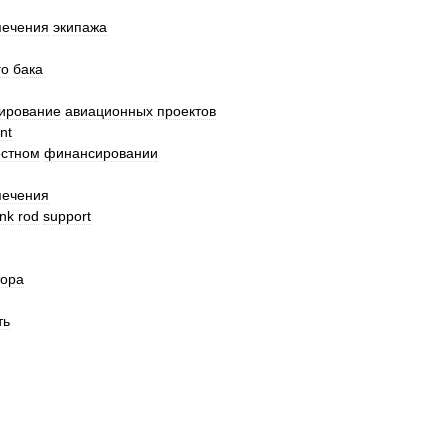
печения
экипажа
го
бака
ирование
авиационных
проектов
nt
естном
финансировании
печения
ink
rod
support
тора
ть