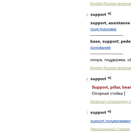
English
-
Russian
dictiona
support
5
support
,
assistance
подстраховка
————————
base
,
support
;
pede
основание
————————
опора
,
поддержка
,
о
English
-
Russian
dictiona
support
6
Support
,
pillar
,
bear
Опорная
стойка
f
Dictionary
of
packaging
m
support
7
support
поддерживат
Персональный
Сократ