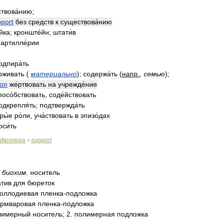
твова́нию
;
port
без
средств
к
существова́нию
́йка
;
кронште́йн
;
штати́в
артилле́рии
одпира́ть
рживать
(
материально
);
содержа́ть
(
напр
.
,
семью
);
ion
же́ртвовать
на
учрежде́ние
посо́бствовать
,
соде́йствовать
одкрепля́ть
;
подтвержда́ть
ры́е
ро́ли
,
уча́ствовать
в
эпизо́дах
оси́ть
Мюллера
support
>
.
биохим
.
носитель
тив
для
бюреток
коллодиевая
пленка
-
подложка
рмваровая
пленка
-
подложка
лимерный
носитель
;
2
.
полимерная
подложка