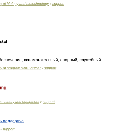
ry
of
biology
and
biotechnology
support
>
stal
беспечение
;
вспомогательный
,
опорный
,
служебный
ry
of
program
"
Mir
-
Shuttle
"
support
>
ing
achinery
and
equipment
support
>
ь
поддержка
support
>