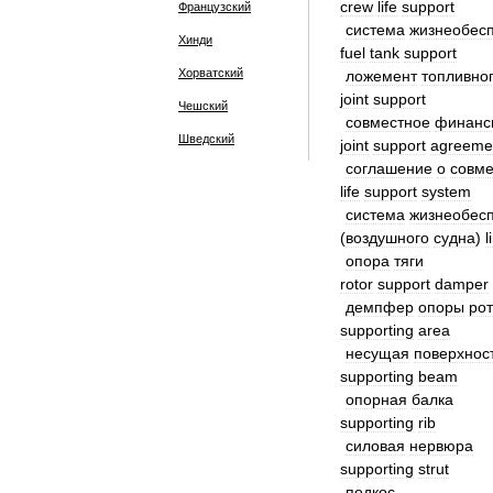
crew
life
support
Французский
система
жизнеобес
Хинди
fuel
tank
support
Хорватский
ложемент
топливно
joint
support
Чешский
совместное
финанс
Шведский
joint
support
agreeme
соглашение
о
совм
life
support
system
система
жизнеобес
(
воздушного
судна
)
l
опора
тяги
rotor
support
damper
демпфер
опоры
ро
supporting
area
несущая
поверхнос
supporting
beam
опорная
балка
supporting
rib
силовая
нервюра
supporting
strut
подкос