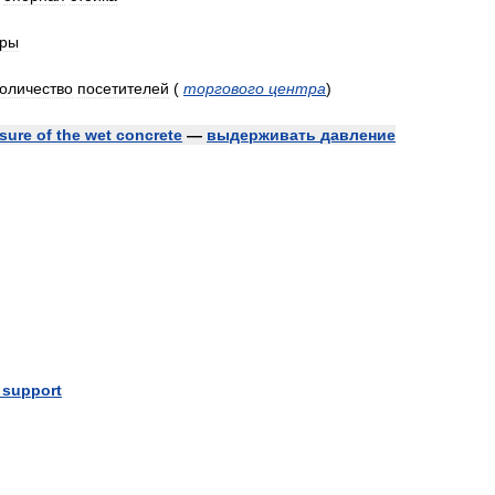
уры
количество
посетителей
(
торгового
центра
)
sure
of
the
wet
concrete
—
выдерживать
давление
support