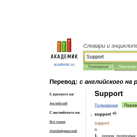
Словари и энциклоп
academic.ru
Толкования
Переводы
Перевод:
с английского на 
Support
С русского на:
Английский
Толкование
Перев
С английского на:
support
1
Все языки
support
n
Азербайджанский
1
.
опора
;
подпорка