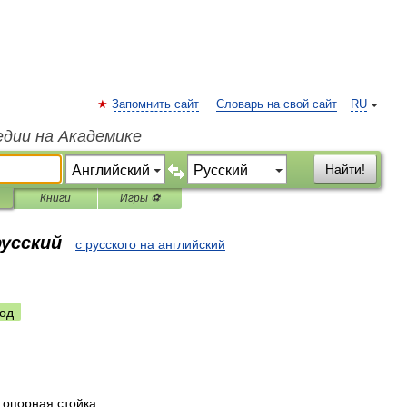
Запомнить сайт
Словарь на свой сайт
RU
едии на Академике
Найти!
Книги
Игры ⚽
русский
с русского на английский
од
;
опорная
стойка