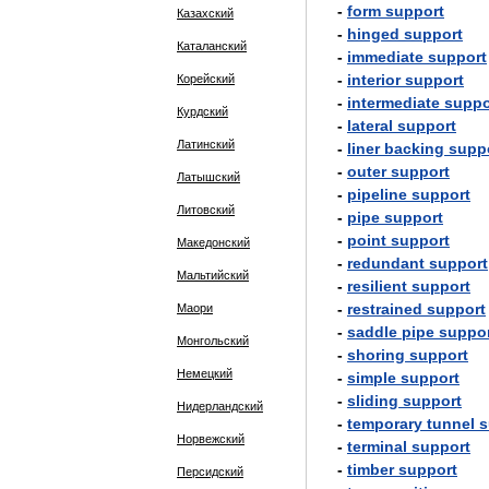
-
form
support
Казахский
-
hinged
support
Каталанский
-
immediate
support
-
interior
support
Корейский
-
intermediate
suppo
Курдский
-
lateral
support
Латинский
-
liner
backing
supp
-
outer
support
Латышский
-
pipeline
support
Литовский
-
pipe
support
-
point
support
Македонский
-
redundant
support
Мальтийский
-
resilient
support
-
restrained
support
Маори
-
saddle
pipe
suppo
Монгольский
-
shoring
support
Немецкий
-
simple
support
-
sliding
support
Нидерландский
-
temporary
tunnel
s
Норвежский
-
terminal
support
-
timber
support
Персидский