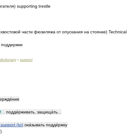
игателя
)
supporting
trestle
хвостовой
части
фюзеляжа
от
опускания
на
стоянке
)
Technical
поддержки
dictionary
support
>
ержде́ние
f
...
подде́рживать
,
защища́ть
...
)
support
(
to
)
ока́зывать
подде́ржку
́
)