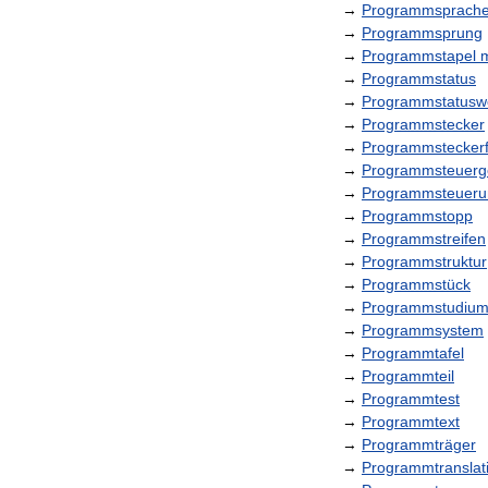
→
Programmsprach
→
Programmsprung
→
Programmstapel
m
→
Programmstatus
→
Programmstatusw
→
Programmstecker
→
Programmsteckerf
→
Programmsteuerg
→
Programmsteueru
→
Programmstopp
→
Programmstreifen
→
Programmstruktur
→
Programmstück
→
Programmstudiu
→
Programmsystem
→
Programmtafel
→
Programmteil
→
Programmtest
→
Programmtext
→
Programmträger
→
Programmtranslat