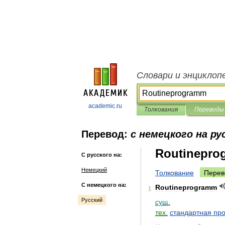
Словари и энциклоп
academic.ru
Толкования
Переводы
Перевод:
с немецкого на ру
Routinepro
С русского на:
Немецкий
Толкование
Перев
С немецкого на:
Routineprogramm
1
Русский
сущ
.
тех
.
стандартная
пр