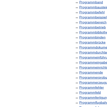
→
Programmband
→
Programmbaustei
→
Programmbefehl
→
Programmbeispiel
→
Programmbereich
→
Programmbetrieb
→
Programmbiblioth
→
Programmbinden
→
Programmbrücke
→
Programmdokumen
→
Programmdurchla
→
Programmeinführ
→
Programmeingab
→
Programmeinricht
→
Programmende
→
Programmerprob
→
Programmerzeug
→
Programmfehler
→
Programmfeld
→
Programmfertigun
→
Programmflugbah