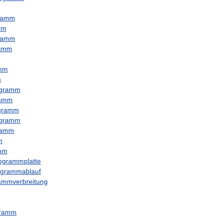
ramm
mm
ramm
ramm
amm
m
ogramm
ramm
gramm
ogramm
ramm
m
mm
ogrammplatte
ogrammablauf
ammverbreitung
gramm