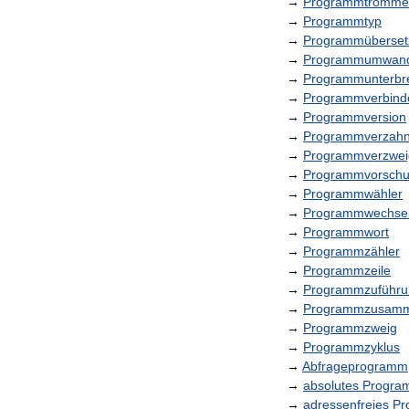
→
Programmtromme
→
Programmtyp
→
Programmüberset
→
Programmumwand
→
Programmunterbr
→
Programmverbind
→
Programmversion
→
Programmverzah
→
Programmverzwe
→
Programmvorsch
→
Programmwähler
→
Programmwechse
→
Programmwort
→
Programmzähler
→
Programmzeile
→
Programmzuführu
→
Programmzusamm
→
Programmzweig
→
Programmzyklus
→
Abfrageprogramm
→
absolutes
Progra
→
adressenfreies
Pr