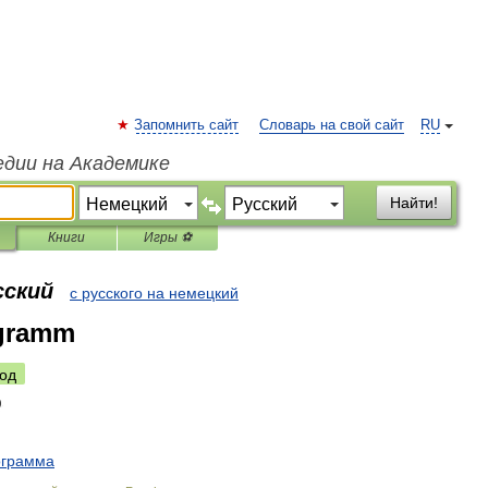
Запомнить сайт
Словарь на свой сайт
RU
едии на Академике
Найти!
Книги
Игры ⚽
сский
с русского на немецкий
gramm
од
ограмма