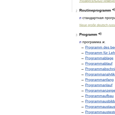
Универсальный
немецк
Routineprogramm
2
n
стандартная
прог
Neue
große
deutsch
-
russ
Programm
3
n
программа
ж
.
→
Programm
des
be
→
Programm
für
Leh
→
Programmablage
→
Programmablauf
→
Programmabschni
→
Programmanalytik
→
Programmanfang
→
Programmanlauf
→
Programmanzeige
→
Programmaufbau
→
Programmausbild
→
Programmaustau
→
Programmaustest