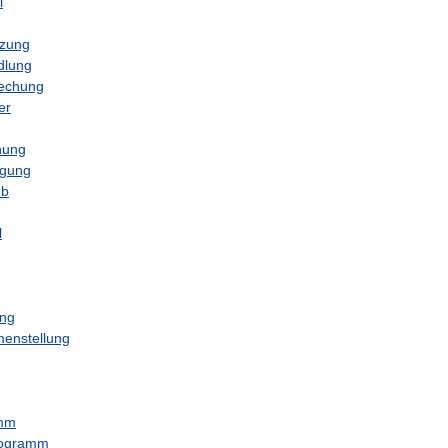
l
zung
lung
echung
er
nung
igung
ub
l
ng
enstellung
mm
ogramm