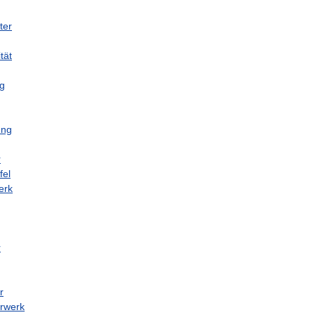
ter
tät
g
ung
r
fel
erk
r
r
rwerk