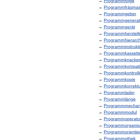
→
Programmfolge
→
Programmfräsmas
→
Programmgeber
→
Programmgenerat
→
Programmgerät
→
Programmherstell
→
Programmhierarch
→
Programminstrukt
→
Programmkassett
→
Programmknacke
→
Programmkompatibi
→
Programmkontroll
→
Programmkopie
→
Programmkorrekt
→
Programmlader
→
Programmlänge
→
Programmmechan
→
Programmmodul
→
Programmoperato
→
Programmorganisa
→
Programmorientie
→
Programmothek