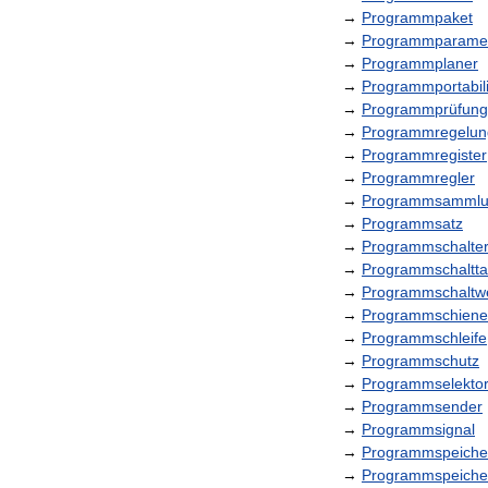
→
Programmpaket
→
Programmparame
→
Programmplaner
→
Programmportabili
→
Programmprüfung
→
Programmregelun
→
Programmregister
→
Programmregler
→
Programmsamml
→
Programmsatz
→
Programmschalte
→
Programmschaltta
→
Programmschaltw
→
Programmschiene
→
Programmschleife
→
Programmschutz
→
Programmselekto
→
Programmsender
→
Programmsignal
→
Programmspeiche
→
Programmspeiche