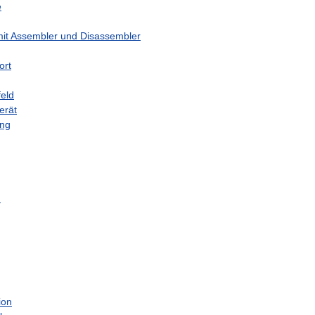
e
it
Assembler
und
Disassembler
ort
eld
erät
ng
m
ion