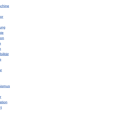
chine
or
ung
ie
ion
e
n
lität
e
ur
ismus
r
tion
rt