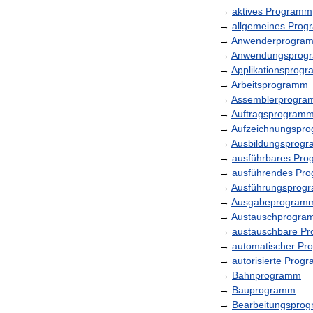
→
aktives
Programm
→
allgemeines
Prog
→
Anwenderprogra
→
Anwendungsprog
→
Applikationsprog
→
Arbeitsprogramm
→
Assemblerprogr
→
Auftragsprogram
→
Aufzeichnungspr
→
Ausbildungsprog
→
ausführbares
Pro
→
ausführendes
Pr
→
Ausführungsprog
→
Ausgabeprogram
→
Austauschprogra
→
austauschbare
Pr
→
automatischer
Pr
→
autorisierte
Progr
→
Bahnprogramm
→
Bauprogramm
→
Bearbeitungspro