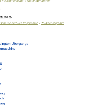
о
-
русский
словарь
Routineprogramm
>
рамма
ж
.
ische
Wörterbuch
Polytechnic
Routineprogramm
>
dingten
Übergangs
rmaschine
tt
er
r
ung
sch
ung