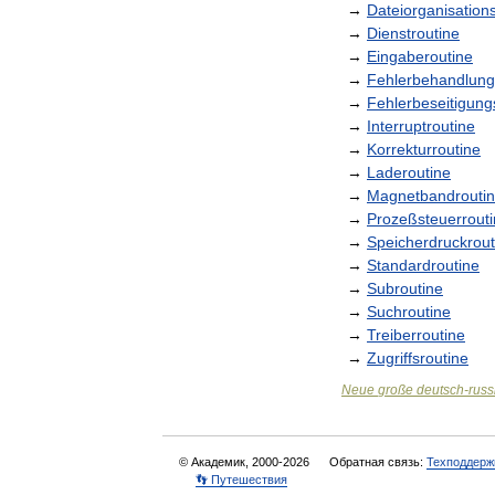
→
Dateiorganisation
→
Dienstroutine
→
Eingaberoutine
→
Fehlerbehandlung
→
Fehlerbeseitigung
→
Interruptroutine
→
Korrekturroutine
→
Laderoutine
→
Magnetbandrouti
→
Prozeßsteuerrout
→
Speicherdruckrout
→
Standardroutine
→
Subroutine
→
Suchroutine
→
Treiberroutine
→
Zugriffsroutine
Neue
große
deutsch
-
russ
© Академик, 2000-2026
Обратная связь:
Техподдерж
👣 Путешествия