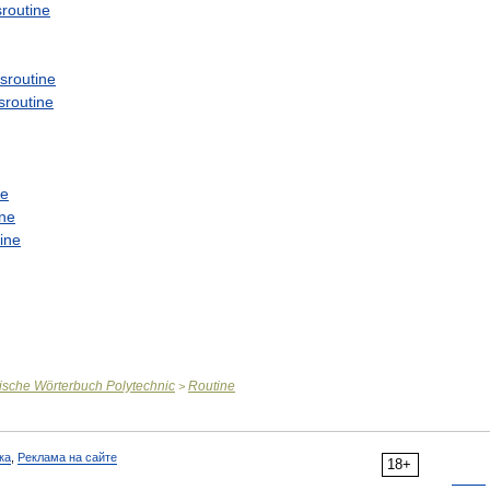
sroutine
sroutine
sroutine
ne
ine
ine
ische
Wörterbuch
Polytechnic
Routine
>
ка
,
Реклама на сайте
18+