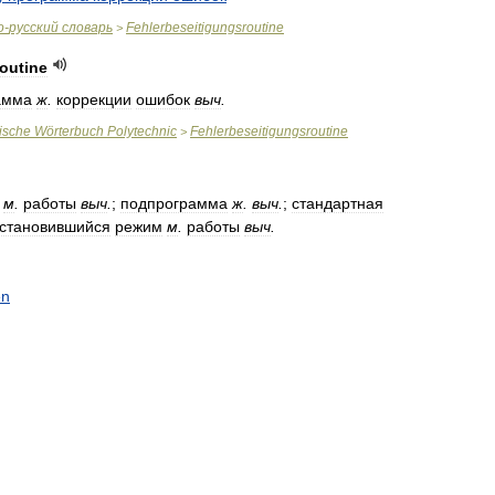
о
-
русский
словарь
Fehlerbeseitigungsroutine
>
outine
амма
ж
.
коррекции
ошибок
выч
.
ische
Wörterbuch
Polytechnic
Fehlerbeseitigungsroutine
>
м
.
работы
выч
.
;
подпрограмма
ж
.
выч
.
;
стандартная
становившийся
режим
м
.
работы
выч
.
en