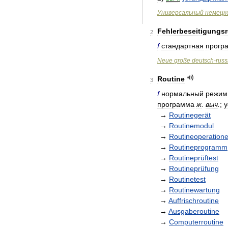
Универсальный
немецк
Fehlerbeseitigungsr
2
f
стандартная
прогр
Neue
große
deutsch
-
russ
Routine
3
f
нормальный
режим
программа
ж
.
выч
.
;
у
→
Routinegerät
→
Routinemodul
→
Routineoperation
→
Routineprogramm
→
Routineprüftest
→
Routineprüfung
→
Routinetest
→
Routinewartung
→
Auffrischroutine
→
Ausgaberoutine
→
Computerroutine