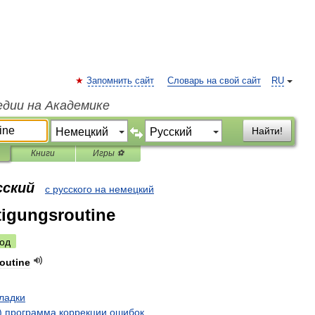
Запомнить сайт
Словарь на свой сайт
RU
едии на Академике
Найти!
Книги
Игры ⚽
сский
с русского на немецкий
tigungsroutine
од
outine
ладки
)
программа
коррекции
ошибок