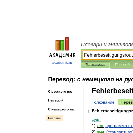
Словари и энциклоп
academic.ru
Толкования
Переводы
Перевод:
с немецкого на ру
Fehlerbesei
С русского на:
Немецкий
Толкование
Перев
С немецкого на:
Fehlerbeseitigungsr
1
Русский
сущ
.
1
)
тех
.
программа
от
2
)
выч
.
(
стандартная