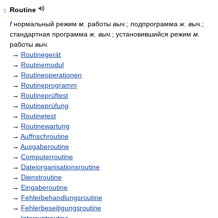
Routine
3
f
нормальный режим
м.
работы
выч.
; подпрограмма
ж. выч.
;
стандартная программа
ж. выч.
; установившийся режим
м.
работы
выч.
→
Routinegerät
→
Routinemodul
→
Routineoperationen
→
Routineprogramm
→
Routineprüftest
→
Routineprüfung
→
Routinetest
→
Routinewartung
→
Auffrischroutine
→
Ausgaberoutine
→
Computerroutine
→
Dateiorganisationsroutine
→
Dienstroutine
→
Eingaberoutine
→
Fehlerbehandlungsroutine
→
Fehlerbeseitigungsroutine