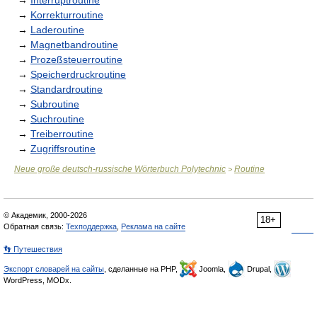
→
Interruptroutine
→
Korrekturroutine
→
Laderoutine
→
Magnetbandroutine
→
Prozeßsteuerroutine
→
Speicherdruckroutine
→
Standardroutine
→
Subroutine
→
Suchroutine
→
Treiberroutine
→
Zugriffsroutine
Neue große deutsch-russische Wörterbuch Polytechnic
Routine
>
© Академик, 2000-2026
18+
Обратная связь:
Техподдержка
,
Реклама на сайте
👣 Путешествия
Экспорт словарей на сайты
, сделанные на PHP,
Joomla,
Drupal,
WordPress, MODx.