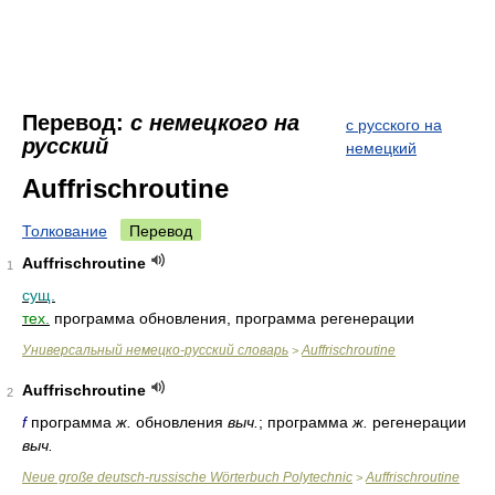
Перевод:
с немецкого на
с русского на
русский
немецкий
Auffrischroutine
Толкование
Перевод
Auffrischroutine
1
сущ.
тех.
программа обновления, программа регенерации
Универсальный немецко-русский словарь
Auffrischroutine
>
Auffrischroutine
2
f
программа
ж.
обновления
выч.
; программа
ж.
регенерации
выч.
Neue große deutsch-russische Wörterbuch Polytechnic
Auffrischroutine
>