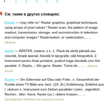
1
2
3
4
5
6
См. также в других словарях:
Raster
— may refer to:* Raster graphics, graphical techniques
using arrays of pixel values * Raster scan, the pattern of image
readout, transmission, storage, and reconstruction in television
and computer images * Rasterisation, or rasterization,… …
Wikipedia
raster
— RÁSTER, rastere, s.n. 1. Placă de sticlă pătrată sau
rotundă, liniată special, folosită în tipografie; sită fotografică. 2.
Instrument pentru liniat portative, putând trage deodată cinci linii
paralele. 3. Rastru. – Din germ. Raster. Trimis de… …
Dicționar
Român
Raster
— Sm Gitternetz auf Glas oder Folie ; n. Gesamtheit der
Punkte eines TV Bilds erw. fach. (19. Jh.) Entlehnung. Entlehnt aus
l. rāstrum n. Instrument zum Ziehen paralleler Linien , eigentlich:
Rechen , älter: Karst, Hacke (zu l. rādere kratzen,… …
Etymologisches Wörterbuch der deutschen sprache