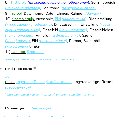
8)
IT.
Bildfeld
(на экране дисплея; отображения)
, Schirmbereich
(на экране дисплея)
, Schirmbild
(на экране дисплея)
9)
microel.
Datenframe, Datenrahmen, Rahmen
(данных)
10)
cinema.equip.
Ausschnitt,
Bild
(кинофильма)
, Bildeinstellung
(кусок сцены кинофильма)
, Dingausschnitt, Einstellung
(кусок
сцены кинофильма)
, Einzelbild
(на киноплёнке)
, Einzelbildchen
(на киноплёнке)
, Filmbild
(на фотоплёнке)
, Szene
(кинофильма)
, Bild
(на киноплёнке)
, Format, Szenenbild
(кинофильма)
, Take
11)
cam.rec.
Szenenteil
Универсальный русско-немецкий словарь
кадр
>
нечётное поле
20
adj
radio.
ungerader Raster
(изображения)
, ungeradzahliger Raster
(изображения)
Универсальный русско-немецкий словарь
нечётное поле
>
Страницы
Следующая
→