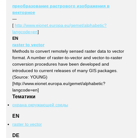
преобразование растрового изображения в
векторное
—
[
http://www.eionet.europa.eu/gemet/alphabetic?
langcode=en
]
EN
raster to vector
Methods to convert remotely sensed raster data to vector
format. A number of raster-to-vector and vector-to-raster
conversion procedures have been developed and
introduced to current releases of many GIS packages.
(Source: YOUNG)
[http://www.eionet.europa.eu/gemet/alphabetic?
langcode=en]
Тематики
охрана окружающей среды
EN
raster to vector
DE