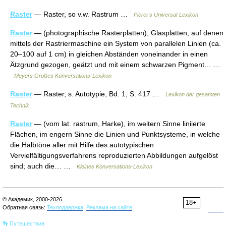
Raster
— Raster, so v.w. Rastrum …
Pierer's Universal-Lexikon
Raster
— (photographische Rasterplatten), Glasplatten, auf denen
mittels der Rastriermaschine ein System von parallelen Linien (ca.
20–100 auf 1 cm) in gleichen Abständen voneinander in einen
Ätzgrund gezogen, geätzt und mit einem schwarzen Pigment… …
Meyers Großes Konversations-Lexikon
Raster
— Raster, s. Autotypie, Bd. 1, S. 417 …
Lexikon der gesamten
Technik
Raster
— (vom lat. rastrum, Harke), im weitern Sinne liniierte
Flächen, im engern Sinne die Linien und Punktsysteme, in welche
die Halbtöne aller mit Hilfe des autotypischen
Vervielfältigungsverfahrens reproduzierten Abbildungen aufgelöst
sind; auch die… …
Kleines Konversations-Lexikon
© Академик, 2000-2026
18+
Обратная связь:
Техподдержка
,
Реклама на сайте
👣 Путешествия