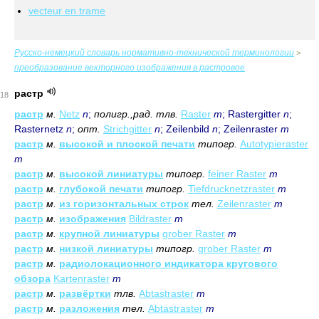
vecteur en trame
Русско-немецкий словарь нормативно-технической терминологии
>
преобразование векторного изображения в растровое
растр
18
растр
м.
Netz
n
;
полигр.,рад. тлв.
Raster
m
; Rastergitter
n
;
Rasternetz
n
;
опт.
Strichgitter
n
; Zeilenbild
n
; Zeilenraster
m
растр
м.
высокой и плоской печати
типогр.
Autotypieraster
m
растр
м.
высокой линиатуры
типогр.
feiner Raster
m
растр
м.
глубокой печати
типогр.
Tiefdrucknetzraster
m
растр
м.
из горизонтальных строк
тел.
Zeilenraster
m
растр
м.
изображения
Bildraster
m
растр
м.
крупной линиатуры
grober Raster
m
растр
м.
низкой линиатуры
типогр.
grober Raster
m
растр
м.
радиолокационного индикатора кругового
обзора
Kartenraster
m
растр
м.
развёртки
тлв.
Abtastraster
m
растр
м.
разложения
тел.
Abtastraster
m