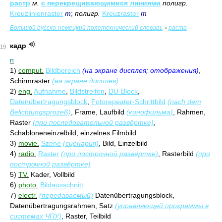
растр
м.
с перекрещивающимися линиями
полигр.
Kreuzlinienraster
m
;
полигр.
Kreuzraster
m
Большой русско-немецкий полетехнический словарь
растр
>
кадр
19
n
1)
comput.
Bildbereich
(на экране дисплея; отображения)
,
Schirmraster
(на экране дисплея)
2)
eng.
Aufnahme
,
Bildstreifen
,
DU-Block
,
Datenübertragungsblock
,
Fotorepeater-Schrittbild
(nach dem
Belichtungsprozeß)
, Frame, Laufbild
(кинофильма)
, Rahmen,
Raster
(при последовательной развёртке)
,
Schabloneneinzelbild, einzelnes Filmbild
3)
movie.
Szene
(сценария)
, Bild, Einzelbild
4)
radio.
Raster
(при построчной развёртке)
, Rasterbild
(при
построчной развёртке)
5)
TV.
Kader, Vollbild
6)
photo.
Bildausschnitt
7)
electr.
(передаваемый)
Datenübertragungsblock,
Datenübertragungsrahmen, Satz
(управляющей программы в
системах ЧПУ)
, Raster, Teilbild