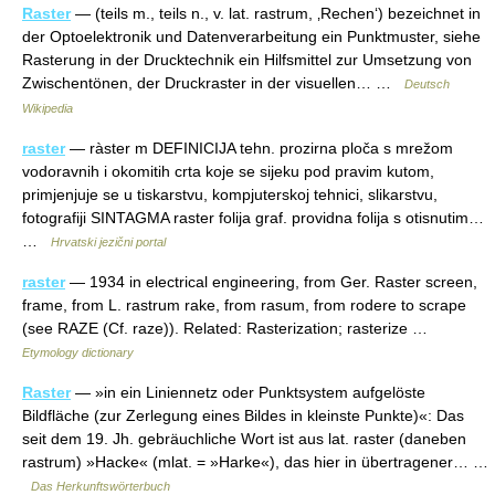
Raster
— (teils m., teils n., v. lat. rastrum, ‚Rechen‘) bezeichnet in
der Optoelektronik und Datenverarbeitung ein Punktmuster, siehe
Rasterung in der Drucktechnik ein Hilfsmittel zur Umsetzung von
Zwischentönen, der Druckraster in der visuellen… …
Deutsch
Wikipedia
raster
— ràster m DEFINICIJA tehn. prozirna ploča s mrežom
vodoravnih i okomitih crta koje se sijeku pod pravim kutom,
primjenjuje se u tiskarstvu, kompjuterskoj tehnici, slikarstvu,
fotografiji SINTAGMA raster folija graf. providna folija s otisnutim…
…
Hrvatski jezični portal
raster
— 1934 in electrical engineering, from Ger. Raster screen,
frame, from L. rastrum rake, from rasum, from rodere to scrape
(see RAZE (Cf. raze)). Related: Rasterization; rasterize …
Etymology dictionary
Raster
— »in ein Liniennetz oder Punktsystem aufgelöste
Bildfläche (zur Zerlegung eines Bildes in kleinste Punkte)«: Das
seit dem 19. Jh. gebräuchliche Wort ist aus lat. raster (daneben
rastrum) »Hacke« (mlat. = »Harke«), das hier in übertragener… …
Das Herkunftswörterbuch