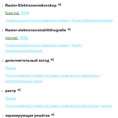
Raster-Elektronenmikroskop
3
food.ind.
REM
Универсальный русско-немецкий словарь
Raster-Elektronenmikroskop
>
Raster-elektronenstrahllithografie
4
microel.
SEBL
Универсальный русско-немецкий словарь
Raster-
>
elektronenstrahllithografie
дополнительный катод
5
Raster
Русско-немецкий словарь по химии и химической технологии
>
дополнительный катод
растр
6
Raster
Русско-немецкий словарь по химии и химической технологии
растр
>
экранирующая решётка
7