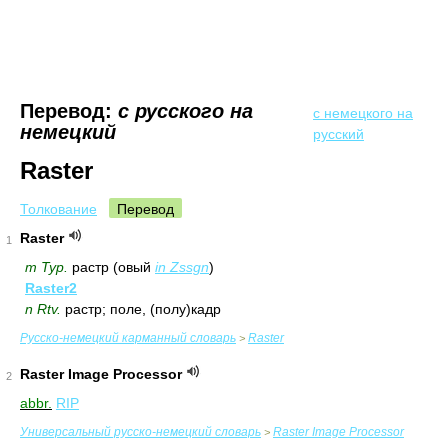
Перевод:
с русского на
с немецкого на
немецкий
русский
Raster
Толкование
Перевод
Raster
1
m Typ.
растр (овый
in Zssgn
)
Raster2
n Rtv.
растр; поле, (полу)кадр
Русско-немецкий карманный словарь
Raster
>
Raster Image Processor
2
abbr.
RIP
Универсальный русско-немецкий словарь
Raster Image Processor
>