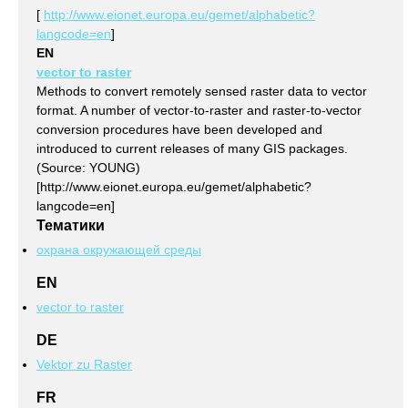
[
http://www.eionet.europa.eu/gemet/alphabetic?
langcode=en
]
EN
vector to raster
Methods to convert remotely sensed raster data to vector
format. A number of vector-to-raster and raster-to-vector
conversion procedures have been developed and
introduced to current releases of many GIS packages.
(Source: YOUNG)
[http://www.eionet.europa.eu/gemet/alphabetic?
langcode=en]
Тематики
охрана окружающей среды
EN
vector to raster
DE
Vektor zu Raster
FR