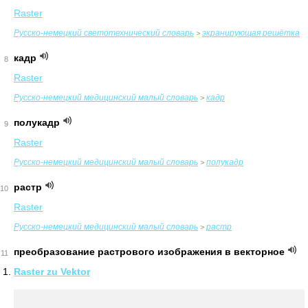
Raster
Русско-немецкий светотехнический словарь
экранирующая решётка
>
кадр
8
Raster
Руccко-немецкий медицинский малый словарь
кадр
>
полукадр
9
Raster
Руccко-немецкий медицинский малый словарь
полукадр
>
растр
10
Raster
Руccко-немецкий медицинский малый словарь
растр
>
преобразование растрового изображения в векторное
11
Raster zu Vektor