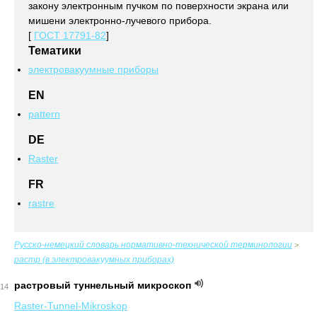
закону электронным пучком по поверхности экрана или
мишени электронно-лучевого прибора.
[
ГОСТ 17791-82
]
Тематики
электровакуумные приборы
EN
pattern
DE
Raster
FR
rastre
Русско-немецкий словарь нормативно-технической терминологии
>
растр (в электровакуумных приборах)
растровый туннельный микроскоп
14
Raster-Tunnel-Mikroskop