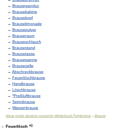
→
Brausegarnitur
→
Brausekabine
→
Brausekopf
→
Brauselimonade
→
Brausepulver
→
Brauseraum
→
Brauseschlauch
→
Brausestand
→
Brausetasse
→
Brausewanne
→
Brausezelle
→
Abschreckbrause
→
Feuerlöschbrause
→
Handbrause
→
Löschbrause
→
*Preßluftbrause
→
Spinnbrause
→
Wasserbrause
Neue große deutsch-russische Wörterbuch Polytechnic
Brause
>
Feuerlösch
6