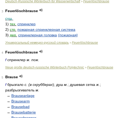
Deutsch-Russische Wörterbuch für Wasserwirtschaft
Feuerlöschbrause
>
Feuerlöschbrause
3
сущ.
1)
тех.
спринклер
2)
стр.
пожарная спринклерная система
3)
дер.
спринклерная головка
(пожарная)
Универсальный немецко-русский словарь
Feuerlöschbrause
>
Feuerlöschbrause
4
f
спринклер
м. пож.
Neue große deutsch-russische Wörterbuch Polytechnic
Feuerlöschbrause
>
Brause
5
f
брызгало
с. (в скрубберах
); душ
м.
; душевая сетка
ж.
;
разбрызгиватель
м.
→
Brauseanlage
→
Brausearm
→
Brausebad
→
Brausebatterie
→
Brausebrenner