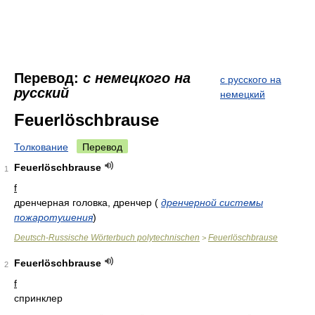
Перевод:
с немецкого на
с русского на
русский
немецкий
Feuerlöschbrause
Толкование
Перевод
Feuerlöschbrause
1
f
дренчерная головка, дренчер
(
дренчерной системы
пожаротушения
)
Deutsch-Russische Wörterbuch polytechnischen
Feuerlöschbrause
>
Feuerlöschbrause
2
f
спринклер