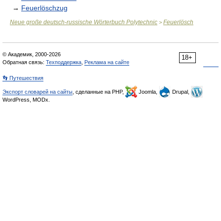
→
Feuerlöschzug
Neue große deutsch-russische Wörterbuch Polytechnic
Feuerlösch
>
© Академик, 2000-2026
18+
Обратная связь:
Техподдержка
,
Реклама на сайте
👣 Путешествия
Экспорт словарей на сайты
, сделанные на PHP,
Joomla,
Drupal,
WordPress, MODx.