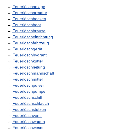
→
Feuerlöschanlage
→
Feuerlöscharmatur
→
Feuerlöschbecken
→
Feuerlöschboot
→
Feuerlöschbrause
→
Feuerlöscheinrichtung
→
Feuerlöschfahrzeug
→
Feuerlöschgerät
→
Feuerlöschhydrant
→
Feuerlöschkutter
→
Feuerlöschleitung
→
Feuerlöschmannschaft
→
Feuerlöschmittel
→
Feuerlöschpulver
→
Feuerlöschpumpe
→
Feuerlöschschiff
→
Feuerlöschschlauch
→
Feuerlöschstutzen
→
Feuerlöschventil
→
Feuerlöschwagen
→
Feuerlöschwesen