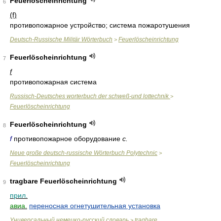
Feuerlöscheinrichtung
6
(f)
противопожарное устройство; система пожаротушения
Deutsch-Russische Militär Wörterbuch
Feuerlöscheinrichtung
>
Feuerlöscheinrichtung
7
f
противопожарная система
Russisch-Deutsches worterbuch der schweß-und lottechnik
>
Feuerlöscheinrichtung
Feuerlöscheinrichtung
8
f
противопожарное оборудование
с.
Neue große deutsch-russische Wörterbuch Polytechnic
>
Feuerlöscheinrichtung
tragbare Feuerlöscheinrichtung
9
прил.
авиа.
переносная огнетушительная установка
Универсальный немецко-русский словарь
tragbare
>