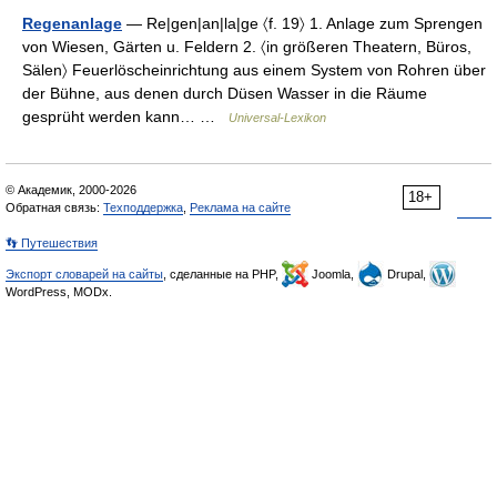
Regenanlage
— Re|gen|an|la|ge 〈f. 19〉 1. Anlage zum Sprengen
von Wiesen, Gärten u. Feldern 2. 〈in größeren Theatern, Büros,
Sälen〉 Feuerlöscheinrichtung aus einem System von Rohren über
der Bühne, aus denen durch Düsen Wasser in die Räume
gesprüht werden kann… …
Universal-Lexikon
© Академик, 2000-2026
18+
Обратная связь:
Техподдержка
,
Реклама на сайте
👣 Путешествия
Экспорт словарей на сайты
, сделанные на PHP,
Joomla,
Drupal,
WordPress, MODx.