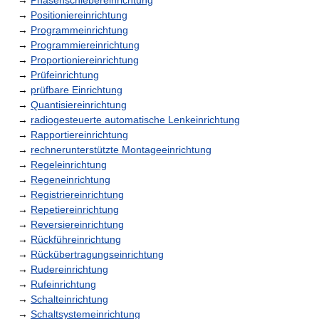
→
Phasenschiebereinrichtung
→
Positioniereinrichtung
→
Programmeinrichtung
→
Programmiereinrichtung
→
Proportioniereinrichtung
→
Prüfeinrichtung
→
prüfbare Einrichtung
→
Quantisiereinrichtung
→
radiogesteuerte automatische Lenkeinrichtung
→
Rapportiereinrichtung
→
rechnerunterstützte Montageeinrichtung
→
Regeleinrichtung
→
Regeneinrichtung
→
Registriereinrichtung
→
Repetiereinrichtung
→
Reversiereinrichtung
→
Rückführeinrichtung
→
Rückübertragungseinrichtung
→
Rudereinrichtung
→
Rufeinrichtung
→
Schalteinrichtung
→
Schaltsystemeinrichtung