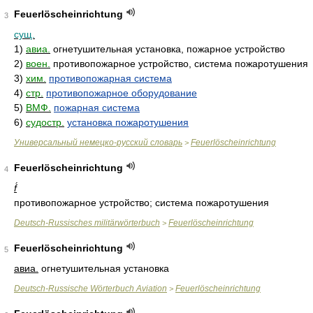
Feuerlöscheinrichtung
3
сущ.
1)
авиа.
огнетушительная установка, пожарное устройство
2)
воен.
противопожарное устройство, система пожаротушения
3)
хим.
противопожарная система
4)
стр.
противопожарное оборудование
5)
ВМФ.
пожарная система
6)
судостр.
установка пожаротушения
Универсальный немецко-русский словарь
Feuerlöscheinrichtung
>
Feuerlöscheinrichtung
4
f́
противопожарное устройство; система пожаротушения
Deutsch-Russisches militärwörterbuch
Feuerlöscheinrichtung
>
Feuerlöscheinrichtung
5
авиа.
огнетушительная установка
Deutsch-Russische Wörterbuch Aviation
Feuerlöscheinrichtung
>