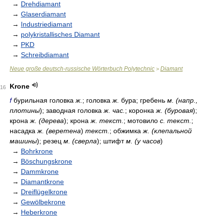
→
Drehdiamant
→
Glaserdiamant
→
Industriediamant
→
polykristallisches Diamant
→
PKD
→
Schreibdiamant
Neue große deutsch-russische Wörterbuch Polytechnic
Diamant
>
Krone
16
f
бурильная головка
ж.
; головка
ж.
бура; гребень
м. (напр.,
плотины
); заводная головка
ж. час.
; коронка
ж. (буровая
);
крона
ж. (дерева
); крона
ж. текст.
; мотовило
с. текст.
;
насадка
ж. (веретена
)
текст.
; обжимка
ж. (клепальной
машины
); резец
м. (сверла
); штифт
м. (у часов
)
→
Bohrkrone
→
Böschungskrone
→
Dammkrone
→
Diamantkrone
→
Dreiflügelkrone
→
Gewölbekrone
→
Heberkrone