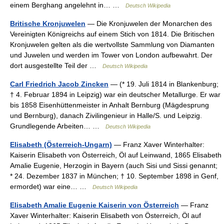
einem Berghang angelehnt in… …
Deutsch Wikipedia
Britische Kronjuwelen
— Die Kronjuwelen der Monarchen des
Vereinigten Königreichs auf einem Stich von 1814. Die Britischen
Kronjuwelen gelten als die wertvollste Sammlung von Diamanten
und Juwelen und werden im Tower von London aufbewahrt. Der
dort ausgestellte Teil der …
Deutsch Wikipedia
Carl Friedrich Jacob Zincken
— (* 19. Juli 1814 in Blankenburg;
† 4. Februar 1894 in Leipzig) war ein deutscher Metallurge. Er war
bis 1858 Eisenhüttenmeister in Anhalt Bernburg (Mägdesprung
und Bernburg), danach Zivilingenieur in Halle/S. und Leipzig.
Grundlegende Arbeiten… …
Deutsch Wikipedia
Elisabeth (Österreich-Ungarn)
— Franz Xaver Winterhalter:
Kaiserin Elisabeth von Österreich, Öl auf Leinwand, 1865 Elisabeth
Amalie Eugenie, Herzogin in Bayern (auch Sisi und Sissi genannt;
* 24. Dezember 1837 in München; † 10. September 1898 in Genf,
ermordet) war eine… …
Deutsch Wikipedia
Elisabeth Amalie Eugenie Kaiserin von Österreich
— Franz
Xaver Winterhalter: Kaiserin Elisabeth von Österreich, Öl auf