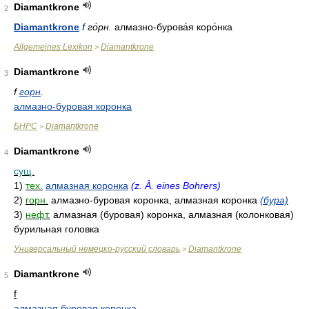
Diamantkrone
2
Diamantkrone
f
го́рн.
алмазно-бурова́я коро́нка
Allgemeines Lexikon
Diamantkrone
>
Diamantkrone
3
f
горн
.
алмазно-буровая коронка
БНРС
Diamantkrone
>
Diamantkrone
4
сущ.
1)
тех.
алмазная коронка
(z. Â. eines Bohrers)
2)
горн.
алмазно-буровая коронка, алмазная коронка
(бура)
3)
нефт.
алмазная (буровая) коронка, алмазная (колонковая)
бурильная головка
Универсальный немецко-русский словарь
Diamantkrone
>
Diamantkrone
5
f
алмазная буровая коронка