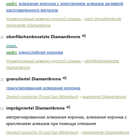
нефт.
алмазная коронка с креплением алмазов заливкой
расплавленного металла
Универсальный немецко-русский словарь
nach Vergußmethode
>
hergestellte Diamantkrone
oberflächenbesetzte Diamantkrone
10
прил.
нефт.
однослойная коронка
Универсальный немецко-русский словарь
oberflächenbesetzte
>
Diamantkrone
granulierte\ Diamantkrone
11
гранулированная алмазная коронка
Deutsch-russische Öl-und Gas-Wörterbuch
granulierte\ Diamantkrone
>
imprägnierte\ Diamantkrone
12
импрегнированная алмазная коронка, алмазная коронка с
креплением алмазов при помощи спекания
Deutsch-russische Öl-und Gas-Wörterbuch
imprägnierte\ Diamantkrone
>