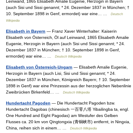
Leinwand, 1865 Elisabeth Amalie Eugenie, Herzogin in Bayern
(auch Sisi und Sissi genannt; * 24. Dezember 1837 in München; †
10. September 1898 in Genf, ermordet) war eine… …
Deutsch
Wikipedia
Elisabeth in Bayern
— Franz Xaver Winterhalter: Kaiserin
Elisabeth von Österreich, Öl auf Leinwand, 1865 Elisabeth Amalie
Eugenie, Herzogin in Bayern (auch Sisi und Sissi genannt; * 24.
Dezember 1837 in München; † 10. September 1898 in Genf,
ermordet) war eine… …
Deutsch Wikipedia
Elisabeth von Österreich-Ungarn
— Elisabeth Amalie Eugenie,
Herzogin in Bayern (auch Lisi, Sisi und Sissi genannt; * 24.
Dezember 1837 in München, Königreich Bayern; † 10. September
1898 in Genf) war eine Prinzessin aus der herzoglichen Nebenlinie
Zweibrücken Birkenfeld… …
Deutsch Wikipedia
Hundertacht Pagoden
— Die Hundertacht Pagoden bzw.
Hundertacht Dagobas (chinesisch 一百零八塔 Yibailingba ta, engl.
One Hundred and Eight Pagodas) am Westufer des Gelben
Flusses ca. 20 km von Qingtongxia (青铜峡市) entfernt, in Ningxia,
China, reihen sich in einem… …
Deutsch Wikipedia