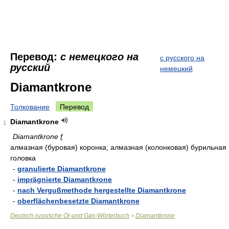
Перевод:
с немецкого на
с русского на
русский
немецкий
Diamantkrone
Толкование
Перевод
Diamantkrone
1
Diamantkrone
f
алмазная (буровая) коронка; алмазная (колонковая) бурильная
головка
-
granulierte Diamantkrone
-
imprägnierte Diamantkrone
-
nach Vergußmethode hergestellte Diamantkrone
-
oberflächenbesetzte Diamantkrone
Deutsch-russische Öl-und Gas-Wörterbuch
Diamantkrone
>