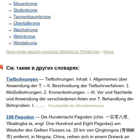
→
Mauerkrone
→
Stufenkrone
→
Tannenbaumkrone
→
Überfallkrone
→
Wachskrone
→
Wehrkrone
→
Windekrone
Neue große deutsch-russische Wörterbuch Polytechnic
Krone
>
См. также в других словарях:
Tiefbohrungen
— Tiefbohrungen. Inhalt: I. Allgemeines über
Anwendung der T. – II. Beschreibung der Tiefbohrverfahren: 1.
Meißelbohrungen; 2. Kronenbohrungen. – III. Vor und Nachteile
und Anwendung der verschiedenen Arten von T. Behandlung der
Bohrproben. I.… …
Enzyklopädie des Eisenbahnwesens
108 Pagoden
— Die Hundertacht Pagoden (chin. 一百零八塔,
Yibailingba ta, engl. One Hundred and Eight Pagodas) am
Westufer des Gelben Flusses ca. 20 km von Qingtongxia (青铜峡
市) entfernt, in Ningxia, China, reihen sich in einem Dreieck an