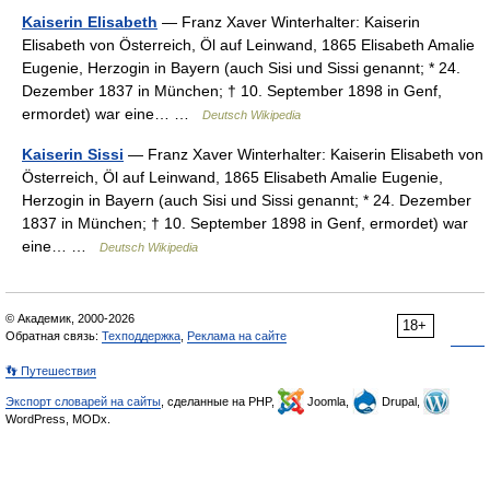
Kaiserin Elisabeth
— Franz Xaver Winterhalter: Kaiserin
Elisabeth von Österreich, Öl auf Leinwand, 1865 Elisabeth Amalie
Eugenie, Herzogin in Bayern (auch Sisi und Sissi genannt; * 24.
Dezember 1837 in München; † 10. September 1898 in Genf,
ermordet) war eine… …
Deutsch Wikipedia
Kaiserin Sissi
— Franz Xaver Winterhalter: Kaiserin Elisabeth von
Österreich, Öl auf Leinwand, 1865 Elisabeth Amalie Eugenie,
Herzogin in Bayern (auch Sisi und Sissi genannt; * 24. Dezember
1837 in München; † 10. September 1898 in Genf, ermordet) war
eine… …
Deutsch Wikipedia
© Академик, 2000-2026
18+
Обратная связь:
Техподдержка
,
Реклама на сайте
👣 Путешествия
Экспорт словарей на сайты
, сделанные на PHP,
Joomla,
Drupal,
WordPress, MODx.