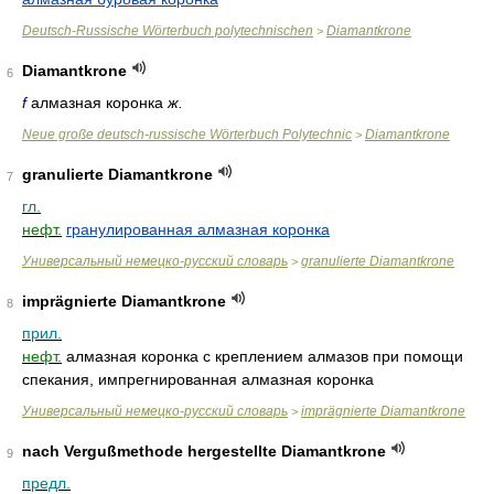
Deutsch-Russische Wörterbuch polytechnischen
Diamantkrone
>
Diamantkrone
6
f
алмазная коронка
ж.
Neue große deutsch-russische Wörterbuch Polytechnic
Diamantkrone
>
granulierte Diamantkrone
7
гл.
нефт.
гранулированная алмазная коронка
Универсальный немецко-русский словарь
granulierte Diamantkrone
>
imprägnierte Diamantkrone
8
прил.
нефт.
алмазная коронка с креплением алмазов при помощи
спекания, импрегнированная алмазная коронка
Универсальный немецко-русский словарь
imprägnierte Diamantkrone
>
nach Vergußmethode hergestellte Diamantkrone
9
предл.