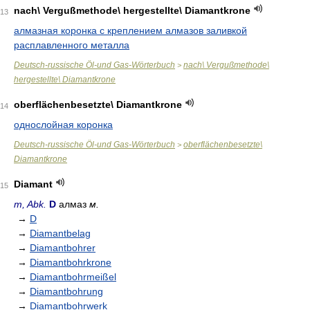
nach\ Vergußmethode\ hergestellte\ Diamantkrone
13
алмазная коронка с креплением алмазов заливкой
расплавленного металла
Deutsch-russische Öl-und Gas-Wörterbuch
nach\ Vergußmethode\
>
hergestellte\ Diamantkrone
oberflächenbesetzte\ Diamantkrone
14
однослойная коронка
Deutsch-russische Öl-und Gas-Wörterbuch
oberflächenbesetzte\
>
Diamantkrone
Diamant
15
m, Abk.
D
алмаз
м.
→
D
→
Diamantbelag
→
Diamantbohrer
→
Diamantbohrkrone
→
Diamantbohrmeißel
→
Diamantbohrung
→
Diamantbohrwerk