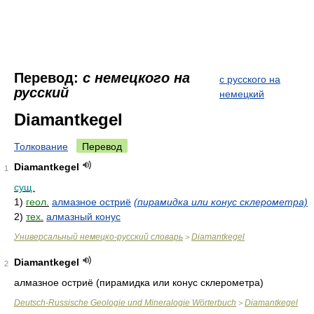
Перевод:
с немецкого на
с русского на
русский
немецкий
Diamantkegel
Толкование
Перевод
Diamantkegel
1
сущ.
1)
геол.
алмазное остриё
(пирамидка или конус склерометра)
2)
тех.
алмазный конус
Универсальный немецко-русский словарь
Diamantkegel
>
Diamantkegel
2
алмазное остриё (пирамидка или конус склерометра)
Deutsch-Russische Geologie und Mineralogie Wörterbuch
Diamantkegel
>