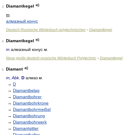
Diamantkegel
3
m
алмазный конус
Deutsch-Russische Wörterbuch polytechnischen
Diamantkegel
>
Diamantkegel
4
m
алмазный конус
м.
Neue große deutsch-russische Wörterbuch Polytechnic
Diamantkegel
>
Diamant
5
m, Abk.
D
алмаз
м.
→
D
→
Diamantbelag
→
Diamantbohrer
→
Diamantbohrkrone
→
Diamantbohrmeißel
→
Diamantbohrung
→
Diamantbohrwerk
→
Diamantgitter
→
Diamanthalter