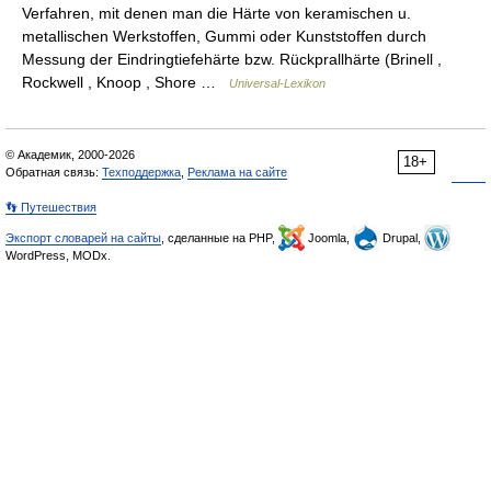
Verfahren, mit denen man die Härte von keramischen u.
metallischen Werkstoffen, Gummi oder Kunststoffen durch
Messung der Eindringtiefehärte bzw. Rückprallhärte (Brinell ,
Rockwell , Knoop , Shore …
Universal-Lexikon
© Академик, 2000-2026
18+
Обратная связь:
Техподдержка
,
Реклама на сайте
👣 Путешествия
Экспорт словарей на сайты
, сделанные на PHP,
Joomla,
Drupal,
WordPress, MODx.