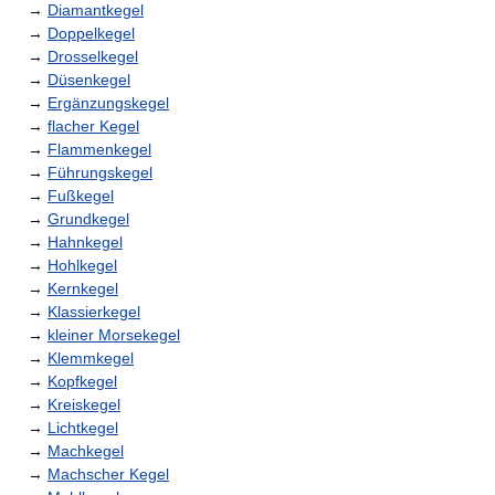
→
Diamantkegel
→
Doppelkegel
→
Drosselkegel
→
Düsenkegel
→
Ergänzungskegel
→
flacher Kegel
→
Flammenkegel
→
Führungskegel
→
Fußkegel
→
Grundkegel
→
Hahnkegel
→
Hohlkegel
→
Kernkegel
→
Klassierkegel
→
kleiner Morsekegel
→
Klemmkegel
→
Kopfkegel
→
Kreiskegel
→
Lichtkegel
→
Machkegel
→
Machscher Kegel