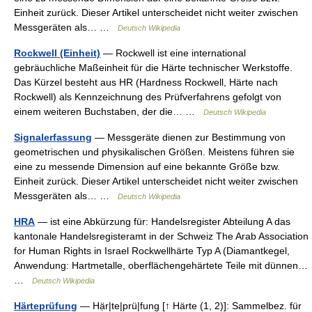
Einheit zurück. Dieser Artikel unterscheidet nicht weiter zwischen
Messgeräten als… …
Deutsch Wikipedia
Rockwell (Einheit)
— Rockwell ist eine international
gebräuchliche Maßeinheit für die Härte technischer Werkstoffe.
Das Kürzel besteht aus HR (Hardness Rockwell, Härte nach
Rockwell) als Kennzeichnung des Prüfverfahrens gefolgt von
einem weiteren Buchstaben, der die… …
Deutsch Wikipedia
Signalerfassung
— Messgeräte dienen zur Bestimmung von
geometrischen und physikalischen Größen. Meistens führen sie
eine zu messende Dimension auf eine bekannte Größe bzw.
Einheit zurück. Dieser Artikel unterscheidet nicht weiter zwischen
Messgeräten als… …
Deutsch Wikipedia
HRA
— ist eine Abkürzung für: Handelsregister Abteilung A das
kantonale Handelsregisteramt in der Schweiz The Arab Association
for Human Rights in Israel Rockwellhärte Typ A (Diamantkegel,
Anwendung: Hartmetalle, oberflächengehärtete Teile mit dünnen…
…
Deutsch Wikipedia
Härteprüfung
— Hạ̈r|te|prü|fung [↑ Härte (1, 2)]: Sammelbez. für