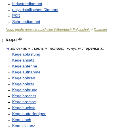
→
Industriediamant
→
polykristallisches Diamant
→
PKD
→
Schreibdiamant
Neue große deutsch-russische Wörterbuch Polytechnic
Diamant
>
Kegel
6
m
золотник
м.
; кегль
м. полигр.
; конус
м.
; тарелка
ж.
→
Kegelabtastung
→
Kegelansatz
→
Kegelantenne
→
Kegelaufnahme
→
Kegelbohren
→
Kegelbohrer
→
Kegelbohrung
→
Kegelbrecher
→
Kegelbremse
→
Kegelbuchse
→
Kegelbutterfertiger
→
Kegeldach
→
Kegeldistanz