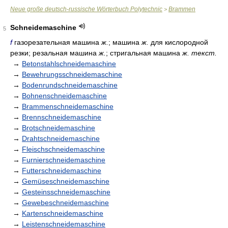
Neue große deutsch-russische Wörterbuch Polytechnic
Brammen
>
Schneidemaschine
5
f
газорезательная машина
ж.
; машина
ж.
для кислородной
резки; резальная машина
ж.
; стригальная машина
ж. текст.
→
Betonstahlschneidemaschine
→
Bewehrungsschneidemaschine
→
Bodenrundschneidemaschine
→
Bohnenschneidemaschine
→
Brammenschneidemaschine
→
Brennschneidemaschine
→
Brotschneidemaschine
→
Drahtschneidemaschine
→
Fleischschneidemaschine
→
Furnierschneidemaschine
→
Futterschneidemaschine
→
Gemüseschneidemaschine
→
Gesteinsschneidemaschine
→
Gewebeschneidemaschine
→
Kartenschneidemaschine
→
Leistenschneidemaschine