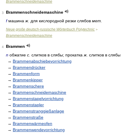
Brammenschneidemaschine
Brammenschneidemaschine
3
f
машина
ж.
для кислородной резки слябов
мет.
Neue große deutsch-russische Wörterbuch Polytechnic
>
Brammenschneidemaschine
Brammen
4
n
обжатие
с.
слитков в слябы; прокатка
ж.
слитков в слябы
→
Brammenabschiebevorrichtung
→
Brammendrücker
→
Brammenform
→
Brammenkipper
→
Brammenschere
→
Brammenschneidemaschine
→
Brammenstapelvorrichtung
→
Brammenstapler
→
Brammenstranggießanlage
→
Brammenstraße
→
Brammenwärmeofen
→
Brammenwendevorrichtung