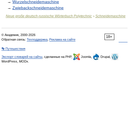
→
Wurzelschneidemaschine
→
Zwiebackschneidemaschine
Neue große deutsch-russische Wörterbuch Polytechnic
Schneidemaschine
>
© Академик, 2000-2026
18+
Обратная связь:
Техподдержка
,
Реклама на сайте
👣 Путешествия
Экспорт словарей на сайты
, сделанные на PHP,
Joomla,
Drupal,
WordPress, MODx.