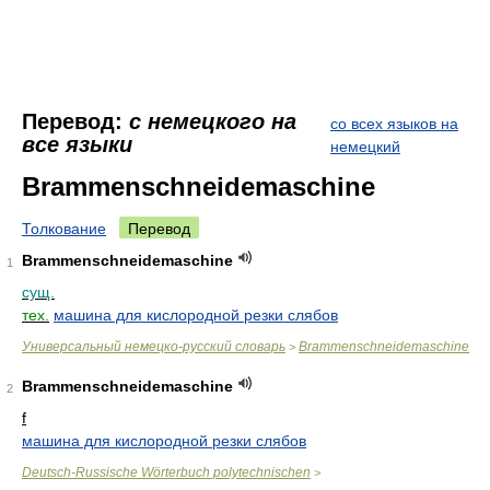
Перевод:
с немецкого на
со всех языков на
все языки
немецкий
Brammenschneidemaschine
Толкование
Перевод
Brammenschneidemaschine
1
сущ.
тех.
машина для кислородной резки слябов
Универсальный немецко-русский словарь
Brammenschneidemaschine
>
Brammenschneidemaschine
2
f
машина для кислородной резки слябов
Deutsch-Russische Wörterbuch polytechnischen
>