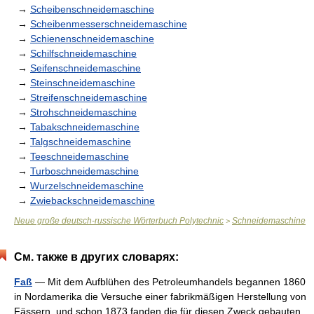
→
Scheibenschneidemaschine
→
Scheibenmesserschneidemaschine
→
Schienenschneidemaschine
→
Schilfschneidemaschine
→
Seifenschneidemaschine
→
Steinschneidemaschine
→
Streifenschneidemaschine
→
Strohschneidemaschine
→
Tabakschneidemaschine
→
Talgschneidemaschine
→
Teeschneidemaschine
→
Turboschneidemaschine
→
Wurzelschneidemaschine
→
Zwiebackschneidemaschine
Neue große deutsch-russische Wörterbuch Polytechnic
Schneidemaschine
>
См. также в других словарях:
Faß
— Mit dem Aufblühen des Petroleumhandels begannen 1860
in Nordamerika die Versuche einer fabrikmäßigen Herstellung von
Fässern, und schon 1873 fanden die für diesen Zweck gebauten