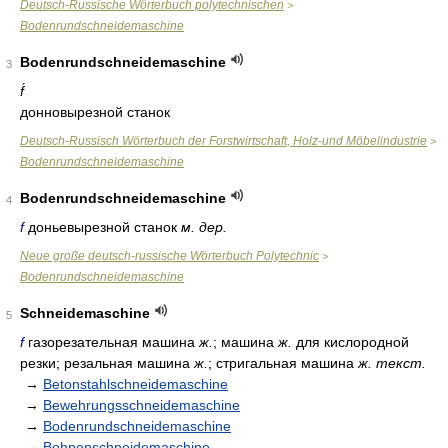
Deutsch-Russische Wörterbuch polytechnischen
>
Bodenrundschneidemaschine
Bodenrundschneidemaschine
3
f́
донновырезной станок
Deutsch-Russisch Wörterbuch der Forstwirtschaft, Holz-und Möbelindustrie
>
Bodenrundschneidemaschine
Bodenrundschneidemaschine
4
f
доньевырезной станок
м. дер.
Neue große deutsch-russische Wörterbuch Polytechnic
>
Bodenrundschneidemaschine
Schneidemaschine
5
f
газорезательная машина
ж.
; машина
ж.
для кислородной
резки; резальная машина
ж.
; стригальная машина
ж. текст.
→
Betonstahlschneidemaschine
→
Bewehrungsschneidemaschine
→
Bodenrundschneidemaschine
→
Bohnenschneidemaschine