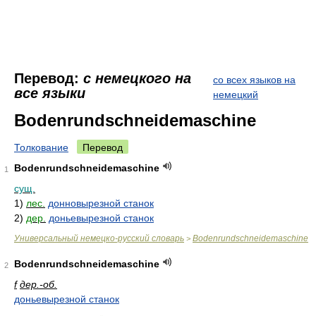
Перевод:
с немецкого на
со всех языков на
все языки
немецкий
Bodenrundschneidemaschine
Толкование
Перевод
Bodenrundschneidemaschine
1
сущ.
1)
лес.
донновырезной станок
2)
дер.
доньевырезной станок
Универсальный немецко-русский словарь
Bodenrundschneidemaschine
>
Bodenrundschneidemaschine
2
f
дер.-об.
доньевырезной станок