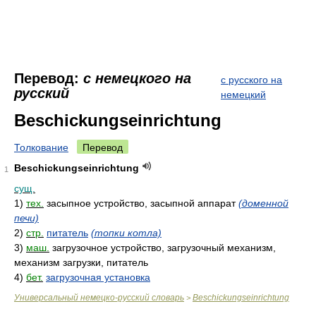
Перевод:
с немецкого на
с русского на
русский
немецкий
Beschickungseinrichtung
Толкование
Перевод
Beschickungseinrichtung
1
сущ.
1)
тех.
засыпное устройство, засыпной аппарат
(доменной
печи)
2)
стр.
питатель
(топки котла)
3)
маш.
загрузочное устройство, загрузочный механизм,
механизм загрузки, питатель
4)
бет.
загрузочная установка
Универсальный немецко-русский словарь
Beschickungseinrichtung
>