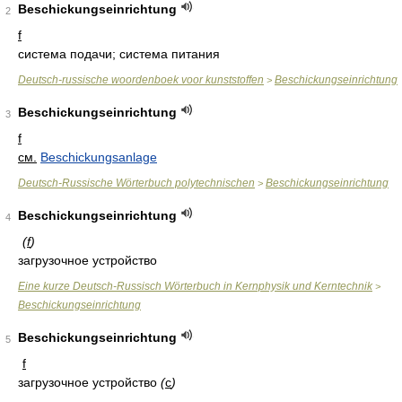
Beschickungseinrichtung
2
f
система подачи; система питания
Deutsch-russische woordenboek voor kunststoffen
Beschickungseinrichtung
>
Beschickungseinrichtung
3
f
см.
Beschickungsanlage
Deutsch-Russische Wörterbuch polytechnischen
Beschickungseinrichtung
>
Beschickungseinrichtung
4
(
f
)
загрузочное устройство
Eine kurze Deutsch-Russisch Wörterbuch in Kernphysik und Kerntechnik
>
Beschickungseinrichtung
Beschickungseinrichtung
5
f
загрузочное устройство
(
с
)