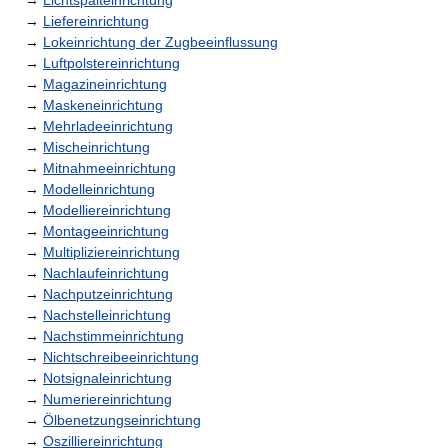
→
Lichtspalteinrichtung
→
Liefereinrichtung
→
Lokeinrichtung der Zugbeeinflussung
→
Luftpolstereinrichtung
→
Magazineinrichtung
→
Maskeneinrichtung
→
Mehrladeeinrichtung
→
Mischeinrichtung
→
Mitnahmeeinrichtung
→
Modelleinrichtung
→
Modelliereinrichtung
→
Montageeinrichtung
→
Multipliziereinrichtung
→
Nachlaufeinrichtung
→
Nachputzeinrichtung
→
Nachstelleinrichtung
→
Nachstimmeinrichtung
→
Nichtschreibeeinrichtung
→
Notsignaleinrichtung
→
Numeriereinrichtung
→
Ölbenetzungseinrichtung
→
Oszilliereinrichtung