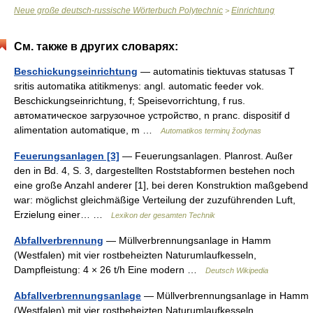
Neue große deutsch-russische Wörterbuch Polytechnic
Einrichtung
>
См. также в других словарях:
Beschickungseinrichtung
— automatinis tiektuvas statusas T
sritis automatika atitikmenys: angl. automatic feeder vok.
Beschickungseinrichtung, f; Speisevorrichtung, f rus.
автоматическое загрузочное устройство, n pranc. dispositif d
alimentation automatique, m …
Automatikos terminų žodynas
Feuerungsanlagen [3]
— Feuerungsanlagen. Planrost. Außer
den in Bd. 4, S. 3, dargestellten Roststabformen bestehen noch
eine große Anzahl anderer [1], bei deren Konstruktion maßgebend
war: möglichst gleichmäßige Verteilung der zuzuführenden Luft,
Erzielung einer… …
Lexikon der gesamten Technik
Abfallverbrennung
— Müllverbrennungsanlage in Hamm
(Westfalen) mit vier rostbeheizten Naturumlaufkesseln,
Dampfleistung: 4 × 26 t/h Eine modern …
Deutsch Wikipedia
Abfallverbrennungsanlage
— Müllverbrennungsanlage in Hamm
(Westfalen) mit vier rostbeheizten Naturumlaufkesseln,