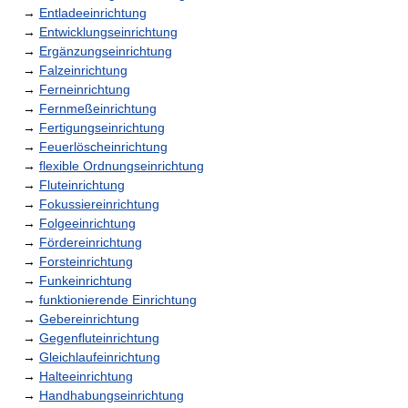
→
Entladeeinrichtung
→
Entwicklungseinrichtung
→
Ergänzungseinrichtung
→
Falzeinrichtung
→
Ferneinrichtung
→
Fernmeßeinrichtung
→
Fertigungseinrichtung
→
Feuerlöscheinrichtung
→
flexible Ordnungseinrichtung
→
Fluteinrichtung
→
Fokussiereinrichtung
→
Folgeeinrichtung
→
Fördereinrichtung
→
Forsteinrichtung
→
Funkeinrichtung
→
funktionierende Einrichtung
→
Gebereinrichtung
→
Gegenfluteinrichtung
→
Gleichlaufeinrichtung
→
Halteeinrichtung
→
Handhabungseinrichtung