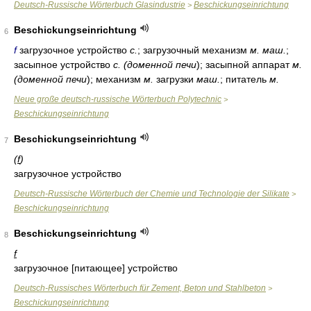
Deutsch-Russische Wörterbuch Glasindustrie
Beschickungseinrichtung
>
Beschickungseinrichtung
6
f
загрузочное устройство
с.
; загрузочный механизм
м. маш.
;
засыпное устройство
с. (доменной печи
); засыпной аппарат
м.
(доменной печи
); механизм
м.
загрузки
маш.
; питатель
м.
Neue große deutsch-russische Wörterbuch Polytechnic
>
Beschickungseinrichtung
Beschickungseinrichtung
7
(
f
)
загрузочное устройство
Deutsch-Russische Wörterbuch der Chemie und Technologie der Silikate
>
Beschickungseinrichtung
Beschickungseinrichtung
8
f
загрузочное [питающее] устройство
Deutsch-Russisches Wörterbuch für Zement, Beton und Stahlbeton
>
Beschickungseinrichtung