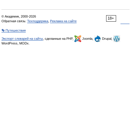
© Академик, 2000-2026
18+
Обратная связь:
Техподдержка
,
Реклама на сайте
👣 Путешествия
Экспорт словарей на сайты
, сделанные на PHP,
Joomla,
Drupal,
WordPress, MODx.