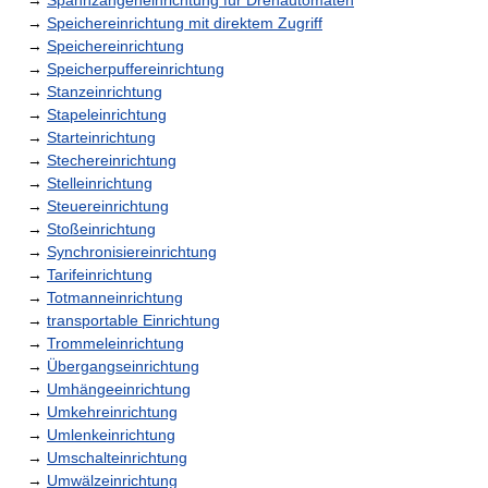
→
Spannzangeneinrichtung für Drehautomaten
→
Speichereinrichtung mit direktem Zugriff
→
Speichereinrichtung
→
Speicherpuffereinrichtung
→
Stanzeinrichtung
→
Stapeleinrichtung
→
Starteinrichtung
→
Stechereinrichtung
→
Stelleinrichtung
→
Steuereinrichtung
→
Stoßeinrichtung
→
Synchronisiereinrichtung
→
Tarifeinrichtung
→
Totmanneinrichtung
→
transportable Einrichtung
→
Trommeleinrichtung
→
Übergangseinrichtung
→
Umhängeeinrichtung
→
Umkehreinrichtung
→
Umlenkeinrichtung
→
Umschalteinrichtung
→
Umwälzeinrichtung