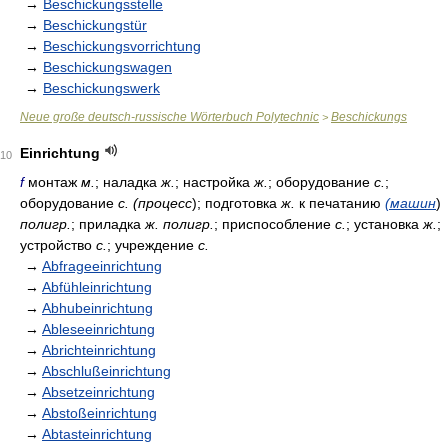
→
Beschickungsstelle
→
Beschickungstür
→
Beschickungsvorrichtung
→
Beschickungswagen
→
Beschickungswerk
Neue große deutsch-russische Wörterbuch Polytechnic
Beschickungs
>
Einrichtung
10
f
монтаж
м.
; наладка
ж.
; настройка
ж.
; оборудование
с.
;
оборудование
с. (процесс
); подготовка
ж.
к печатанию
(машин
)
полигр.
; приладка
ж. полигр.
; приспособление
с.
; установка
ж.
;
устройство
с.
; учреждение
с.
→
Abfrageeinrichtung
→
Abfühleinrichtung
→
Abhubeinrichtung
→
Ableseeinrichtung
→
Abrichteinrichtung
→
Abschlußeinrichtung
→
Absetzeinrichtung
→
Abstoßeinrichtung
→
Abtasteinrichtung