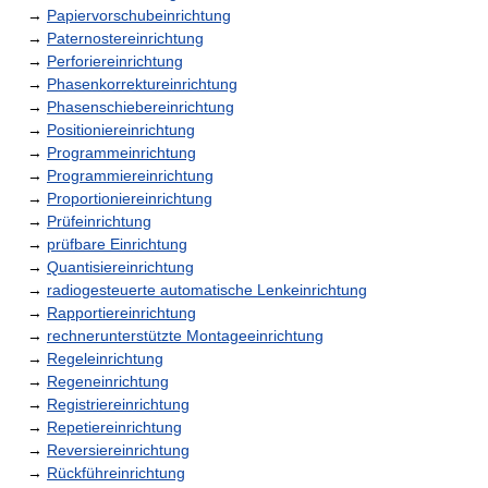
→
Papiervorschubeinrichtung
→
Paternostereinrichtung
→
Perforiereinrichtung
→
Phasenkorrektureinrichtung
→
Phasenschiebereinrichtung
→
Positioniereinrichtung
→
Programmeinrichtung
→
Programmiereinrichtung
→
Proportioniereinrichtung
→
Prüfeinrichtung
→
prüfbare Einrichtung
→
Quantisiereinrichtung
→
radiogesteuerte automatische Lenkeinrichtung
→
Rapportiereinrichtung
→
rechnerunterstützte Montageeinrichtung
→
Regeleinrichtung
→
Regeneinrichtung
→
Registriereinrichtung
→
Repetiereinrichtung
→
Reversiereinrichtung
→
Rückführeinrichtung