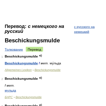
Перевод:
с немецкого на
с русского на
русский
немецкий
Beschickungsmulde
Толкование
Перевод
Beschickungsmulde
1
Beschickungsmulde
f
мет.
му́льда
Allgemeines Lexikon
Beschickungsmulde
>
Beschickungsmulde
2
f мет.
мульда
БНРС
Beschickungsmulde
>
Beschickungsmulde