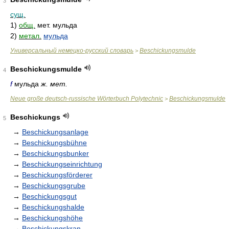
3
сущ.
1)
общ.
мет. мульда
2)
метал.
мульда
Универсальный немецко-русский словарь
Beschickungsmulde
>
Beschickungsmulde
4
f
мульда
ж. мет.
Neue große deutsch-russische Wörterbuch Polytechnic
Beschickungsmulde
>
Beschickungs
5
→
Beschickungsanlage
→
Beschickungsbühne
→
Beschickungsbunker
→
Beschickungseinrichtung
→
Beschickungsförderer
→
Beschickungsgrube
→
Beschickungsgut
→
Beschickungshalde
→
Beschickungshöhe
→
Beschickungskran