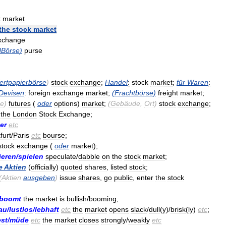
k
market
the
stock
market
xchange
dBörse
)
purse
ertpapierbörse
)
stock
exchange
;
Handel
:
stock
market
;
für
Waren
:
Devisen
:
foreign
exchange
market
;
(
Frachtbörse
)
freight
market
;
se
)
futures
(
oder
options
)
market
;
(
Gebäude
,
Ort
)
stock
exchange
;
the
London
Stock
Exchange
;
er
etc
furt
/
Paris
etc
bourse
;
stock
exchange
(
oder
market
);
ieren
/
spielen
speculate
/
dabble
on
the
stock
market
;
e
Aktien
(
officially
)
quoted
shares
,
listed
stock
;
(
Aktien
ausgeben
)
issue
shares
,
go
public
,
enter
the
stock
boomt
the
market
is
bullish
/
booming
;
lau
/
lustlos
/
lebhaft
etc
the
market
opens
slack
/
dull
(
y
)/
brisk
(
ly
)
etc
;
est
/
müde
etc
the
market
closes
strongly
/
weakly
etc