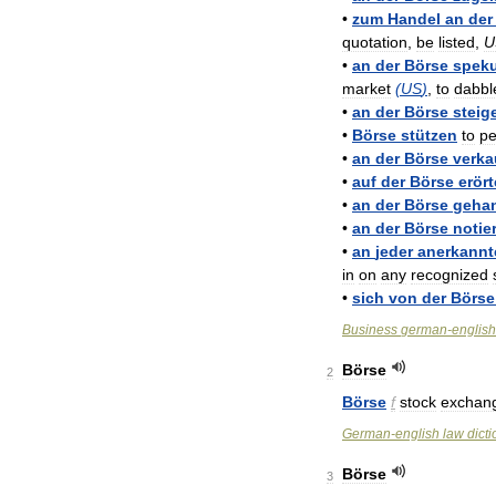
•
zum
Handel
an
der
quotation
,
be
listed
,
U
•
an
der
Börse
speku
market
(
US
)
,
to
dabbl
•
an
der
Börse
steig
•
Börse
stützen
to
p
•
an
der
Börse
verka
•
auf
der
Börse
erört
•
an
der
Börse
gehan
•
an
der
Börse
notier
•
an
jeder
anerkannt
in
on
any
recognized
•
sich
von
der
Börse
Business
german
-
english
Börse
2
Börse
f
stock
exchan
German
-
english
law
dict
Börse
3