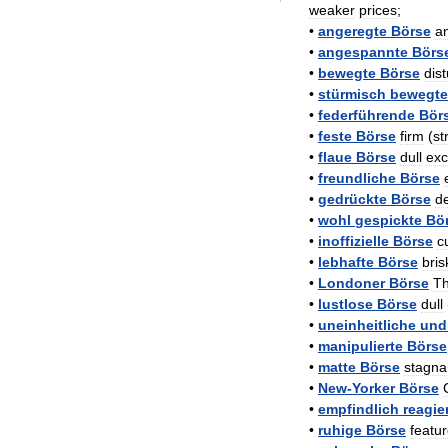
weaker
prices
;
•
angeregte
Börse
a
•
angespannte
Börs
•
bewegte
Börse
dis
•
stürmisch
bewegte
•
federführende
Bör
•
feste
Börse
firm
(
st
•
flaue
Börse
dull
ex
•
freundliche
Börse
•
gedrückte
Börse
d
•
wohl
gespickte
Bö
•
inoffizielle
Börse
c
•
lebhafte
Börse
bris
•
Londoner
Börse
T
•
lustlose
Börse
dull
•
uneinheitliche
und
•
manipulierte
Börse
•
matte
Börse
stagna
•
New
-
Yorker
Börse
•
empfindlich
reagie
•
ruhige
Börse
featu