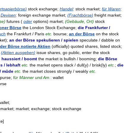
rtpapierbörse
)
stock
exchange
;
Handel
:
stock
market
;
für
Waren
:
Devisen
:
foreign
exchange
market
;
(
Frachtbörse
)
freight
market
;
se
)
futures
(
oder
options
)
market
;
(
Gebäude
,
Ort
)
stock
oner
Börse
the
London
Stock
Exchange
;
die
Frankfurter
/
uch
the
Frankfurt
/
Paris
etc
.
bourse
;
an
der
Börse
on
the
stock
ket
);
an
der
Börse
spekulieren
/
spielen
speculate
/
dabble
on
der
Börse
notierte
Aktien
(
officially
)
quoted
shares
,
listed
stock
;
(
Aktien
ausgeben
)
issue
shares
,
go
public
,
enter
the
stock
e
haussiert
/
boomt
the
market
is
bullish
/
booming
;
die
Börse
os
/
lebhaft
etc
.
the
market
opens
slack
/
dull
(
y
) /
brisk
(
ly
)
etc
.
;
die
/
müde
etc
.
the
market
closes
strongly
/
weakly
etc
.
purse
;
für
Männer
und
Am
.
:
wallet
urse
allet
;
market
;
market
;
exchange
;
stock
exchange
zə
]