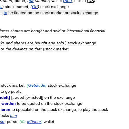
Frauen
)
purse
;
(
für
Männer
)
wallet
(
Brit
)
,
billfold
(
US
)
el
)
stock
market
;
(
Ort
)
stock
exchange
—
to
be
floated
on
the
stock
market
or
stock
exchange
iness
shares
are
bought
and
sold
or
international
financial
exchange
cks
and
shares
are
bought
and
sold
.
)
stock
exchange
,
or
the
dealings
on
that
.
)
stock
market
stock
market
;
(
Gebäude
)
stock
exchange
to
go
public
delt
]
[
traded
[
or
listed
]]
on
the
exchange
t
werden
to
be
quoted
on
the
stock
exchange
ieren
to
speculate
on
the
stock
exchange
,
to
play
the
stock
tocks
fam
rse
)
purse
;
(
für
Männer
)
wallet