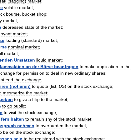
eak
(
sagging
)
market
;
se
volatile
market
;
ack
bourse
,
bucket
shop
;
y
market
;
e
depressed
state
of
the
market
;
uoyant
market
;
se
leading
(
standard
)
market
;
rse
nominal
market
;
ll
market
;
henden
Umsätzen
liquid
market
;
tammaktien
an
der
Börse
beantragen
to
make
application
to
the
xchange
for
permission
to
deal
in
new
ordinary
shares
;
attend
the
exchange
;
hren
(
notieren
)
to
quote
(
list
,
US
)
on
the
stock
exchange
;
o
mesmerize
the
market
;
geben
to
give
a
fillip
to
the
market
;
n
to
go
public
;
n
to
visit
the
stock
exchange
;
fern
halten
to
remain
shy
of
the
stock
market
;
nspruch
nehmen
to
overburden
the
market
;
o
be
on
the
stock
exchange
;
assen
sein
to
be
registered
with
the
stock
exchange
;