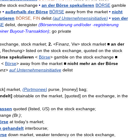
the
stock
exchange
•
an
der
Börse
spekulieren
BÖRSE
gamble
e
•
außerhalb
der
Börse
BÖRSE
away
from
the
market
•
nicht
otieren
BÖRSE
,
FIN
delist
(
auf
Unternehmensinitiative
)
•
von
der
SE
delist
,
deregister
(
Börsennotierung
und
/
oder
-
registrierung
einer
Buyout
-
Transaktion
)
;
go
private
exchange
,
stock
market
;
2
.
<
Finanz
,
Vw
>
stock
market
■
an
der
,
Rechnung
>
listed
on
the
stock
exchange
,
quoted
on
the
stock
örse
spekulieren
<
Börse
>
gamble
on
the
stock
exchange
■
<
Börse
>
away
from
the
market
■
nicht
mehr
an
der
Börse
anz
>
auf
Unternehmensinitiative
delist
ck
]
market
,
(
Portmonee
)
purse
, [
money
]
bag
;
ndelt
]
obtainable
on
the
market
, [
quoted
]
on
the
exchange
,
in
the
assen
quoted
(
listed
,
US
)
on
the
stock
exchange
;
hange
(
Br
.)
;
örse
at
today
’
s
market
;
e
gehandelt
interbourse
;
rse
down
market
,
weaker
tendency
on
the
stock
exchange
,