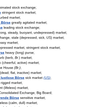
nimated
stock
exchange
;
e
stringent
stock
market
;
turbed
market
;
Börse
greatly
agitated
market
;
se
leading
stock
exchange
;
rong
,
steady
,
buoyant
,
undepressed
)
market
;
change
,
stale
(
depressed
,
sick
,
US
)
market
;
easy
market
;
epressed
market
,
stringent
stock
market
;
rse
heavy
(
long
)
purse
;
urb
(
kerb
,
Br
.
)
market
;
k
(
cheerful
,
active
)
market
;
he
House
(
Br
.)
;
(
dead
,
flat
,
inactive
)
market
;
lustlose
Börse
sick
market
(
US
)
;
rigged
market
;
nt
(
lifeless
)
market
;
Consolidated
Exchange
,
Big
Board
;
rende
Börse
sensitive
market
;
reless
(
calm
,
dull
)
market
;