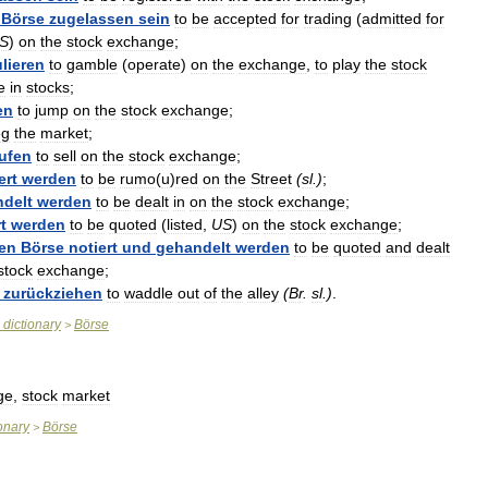
Börse
zugelassen
sein
to
be
accepted
for
trading
(
admitted
for
S
)
on
the
stock
exchange
;
lieren
to
gamble
(
operate
)
on
the
exchange
,
to
play
the
stock
e
in
stocks
;
en
to
jump
on
the
stock
exchange
;
eg
the
market
;
ufen
to
sell
on
the
stock
exchange
;
ert
werden
to
be
rumo
(
u
)
red
on
the
Street
(
sl
.)
;
delt
werden
to
be
dealt
in
on
the
stock
exchange
;
t
werden
to
be
quoted
(
listed
,
US
)
on
the
stock
exchange
;
en
Börse
notiert
und
gehandelt
werden
to
be
quoted
and
dealt
stock
exchange
;
zurückziehen
to
waddle
out
of
the
alley
(
Br
.
sl
.)
.
dictionary
Börse
>
ge
,
stock
market
ionary
Börse
>