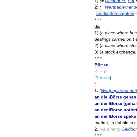
1
)
(=
Geldbörse
) (
für
2
)
(=
Wertpapierhand
an
die
Börse
gehen
* * *
die
1
)
(
a
place
where
bus
dealings
carried
on
.
)
2
)
(
a
place
where
sto
3
)
(
a
stock
exchange
* * *
Bör
·
se
<-, -
n
>
[
ˈbœrzə
]
f
1
.
(
Wertpapierhandel
)
an
die
\
Börse
gehen
an
der
\
Börse
[
gehan
an
der
\
Börse
notier
an
der
\
Börse
spekul
market
,
to
dabble
in
s
2
.
(
veraltend:
Geldbö
* * *