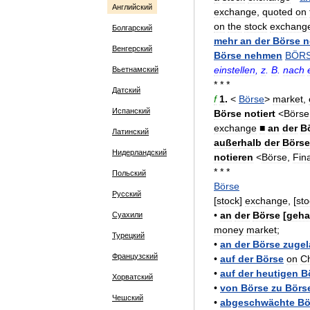
Английский
exchange
,
quoted
on
on
the
stock
exchang
Болгарский
mehr
an
der
Börse
n
Венгерский
Börse
nehmen
BÖR
einstellen
,
z
.
B
.
nach
Вьетнамский
* * *
Датский
f
1
.
<
Börse
>
market
,
Испанский
Börse
notiert
<
Börse
exchange
■
an
der
B
Латинский
außerhalb
der
Börse
Нидерландский
notieren
<
Börse
,
Fin
* * *
Польский
Börse
Русский
[
stock
]
exchange
, [
sto
•
an
der
Börse
[
geha
Суахили
money
market
;
Турецкий
•
an
der
Börse
zugel
Французский
•
auf
der
Börse
on
C
•
auf
der
heutigen
B
Хорватский
•
von
Börse
zu
Börs
Чешский
•
abgeschwächte
Bö