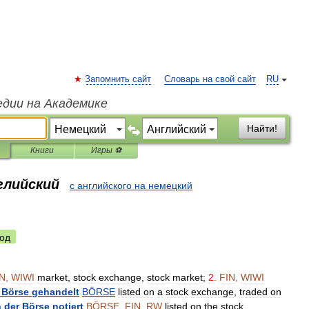
Запомнить сайт
Словарь на свой сайт
RU
едии на Академике
Найти!
Книги
Игры ⚽
глийский
с английского на немецкий
од
IN
,
WIWI
market
,
stock
exchange
,
stock
market
;
2
.
FIN
,
WIWI
Börse
gehandelt
BÖRSE
listed
on
a
stock
exchange
,
traded
on
n
der
Börse
notiert
BÖRSE
,
FIN
,
RW
listed
on
the
stock