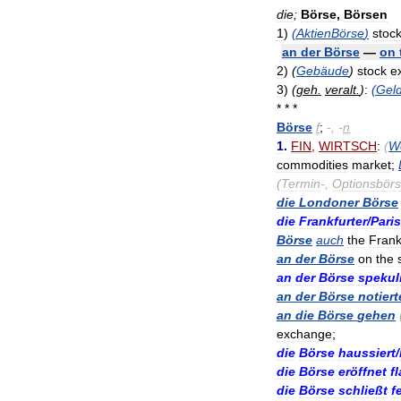
die
;
Börse
,
Börsen
1
)
(
AktienBörse
)
stoc
an
der
Börse
—
on
2
)
(
Gebäude
)
stock
e
3
)
(
geh
.
veralt
.
)
:
(
Gel
* * *
Börse
f
;
-
, -
n
1
.
FIN
,
WIRTSCH
:
(
W
commodities
market
;
(
Termin
-,
Optionsbör
die
Londoner
Börse
die
Frankfurter
/
Paris
Börse
auch
the
Frank
an
der
Börse
on
the
an
der
Börse
spekul
an
der
Börse
notiert
an
die
Börse
gehen
exchange
;
die
Börse
haussiert
/
die
Börse
eröffnet
f
die
Börse
schließt
f