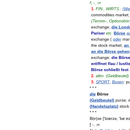
f
;
-
, -
n
1
.
FIN
.,
WIRTS
.
:
(
We
commodities
market
;
(
Termin
-,
Optionsbör
exchange
;
die
Lond
Pariser
etc
.
Börse
a
exchange
(
oder
mar
the
stock
market
;
an
an
die
Börse
gehen
exchange
;
die
Börs
eröffnet
flau
/
lustl
Börse
schließt
fest
2
.
altm
. (
Geldbeutel
)
3
.
SPORT
,
Boxen
:
p
* * *
die
Börse
(
Geldbeutel
)
purse
;
w
(
Handelsplatz
)
stock
* * *
Bọ̈r
|
se
['
bœrzə
, '
bøːɐ
f
-, -
n