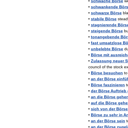
•
schwache
Börse
w
•
schwankende
Bör
•
schwarze
Börse
bl
•
stabile
Börse
stead
•
stagnierende
Börs
•
steigende
Börse
b
•
tonangebende
Bör
•
fast
umsatzlose
Bö
•
unbelebte
Börse
du
•
Börse
mit
ausreic
•
Zulassung
neuer
S
council
of
the
stock
e
•
Börse
besuchen
to
•
an
der
Börse
einfü
•
Börse
faszinieren
t
•
der
Börse
Auftrieb
•
an
die
Börse
gehe
•
auf
die
Börse
gehe
•
sich
von
der
Börse
•
Börse
zu
sehr
in
A
•
an
der
Börse
sein
t
•
an
der
Börse
zugel