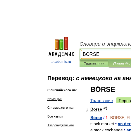
Словари и энциклоп
academic.ru
Толкования
Переводы
Перевод:
с немецкого на ан
BÖRSE
С английского на:
Немецкий
Толкование
Перев
С немецкого на:
Börse
1
Все языки
Börse
f
1
.
BÖRSE
,
F
stock
market
•
an
der
Азербайджанский
a
stock
exchange
•
a