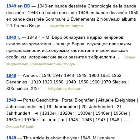
1949 en BD
— 1949 en bande dessinée Chronologie de la bande
dessinée : 1948 en bande dessinée 1949 en bande dessinée 1950
en bande dessinée Sommaire 1 Évènements 2 Nouveaux albums
2.1 Franco Belge …
Wikipédia en Français
1949 г.
— 1949 г. – М. Барр обнаружит в ядрах нейронов
скопление хроматина – тельце Барра, служащее признаком
принадлежности исследуемых клеток генетически женской
особи. см. исторические вехи развития эмбриологии …
Общая
эмбриология: Терминологический словарь
1949
— Années : 1946 1947 1948 1949 1950 1951 1952
Décennies : 1910 1920 1930 1940 1950 1960 1970 Siècles :
XIXe siècle XXe …
Wikipédia en Français
1949
— Portal Geschichte | Portal Biografien | Aktuelle Ereignisse |
Jahreskalender ◄ | 19. Jahrhundert | 20. Jahrhundert | 21.
Jahrhundert ◄ | 1910er | 1920er | 1930er | 1940er | 1950er |
1960er | 1970er | ► ◄◄ | ◄ | 1945 | 1946 | 1947 | 1948 |… …
Deutsch Wikipedia
1949
— This article is about the year 1949. Millennium: