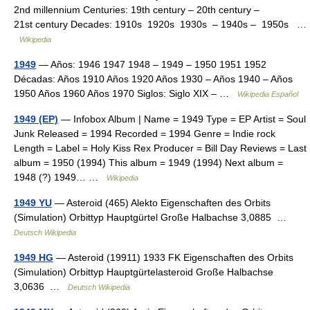
2nd millennium Centuries: 19th century – 20th century –
21st century Decades: 1910s 1920s 1930s – 1940s – 1950s …
Wikipedia
1949
— Años: 1946 1947 1948 – 1949 – 1950 1951 1952
Décadas: Años 1910 Años 1920 Años 1930 – Años 1940 – Años
1950 Años 1960 Años 1970 Siglos: Siglo XIX – …
Wikipedia Español
1949 (EP)
— Infobox Album | Name = 1949 Type = EP Artist = Soul
Junk Released = 1994 Recorded = 1994 Genre = Indie rock
Length = Label = Holy Kiss Rex Producer = Bill Day Reviews = Last
album = 1950 (1994) This album = 1949 (1994) Next album =
1948 (?) 1949… …
Wikipedia
1949 YU
— Asteroid (465) Alekto Eigenschaften des Orbits
(Simulation) Orbittyp Hauptgürtel Große Halbachse 3,0885 …
Deutsch Wikipedia
1949 HG
— Asteroid (19911) 1933 FK Eigenschaften des Orbits
(Simulation) Orbittyp Hauptgürtelasteroid Große Halbachse
3,0636 …
Deutsch Wikipedia