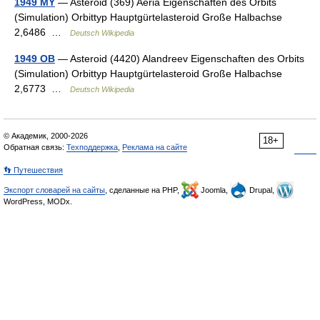
1949 MY
— Asteroid (369) Aeria Eigenschaften des Orbits
(Simulation) Orbittyp Hauptgürtelasteroid Große Halbachse
2,6486 …
Deutsch Wikipedia
1949 OB
— Asteroid (4420) Alandreev Eigenschaften des Orbits
(Simulation) Orbittyp Hauptgürtelasteroid Große Halbachse
2,6773 …
Deutsch Wikipedia
© Академик, 2000-2026
18+
Обратная связь:
Техподдержка
,
Реклама на сайте
👣 Путешествия
Экспорт словарей на сайты
, сделанные на PHP,
Joomla,
Drupal,
WordPress, MODx.