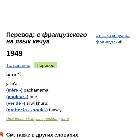
Перевод:
с французского
с языка кечуа на
на язык кечуа
французский
1949
Толкование
Перевод
terre
1
jallp'a;
(mère -)
pachamama;
(couleur -)
oqe;
(ver de -)
silwi khuru;
(gratter la - -poule-)
thawiy.
Dictionnaire français-quechua
terre
>
См. также в других словарях: