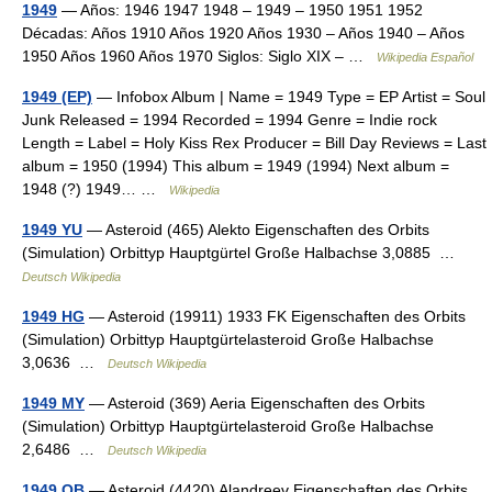
1949
— Años: 1946 1947 1948 – 1949 – 1950 1951 1952
Décadas: Años 1910 Años 1920 Años 1930 – Años 1940 – Años
1950 Años 1960 Años 1970 Siglos: Siglo XIX – …
Wikipedia Español
1949 (EP)
— Infobox Album | Name = 1949 Type = EP Artist = Soul
Junk Released = 1994 Recorded = 1994 Genre = Indie rock
Length = Label = Holy Kiss Rex Producer = Bill Day Reviews = Last
album = 1950 (1994) This album = 1949 (1994) Next album =
1948 (?) 1949… …
Wikipedia
1949 YU
— Asteroid (465) Alekto Eigenschaften des Orbits
(Simulation) Orbittyp Hauptgürtel Große Halbachse 3,0885 …
Deutsch Wikipedia
1949 HG
— Asteroid (19911) 1933 FK Eigenschaften des Orbits
(Simulation) Orbittyp Hauptgürtelasteroid Große Halbachse
3,0636 …
Deutsch Wikipedia
1949 MY
— Asteroid (369) Aeria Eigenschaften des Orbits
(Simulation) Orbittyp Hauptgürtelasteroid Große Halbachse
2,6486 …
Deutsch Wikipedia
1949 OB
— Asteroid (4420) Alandreev Eigenschaften des Orbits