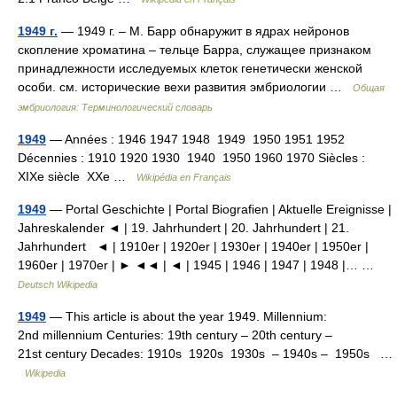
1949 г.
— 1949 г. – М. Барр обнаружит в ядрах нейронов
скопление хроматина – тельце Барра, служащее признаком
принадлежности исследуемых клеток генетически женской
особи. см. исторические вехи развития эмбриологии …
Общая
эмбриология: Терминологический словарь
1949
— Années : 1946 1947 1948 1949 1950 1951 1952
Décennies : 1910 1920 1930 1940 1950 1960 1970 Siècles :
XIXe siècle XXe …
Wikipédia en Français
1949
— Portal Geschichte | Portal Biografien | Aktuelle Ereignisse |
Jahreskalender ◄ | 19. Jahrhundert | 20. Jahrhundert | 21.
Jahrhundert ◄ | 1910er | 1920er | 1930er | 1940er | 1950er |
1960er | 1970er | ► ◄◄ | ◄ | 1945 | 1946 | 1947 | 1948 |… …
Deutsch Wikipedia
1949
— This article is about the year 1949. Millennium:
2nd millennium Centuries: 19th century – 20th century –
21st century Decades: 1910s 1920s 1930s – 1940s – 1950s …
Wikipedia