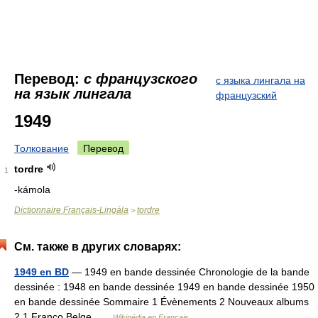
Перевод:
с французского
с языка лингала на
на язык лингала
французский
1949
Толкование
Перевод
tordre
1
-kámola
Dictionnaire Français-Lingála
tordre
>
См. также в других словарях:
1949 en BD
— 1949 en bande dessinée Chronologie de la bande
dessinée : 1948 en bande dessinée 1949 en bande dessinée 1950
en bande dessinée Sommaire 1 Évènements 2 Nouveaux albums
2.1 Franco Belge …
Wikipédia en Français