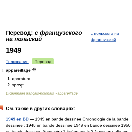
Перевод:
с французского
с польского на
на польский
французский
1949
Толкование
Перевод
appareillage
1
1
. aparatura
2
. sprzęt
Dictionnaire français-polonais
appareillage
>
См. также в других словарях:
1949 en BD
— 1949 en bande dessinée Chronologie de la bande
dessinée : 1948 en bande dessinée 1949 en bande dessinée 1950
en bande dessinée Sommaire 1 Évènements 2 Nouveaux albums