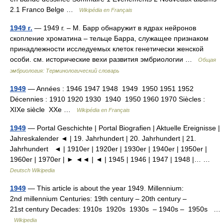
2.1 Franco Belge …
Wikipédia en Français
1949 г.
— 1949 г. – М. Барр обнаружит в ядрах нейронов
скопление хроматина – тельце Барра, служащее признаком
принадлежности исследуемых клеток генетически женской
особи. см. исторические вехи развития эмбриологии …
Общая
эмбриология: Терминологический словарь
1949
— Années : 1946 1947 1948 1949 1950 1951 1952
Décennies : 1910 1920 1930 1940 1950 1960 1970 Siècles :
XIXe siècle XXe …
Wikipédia en Français
1949
— Portal Geschichte | Portal Biografien | Aktuelle Ereignisse |
Jahreskalender ◄ | 19. Jahrhundert | 20. Jahrhundert | 21.
Jahrhundert ◄ | 1910er | 1920er | 1930er | 1940er | 1950er |
1960er | 1970er | ► ◄◄ | ◄ | 1945 | 1946 | 1947 | 1948 |… …
Deutsch Wikipedia
1949
— This article is about the year 1949. Millennium:
2nd millennium Centuries: 19th century – 20th century –
21st century Decades: 1910s 1920s 1930s – 1940s – 1950s …
Wikipedia