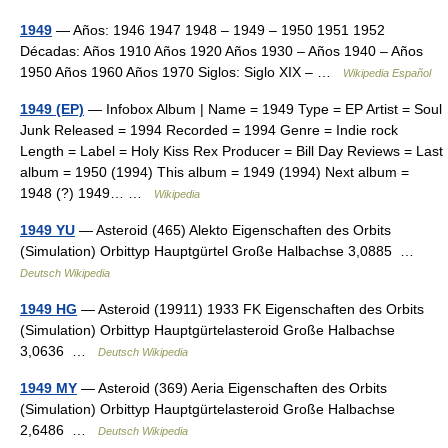
1949
— Años: 1946 1947 1948 – 1949 – 1950 1951 1952
Décadas: Años 1910 Años 1920 Años 1930 – Años 1940 – Años
1950 Años 1960 Años 1970 Siglos: Siglo XIX – …
Wikipedia Español
1949 (EP)
— Infobox Album | Name = 1949 Type = EP Artist = Soul
Junk Released = 1994 Recorded = 1994 Genre = Indie rock
Length = Label = Holy Kiss Rex Producer = Bill Day Reviews = Last
album = 1950 (1994) This album = 1949 (1994) Next album =
1948 (?) 1949… …
Wikipedia
1949 YU
— Asteroid (465) Alekto Eigenschaften des Orbits
(Simulation) Orbittyp Hauptgürtel Große Halbachse 3,0885 …
Deutsch Wikipedia
1949 HG
— Asteroid (19911) 1933 FK Eigenschaften des Orbits
(Simulation) Orbittyp Hauptgürtelasteroid Große Halbachse
3,0636 …
Deutsch Wikipedia
1949 MY
— Asteroid (369) Aeria Eigenschaften des Orbits
(Simulation) Orbittyp Hauptgürtelasteroid Große Halbachse
2,6486 …
Deutsch Wikipedia