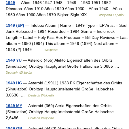
1949
— Años: 1946 1947 1948 – 1949 – 1950 1951 1952
Décadas: Años 1910 Años 1920 Años 1930 – Años 1940 – Años
1950 Años 1960 Años 1970 Siglos: Siglo XIX – …
Wikipedia Español
1949 (EP)
— Infobox Album | Name = 1949 Type = EP Artist = Soul
Junk Released = 1994 Recorded = 1994 Genre = Indie rock
Length = Label = Holy Kiss Rex Producer = Bill Day Reviews = Last
album = 1950 (1994) This album = 1949 (1994) Next album =
1948 (?) 1949… …
Wikipedia
1949 YU
— Asteroid (465) Alekto Eigenschaften des Orbits
(Simulation) Orbittyp Hauptgürtel Große Halbachse 3,0885 …
Deutsch Wikipedia
1949 HG
— Asteroid (19911) 1933 FK Eigenschaften des Orbits
(Simulation) Orbittyp Hauptgürtelasteroid Große Halbachse
3,0636 …
Deutsch Wikipedia
1949 MY
— Asteroid (369) Aeria Eigenschaften des Orbits
(Simulation) Orbittyp Hauptgürtelasteroid Große Halbachse
2,6486 …
Deutsch Wikipedia
1949 OB
— Asteroid (4420) Alandreev Eigenschaften des Orbits