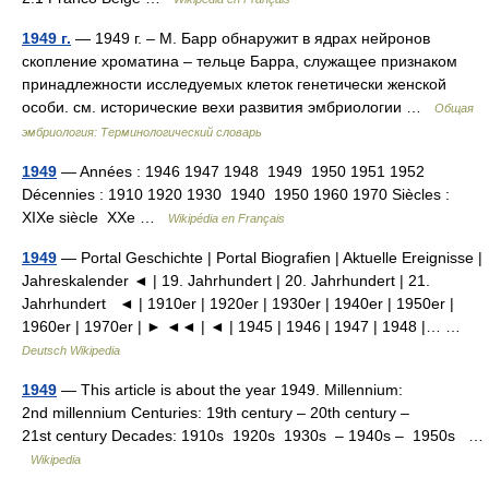
1949 г.
— 1949 г. – М. Барр обнаружит в ядрах нейронов
скопление хроматина – тельце Барра, служащее признаком
принадлежности исследуемых клеток генетически женской
особи. см. исторические вехи развития эмбриологии …
Общая
эмбриология: Терминологический словарь
1949
— Années : 1946 1947 1948 1949 1950 1951 1952
Décennies : 1910 1920 1930 1940 1950 1960 1970 Siècles :
XIXe siècle XXe …
Wikipédia en Français
1949
— Portal Geschichte | Portal Biografien | Aktuelle Ereignisse |
Jahreskalender ◄ | 19. Jahrhundert | 20. Jahrhundert | 21.
Jahrhundert ◄ | 1910er | 1920er | 1930er | 1940er | 1950er |
1960er | 1970er | ► ◄◄ | ◄ | 1945 | 1946 | 1947 | 1948 |… …
Deutsch Wikipedia
1949
— This article is about the year 1949. Millennium:
2nd millennium Centuries: 19th century – 20th century –
21st century Decades: 1910s 1920s 1930s – 1940s – 1950s …
Wikipedia