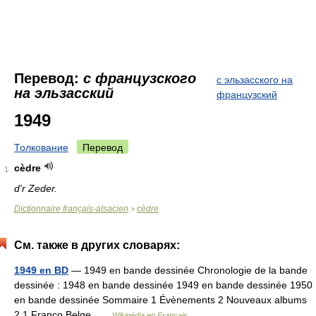
Перевод:
с французского
с эльзасского на
на эльзасский
французский
1949
Толкование
Перевод
cèdre
1
d'r Zeder.
Dictionnaire français-alsacien
cèdre
>
См. также в других словарях:
1949 en BD
— 1949 en bande dessinée Chronologie de la bande
dessinée : 1948 en bande dessinée 1949 en bande dessinée 1950
en bande dessinée Sommaire 1 Évènements 2 Nouveaux albums
2.1 Franco Belge …
Wikipédia en Français