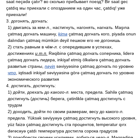
saat neçədə çatır? во сколько прибывает поезд? Bir saat gec
çatdıq мы приехали с опозданием на один час, çatdıq! уже
приехали!
3. догонять, догнать:
1) двигаясь за кем-л., настигнуть, нагонять, нагнать. Maşına
çatmaq догнать машину,
kimə
çatmaq догнать кого, piyada onun
dalından çatmaq mümkün deyil пешком его не догонишь
2) стать равным в
чём-л.
с опередившим в успехах,
достижениях
и т.п.
Rəqibinə çatmaq догнать соперника, liderə
çatmaq догнать лидера, inkişaf etmiş ölkələrə çatmaq догнать
развитые страны,
nəyin
səviyyəsinə çatmaq догнать по уровню
что
, iqtisadi inkişaf səviyyəsinə görə çatmaq догнать по уровню
экономического развития
4. достигать, достигнуть:
1) дойти, доехать до
какого-л.
места, предела. Sahilə çatmaq
достигнуть (достичь) берега, çətinliklə çatmaq достигнуть с
трудом
2) доходить, дойти по своим размерам, весу до какого-л.
предела. Yüksək səviyyəyə çatmaq достигнуть высокого уровня,
yüz faizə çatmaq достигнуть ста процентов, temperatur qırx
dərəcəyə çatdı температура достигла сорока градусов
3) приобрести своими усилиями, добиться
чего-л.
Məqsədinə