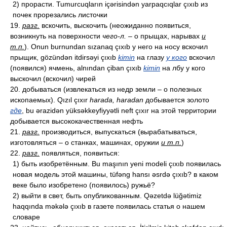
2) прорасти. Tumurcuqların içərisindən yarpaqcıqlar çıxıb из
почек прорезались листочки
19.
разг.
вскочить, выскочить (неожиданно появиться,
возникнуть на поверхности
чего-л.
– о прыщах, нарывах
и
т.п.
). Onun burnundan sızanaq çıxıb у него на носу вскочил
прыщик, gözündən itdirsəyi çıxıb
kimin
на глазу
у кого
вскочил
(появился) ячмень, alnından çiban çıxıb
kimin
на лбу у кого
выскочил (вскочил) чирей
20. добываться (извлекаться из недр земли – о полезных
ископаемых). Qızıl çıxır
harada, haradan
добывается золото
где
, bu ərazidən yüksəkkeyfiyyətli neft çıxır на этой территории
добывается высококачественная нефть
21.
разг.
производиться, выпускаться (вырабатываться,
изготовляться – о станках, машинах, оружии
и т.п.
)
22.
разг.
появляться, появиться:
1) быть изобретённым. Bu maşının yeni modeli çıxıb появилась
новая модель этой машины, tüfəng hansı əsrdə çıxıb? в каком
веке было изобретено (появилось) ружьё?
2) выйти в свет, быть опубликованным. Qəzetdə lüğətimiz
haqqında məkələ çıxıb в газете появилась статья о нашем
словаре