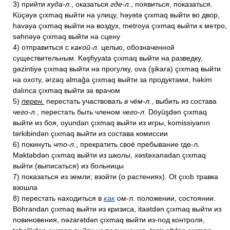
3) прийти
куда-л.
, оказаться
где-л.
, появиться, показаться.
Küçəyə çıxmaq выйти на улицу, həyətə çıxmaq выйти во двор,
havaya çıxmaq выйти на воздух, metroya çıxmaq выйти к метро,
səhnəyə çıxmaq выйти на сцену
4) отправиться с
какой-л.
целью, обозначенной
существительным. Kəşfiyyata çıxmaq выйти на разведку,
gəzintiyə çıxmaq выйти на прогулку, ova (şikara) çıxmaq выйти
на охоту, ərzaq almağa çıxmaq выйти за продуктами, həkim
dalınca çıxmaq выйти за врачом
5)
перен.
перестать участвовать
в чём-л.
, выбить из состава
чего-л.
, перестать быть членом
чего-л.
Döyüşdən çıxmaq
выйти из боя, oyundan çıxmaq выйти из игры, komissiyanın
tərkibindən çıxmaq выйти из состава комиссии
6) покинуть
что-л.
, прекратить своё пребывание где-л.
Məktəbdən çıxmaq выйти из школы, xəstəxanadan çıxmaq
выйти (выписаться) из больницы
7) показаться из земли; взойти (о растениях). Ot çıxıb травка
взошла
8) перестать находиться в
как
ом-л. положении, состоянии.
Böhrandan çıxmaq выйти из кризиса, itaətdən çıxmaq выйти из
повиновения, nəzarətdən çıxmaq выйти из-под контроля,