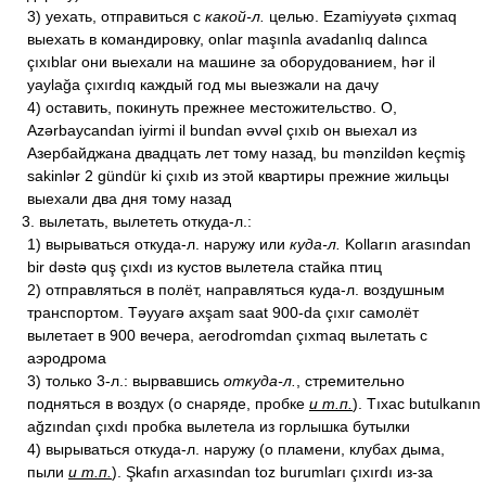
3) уехать, отправиться с
какой-л.
целью. Ezamiyyətə çıxmaq
выехать в командировку, onlar maşınla avadanlıq dalınca
çıxıblar они выехали на машине за оборудованием, hər il
yaylağa çıxırdıq каждый год мы выезжали на дачу
4) оставить, покинуть прежнее местожительство. O,
Azərbaycandan iyirmi il bundan əvvəl çıxıb он выехал из
Азербайджана двадцать лет тому назад, bu mənzildən keçmiş
sakinlər 2 gündür ki çıxıb из этой квартиры прежние жильцы
выехали два дня тому назад
3. вылетать, вылететь откуда-л.:
1) вырываться откуда-л. наружу или
куда-л.
Kolların arasından
bir dəstə quş çıxdı из кустов вылетела стайка птиц
2) отправляться в полёт, направляться куда-л. воздушным
транспортом. Təyyarə axşam saat 900-da çıxır самолёт
вылетает в 900 вечера, aerodromdan çıxmaq вылетать с
аэродрома
3) только 3-л.: вырвавшись
откуда-л.
, стремительно
подняться в воздух (о снаряде, пробке
и т.п.
). Tıxac butulkanın
ağzından çıxdı пробка вылетела из горлышка бутылки
4) вырываться откуда-л. наружу (о пламени, клубах дыма,
пыли
и т.п.
). Şkafın arxasından toz burumları çıxırdı из-за