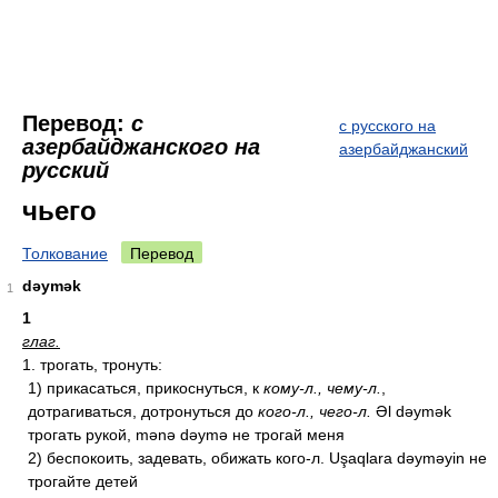
Перевод:
с
с русского на
азербайджанского на
азербайджанский
русский
чьего
Толкование
Перевод
dəymək
1
1
глаг.
1. трогать, тронуть:
1) прикасаться, прикоснуться, к
кому-л., чему-л.
,
дотрагиваться, дотронуться до
кого-л., чего-л.
Əl dəymək
трогать рукой, mənə dəymə не трогай меня
2) беспокоить, задевать, обижать кого-л. Uşaqlara dəyməyin не
трогайте детей