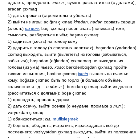
одолеть, преодолеть
что-л.
; суметь расплатиться (с долгами);
aradan çıxmaq
1) дать стрекача (стремительно убежать)
2) выйти из игры; acığını çıxmaq
kimdən, nədən
сорвать сердце
(злость)
на ком
; başı çıxmaq nədən знать (понимать) толк,
смыслить, разбираться в чём; başına çıxmaq:
1) садиться (сесть) на голову кому
2) ударить в голову (о спиртных напитках); başından (yadından)
çıxmaq выходить, выйти (вылететь) из головы (забываться,
забыться); başından (ağlından) çıxmamaq не выходить из
головы (из ума)
чьего, кого
; bərkdənboşdan çıxmaq пройти
тяжкие испытания; bəxtinə çıxmaq
kimin
выпасть на счастье
кому; boğaza çıxmaq быть по горло (в большом объёме,
количестве и т.д. –
о чём-л.
); borcdan çıxmaq выйти из долгов
(рассчитаться с долгами); boşa çıxmaq
1) пропадать, пропасть даром
2) дать осечку, выйти осечке (о неудаче, промахе
и т.п.
);
varyoxdan çıxmaq
1) обанкротиться;
см.
müflisləşmək
2) беднеть, обеднеть, истратить, израсходовать всё до
последнего; vəziyyətdən çıxmaq выходить, выйти из положения