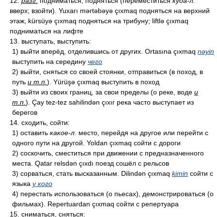
12.
разг.
подниматься, подняться (переместиться
куда-л.
вверх; взойти). Yuxarı mərtəbəyə çıxmaq подняться на верхний
этаж, kürsüyə çıxmaq подняться на трибуну; liftlə çıxmaq
подниматься на лифте
13. выступать, выступить:
1) выйти вперёд, отделившись от других. Ortasına çıxmaq
nəyin
выступить на середину
чего
2) выйти, сняться со своей стоянки, отправиться (в поход, в
путь
и т.п.
). Yürüşə çıxmaq выступить в поход
3) выйти из своих границ, за свои пределы (о реке, воде
и
т.п.
). Çay tez-tez sahilindən çıxır река часто выступает из
берегов
14. сходить, сойти:
1) оставить
какое-л.
место, перейдя на другое или перейти с
одного пути на другой. Yoldan çıxmaq сойти с дороги
2) соскочить, сместиться при движении с предназначенного
места. Qatar relsdən çıxdı поезд сошёл с рельсов
3) сорваться, стать высказанным. Dilindən çıxmaq
kimin
сойти с
языка
у кого
4) перестать использоваться (о пьесах), демонстрироваться (о
фильмах). Repertuardan çıxmaq сойти с репертуара
15. сниматься, сняться: