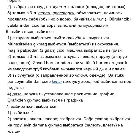
червяк
2) выбраться откуда-л.
куда-л.
ползком (о людях, животных)
3) только в 3-л.
перен.
простореч.
объявляться, начинать
проявлять себя (обычно о ворах, бандитах
и т.п.
). Oğrular zibil
çalalarından çıxdılar воры выползли из мусорных ям
6. выбиваться, выбиться:
1) с трудом выбраться, выйти
откуда-л.
; вырваться.
Mühasirədən çıxmaq выбиться (выбраться) из окружения,
maşın palçıqdan (zığdan) çıxdı машина выбралась из грязи
2) только в 3-л.: вырываться откуда-л. вверх, наружу (о струе
воды, пара). Zavod borularından alov və tüstü burumları çıxırdı
из заводских труб клубами вырывался чёрный дым и пламя
3) высунуться (о заправленной
во что-л.
одежде). Qalstuku
pencəyin altından çıxıb
kimin
галстук у
кого, чей
выбился из-под
пиджака
4)
разг.
нарушить установленное расписание, график.
Qrafikdən çıxmaq выбиться из графика
7. выбираться, выбраться:
1) выбиться 1
2) влезать, влезть наверх; взобраться. Dağa çıxmaq выбраться
на гору, evin damına çıxmaq выбраться (залезть, влезть) на
крышу