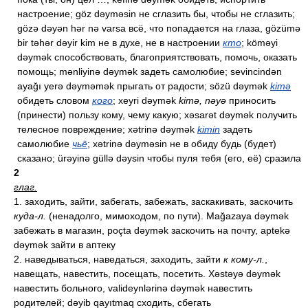
настроение; göz dəyməsin не сглазить бы, чтобы не сглазить;
gözə dəyən hər nə varsa всё, что попадается на глаза, gözümə
bir təhər dəyir kim не в духе, не в настроении
кто
; köməyi
dəymək способствовать, благоприятствовать, помочь, оказать
помощь; mənliyinə dəymək задеть самолюбие; sevincindən
ayağı yerə dəyməmək прыгать от радости; sözü dəymək
kimə
обидеть словом
кого
; xeyri dəymək
kimə, nəyə
приносить
(принести) пользу кому, чему какую; xəsarət dəymək получить
телесное повреждение; xətrinə dəymək
kimin
задеть
самолюбие
чьё
; xətrinə dəyməsin не в обиду будь (будет)
сказано; ürəyinə güllə dəysin чтобы пуля тебя (его, её) сразила
2
глаг.
1. заходить, зайти, забегать, забежать, заскакивать, заскочить
куда-л.
(ненадолго, мимоходом, по пути). Mağazaya dəymək
забежать в магазин, poçta dəymək заскочить на почту, aptekə
dəymək зайти в аптеку
2. наведываться, наведаться, заходить, зайти
к кому-л.
,
навещать, навестить, посещать, посетить. Xəstəyə dəymək
навестить больного, valideynlərinə dəymək навестить
родителей; dəyib qayıtmaq сходить, сбегать