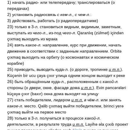
1) начать радио- или телепередачу; транслироваться (о
передачах)
2) установить радиосвязь
с кем-л., с чем-л.
:
3) действовать, работать (о радиопередатчике)
23) только в 3-л. становиться видным, видимым, заметным,
выступать из
чего-л.
, из-под
чего-л.
Qaranlıq (zülmət) içindən
çıxmaq выходить из мрака
24) взять
какое-л.
направление, курс при движении, начать
движение в соответствии с заданным направлением. Orbitə
çıxmaq выходить на орбиту (о космонавтах и космическом
корабле)
25) приводить, выводить куда-л. (о дороге, тропинке
и т.п.
).
Küçənin bir ucu çaya çıxır улица одним концом выходит к реке
26) быть обращённым куда-л., расположенным с
какой-л.
стороны (о двери, окне, фасаде дома
и т.п.
). Evin pəncərələri
küçəyə çıxır (baxır) окна дома выходят на улицу
27) стать победителем, лидером
и т.п.
в чём-л.
или занять
какое-л.
место. Qalib çıxmaq выйти победителем, birinci yerə
çıxmaq выйти на первое место
28) только в 3-л. получиться в процессе
какой-л.
деятельности, в результате труда
и т.п.
Layihə əla çıxıb проект