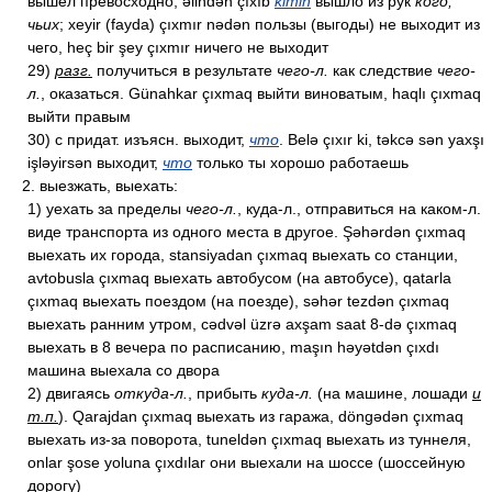
вышел превосходно; əlindən çıxıb
kimin
вышло из рук
кого,
чьих
; xeyir (fayda) çıxmır nədən пользы (выгоды) не выходит из
чего, heç bir şey çıxmır ничего не выходит
29)
разг.
получиться в результате
чего-л.
как следствие
чего-
л.
, оказаться. Günahkar çıxmaq выйти виноватым, haqlı çıxmaq
выйти правым
30) с придат. изъясн. выходит,
что
. Belə çıxır ki, təkcə sən yaxşı
işləyirsən выходит,
что
только ты хорошо работаешь
2. выезжать, выехать:
1) уехать за пределы
чего-л.
, куда-л., отправиться на каком-л.
виде транспорта из одного места в другое. Şəhərdən çıxmaq
выехать их города, stansiyadan çıxmaq выехать со станции,
avtobusla çıxmaq выехать автобусом (на автобусе), qatarla
çıxmaq выехать поездом (на поезде), səhər tezdən çıxmaq
выехать ранним утром, cədvəl üzrə axşam saat 8-də çıxmaq
выехать в 8 вечера по расписанию, maşın həyətdən çıxdı
машина выехала со двора
2) двигаясь
откуда-л.
, прибыть
куда-л.
(на машине, лошади
и
т.п.
). Qarajdan çıxmaq выехать из гаража, döngədən çıxmaq
выехать из-за поворота, tuneldən çıxmaq выехать из туннеля,
onlar şose yoluna çıxdılar они выехали на шоссе (шоссейную
дорогу)