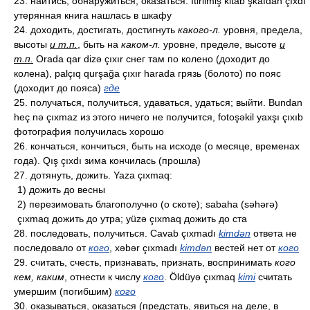
23. найтись, обнаружиться, оказаться. İtirilmiş kitab şkafdan çıxdı
утерянная книга нашлась в шкафу
24. доходить, достигать, достигнуть
какого-л.
уровня, предела,
высоты
и т.п.
, быть на
каком-л.
уровне, пределе, высоте
и
т.п.
Orada qar dizə çıxır снег там по колено (доходит до
колена), palçıq qurşağa çıxır harada грязь (болото) по пояс
(доходит до пояса)
где
25. получаться, получиться, удаваться, удаться; выйти. Bundan
heç nə çıxmaz из этого ничего не получится, fotoşəkil yaxşı çıxıb
фотография получилась хорошо
26. кончаться, кончиться, быть на исходе (о месяце, временах
года). Qış çıxdı зима кончилась (прошла)
27. дотянуть, дожить. Yaza çıxmaq:
1) дожить до весны
2) перезимовать благополучно (о скоте); sabaha (səhərə)
çıxmaq дожить до утра; yüzə çıxmaq дожить до ста
28. последовать, получиться. Cavab çıxmadı
kimdən
ответа не
последовало от
кого
, xəbər çıxmadı
kimdən
вестей нет от
кого
29. считать, счесть, признавать, признать, воспринимать
кого
кем, каким
, отнести к числу
кого
. Öldüyə çıxmaq
kimi
считать
умершим (погибшим)
кого
30. оказываться, оказаться (предстать, явиться на деле, в