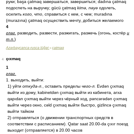
руки; başa çatmaq завершаться, завершиться; dadına çatmaq
подоспеть на выручку; gücü çatmaq
kimə, nəyə
одолеть,
осилить
кого, что
, справиться с кем, с чем; muradına
(murazına) çatmaq осуществить мечту, добиться желаемого
4
глаг.
разводить, развести, разжигать, разжечь (огонь, костёр
и
т.п.
)
Azərbaycanca-rusca lüğət
çatmaq
>
çıxmaq
4
1
глаг.
1. выходить, выйти:
1) уйти
откуда-л.
, оставить пределы
чего-л.
Evdən çıxmaq
выйти из дому, kabinetdən çıxmaq выйти из кабинета, arxa
qapıdan çıxmaq выйти через чёрный ход, pəncərədən çıxmaq
выйти через окно, cəld çıxmaq выйти быстро, gizlincə çıxmaq
выйти тайком
2) отправляться (о движении транспортных средств в
соответствии с расписанием). Qatar saat 20.00-da çıxır поезд
выходит (отправляется) в 20.00 часов