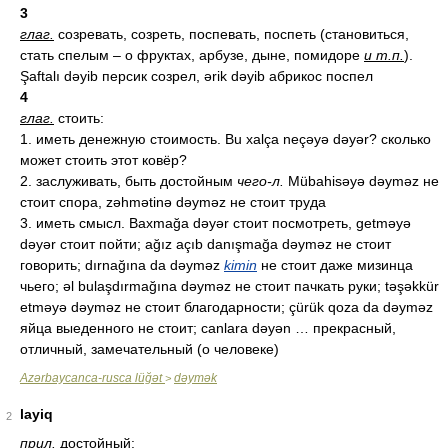
3
глаг.
созревать, созреть, поспевать, поспеть (становиться,
стать спелым – о фруктах, арбузе, дыне, помидоре
и т.п.
).
Şaftalı dəyib персик созрел, ərik dəyib абрикос поспел
4
глаг.
стоить:
1. иметь денежную стоимость. Bu xalça neçəyə dəyər? сколько
может стоить этот ковёр?
2. заслуживать, быть достойным
чего-л.
Mübahisəyə dəyməz не
стоит спора, zəhmətinə dəyməz не стоит труда
3. иметь смысл. Baxmağa dəyər стоит посмотреть, getməyə
dəyər стоит пойти; ağız açıb danışmağa dəyməz не стоит
говорить; dırnağına da dəyməz
kimin
не стоит даже мизинца
чьего; əl bulaşdırmağına dəyməz не стоит пачкать руки; təşəkkür
etməyə dəyməz не стоит благодарности; çürük qoza da dəyməz
яйца выеденного не стоит; canlara dəyən … прекрасный,
отличный, замечательный (о человеке)
Azərbaycanca-rusca lüğət
dəymək
>
layiq
2
прил.
достойный: