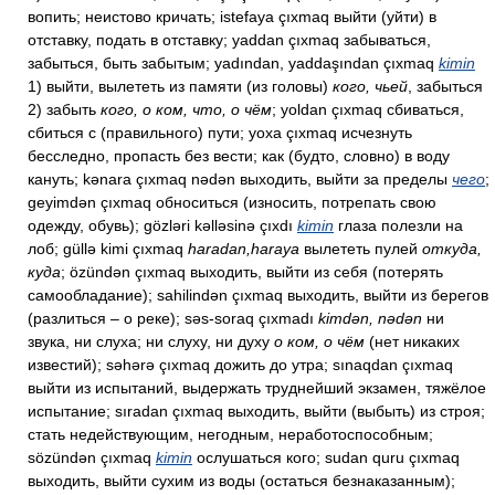
вопить; неистово кричать; istefaya çıxmaq выйти (уйти) в
отставку, подать в отставку; yaddan çıxmaq забываться,
забыться, быть забытым; yadından, yaddaşından çıxmaq
kimin
1) выйти, вылететь из памяти (из головы)
кого, чьей
, забыться
2) забыть
кого, о ком, что, о чём
; yoldan çıxmaq сбиваться,
сбиться с (правильного) пути; yoxa çıxmaq исчезнуть
бесследно, пропасть без вести; как (будто, словно) в воду
кануть; kənara çıxmaq nədən выходить, выйти за пределы
чего
;
geyimdən çıxmaq обноситься (износить, потрепать свою
одежду, обувь); gözləri kəlləsinə çıxdı
kimin
глаза полезли на
лоб; güllə kimi çıxmaq
haradan,haraya
вылететь пулей
откуда,
куда
; özündən çıxmaq выходить, выйти из себя (потерять
самообладание); sahilindən çıxmaq выходить, выйти из берегов
(разлиться – о реке); səs-soraq çıxmadı
kimdən, nədən
ни
звука, ни слуха; ни слуху, ни духу
о ком, о чём
(нет никаких
известий); səhərə çıxmaq дожить до утра; sınaqdan çıxmaq
выйти из испытаний, выдержать труднейший экзамен, тяжёлое
испытание; sıradan çıxmaq выходить, выйти (выбыть) из строя;
стать недействующим, негодным, неработоспособным;
sözündən çıxmaq
kimin
ослушаться кого; sudan quru çıxmaq
выходить, выйти сухим из воды (остаться безнаказанным);