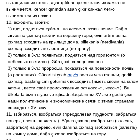
вытащился из стены, açar qıfıldan çıxmır ключ из замка не
вынимается, xəncər qınından asan çıxır кинжал легко
вынимается из ножен
10. всходить, взойти:
1) идя, подняться
куда-л.
, на
какое-л.
возвышение. Dağın
zirvəsinə çıxmaq взойти на вершину горы, evin artırmasına
çıxmaq всходить на крыльцо дома, pilləkənlə (nərdivanla)
çıxmaq всходить по лестнице (по трапу)
2) только в 3-л.: появиться, подняться над горизонтом (о
небесных светилах). Gün çıxdı солнце взошло
3) только в 3-л.: проросши, показаться на поверхности почвы
(о растениях). Cücərtisi çıxıb
nəyin
ростки чего взошли; gedib
çıxmaq, başlanğıcını götürmək восходить (иметь своим началом
что-л.
, вести своё происхождение
от кого-л., чего-л.
). Bu
ölkələrlə bizim siyasi və iqtisadi əlaqələrimiz XV əsrə gedib çıxır
наши политические и экономические связи с этими странами
восходят к XV веку
11. взбираться, взобраться (преодолевая трудности, забраться
наверх, влезть на
что-л.
). Ağaca çıxmaq взобраться (залезть,
забраться) на дерево, evin damına çıxmaq взобраться (залезть)
на крышу дома, dağa çıxmaq взобраться на гору