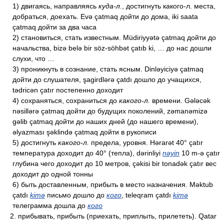
1) двигаясь, направляясь
куда-л.
, достигнуть какого-л. места,
добраться, доехать. Evə çatmaq дойти до дома, iki saata
çatmaq дойти за два часа
2) становиться, стать известным. Müdiriyyətə çatmaq дойти до
начальства, bizə belə bir söz-söhbət çatıb ki, … до нас дошли
слухи, что …
3) проникнуть в сознание, стать ясным. Dinləyiciyə çatmaq
дойти до слушателя, şagirdlərə çatdı дошло до учащихся,
tədricən çatır постепенно доходит
4) сохраняться, сохраниться до
какого-л.
времени. Gələcək
nəsillərə çatmaq дойти до будущих поколений, zəmanəmizə
gəlib çatmaq дойти до наших дней (до нашего времени),
əlyazması şəklində çatmaq дойти в рукописи
5) достигнуть
какого-л.
предела, уровня. Hərarət 40° çatır
температура доходит до 40° (тепла), dərinliyi
nəyin
10 m-ə çatır
глубина чего доходит до 10 метров, çəkisi bir tonadək çatır вес
доходит до одной тонны
6) быть доставленным, прибыть в место назначения. Məktub
çatdı
kimə
письмо дошло до
кого
, teleqram çatdı
kimə
телеграмма дошла до
кого
2. прибывать, прибыть (приехать, приплыть, прилететь). Qatar