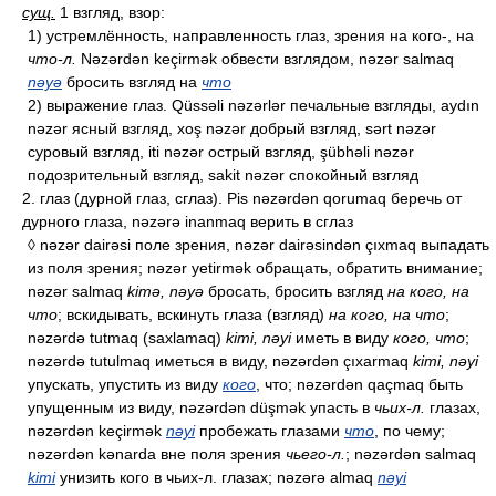
сущ.
1 взгляд, взор:
1) устремлённость, направленность глаз, зрения на кого-, на
что-л.
Nəzərdən keçirmək обвести взглядом, nəzər salmaq
nəyə
бросить взгляд на
что
2) выражение глаз. Qüssəli nəzərlər печальные взгляды, aydın
nəzər ясный взгляд, xoş nəzər добрый взгляд, sərt nəzər
суровый взгляд, iti nəzər острый взгляд, şübhəli nəzər
подозрительный взгляд, sakit nəzər спокойный взгляд
2. глаз (дурной глаз, сглаз). Pis nəzərdən qorumaq беречь от
дурного глаза, nəzərə inanmaq верить в сглаз
◊ nəzər dairəsi поле зрения, nəzər dairəsindən çıxmaq выпадать
из поля зрения; nəzər yetirmək обращать, обратить внимание;
nəzər salmaq
kimə, nəyə
бросать, бросить взгляд
на кого, на
что
; вскидывать, вскинуть глаза (взгляд)
на кого, на что
;
nəzərdə tutmaq (saxlamaq)
kimi, nəyi
иметь в виду
кого, что
;
nəzərdə tutulmaq иметься в виду, nəzərdən çıxarmaq
kimi, nəyi
упускать, упустить из виду
кого
, что; nəzərdən qaçmaq быть
упущенным из виду, nəzərdən düşmək упасть в
чьих-л.
глазах,
nəzərdən keçirmək
nəyi
пробежать глазами
что
, по чему;
nəzərdən kənarda вне поля зрения
чьего-л.
; nəzərdən salmaq
kimi
унизить кого в чьих-л. глазах; nəzərə almaq
nəyi