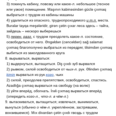
3) покинуть кабину, повозку или какое-л. небольшое (тесное
или узкое) помещение. Maşının kabinəsindən güclə çıxmaq
выбраться с трудом из кабины машины
4) удалиться из опасного, труднопроходимого
и т.п.
места.
Buralar tayqa meşələridir, girən çətin çıxar леса здесь – тайга,
зайдешь – нескоро выберешься
5)
перен.
разг.
с трудом преодолеть какое-л. состояние,
освободиться от него. Əngəldən (cəncəldən) sağ salamat
çıxmaq благополучно выбраться из передряг, tilsimdən çıxmaq
выбиться из заколдованного круга
8. вырываться, вырваться:
1) выдернуться, вытащиться. Diş çıxdı зуб вырвался
2) рывком, силой освободиться от
чьих-л.
рук. Əlindən çıxmaq
kimin
вырваться из рук
кого
, чьих
2) силой, преодолев препятствия, освободиться, спастись.
Azadlığa çıxmaq вырваться на свободу (на волю)
3) уйти вперёд, обогнать. İrəli çıxmaq вырваться вперёд
(опередить
кого-л., что-л. в чём-л.
)
9. вытаскиваться, вытащиться; извлечься, выниматься,
вынуться (обычно
о чём-л.
укреплённом, застрявшем,
вонзившемся). Mıx divardan çətin çıxdı гвоздь с трудом