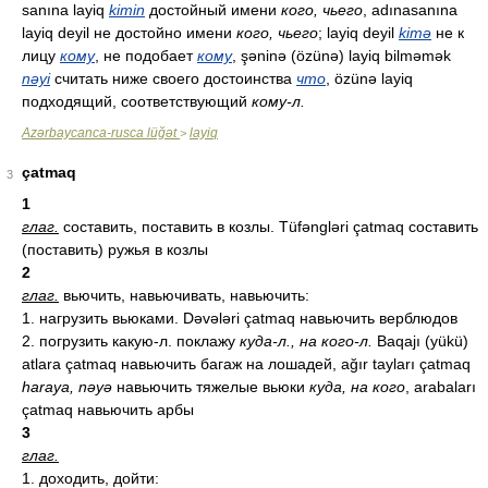
sanına layiq
kimin
достойный имени
кого, чьего
, adınasanına
layiq deyil не достойно имени
кого, чьего
; layiq deyil
kimə
не к
лицу
кому
, не подобает
кому
, şəninə (özünə) layiq bilməmək
nəyi
считать ниже своего достоинства
что
, özünə layiq
подходящий, соответствующий
кому-л.
Azərbaycanca-rusca lüğət
layiq
>
çatmaq
3
1
глаг.
составить, поставить в козлы. Tüfəngləri çatmaq составить
(поставить) ружья в козлы
2
глаг.
вьючить, навьючивать, навьючить:
1. нагрузить вьюками. Dəvələri çatmaq навьючить верблюдов
2. погрузить какую-л. поклажу
куда-л., на кого-л.
Baqajı (yükü)
atlara çatmaq навьючить багаж на лошадей, ağır tayları çatmaq
haraya, nəyə
навьючить тяжелые вьюки
куда, на кого
, arabaları
çatmaq навьючить арбы
3
глаг.
1. доходить, дойти: