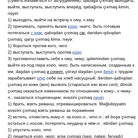
(суметь избавиться от затруднений); qabağa çıxmaq выходить,
выйти, выступать, выступить вперёд; qabağına çıxmaq
kimin,
nəyin
:
1) выходить, выйти на встречу к ому, ч ему
2) принимать, принять вызов
кого
, чьего; быть готовым
потягаться
с кем
; qabıqdan çıxmaq
см.
dəridən-qıbıqdan
çıxmaq; qarşı çıxmaq
kimə, nəyə
:
1) бороться против кого, чего
2) выступать, выступить против
кого
3) противопоставить себя к ому, чему; qələmindən çıxmaq
выйти из-под пера
кого, чего
; быть написанным, созданным к
ем; daşdan çıxmaq
в сочет.
çörəyi daşdan çıxır
kimin
с трудом
зарабатывает
кто
себе на хлеб насущный; dəridən-qabıqdan
çıxmaq из кожи (вон) вылезть (стараться изо всех сил); dönük
çıxmaq оказаться изменником по отношению к кому-, к чему-
л., оказаться отщепенцем; əvəzini çıxmaq
nəyin
1) брать, взять реванш, отреваншироваться. Məğlubiyyatin
əvəzini çıxmaq взять реванш за поражение
2) мстить, отомстить кому-л. за
кого-л., что-л.
; əli boşa çıxmaq
остаться с носом, потерпеть неудачу
в чём-л.
; əlindən çıxmaq:
1) упустить
кого, что
2) лишиться
кого, чего
; ərşə çıxmaq (səsi, naləsi, fəryadı)