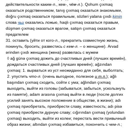
действительности каким-л., кем-,
чём-л.
). Qohum çıxmaq
оказаться родственником, tanış çıxmaq оказаться знакомыми,
doğru çıxmaq оказаться правильным, sözləri yalana çıxdı
kimin
слова
чьи
оказались ложью, haqlı çıxmaq оказаться правым,
düşmən çıxmaq оказаться врагом, satqın çıxmaq оказаться
предателем
31. оставить (уйти от кого-л., прекратить совместную жизнь,
покинуть, бросить; развестись
с кем-л.
– о женщине). Arvad
ərindən çıxdı женщина (жена) развелась с мужем
◊ ağ günə çıxmaq дожить до счастливых дней (лучших времён),
дождаться счастливых дней (лучших времён); ağzından
çıxmaq: 1. вырваться из уст неожиданно для себя, выболтать;
2. упустить
что-л.
(очень выгодное, полезное
и т.п.
); ağlı
başından çıxmaq сходить, сойти с ума; ağlından çıxmaq
выходить, выйти из головы (забываться, забыться, ускользнуть
из памяти), adam arasına çıxmaq выйти в люди (после долгих
усилий занять высокое положение в обществе, в жизни); adı
çıxmaq приобретать, приобрести славу, известность; adı pisə
çıxmaq приобрести дурную славу; cığırından çıxmaq (yolundan
çıxmaq) выходить, выйти из колеи; перестать вести привычный
образ жизни; altından çıxmaq избавиться, покончить с чем-л.;