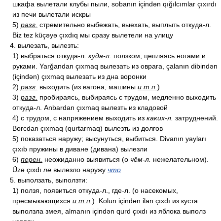
шкафа вылетали клубы пыли, sobanın içindən qığılcımlar çıxırdı
из печи вылетали искры
5)
разг.
стремительно выбежать, выехать, выплыть откуда-л.
Biz tez küçəyə çıxdıq мы сразу вылетели на улицу
4. вылезать, вылезть:
1) выбраться откуда-л.
куда-л.
ползком, цепляясь ногами и
руками. Yarğandan çıxmaq вылезать из оврага, çalanın dibindən
(içindən) çıxmaq вылезать из дна воронки
2)
разг.
выходить (из вагона, машины
и т.п.
)
3)
разг.
пробираясь, выбираясь с трудом, медленно выходить
откуда-л. Anbardan çıxmaq вылезть из кладовой
4) с трудом, с напряжением выходить из
каких-л.
затруднений.
Borcdan çıxmaq (qurtarmaq) вылезть из долгов
5) показаться наружу; высунуться, выбиться. Divanın yayları
çıxıb пружины в диване (дивана) вылезли
6)
перен.
неожиданно выявиться (о
чём-л.
нежелательном).
Üzə çıxdı
nə
вылезло наружу
что
5. выползать, выползти:
1) ползя, появиться откуда-л., где-л. (о насекомых,
пресмыкающихся
и т.п.
). Kolun içindən ilan çıxdı из куста
выползла змея, almanın içindən qurd çıxdı из яблока выполз