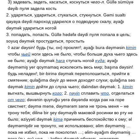
3) задевать, задеть, касаться, коснуться
чего-л.
Güllə sümüyə
dəyib пуля задела кость
2. ударяться, удариться, стукаться, стукнуться. Gəmi sualtı
qayaya dəydi пароход ударился о подводную скалу, ayağı
dəymək удариться ногой
3. попадать, попасть. Güllə hədəfə dəydi пуля попала в цель;
soyuq dəymək простудиться, простыть
◊ azar dəysin! будь (ты, он) проклят!; ayağı bura dəyməsin
kimin
чтобы
чьей
ноги здесь не было, чтобы больше духа чьего здесь
не было; ayağı dəymək
hara
ступать ногой
куда
; ayağı
dəyməmiş yer qoymamaq исколесить весь мир; başına dəysin!
будь неладен!; bir-birinə dəymək переполошиться, прийти в
смятение; qulağıma dəyir до меня доходят слухи; qulağına səs
dəymək
kimin
дойти до слуха чьего; dalından dəymək: 1.
kimin
выгнать, вышвырнуть
кого
; 2.
nəyin
сплавить
что
, отделаться
от чего
; dəvənin quyruğu yerə dəyəndə когда рак на горе
свистнет; dəymə mənə, dəymərəm sənə не тронь меня – не
трону тебя; dilinə bir şey dəyməyib маковой росинки во рту не
было; əziyyəti dəymək
kimə
причинить беспокойство к ому; əl
dəyməmişdir не тронуто, не использовано; əlim dəyməmiş …
пока не избил, пока не поколотил …; əlim-ayağım dəyməmiş …
пока (ты, он) цел …; kefinə dəymək обидеть, испортить