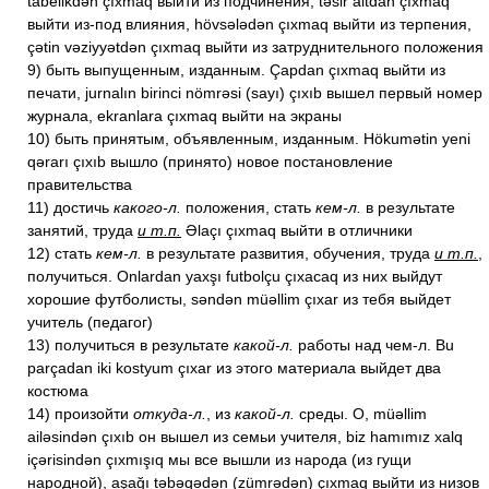
tabelikdən çıxmaq выйти из подчинения, təsir altdan çıxmaq
выйти из-под влияния, hövsələdən çıxmaq выйти из терпения,
çətin vəziyyətdən çıxmaq выйти из затруднительного положения
9) быть выпущенным, изданным. Çapdan çıxmaq выйти из
печати, jurnalın birinci nömrəsi (sayı) çıxıb вышел первый номер
журнала, ekranlara çıxmaq выйти на экраны
10) быть принятым, объявленным, изданным. Hökumətin yeni
qərarı çıxıb вышло (принято) новое постановление
правительства
11) достичь
какого-л.
положения, стать
кем-л.
в результате
занятий, труда
и т.п.
Əlaçı çıxmaq выйти в отличники
12) стать
кем-л.
в результате развития, обучения, труда
и т.п.
,
получиться. Onlardan yaxşı futbolçu çıxacaq из них выйдут
хорошие футболисты, səndən müəllim çıxar из тебя выйдет
учитель (педагог)
13) получиться в результате
какой-л.
работы над чем-л. Bu
parçadan iki kostyum çıxar из этого материала выйдет два
костюма
14) произойти
откуда-л.
, из
какой-л.
среды. O, müəllim
ailəsindən çıxıb он вышел из семьи учителя, biz hamımız xalq
içərisindən çıxmışıq мы все вышли из народа (из гущи
народной), aşağı təbəqədən (zümrədən) çıxmaq выйти из низов