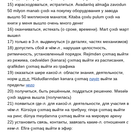
15) израсходоваться, истратиться. Avadanlıq almağa zavodun
50 milyon manatı çıxdı на покупку оборудования у завода
вышло 50 миллионов манатов; Kitaba çoxlu pulum çıxdı на
книги у меня вышло очень много денег
16) оканчиваться, истекать (о сроке, времени). Mart çıxdı март
вышел
17) только в 3-л. выдвинуться (о деталях, частях механизмов)
18) допустить сбой
в чём-л.
, нарушая целостность,
ритмичность, установленный порядок. Rejimdən çıxmaq выйти
из режима, cədvəldən (kənara) çıxmaq выйти из расписания,
qrafikdən çıxmaq выйти из графика
19) оказаться шире
какой-л.
области знания, деятельности,
норм
и т.п.
Hüdudlarından kənara çıxmaq
nəyin
выйти за
пределы
чего
20) получиться, быть решённым, поддаться решению. Məsələ
çıxdı задача вышла (получилась)
21) появиться где-л. для
какой-л.
деятельности, для участия в
чём-л.
Kürsüyə çıxmaq выйти на трибуну, rinqə çıxmaq выйти
на ринг, dünya meydanına çıxmaq выйти на мировую арену
22) установить связь, контакты, завязать какие-л. отношения
с
кем-л.
Efirə çıxmaq выйти в эфир: