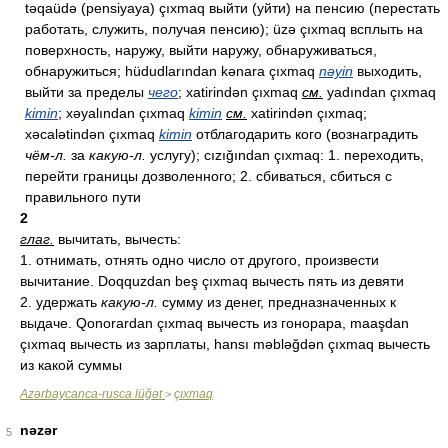
təqaüdə (pensiyaya) çıxmaq выйти (уйти) на пенсию (перестать
работать, служить, получая пенсию); üzə çıxmaq всплыть на
поверхность, наружу, выйти наружу, обнаруживаться,
обнаружиться; hüdudlarından kənara çıxmaq
nəyin
выходить,
выйти за пределы
чего
; xatirindən çıxmaq
см.
yadından çıxmaq
kimin
; xəyalından çıxmaq
kimin
см.
xatirindən çıxmaq;
xəcalətindən çıxmaq
kimin
отблагодарить кого (вознаградить
чём-л.
за
какую-л.
услугу); cızığından çıxmaq: 1. переходить,
перейти границы дозволенного; 2. сбиваться, сбиться с
правильного пути
2
глаг.
вычитать, вычесть:
1. отнимать, отнять одно число от другого, произвести
вычитание. Doqquzdan beş çıxmaq вычесть пять из девяти
2. удержать
какую-л.
сумму из денег, предназначенных к
выдаче. Qonorardan çıxmaq вычесть из гонорара, maaşdan
çıxmaq вычесть из зарплаты, hansı məbləğdən çıxmaq вычесть
из какой суммы
Azərbaycanca-rusca lüğət
çıxmaq
>
nəzər
5