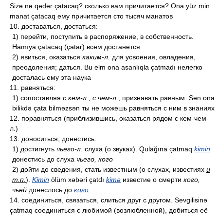
Sizə nə qədər çatacaq? сколько вам причитается? Ona yüz min
manat çatacaq ему причитается сто тысяч манатов
10. доставаться, достаться:
1) перейти, поступить в распоряжение, в собственность.
Hamıya çatacaq (çatar) всем достанется
2) явиться, оказаться
каким-л.
для усвоения, овладения,
преодоления; даться. Bu elm ona asanlıqla çatmadı нелегко
досталась ему эта наука
11. равняться:
1) сопоставляя
с кем-л., с чем-л.
, признавать равным. Sən ona
bilikdə çata bilməzsən ты не можешь равняться с ним в знаниях
12. поравняться (приблизившись, оказаться рядом с кем-чем-
л.)
13. доноситься, донестись:
1) достигнуть
чьего-л.
слуха (о звуках). Qulağına çatmaq
kimin
донестись до слуха
чьего, кого
2) дойти до сведения, стать известным (о слухах, известиях
и
т.п.
).
Kimin
ölüm xəbəri çatdı
kimə
известие о смерти
кого,
чьей
донеслось до
кого
14. соединиться, связаться, слиться друг с другом. Sevgilisinə
çatmaq соединиться с любимой (возлюбленной), добиться её