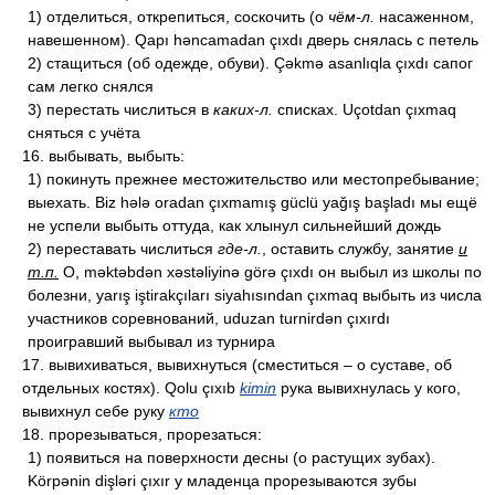
1) отделиться, открепиться, соскочить (о
чём-л.
насаженном,
навешенном). Qapı həncamadan çıxdı дверь снялась с петель
2) стащиться (об одежде, обуви). Çəkmə asanlıqla çıxdı сапог
сам легко снялся
3) перестать числиться в
каких-л.
списках. Uçotdan çıxmaq
сняться с учёта
16. выбывать, выбыть:
1) покинуть прежнее местожительство или местопребывание;
выехать. Biz hələ oradan çıxmamış güclü yağış başladı мы ещё
не успели выбыть оттуда, как хлынул сильнейший дождь
2) переставать числиться
где-л.
, оставить службу, занятие
и
т.п.
O, məktəbdən xəstəliyinə görə çıxdı он выбыл из школы по
болезни, yarış iştirakçıları siyahısından çıxmaq выбыть из числа
участников соревнований, uduzan turnirdən çıxırdı
проигравший выбывал из турнира
17. вывихиваться, вывихнуться (сместиться – о суставе, об
отдельных костях). Qolu çıxıb
kimin
рука вывихнулась у кого,
вывихнул себе руку
кто
18. прорезываться, прорезаться:
1) появиться на поверхности десны (о растущих зубах).
Körpənin dişləri çıxır у младенца прорезываются зубы