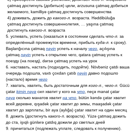
çatmaq достигнуть (добиться) цели, arzusuna çatmaq добиться
желаемого, kamilliyə çatmaq достигнуть совершенства
4) доживать, дожить до
какого-л.
возраста. Həddibüluğa
çatmaq достигнуть совершеннолетия, … yaşına çatmaq
достигнуть
какого-л.
возраста
5. успевать, успеть (оказаться в состоянии сделать
что-л.
за
определённый промежуток времени, прибыть
куда-л.
к сроку).
Başlanğıcına çatmaq
nəyin
успеть к началу
чего
, açılışına
çatmaq
nəyin
успеть к открытию чего, qatara çatmaq успеть к
поезду (на поезд), dərsə çatmaq успеть на урок
6. наставать, настать (подходить, подойти). Növbəniz çatdı ваша
очередь подошла, vaxtı çoxdan çatıb
nəyin
давно подошло
(настало) время
чего
7. хватать, хватить, быть достаточным для
кого-л., чего-л.
Gücü
çatar
kimin nəyə
сил хватит у кого на
что
, neçə manat çatar
nəyə
сколько манатов хватит
на что
, bütün kəndə çatar хватит
всей деревне, qışadək çatar хватит до зимы, maaşadək çatar
хватит до зарплаты, bir aya (aylığa) çatar хватит на один месяц
8. дожить (достигнуть какого-л. возраста). Yüzə çatmaq дожить
до ста, işıqlı günlərə çatdıq дожили до светлых дней
9. причитаться (подлежать уплате, следовать к получению).