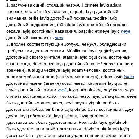
1. заслуживающий, стоящий
чего-л.
Hörmətə layiq adam
человек, достойный уважения, diqqətə layiq достойный
внимания, tərifə layiq достойный похвалы, təqdirə layiq
достойный подражания, mükafata layiq достойный награды,
cəzaya layiq достойный наказания, başçılıq etməyə layiq
nəyə
достойный возглавлять
что
2. вполне соответствующий
кому-л., чему-л.
, обладающий
требуемыми достоинствами. Müəlliminə layiq şagird ученик,
достойный своего учителя, atasına layiq oğul сын, достойный
своего отца, dövrümüzə layiq достойный нашей эпохи (нашего
времени), tutduğu vəzifəyə layiq adam человек, достойный
занимаемой должности (занимаемого поста), adına layiq
kimin
достойный имени (звания)
кого, чьего
, xatirəsinə layiq
kimin,
nəyin
достойный памяти
чьей
, layiq bilmək
kimi, nəyi kimə, nəyə
считать достойным
кого, что кого, чего
, layiq olmaq
kimə, nəyə
быть достойным
кого, чего
, sevilməyə layiq olmaq быть
достойным любви, bir-birinə layiq olmaq быть достойными друг
друга, layiq görmək
см.
layiq bilmək, layiq görülmək
удостаиваться, быть удостоенным. Fəxri ada layiq görülmək
быть удостоенным почётного звания, dövlət mükafatına layiq
görülmək быть удостоенным государственной премии, adına-