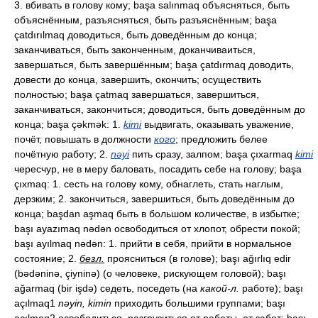
3. вбивать в голову кому; başa salınmaq объясняться, быть
объяснённым, разъясняться, быть разъяснённым; başa
çatdırılmaq доводиться, быть доведённым до конца;
заканчиваться, быть законченным, доканчиваиться,
завершаться, быть завершённым; başa çatdırmaq доводить,
довести до конца, завершить, окончить; осуществить
полностью; başa çatmaq завершаться, завершиться,
заканчиваться, закончиться; доводиться, быть доведённым до
конца; başa çəkmək: 1.
kimi
выдвигать, оказывать уважение,
почёт, повышать в должности
кого
; предложить белее
почётную работу; 2.
nəyi
пить сразу, залпом; başa çıxarmaq
kimi
чересчур, не в меру баловать, посадить себе на голову; başa
çıxmaq: 1. сесть на голову кому, обнаглеть, стать наглым,
дерзким; 2. закончиться, завершиться, быть доведённым до
конца; başdan aşmaq быть в большом количестве, в избытке;
başı ayazımaq nədən освободиться от хлопот, обрести покой;
başı ayılmaq nədən: 1. прийти в себя, прийти в нормальное
состояние; 2.
безл.
проясниться (в голове); başı ağırlıq edir
(bədəninə, çiyninə) (о человеке, рискующем головой); başı
ağarmaq (bir işdə) седеть, поседеть (на
какой-л.
работе); başı
açılmaq1
nəyin, kimin
приходить большими группами; başı