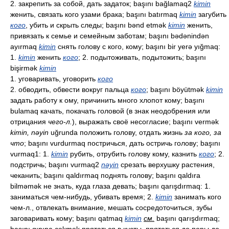
2. закрепить за собой, дать задаток; başını bağlamaq2
kimin
женить, связать кого узами брака; başını batırmaq
kimin
загубить
кого
, убить и скрыть следы; başını bənd etmək
kimin
женить,
привязать к семье и семейным заботам; başını bədənindən
ayırmaq
kimin
снять голову с кого, кому; başını bir yerə yığmaq:
1.
kimin
женить
кого
; 2. подытоживать, подытожить; başını
bişirmək
kimin
1. уговаривать, уговорить
кого
2. обводить, обвести вокруг пальца
кого
; başını böyütmək
kimin
задать работу к ому, причинить много хлопот кому; başını
bulamaq качать, покачать головой (в знак неодобрения или
отрицания
чего-л.
), выражать своё несогласие; başını vermək
kimin, nəyin
uğrunda положить голову, отдать жизнь
за кого, за
что
; başını vurdurmaq постричься, дать остричь голову; başını
vurmaq1: 1.
kimin
рубить, отрубить голову кому, казнить
кого
; 2.
подстричь; başını vurmaq2
nəyin
срезать верхушку растения,
чеканить; başını qaldırmaq поднять голову; başını qaldıra
bilməmək не знать, куда глаза девать; başını qarışdırmaq: 1.
заниматься чем-нибудь, убивать время; 2.
kimin
занимать кого
чем-л., отвлекать внимание, мешать сосредоточиться, зубы
заговаривать кому; başını qatmaq
kimin
см.
başını qarışdırmaq;