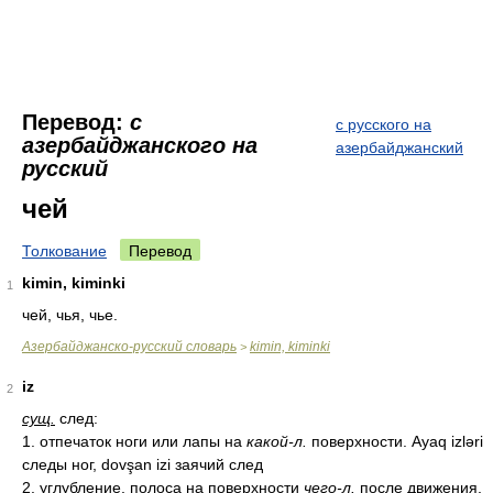
Перевод:
с
с русского на
азербайджанского на
азербайджанский
русский
чей
Толкование
Перевод
kimin, kiminki
1
чей, чья, чье.
Азербайджанско-русский словарь
kimin, kiminki
>
iz
2
сущ.
след:
1. отпечаток ноги или лапы на
какой-л.
поверхности. Ayaq izləri
следы ног, dovşan izi заячий след
2. углубление, полоса на поверхности
чего-л.
после движения,