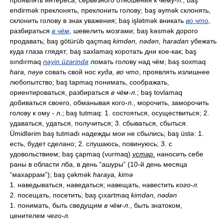
проявлять интереса, серьёзного отношения к чему-л.; baş
endirmək преклонять, преклонить голову; baş əymək склонять,
склонить голову в знак уважения; baş işlətmək вникать
во что
,
разбираться
в чём
, шевелить мозгами; baş kəsmək дорого
продавать; baş götürüb qaçmaq
kimdən, nədən, haradan
убежать
куда глаза глядят; baş saxlamaq коротать дни кое-как; baş
sındırmaq
nəyin üzərində
ломать голову над чём; baş soxmaq
hara, nəyə
совать свой нос
куда, во что
, проявлять излишнее
любопытство; baş tapmaq понимать, соображать,
ориентироваться, разбираться
в чём-л.
; baş tovlamaq
добиваться своего, обманывая кого-л., морочить, заморочить
голову к ому - л.; baş tutmaq: 1. состояться, осуществиться; 2.
удаваться, удаться, получиться; 3. сбываться, сбыться.
Ümidlərim baş tutmadı надежды мои не сбылись; baş üstə: 1.
есть, будет сделано; 2. слушаюсь, повинуюсь; 3. с
удовольствием; baş çapmaq (vurmaq)
устар.
наносить себе
раны в области лба, в день “ашуры” (10-й день месяца
“махаррам”); baş çəkmək
haraya, kimə
1. наведываться, наведаться; навещать, навестить
кого-л.
2. посещать, посетить; baş çıxartmaq
kimdən, nədən
1. понимать, быть сведущим
в чём-л.
, быть знатоком,
ценителем
чего-л.