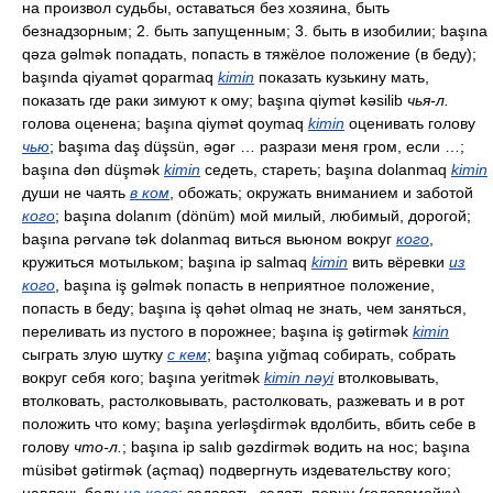
на произвол судьбы, оставаться без хозяина, быть
безнадзорным; 2. быть запущенным; 3. быть в изобилии; başına
qəza gəlmək попадать, попасть в тяжёлое положение (в беду);
başında qiyamət qoparmaq
kimin
показать кузькину мать,
показать где раки зимуют к ому; başına qiymət kəsilib
чья-л.
голова оценена; başına qiymət qoymaq
kimin
оценивать голову
чью
; başıma daş düşsün, əgər … разрази меня гром, если …;
başına dən düşmək
kimin
седеть, стареть; başına dolanmaq
kimin
души не чаять
в ком
, обожать; окружать вниманием и заботой
кого
; başına dolanım (dönüm) мой милый, любимый, дорогой;
başına pərvanə tək dolanmaq виться вьюном вокруг
кого
,
кружиться мотыльком; başına ip salmaq
kimin
вить вёревки
из
кого
, başına iş gəlmək попасть в неприятное положение,
попасть в беду; başına iş qəhət olmaq не знать, чем заняться,
переливать из пустого в порожнее; başına iş gətirmək
kimin
сыграть злую шутку
с кем
; başına yığmaq собирать, собрать
вокруг себя кого; başına yeritmək
kimin nəyi
втолковывать,
втолковать, растолковывать, растолковать, разжевать и в рот
положить что кому; başına yerləşdirmək вдолбить, вбить себе в
голову
что-л.
; başına ip salıb gəzdirmək водить на нос; başına
müsibət gətirmək (açmaq) подвергнуть издевательству кого;