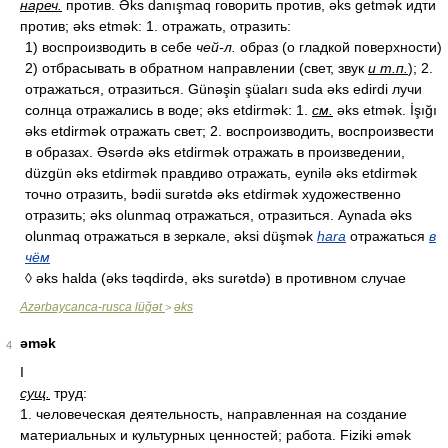
нареч.
против. Əks danışmaq говорить против, əks getmək идти
против; əks etmək: 1. отражать, отразить:
1) воспроизводить в себе
чей-л.
образ (о гладкой поверхности)
2) отбрасывать в обратном направлении (свет, звук
и т.п.
); 2.
отражаться, отразиться. Günəşin şüaları suda əks edirdi лучи
солнца отражались в воде; əks etdirmək: 1.
см.
əks etmək. İşığı
əks etdirmək отражать свет; 2. воспроизводить, воспроизвести
в образах. Əsərdə əks etdirmək отражать в произведении,
düzgün əks etdirmək правдиво отражать, eynilə əks etdirmək
точно отразить, bədii surətdə əks etdirmək художественно
отразить; əks olunmaq отражаться, отразиться. Aynada əks
olunmaq отражаться в зеркале, əksi düşmək
hara
отражаться
в
чём
◊ əks halda (əks təqdirdə, əks surətdə) в противном случае
Azərbaycanca-rusca lüğət
əks
>
əmək
4
I
сущ.
труд:
1. человеческая деятельность, направленная на создание
материальных и культурных ценностей; работа. Fiziki əmək