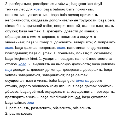
2. разбираться, разобраться
в чём-л.
; baş çıxarılası deyil
тёмный лес для
кого
; başa batmaq быть понятным,
пониматься, усваиваться; başa bəla açmaq причинять
неприятности, создавать дополнительные трудности; başa bəla
olmaq быть причиной забот, неприятностей, становиться, стать
обузой; başa vermək: 1. доводить, довести до конца; 2.
обращаться
с кем-л.
хорошо, относиться
к кому-л.
с
уважением; başa vurmaq: 1. докончить, завершить; 2. попрекать
кого
; başa qaxmaq попрекать
кого
, напоминая о сделанном
благодеянии; başa düşmək: 1. понимать, понять; 2. сознавать;
başa keçirmək kimi: 1. усадить, посадить на почётное место за
столом
кого
; 2. выдвигать на высокую должность; başa yetirmək
nəyi
доводить, довести до конца, довершать, довершить; başa
yetmək завершаться, завершиться; başa gəlmək
осуществляться в жизнь; baha başa gəldi
kimə nə
дорого
стоило, дорого обошлось кому что; ucuz başa gəlmək обойтись
дёшево; başa gətirmək осуществлять, осуществить; претворять,
претворить в жизнь; başa mindirmək kimi
см.
başa çıxartmaq;
başa salmaq
kimi
1. разъяснять, разъяснить, объяснять, объяснить
2. растолковать