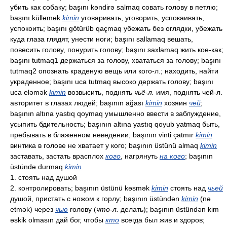
убить как собаку; başını kəndirə salmaq совать голову в петлю;
başını külləmək
kimin
уговаривать, уговорить, успокаивать,
успокоить; başını götürüb qaçmaq убежать без оглядки, убежать
куда глаза глядят, унести ноги; başını sallamaq вешать,
повесить голову, понурить голову; başını saxlamaq жить кое-как;
başını tutmaq1 держаться за голову, хвататься за голову; başını
tutmaq2 опознать краденую вещь или кого-л.; находить, найти
украденное; başını uca tutmaq высоко держать голову; başını
uca eləmək
kimin
возвысить, поднять
чьё-л.
имя, поднять чей-л.
авторитет в глазах людей; başının ağası
kimin
хозяин
чей
;
başının altına yastıq qoymaq умышленно ввести в заблуждение,
усыпить бдительность; başının altına yastıq qoyub yatmaq быть,
пребывать в блаженном неведении; başının vinti çatmır
kimin
винтика в голове не хватает у кого; başının üstünü almaq
kimin
заставать, застать врасплох
кого
, нагрянуть
на кого
; başının
üstündə durmaq
kimin
1. стоять над душой
2. контролировать; başının üstünü kəsmək
kimin
стоять над
чьей
душой, пристать с ножом к горлу; başının üstündən
kimin
(nə
etmək) через
чью
голову (
что-л.
делать); başının üstündən kim
əskik olmasın дай бог, чтобы
кто
всегда был жив и здоров;