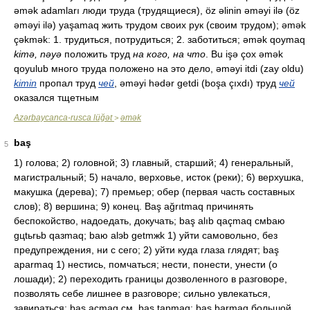
əmək adamları люди труда (трудящиеся), öz əlinin əməyi ilə (öz
əməyi ilə) yaşamaq жить трудом своих рук (своим трудом); əmək
çəkmək: 1. трудиться, потрудиться; 2. заботиться; əmək qoymaq
kimə, nəyə
положить труд
на кого, на что
. Bu işə çox əmək
qoyulub много труда положено на это дело, əməyi itdi (zay oldu)
kimin
пропал труд
чей
, əməyi hədər getdi (boşa çıxdı) труд
чей
оказался тщетным
Azərbaycanca-rusca lüğət
əmək
>
baş
5
1) голова; 2) головной; 3) главный, старший; 4) генеральный,
магистральный; 5) начало, верховье, исток (реки); 6) верхушка,
макушка (дерева); 7) премьер; обер (первая часть составных
слов); 8) вершина; 9) конец. Baş ağrıtmaq причинять
беспокойство, надоедать, докучать; baş alıb qaçmaq смbaю
gцtьrьb qaзmaq; baю alэb getmжk 1) уйти самовольно, без
предупреждения, ни с сего; 2) уйти куда глаза глядят; baş
aparmaq 1) нестись, помчаться; нести, понести, унести (о
лошади); 2) переходить границы дозволенного в разговоре,
позволять себе лишнее в разговоре; сильно увлекаться,
завираться; baş açmaq см. baş tapmaq; baş barmaq большой