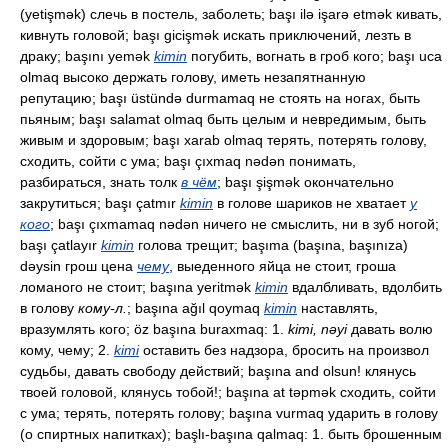
(yetişmək) слечь в постель, заболеть; başı ilə işarə etmək кивать,
кивнуть головой; başı gicişmək искать приключений, лезть в
драку; başını yemək
kimin
погубить, вогнать в гроб кого; başı uca
olmaq высоко держать голову, иметь незапятнанную
репутацию; başı üstündə durmamaq не стоять на ногах, быть
пьяным; başı salamat olmaq быть целым и невредимым, быть
живым и здоровым; başı xarab olmaq терять, потерять голову,
сходить, сойти с ума; başı çıxmaq nədən понимать,
разбираться, знать толк
в чём
; başı şişmək окончательно
закрутиться; başı çatmır
kimin
в голове шариков не хватает
у
кого
; başı çıxmamaq nədən ничего не смыслить, ни в зуб ногой;
başı çatlayır
kimin
голова трещит; başıma (başına, başınıza)
dəysin грош цена
чему
, выеденного яйца не стоит, гроша
ломаного не стоит; başına yeritmək
kimin
вдалбливать, вдолбить
в голову
кому-л.
; başına ağıl qoymaq
kimin
наставлять,
вразумлять кого; öz başına buraxmaq: 1.
kimi, nəyi
давать волю
кому, чему; 2.
kimi
оставить без надзора, бросить на произвол
судьбы, давать свободу действий; başına and olsun! клянусь
твоей головой, клянусь тобой!; başına at təpmək сходить, сойти
с ума; терять, потерять голову; başına vurmaq ударить в голову
(о спиртных напитках); başlı-başına qalmaq: 1. быть брошенным