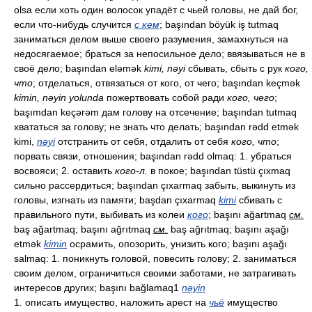
olsa если хоть один волосок упадёт с чьей головы, не дай бог,
если что-нибудь случится
с кем
; başından böyük iş tutmaq
заниматься делом выше своего разумения, замахнуться на
недосягаемое; браться за непосильное дело; ввязываться не в
своё дело; başından eləmək
kimi, nəyi
сбывать, сбыть с рук
кого,
что
; отделаться, отвязаться от кого, от чего; başından keçmək
kimin, nəyin yolunda
пожертвовать собой ради
кого, чего
;
başımdan keçərəm дам голову на отсечение; başından tutmaq
хвататься за голову; не знать что делать; başından rədd etmək
kimi,
nəyi
отстранить от себя, отдалить от себя
кого, что
;
порвать связи, отношения; başından rədd olmaq: 1. убраться
восвояси; 2. оставить
кого-л.
в покое; başından tüstü çıxmaq
сильно рассердиться; başından çıxarmaq забыть, выкинуть из
головы, изгнать из памяти; başdan çıxarmaq
kimi
сбивать с
правильного пути, выбивать из колеи
кого
; başını ağartmaq
см.
baş ağartmaq; başını ağrıtmaq
см.
baş ağrıtmaq; başını aşağı
etmək
kimin
осрамить, опозорить, унизить кого; başını aşağı
salmaq: 1. поникнуть головой, повесить голову; 2. заниматься
своим делом, ограничиться своими заботами, не затрагивать
интересов других; başını bağlamaq1
nəyin
1. описать имущество, наложить арест на
чьё
имущество