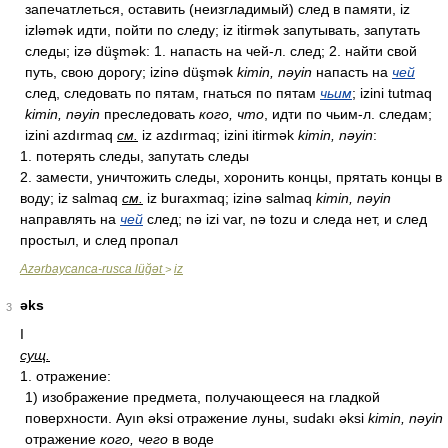
запечатлеться, оставить (неизгладимый) след в памяти, iz
izləmək идти, пойти по следу; iz itirmək запутывать, запутать
следы; izə düşmək: 1. напасть на чей-л. след; 2. найти свой
путь, свою дорогу; izinə düşmək
kimin, nəyin
напасть на
чей
след, следовать по пятам, гнаться по пятам
чьим
; izini tutmaq
kimin, nəyin
преследовать
кого, что
, идти по чьим-л. следам;
izini azdırmaq
см.
iz azdırmaq; izini itirmək
kimin, nəyin
:
1. потерять следы, запутать следы
2. замести, уничтожить следы, хоронить концы, прятать концы в
воду; iz salmaq
см.
iz buraxmaq; izinə salmaq
kimin, nəyin
направлять на
чей
след; nə izi var, nə tozu и следа нет, и след
простыл, и след пропал
Azərbaycanca-rusca lüğət
iz
>
əks
3
I
сущ.
1. отражение:
1) изображение предмета, получающееся на гладкой
поверхности. Ayın əksi отражение луны, sudakı əksi
kimin, nəyin
отражение
кого, чего
в воде