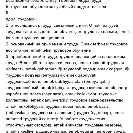
достижение
чего-л.
Əməyin bəhrəsi плоды труда
5. трудовое обучение как учебный предмет в школе
II
прил.
трудовой:
1. относящийся к труду, связанный с ним. Əmək fəaliyyəti
трудовая деятельность, əmək vərdişləri трудовые навыки, əmək
intizamı трудовая дисциплина
2. основанный на применении труда. Əmək tərbiyəsi трудовое
воспитание, əmək təlimi трудовое обучение
3. приобретённый в труде, трудом; являющийся следствием
труда. Əmək şöhrəti трудовая слава, əmək rəşadəti трудовая
доблесть, əmək qəhrəmanlığı трудовой подвиг, əmək coşğunluğu
трудовой подъем (энтузиазм); əmək qabiliyyati
трудоспособность, əmək qabiliyyati olan (əməyə qabil)
трудоспособный, əmək kitabçası трудовая книжка, əmək haqqı
заработная плата (зарплата), əmək kollektivləri трудовые
коллективы, əmək qanunvericiliyi трудовое законодательство,
əmək mükəlləfiyyəti трудовая повинность, əmək sazişi
(müqaviləsi) трудовое соглашение (трудовой договор), əmək
semestri трудовой семестр (о работе студенческих
строительных отрядов); əmək ehtiyatları трудовые резервы,
əmək şikəstliyi трудовое увечье; əmək veteranı ветеран труда,