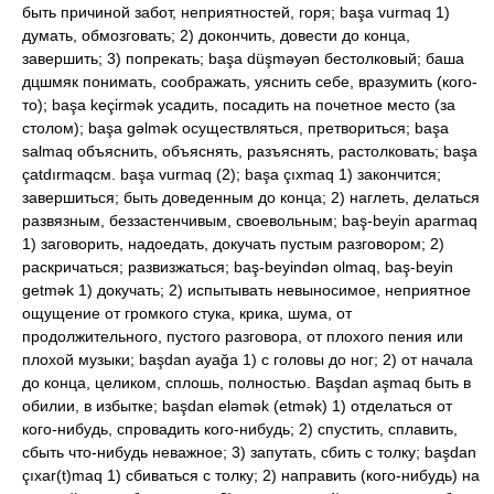
быть причиной забот, неприятностей, горя; başa vurmaq 1)
думать, обмозговать; 2) докончить, довести до конца,
завершить; 3) попрекать; başa düşməyən бестолковый; баша
дцшмяк понимать, соображать, уяснить себе, вразумить (кого-
то); başa keçirmək усадить, посадить на почетное место (за
столом); başa gəlmək осуществляться, претвориться; başa
salmaq объяснить, объяснять, разъяснять, растолковать; başa
çatdırmaqсм. başa vurmaq (2); başa çıxmaq 1) закончится;
завершиться; быть доведенным до конца; 2) наглеть, делаться
развязным, беззастенчивым, своевольным; baş-beyin aparmaq
1) заговорить, надоедать, докучать пустым разговором; 2)
раскричаться; развизжаться; baş-beyindən olmaq, baş-beyin
getmək 1) докучать; 2) испытывать невыносимое, неприятное
ощущение от громкого стука, крика, шума, от
продолжительного, пустого разговора, от плохого пения или
плохой музыки; başdan ayağa 1) с головы до ног; 2) от начала
до конца, целиком, сплошь, полностью. Başdan aşmaq быть в
обилии, в избытке; başdan eləmək (etmək) 1) отделаться от
кого-нибудь, спровадить кого-нибудь; 2) спустить, сплавить,
сбыть что-нибудь неважное; 3) запутать, сбить с толку; başdan
çıxar(t)maq 1) сбиваться с толку; 2) направить (кого-нибудь) на