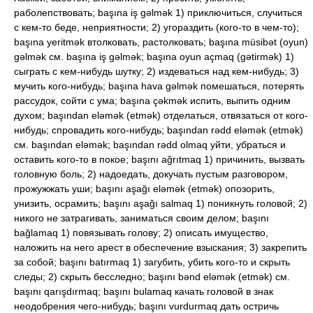
раболепствовать; başına iş gəlmək 1) приключиться, случиться
с кем-то беде, неприятности; 2) угораздить (кого-то в чем-то);
başına yeritmək втолковать, растолковать; başına müsibət (oyun)
gəlmək см. başına iş gəlmək; başına oyun açmaq (gətirmək) 1)
сыграть с кем-нибудь шутку; 2) издеваться над кем-нибудь; 3)
мучить кого-нибудь; başına hava gəlmək помешаться, потерять
рассудок, сойти с ума; başına çəkmək испить, выпить одним
духом; başından eləmək (etmək) отделаться, отвязаться от кого-
нибудь; спровадить кого-нибудь; başından rədd eləmək (etmək)
см. başından eləmək; başından rədd olmaq уйти, убраться и
оставить кого-то в покое; başını ağrıtmaq 1) причинить, вызвать
головную боль; 2) надоедать, докучать пустым разговором,
прожужжать уши; başını aşağı eləmək (etmək) опозорить,
унизить, осрамить; başını aşağı salmaq 1) поникнуть головой; 2)
никого не затрагивать, заниматься своим делом; başını
bağlamaq 1) повязывать голову; 2) описать имущество,
наложить на него арест в обеспечение взыскания; 3) закрепить
за собой; başını batırmaq 1) загубить, убить кого-то и скрыть
следы; 2) скрыть бесследно; başını bənd eləmək (etmək) см.
başını qarışdırmaq; başını bulamaq качать головой в знак
неодобрения чего-нибудь; başını vurdurmaq дать остричь