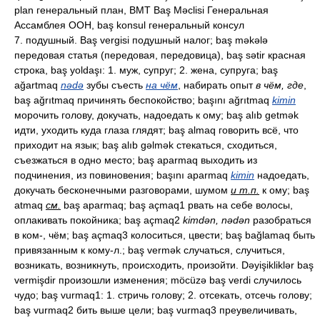
plan генеральный план, BMT Baş Məclisi Генеральная
Ассамблея ООН, baş konsul генеральный консул
7. подушный. Baş vergisi подушный налог; baş məkələ
передовая статья (передовая, передовица), baş sətir красная
строка, baş yoldaşı: 1. муж, супруг; 2. жена, супруга; baş
ağartmaq
nədə
зубы съесть
на чём
, набирать опыт
в чём, где
,
baş ağrıtmaq причинять беспокойство; başını ağrıtmaq
kimin
морочить голову, докучать, надоедать к ому; baş alıb getmək
идти, уходить куда глаза глядят; baş almaq говорить всё, что
приходит на язык; baş alıb gəlmək стекаться, сходиться,
съезжаться в одно место; baş aparmaq выходить из
подчинения, из повиновения; başını aparmaq
kimin
надоедать,
докучать бесконечными разговорами, шумом
и т.п.
к ому; baş
atmaq
см.
baş aparmaq; baş açmaq1 рвать на себе волосы,
оплакивать покойника; baş açmaq2
kimdən, nədən
разобраться
в ком-, чём; baş açmaq3 колоситься, цвести; baş bağlamaq быть
привязанным к кому-л.; baş vermək случаться, случиться,
возникать, возникнуть, происходить, произойти. Dəyişikliklər baş
vermişdir произошли изменения; möcüzə baş verdi случилось
чудо; baş vurmaq1: 1. стричь голову; 2. отсекать, отсечь голову;
baş vurmaq2 бить выше цели; baş vurmaq3 преувеличивать,