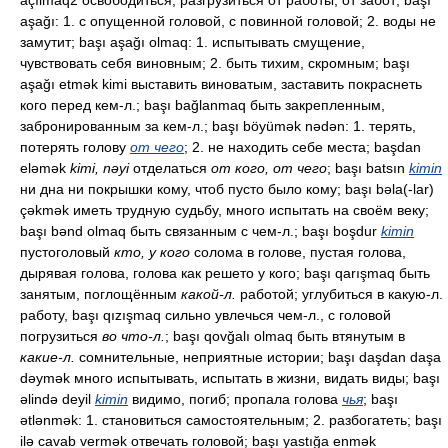
açılmaq2 освободиться, разгрузиться от работы, от забот; başı
aşağı: 1. с опущенной головой, с повинной головой; 2. воды не
замутит; başı aşağı olmaq: 1. испытывать смущение,
чувствовать себя виновным; 2. быть тихим, скромным; başı
aşağı etmək kimi выставить виноватым, заставить покраснеть
кого перед кем-л.; başı bağlanmaq быть закрепленным,
забронированным за кем-л.; başı böyümək nədən: 1. терять,
потерять голову
от чего
; 2. не находить себе места; başdan
eləmək
kimi, nəyi
отделаться
от кого, от чего
; başı batsın
kimin
ни дна ни покрышки кому, чтоб пусто было кому; başı bəla(-lar)
çəkmək иметь трудную судьбу, много испытать на своём веку;
başı bənd olmaq быть связанным с чем-л.; başı boşdur
kimin
пустоголовый
кто, у кого
солома в голове, пустая голова,
дырявая голова, голова как решето у кого; başı qarışmaq быть
занятым, поглощённым
какой-л.
работой; углубиться в какую-л.
работу, başı qızışmaq сильно увлечься чем-л., с головой
погрузиться
во что-л.
; başı qovğalı olmaq быть втянутым в
какие-л.
сомнительные, неприятные истории; başı daşdan daşa
dəymək много испытывать, испытать в жизни, видать виды; başı
əlində deyil
kimin
видимо, погиб; пропала голова
чья
; başı
ətlənmək: 1. становиться самостоятельным; 2. разбогатеть; başı
ilə cavab vermək отвечать головой; başı yastığa enmək