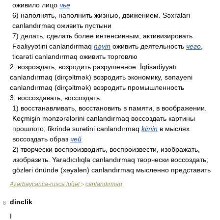
оживило лицо
чье
6) наполнять, наполнить жизнью, движением. Səxraları
canlandırmaq оживить пустыни
7) делать, сделать более интенсивным, активизировать.
Fəaliyyətini canlandırmaq
nəyin
оживить деятельность
чего
,
ticarəti canlandırmaq оживить торговлю
2. возрождать, возродить разрушенное. İqtisadiyyatı
canlandırmaq (dirçəltmək) возродить экономику, sənayeni
canlandırmaq (dirçəltmək) возродить промышленность
3. воссоздавать, воссоздать:
1) восстанавливать, восстановить в памяти, в воображении.
Keçmişin mənzərələrini canlandırmaq воссоздать картины
прошлого; fikrində surətini canlandırmaq
kimin
в мыслях
воссоздать образ
чей
2) творчески воспроизводить, воспроизвести, изображать,
изобразить. Yaradıcılıqla canlandırmaq творчески воссоздать;
gözləri önündə (xəyalən) canlandırmaq мысленно представить
Azərbaycanca-rusca lüğət
canlandırmaq
>
dinclik
8
I