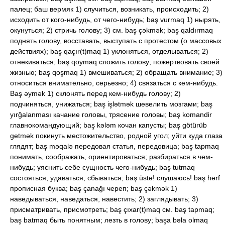
палец; баш вермяк 1) случиться, возникать, происходить; 2)
исходить от кого-нибудь, от чего-нибудь; baş vurmaq 1) нырять,
окунуться; 2) стричь голову; 3) см. baş çəkmək; baş qaldırmaq
поднять голову, восставать, выступать с протестом (о массовых
действиях); baş qaçır(t)maq 1) уклоняться, отделываться; 2)
отнекиваться; baş qoymaq сложить голову; пожертвовать своей
жизнью; baş qoşmaq 1) вмешиваться; 2) обращать внимание; 3)
относиться внимательно, серьезно; 4) связаться с кем-нибудь.
Baş əymək 1) склонять перед кем-нибудь голову; 2)
подчиняться, унижаться; baş işlətmək шевелить мозгами; baş
yırğalanması качание головы, трясение головы; baş komandir
главнокомандующий; baş kələm кочан капусты; baş götürüb
getmək покинуть местожительство, родной угол; уйти куда глаза
глядят; baş məqalə передовая статья, передовица; baş tapmaq
понимать, соображать, ориентироваться; разбираться в чем-
нибудь; уяснить себе сущность чего-нибудь; baş tutmaq
состояться, удаваться, сбываться; baş üstə! слушаюсь! baş hərf
прописная буква; baş çanağı череп; baş çəkmək 1)
наведываться, наведаться, навестить; 2) заглядывать; 3)
присматривать, присмотреть; baş çıxar(t)maq см. baş tapmaq;
baş batmaq быть понятным; лезть в голову; başa bəla olmaq