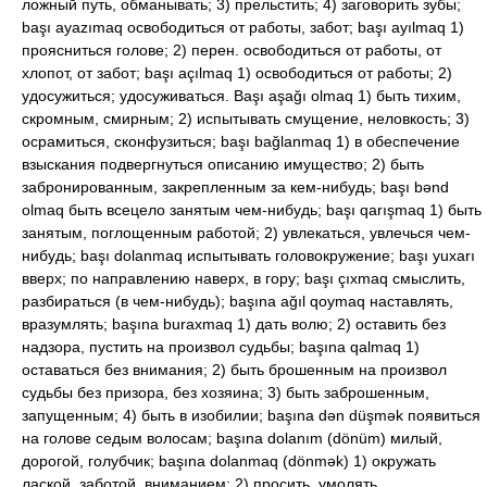
ложный путь, обманывать; 3) прельстить; 4) заговорить зубы;
başı ayazımaq освободиться от работы, забот; başı ayılmaq 1)
проясниться голове; 2) перен. освободиться от работы, от
хлопот, от забот; başı açılmaq 1) освободиться от работы; 2)
удосужиться; удосуживаться. Başı aşağı olmaq 1) быть тихим,
скромным, смирным; 2) испытывать смущение, неловкость; 3)
осрамиться, сконфузиться; başı bağlanmaq 1) в обеспечение
взыскания подвергнуться описанию имущество; 2) быть
забронированным, закрепленным за кем-нибудь; başı bənd
olmaq быть всецело занятым чем-нибудь; başı qarışmaq 1) быть
занятым, поглощенным работой; 2) увлекаться, увлечься чем-
нибудь; başı dolanmaq испытывать головокружение; başı yuxarı
вверх; по направлению наверх, в гору; başı çıxmaq смыслить,
разбираться (в чем-нибудь); başına ağıl qoymaq наставлять,
вразумлять; başına buraxmaq 1) дать волю; 2) оставить без
надзора, пустить на произвол судьбы; başına qalmaq 1)
оставаться без внимания; 2) быть брошенным на произвол
судьбы без призора, без хозяина; 3) быть заброшенным,
запущенным; 4) быть в изобилии; başına dən düşmək появиться
на голове седым волосам; başına dolanım (dönüm) милый,
дорогой, голубчик; başına dolanmaq (dönmək) 1) окружать
лаской, заботой, вниманием; 2) просить, умолять,