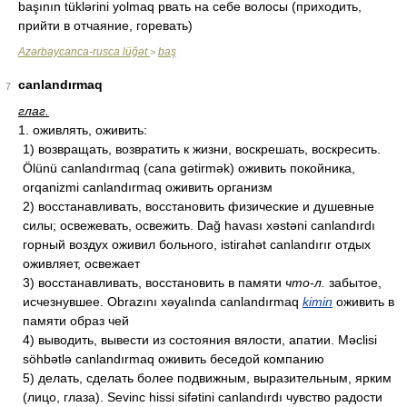
başının tüklərini yolmaq рвать на себе волосы (приходить,
прийти в отчаяние, горевать)
Azərbaycanca-rusca lüğət
baş
>
canlandırmaq
7
глаг.
1. оживлять, оживить:
1) возвращать, возвратить к жизни, воскрешать, воскресить.
Ölünü canlandırmaq (cana gətirmək) оживить покойника,
orqanizmi canlandırmaq оживить организм
2) восстанавливать, восстановить физические и душевные
силы; освежевать, освежить. Dağ havası xəstəni canlandırdı
горный воздух оживил больного, istirahət canlandırır отдых
оживляет, освежает
3) восстанавливать, восстановить в памяти
что-л.
забытое,
исчезнувшее. Obrazını xəyalında canlandırmaq
kimin
оживить в
памяти образ чей
4) выводить, вывести из состояния вялости, апатии. Məclisi
söhbətlə canlandırmaq оживить беседой компанию
5) делать, сделать более подвижным, выразительным, ярким
(лицо, глаза). Sevinc hissi sifətini canlandırdı чувство радости