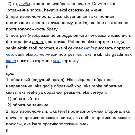
2) то,
в чём
отражено, изображено
что-л.
Dövrün əksi
отражение эпохи, həyatın əksi отражение жизни
2. противоположность. Düşündüyünün tam əksi полная
противоположность задуманному, qardaşının tam əksi полная
противоположность брату
3. портрет (изображение определенного человека в живописи,
фотографии
и т.п.
); карточка. Rəhbərin əksi портрет вождя,
sənin əksin твой портрет, əksini çəkmək
kimin
рисовать портрет
чей
, canlı əksi
kimin
живой портрет
чей
, əksini cibində gəzdirmək
kimin
носить в кармане
чью
карточку
II
прил.
1. обратный (ведущий назад). Əks istiqamət обратное
направление, əks gediş обратный ход, əks rabitə обратная
связь, əks reaksiya обратная реакция, əks cərəyan:
1) обратный ток
2) обратное течение
2. противоположный. Əks tərəf противоположная сторона, əks
qüvvələr противоположные силы, əks qütblər противоположные
полюсы, əks işarə противоположный знак
III