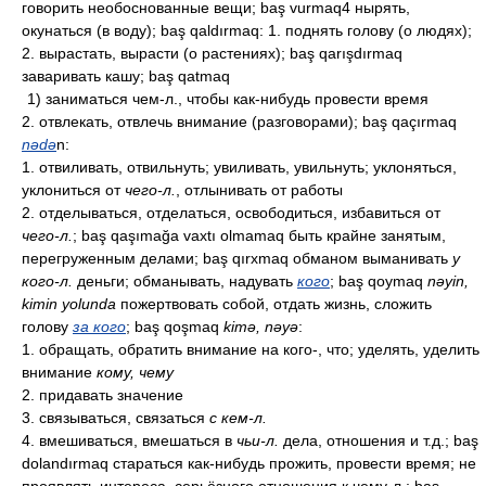
говорить необоснованные вещи; baş vurmaq4 нырять,
окунаться (в воду); baş qaldırmaq: 1. поднять голову (о людях);
2. вырастать, вырасти (о растениях); baş qarışdırmaq
заваривать кашу; baş qatmaq
1) заниматься чем-л., чтобы как-нибудь провести время
2. отвлекать, отвлечь внимание (разговорами); baş qaçırmaq
nədə
n:
1. отвиливать, отвильнуть; увиливать, увильнуть; уклоняться,
уклониться от
чего-л.
, отлынивать от работы
2. отделываться, отделаться, освободиться, избавиться от
чего-л.
; baş qaşımağa vaxtı olmamaq быть крайне занятым,
перегруженным делами; baş qırxmaq обманом выманивать
у
кого-л.
деньги; обманывать, надувать
кого
; baş qoymaq
nəyin,
kimin yolunda
пожертвовать собой, отдать жизнь, сложить
голову
за кого
; baş qoşmaq
kimə, nəyə
:
1. обращать, обратить внимание на кого-, что; уделять, уделить
внимание
кому, чему
2. придавать значение
3. связываться, связаться
с кем-л.
4. вмешиваться, вмешаться в
чьи-л.
дела, отношения и т.д.; baş
dolandırmaq стараться как-нибудь прожить, провести время; не