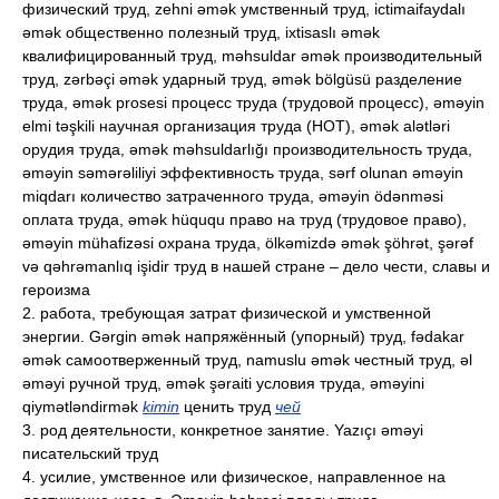
физический труд, zehni əmək умственный труд, ictimaifaydalı
əmək общественно полезный труд, ixtisaslı əmək
квалифицированный труд, məhsuldar əmək производительный
труд, zərbəçi əmək ударный труд, əmək bölgüsü разделение
труда, əmək prosesi процесс труда (трудовой процесс), əməyin
elmi təşkili научная организация труда (НОТ), əmək alətləri
орудия труда, əmək məhsuldarlığı производительность труда,
əməyin səmərəliliyi эффективность труда, sərf olunan əməyin
miqdarı количество затраченного труда, əməyin ödənməsi
оплата труда, əmək hüququ право на труд (трудовое право),
əməyin mühafizəsi охрана труда, ölkəmizdə əmək şöhrət, şərəf
və qəhrəmanlıq işidir труд в нашей стране – дело чести, славы и
героизма
2. работа, требующая затрат физической и умственной
энергии. Gərgin əmək напряжённый (упорный) труд, fədakar
əmək самоотверженный труд, namuslu əmək честный труд, əl
əməyi ручной труд, əmək şəraiti условия труда, əməyini
qiymətləndirmək
kimin
ценить труд
чей
3. род деятельности, конкретное занятие. Yazıçı əməyi
писательский труд
4. усилие, умственное или физическое, направленное на