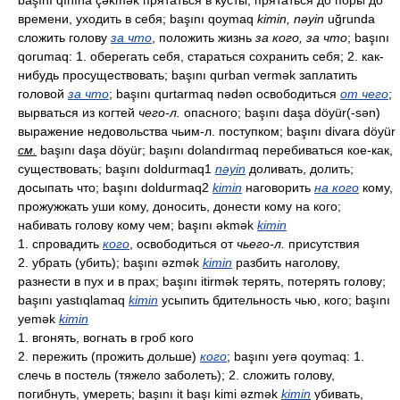
başını qınına çəkmək прятаться в кусты, прятаться до поры до
времени, уходить в себя; başını qoymaq
kimin, nəyin
uğrunda
сложить голову
за что
, положить жизнь
за кого, за что
; başını
qorumaq: 1. оберегать себя, стараться сохранить себя; 2. как-
нибудь просуществовать; başını qurban vermək заплатить
головой
за что
; başını qurtarmaq nədən освободиться
от чего
;
вырваться из когтей
чего-л.
опасного; başını daşa döyür(-sən)
выражение недовольства чьим-л. поступком; başını divara döyür
см.
başını daşa döyür; başını dolandırmaq перебиваться кое-как,
существовать; başını doldurmaq1
nəyin
доливать, долить;
досыпать что; başını doldurmaq2
kimin
наговорить
на кого
кому,
прожужжать уши кому, доносить, донести кому на кого;
набивать голову кому чем; başını əkmək
kimin
1. спровадить
кого
, освободиться от
чьего-л.
присутствия
2. убрать (убить); başını əzmək
kimin
разбить наголову,
разнести в пух и в прах; başını itirmək терять, потерять голову;
başını yastıqlamaq
kimin
усыпить бдительность чью, кого; başını
yemək
kimin
1. вгонять, вогнать в гроб кого
2. пережить (прожить дольше)
кого
; başını yerə qoymaq: 1.
слечь в постель (тяжело заболеть); 2. сложить голову,
погибнуть, умереть; başını it başı kimi əzmək
kimin
убивать,