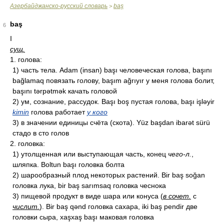
Азербайджанско-русский словарь
baş
>
baş
6
I
сущ.
1. голова:
1) часть тела. Adam (insan) başı человеческая голова, başını
bağlamaq повязать голову, başım ağrıyır у меня голова болит,
başını tərpətmək качать головой
2) ум, сознание, рассудок. Başı boş пустая голова, başı işləyir
kimin
голова работает
у кого
3) в значении единицы счёта (скота). Yüz başdan ibarət sürü
стадо в сто голов
2. головка:
1) утолщенная или выступающая часть, конец
чего-л.
,
шляпка. Boltun başı головка болта
2) шарообразный плод некоторых растений. Bir baş soğan
головка лука, bir baş sarımsaq головка чеснока
3) пищевой продукт в виде шара или конуса (
в сочет.
с
числит.
). Bir baş qənd головка сахара, iki baş pendir две
головки сыра, xaşxaş başı маковая головка