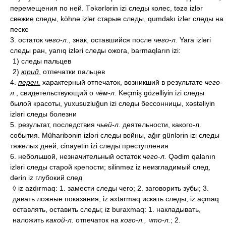
перемещения по ней. Təkərlərin izi следы колес, təzə izlər
свежие следы, köhnə izlər старые следы, qumdakı izlər следы на
песке
3. остаток
чего-л.
, знак, оставшийся после
чего-л.
Yara izləri
следы ран, yanıq izləri следы ожога, barmaqların izi:
1) следы пальцев
2)
юрид.
отпечатки пальцев
4.
перен.
характерный отпечаток, возникший в результате
чего-
л.
, свидетельствующий о
чём-л.
Keçmiş gözəlliyin izi следы
былой красоты, yuxusuzluğun izi следы бессонницы, xəstəliyin
izləri следы болезни
5. результат, последствия
чьей-л.
деятельности, какого-л.
события. Müharibənin izləri следы войны, ağır günlərin izi следы
тяжелых дней, cinayətin izi следы преступления
6. небольшой, незначительный остаток
чего-л.
Qədim qalanın
izləri следы старой крепости; silinməz iz неизгладимый след,
dərin iz глубокий след
◊ iz azdırmaq: 1. замести следы чего; 2. заговорить зубы; 3.
давать ложные показания; iz axtarmaq искать следы; iz açmaq
оставлять, оставить следы; iz buraxmaq: 1. накладывать,
наложить
какой-л.
отпечаток на
кого-л., что-л.
; 2.