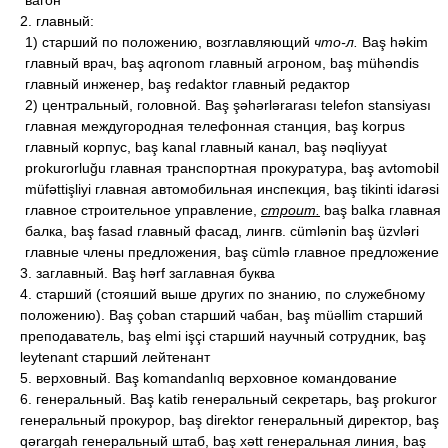
вагон
2. главный:
1) старший по положению, возглавляющий
что-л.
Baş həkim
главный врач, baş aqronom главный агроном, baş mühəndis
главный инженер, baş redaktor главный редактор
2) центральный, головной. Baş şəhərlərarası telefon stansiyası
главная междугородная телефонная станция, baş korpus
главный корпус, baş kanal главный канал, baş nəqliyyat
prokurorluğu главная транспортная прокуратура, baş avtomobil
müfəttişliyi главная автомобильная инспекция, baş tikinti idarəsi
главное строительное управление,
строит.
baş balka главная
балка, baş fasad главный фасад, лингв. cümlənin baş üzvləri
главные члены предложения, baş cümlə главное предложение
3. заглавный. Baş hərf заглавная буква
4. старший (стояший выше других по знанию, по служебному
положению). Baş çoban старший чабан, baş müəllim старший
преподаватель, baş elmi işçi старший научный сотрудник, baş
leytenant старший лейтенант
5. верховный. Baş komandanlıq верховное командование
6. генеральный. Baş katib генеральный секретарь, baş prokuror
генеральный прокурор, baş direktor генеральный директор, baş
qərargah генеральный штаб, baş xətt генеральная линия, baş