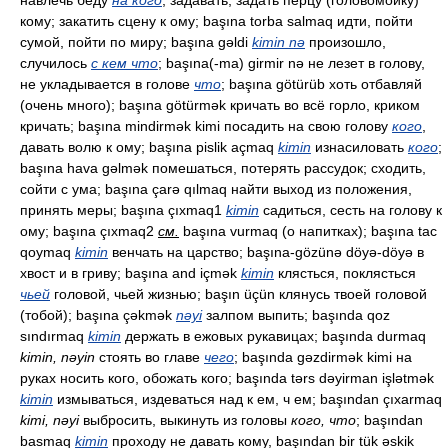
навлечь беду
на кого
; задавать, задать перцу (головомойку)
кому; закатить сцену к ому; başına torba salmaq идти, пойти
сумой, пойти по миру; başına gəldi
kimin nə
произошло,
случилось
с кем что
; başına(-ma) girmir nə не лезет в голову,
не укладывается в голове
что
; başına götürüb хоть отбавляй
(очень много); başına götürmək кричать во всё горло, криком
кричать; başına mindirmək kimi посадить на свою голову
кого
,
давать волю к ому; başına pislik açmaq
kimin
изнасиловать
кого
;
başına hava gəlmək помешаться, потерять рассудок; сходить,
сойти с ума; başına çarə qılmaq найти выход из положения,
принять меры; başına çıxmaq1
kimin
садиться, сесть на голову к
ому; başına çıxmaq2
см.
başına vurmaq (о напитках); başına tac
qoymaq
kimin
венчать на царство; başına-gözünə döyə-döyə в
хвост и в гриву; başına and içmək
kimin
клясться, поклясться
чьей
головой, чьей жизнью; başın üçün клянусь твоей головой
(тобой); başına çəkmək
nəyi
залпом выпить; başında qoz
sındırmaq
kimin
держать в ежовых рукавицах; başında durmaq
kimin, nəyin
стоять во главе
чего
; başında gəzdirmək kimi на
руках носить кого, обожать кого; başında tərs dəyirman işlətmək
kimin
измываться, издеваться над к ем, ч ем; başından çıxarmaq
kimi, nəyi
выбросить, выкинуть из головы
кого, что
; başından
basmaq
kimin
проходу не давать кому, başından bir tük əskik