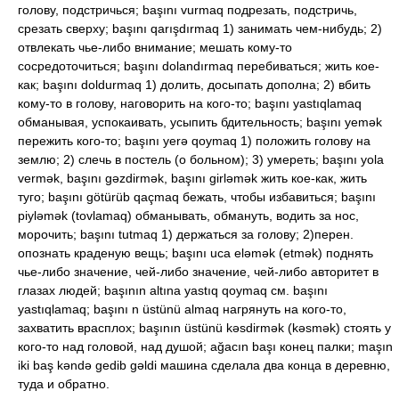
голову, подстричься; başını vurmaq подрезать, подстричь,
срезать сверху; başını qarışdırmaq 1) занимать чем-нибудь; 2)
отвлекать чье-либо внимание; мешать кому-то
сосредоточиться; başını dolandırmaq перебиваться; жить кое-
как; başını doldurmaq 1) долить, досыпать дополна; 2) вбить
кому-то в голову, наговорить на кого-то; başını yastıqlamaq
обманывая, успокаивать, усыпить бдительность; başını yemək
пережить кого-то; başını yerə qoymaq 1) положить голову на
землю; 2) слечь в постель (о больном); 3) умереть; başını yola
vermək, başını gəzdirmək, başını girləmək жить кое-как, жить
туго; başını götürüb qaçmaq бежать, чтобы избавиться; başını
piyləmək (tovlamaq) обманывать, обмануть, водить за нос,
морочить; başını tutmaq 1) держаться за голову; 2)перен.
опознать краденую вещь; başını uca eləmək (etmək) поднять
чье-либо значение, чей-либо значение, чей-либо авторитет в
глазах людей; başının altına yastıq qoymaq см. başını
yastıqlamaq; başını n üstünü almaq нагрянуть на кого-то,
захватить врасплох; başının üstünü kəsdirmək (kəsmək) стоять у
кого-то над головой, над душой; ağacın başı конец палки; maşın
iki baş kəndə gedib gəldi машина сделала два конца в деревню,
туда и обратно.