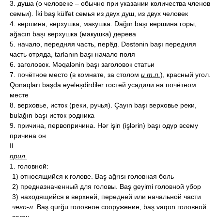
3. душа (о человеке – обычно при указании количества членов
семьи). İki baş külfət семья из двух душ, из двух человек
4. вершина, верхушка, макушка. Dağın başı вершина горы,
ağacın başı верхушка (макушка) дерева
5. начало, передняя часть, перёд. Dəstənin başı передняя
часть отряда, tarlanın başı начало поля
6. заголовок. Məqalənin başı заголовок статьи
7. почётное место (в комнате, за столом
и т.п.
), красный угол.
Qonaqları başda əyələşdirdilər гостей усадили на почётном
месте
8. верховье, исток (реки, ручья). Çayın başı верховье реки,
bulağın başı исток родника
9. причина, первопричина. Hər işin (işlərin) başı одур всему
причина он
II
прил.
1. головной:
1) относящийся к голове. Baş ağrısı головная боль
2) предназначенный для головы. Baş geyimi головной убор
3) находящийся в верхней, передней или начальной части
чего-л.
Baş qurğu головное сооружение, baş vaqon головной