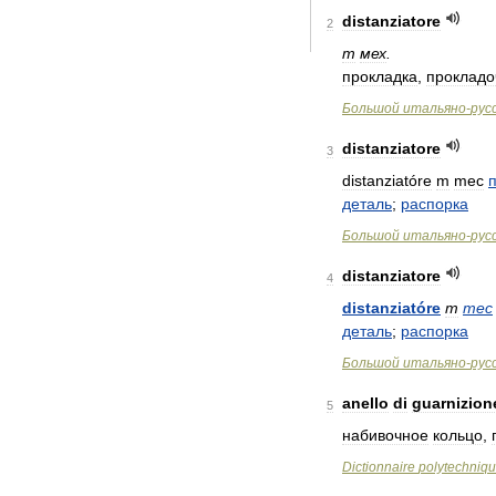
distanziatore
2
m
мех
.
прокладка
,
прокладо
Большой
итальяно
-
рус
distanziatore
3
distanziatóre
m
mec
деталь
;
распорка
Большой
итальяно
-
рус
distanziatore
4
distanziatóre
m
mec
деталь
;
распорка
Большой
итальяно
-
рус
anello
di
guarnizion
5
набивочное
кольцо
,
Dictionnaire
polytechniq