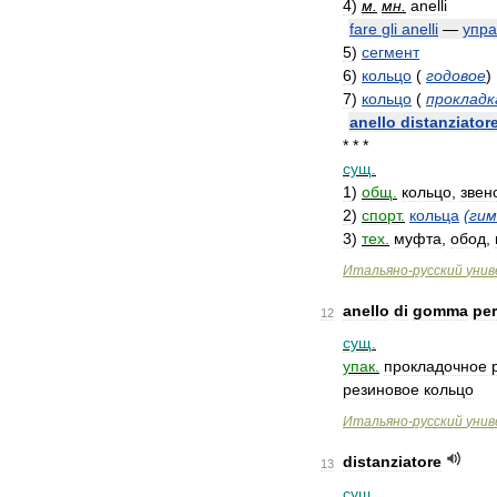
4
)
м
.
мн
.
anelli
fare
gli
anelli
—
упра
5
)
сегмент
6
)
кольцо
(
годовое
)
7
)
кольцо
(
прокладк
anello
distanziator
* * *
сущ
.
1
)
общ
.
кольцо
,
звен
2
)
спорт
.
кольца
(
гим
3
)
тех
.
муфта
,
обод
,
Итальяно
-
русский
унив
anello
di
gomma
per
12
сущ
.
упак
.
прокладочное
резиновое
кольцо
Итальяно
-
русский
унив
distanziatore
13
сущ
.