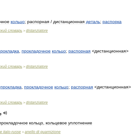
чное
кольцо
;
распорная
/
дистанционная
деталь
;
распорка
ский
словарь
distanziatore
>
прокладка
,
прокладочное
кольцо
;
распорная
<
дистанционная
>
ский
словарь
distanziatore
>
прокладка
,
прокладочное
кольцо
;
распорная
<
дистанционная
>
ский
словарь
distanziatore
>
e
прокладочное
кольцо
,
кольцевое
уплотнение
ue
italo
-
russe
anello
di
guarnizione
>