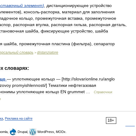
оставочный
элемент
)
,
дистанционирующее
устройство
элементов
),
консоль
-
распорка
,
материал
для
заполнения
ладочное
кольцо
,
промежуточная
вставка
,
промежуточное
аспор
,
распорная
втулка
,
распорная
гильза
,
распорная
деталь
,
становочная
шайба
,
фиксирующее
устройство
,
шайба
ая
шайба
,
промежуточная
пластина
(
фильтра
),
сепаратор
ерсальный
словарь
distanziatore
>
их
словарях:
ьцо
—
уплотняющее
кольцо
— [
http:
//
slovarionline
.
ru
/
anglo
azovoy
promyishlennosti
/]
Тематики
нефтегазовая
нонимы
уплотняющее
кольцо
EN
grummet
…
Справочник
а
ка
,
Реклама на сайте
18+
omla,
Drupal,
WordPress, MODx.