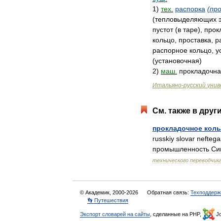
1
)
тех
.
распорка
(
пр
(
тепловыделяющих
пустот
(
в
таре
),
прок
кольцо
,
проставка
,
р
распорное
кольцо
,
у
(
установочная
)
2
)
маш
.
прокладочн
Итальяно
-
русский
унив
См
.
также
в
друг
прокладочное
кол
russkiy
slovar
nefteg
промышленность
Си
технического
переводчик
© Академик, 2000-2026
Обратная связь:
Техподдерж
👣 Путешествия
Экспорт словарей на сайты
, сделанные на PHP,
Jo