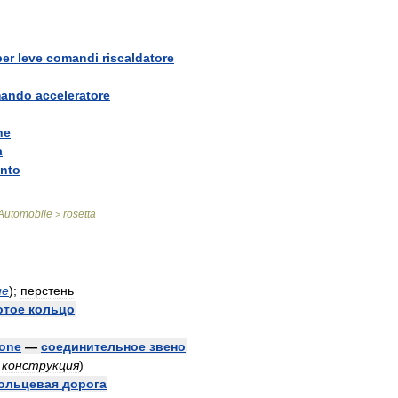
per
leve
comandi
riscaldatore
ando
acceleratore
ne
a
ento
Automobile
rosetta
>
ие
)
;
перстень
отое
кольцо
ione
—
соединительное
звено
,
конструкция
)
ольцевая
дорога