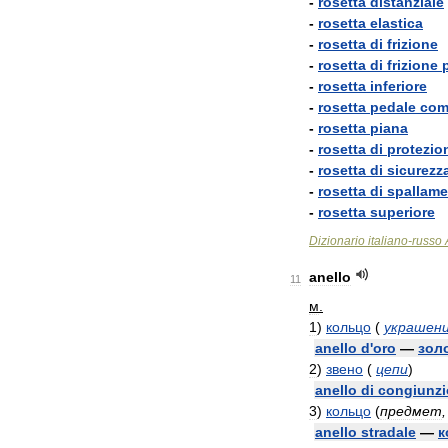
-
rosetta
distanziale
-
rosetta
elastica
-
rosetta
di
frizione
-
rosetta
di
frizione
-
rosetta
inferiore
-
rosetta
pedale
com
-
rosetta
piana
-
rosetta
di
protezio
-
rosetta
di
sicurezz
-
rosetta
di
spallam
-
rosetta
superiore
Dizionario
italiano
-
russo
anello
11
м
.
1
)
кольцо
(
украшен
anello
d
'
oro
—
зол
2
)
звено
(
цепи
)
anello
di
congiunz
3
)
кольцо
(
предмет
anello
stradale
—
к