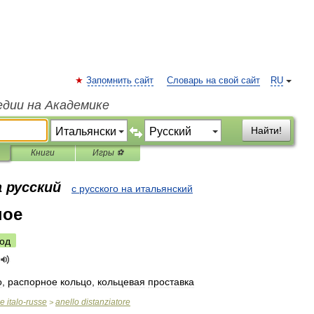
Запомнить сайт
Словарь на свой сайт
RU
едии на Академике
Найти!
Книги
Игры ⚽
 русский
с русского на итальянский
ное
од
о
,
распорное
кольцо
,
кольцевая
проставка
ue
italo
-
russe
anello
distanziatore
>