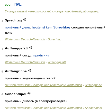
воен.
ПРЦ
Универсальный немецко-русский словарь
приёмный радиоцентр
>
Sprechtag
3
приёмный день
.
heute ist kein
Sprechtag
сего́дня неприёмный
день
Wörterbuch Deutsch-Russisch
Sprechtag
>
Auffanggefäß
4
приёмный сосу́д
,
приёмник
Wörterbuch Deutsch-Russisch
Auffanggefäß
>
Auffangrinne
5
приёмный водоотводный жёлоб
Deutsch-Russische Geologie und Mineralogie Wörterbuch
Auffangrinne
>
Sondendipol
6
приёмный диполь (в электроразведке)
Deutsch-Russische Geologie und Mineralogie Wörterbuch
Sondendipol
>