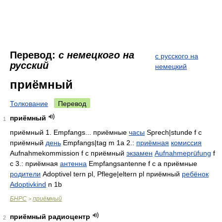
Перевод:
с немецкого на
с русского на
русский
немецкий
приёмный
Толкование
Перевод
приёмный
1
приёмный 1. Empfangs... приёмные
часы
Sprech|stunde f c
приёмный
день
Empfangs|tag m 1a 2.:
приёмная
комиссия
Aufnahmekommission f c приёмный
экзамен
Aufnahmeprüfung
f
c 3.: приёмная
антенна
Empfangsantenne f c а приёмные
родители
Adoptivel tern pl, Pflege|eltern pl приёмный
ребёнок
Adoptivkind
n 1b
БНРС
приёмный
>
приёмный радиоцентр
2