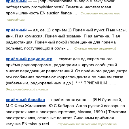
приёмный
— — [http://slovarionline.ru/anglo russkiy slovar
neftegazovoy promyishlennosti/] Тематики нефтегазовая
промышленность EN suction flange …
Справочник технического
переводчика
приёмный
— ая, ое. 1) к приём 1) Приёмный пункт. П ые часы,
дни. П ая комиссия. Приёмный экзамен. П ая антенна. П ая
радиостанция. Приёмный покой (помещение для приёма
больных, поступающих в больн …
Словарь многих выражений
приёмный радиоцентр
— служит для одновременного
приёма радиопрограмм, радиограмм и других сообщений
многих передающих радиостанций. От приёмного радиоцентра
эти сообщения поступают корреспондентам по линиям связи
(кабельным, радиорелейным и др.). * * * ПРИЕМНЫЙ… …
Энциклопедический словарь
приёмный барабан
— приёмная катушка — [Я.Н.Лугинский,
М.С.Фези Жилинская, Ю.С.Кабиров. Англо русский словарь по
электротехнике и электроэнергетике, Москва, 1999 г.] Тематики
электротехника, основные понятия Синонимы приёмная
катушка EN takeup reel …
Справочник технического переводчика