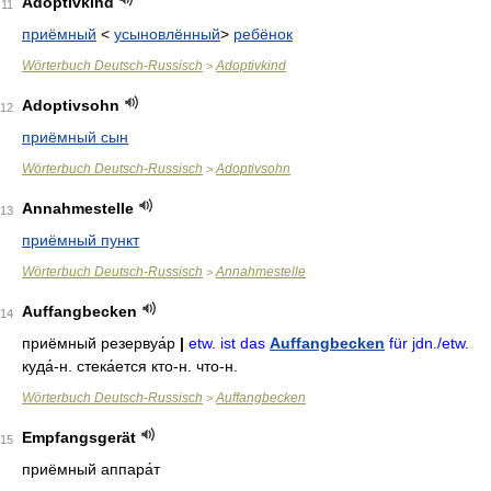
Adoptivkind
11
приёмный
<
усыновлённый
>
ребёнок
Wörterbuch Deutsch-Russisch
Adoptivkind
>
Adoptivsohn
12
приёмный сын
Wörterbuch Deutsch-Russisch
Adoptivsohn
>
Annahmestelle
13
приёмный пункт
Wörterbuch Deutsch-Russisch
Annahmestelle
>
Auffangbecken
14
приёмный резервуа́р
|
etw. ist das
Auffangbecken
für jdn./etw.
куда́-н
.
стека́ется кто-н
. что-н.
Wörterbuch Deutsch-Russisch
Auffangbecken
>
Empfangsgerät
15
приёмный аппара́т