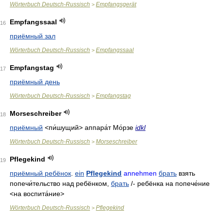
Wörterbuch Deutsch-Russisch
Empfangsgerät
>
Empfangssaal
16
приёмный зал
Wörterbuch Deutsch-Russisch
Empfangssaal
>
Empfangstag
17
приёмный день
Wörterbuch Deutsch-Russisch
Empfangstag
>
Morseschreiber
18
приёмный
<пи́шущий>
аппара́т Мо́рзе
idkl
Wörterbuch Deutsch-Russisch
Morseschreiber
>
Pflegekind
19
приёмный ребёнок
.
ein
Pflegekind
annehmen
брать
взять
попечи́тельство над ребёнком
,
брать
/-
ребёнка на попече́ние
<на воспита́ние>
Wörterbuch Deutsch-Russisch
Pflegekind
>