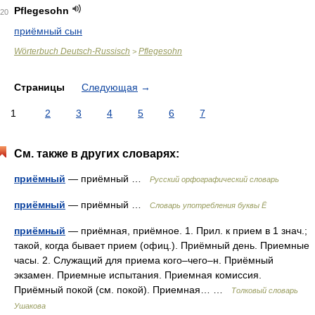
Pflegesohn
20
приёмный сын
Wörterbuch Deutsch-Russisch
Pflegesohn
>
Страницы
Следующая
→
1
2
3
4
5
6
7
См. также в других словарях:
приёмный
— приёмный …
Русский орфографический словарь
приёмный
— приёмный …
Словарь употребления буквы Ё
приёмный
— приёмная, приёмное. 1. Прил. к прием в 1 знач.;
такой, когда бывает прием (офиц.). Приёмный день. Приемные
часы. 2. Служащий для приема кого–чего–н. Приёмный
экзамен. Приемные испытания. Приемная комиссия.
Приёмный покой (см. покой). Приемная… …
Толковый словарь
Ушакова