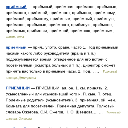
приёмный
— приёмный, приёмная, приёмное, приёмные,
приёмного, приёмной, приёмного, приёмных, приёмному,
приёмной, приёмному, приёмным, приёмный, приёмную,
приёмное, приёмные, приёмного, приёмную, приёмное,
приёмных, приёмным, приёмной, приёмною, приёмным,… …
Формы слов
приёмный
— прил., употр. сравн. часто 1. Под приёмными
часами какого либо руководителя (врача и т. п.)
подразумевается время, отведённое для его встреч с
посетителями (осмотра больных и т. п.). Директор сможет
принять вас только в приёмные часы. 2. Под… …
Толковый
словарь Дмитриева
ПРИЁМНЫЙ
— ПРИЁМНЫЙ, ая, ое. 1. см. принять. 2.
Усыновлённый или усыновивший кого н. П. сын. П. отец.
Приёмные родители (усыновители). 3. приёмная, ой, жен.
Комната для посетителей. Приёмная депутата. Толковый
словарь Ожегова. С.И. Ожегов, Н.Ю. Шведова.… …
Толковый
словарь Ожегова