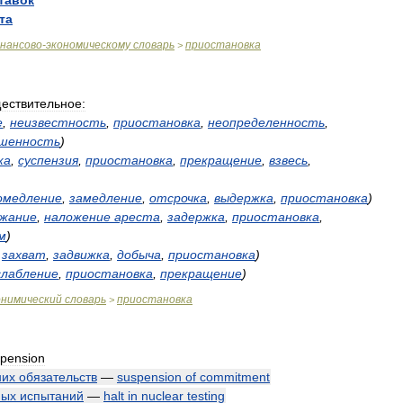
тавок
та
нансово
-
экономическому
словарь
приостановка
>
ествительное:
е
,
неизвестность
,
приостановка
,
неопределенность
,
шенность
)
ка
,
суспензия
,
приостановка
,
прекращение
,
взвесь
,
омедление
,
замедление
,
отсрочка
,
выдержка
,
приостановка
)
ржание
,
наложение
ареста
,
задержка
,
приостановка
,
м
)
,
захват
,
задвижка
,
добыча
,
приостановка
)
слабление
,
приостановка
,
прекращение
)
онимический
словарь
приостановка
>
pension
них
обязательств
—
suspension
of
commitment
ных
испытаний
—
halt
in
nuclear
testing