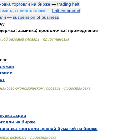
новка
торговли
на
бирже
—
trading
halt
команда
приостановки
—
halt
command
вли
—
suspension
of
business
яд:
держка
;
заминка
;
проволочка
;
промедление
ьшой
базовый
словарь
приостановка
>
ione
атежей
тавок
от
нансово
-
экономическому
словарь
приостановка
>
пуска
акций
рговли
на
бирже
тановка
торговли
ценной
бумагой
на
бирже
nomic
dictionary
приостановка
>