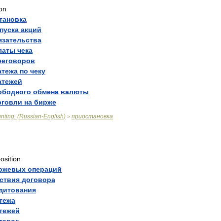
ion
тановка
пуска
акций
язательства
латы
чека
реговоров
атежа
по
чеку
атежей
ободного
обмена
валюты
рговли
на
бирже
nting
. (
Russian
-
English
)
приостановка
>
osition
ржевых
операций
ствия
договора
дитования
тежа
тежей