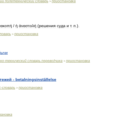
ий
полетехнический
словарь
приостановка
>
νακοπή
/
ἡ
ἀναστολή
(
решения
суда
и
т
.
п
.).
ловарь
приостановка
>
бычи
чно
-
технический
словарь
переводчика
приостановка
>
тежей
-
betalningsinställelse
с
-
словарь
приостановка
>
тановка