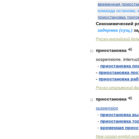
временная
приоста
команда
останова
;
приостановка
торго
Синонимический
р
задержка
(
сущ
.)
за
Русско
-
английский
бол
приостановка
10
sospensione
,
interruz
-
приостановка
пл
-
приостановка
пос
-
приостановка
раб
Русско
-
итальянский
фи
приостановка
11
suspension
-
приостановка
вы
-
приостановка
то
-
временная
приос
New
russian
-
english
eco