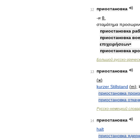
приостановка
12
-
и
θ
.
σταμάτημα
προσωριν
приостановка
ра
приостановка
во
επιχειρήσεων
•
приостановка
кро
Большой
русско
-
гречес
приостановка
13
(
ж
)
kurzer
Stillstand
(
m
)
;
приостановка
произ
приостановка
откач
Русско
-
немецкий
слова
приостановка
14
halt
приостановка
ядер