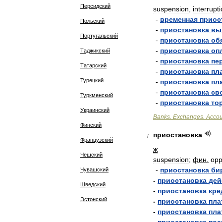
Персидский
suspension
,
interrupt
-
временная
приос
Польский
-
приостановка
вы
Португальский
-
приостановка
об
-
приостановка
оп
Таджикский
-
приостановка
пе
Татарский
-
приостановка
пл
Турецкий
-
приостановка
пл
-
приостановка
св
Туркменский
-
приостановка
то
Украинский
Banks
.
Exchanges
.
Accou
Финский
приостановка
7
Французский
ж
Чешский
suspension
;
фин
.
opp
-
приостановка
би
Чувашский
-
приостановка
дей
Шведский
-
приостановка
кре
Эстонский
-
приостановка
пла
-
приостановка
пла