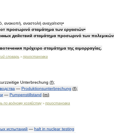
ό
,
ανακοπή
,
αναστολή
αναχαίτιση
•
бот
προσωρινό
σταμάτημα
των
εργασιών
•
енных
действий
σταμάτημα
προσωρινό
των
πολεμικών
вотечения
πρόχειρο
σταμάτημα
της
αιμορραγίας
.
кий
словарь
приостановка
>
kurzzeitige
Unterbrechung
(
f
)
;
водства
—
Produktionsunterbrechung
(
f
)
;
ки
—
Pumpenstillstand
(
m
)
рь
по
водному
хозяйству
приостановка
>
ных
испытаний
—
halt
in
nuclear
testing