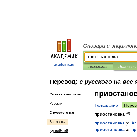
Словари и энциклоп
academic.ru
Толкования
Переводы
Перевод:
с русского на все
приостано
Со всех языков на:
Русский
Толкование
Перев
С русского на:
приостановка
1
Все языки
приостановка
ж
.
An
приостановка
ж
.
пр
Адыгейский