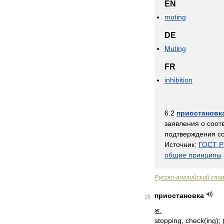
EN
muting
DE
Muting
FR
inhibition
6
.
2
приостановк
заявления
о
соот
подтверждения
с
Источник:
ГОСТ
Р
общие
принципы
Русско
-
английский
сло
приостановка
16
ж
.
stopping
,
check
(
ing
); 