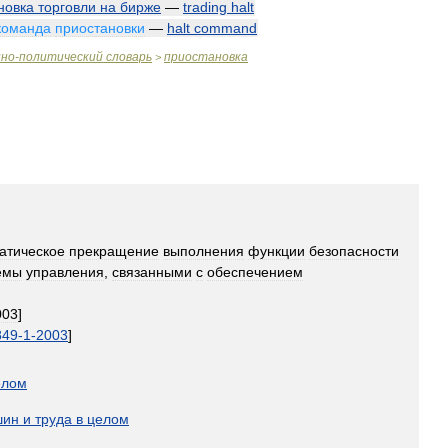
новка
торговли
на
бирже
—
trading
halt
команда
приостановки
—
halt
command
нно
-
политический
словарь
приостановка
>
атическое
прекращение
выполнения
функции
безопасности
емы
управления
,
связанными
с
обеспечением
003
]
849
-
1
-
2003
]
елом
шин
и
труда
в
целом