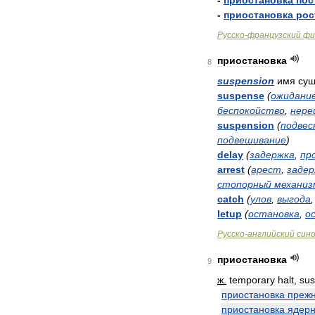
-
приостановка
пос
-
приостановка
рос
Русско
-
французский
фи
приостановка
8
suspension
имя
сущ
suspense
(
ожидани
беспокойство
,
нере
suspension
(
подвес
подвешивание
)
delay
(
задержка
,
пр
arrest
(
арест
,
заде
стопорный
механиз
catch
(
улов
,
выгода
letup
(
остановка
,
о
Русско
-
английский
син
приостановка
9
ж
.
temporary
halt
,
sus
приостановка
преж
приостановка
ядер