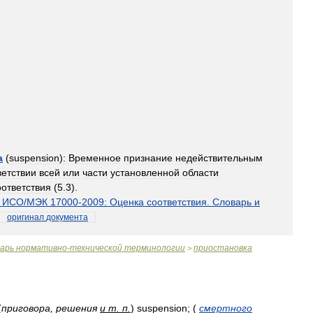
а
(
suspension
)
:
Временное
признание
недействительным
ветствии
всей
или
части
установленной
области
оответствия
(
5
.
3
).
ИСО
/
МЭК
17000
-
2009:
Оценка
соответствия
.
Словарь
и
оригинал
документа
варь
нормативно
-
технической
терминологии
приостановка
>
(
приговора
,
решения
и
т
.
п
.
)
suspension
; (
смертного