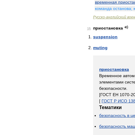
временная
приоста
команда
останова
;
Русско
-
английский
вое
приостановка
15
suspension
muting
приостановка
Временное
автом
элементами
сист
безопасности
.
[
ГОСТ
ЕН
1070
-
2
[
ГОСТ
Р
ИСО
13
Тематики
безопасность
в
ц
безопасность
ма