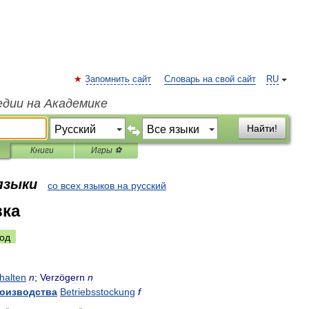
Запомнить сайт
Словарь на свой сайт
RU
едии на Академике
Найти!
Книги
Игры ⚽
 языки
со всех языков на русский
вка
од
halten
n
;
Verzögern
n
оизводства
Betriebsstockung
f