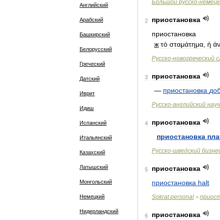
Большой
русско
-
немецк
Английский
приостановка
Арабский
2
приостановка
Башкирский
ж
τό
σταμάτημα
,
ἡ
ἀ
Белорусский
Русско
-
новогреческий
с
Греческий
приостановка
3
Датский
—
приостановка
до
Иврит
Русско
-
английский
нау
Идиш
приостановка
Испанский
4
приостановка
пла
Итальянский
Русско
-
шведский
бизне
Казахский
Латышский
приостановка
5
Монгольский
приостановка
halt
Немецкий
Sokrat
personal
приос
>
Нидерландский
приостановка
6