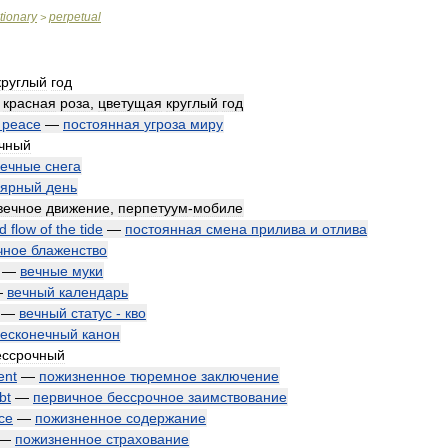
tionary
perpetual
>
круглый
год
—
красная
роза
,
цветущая
круглый
год
peace
—
постоянная
угроза
миру
чный
вечные
снега
лярный
день
вечное
движение
,
перпетуум
-
мобиле
d
flow
of
the
tide
—
постоянная
смена
прилива
и
отлива
чное
блаженство
—
вечные
муки
—
вечный
календарь
—
вечный
статус
-
кво
есконечный
канон
ессрочный
ent
—
пожизненное
тюремное
заключение
bt
—
первичное
бессрочное
заимствование
ce
—
пожизненное
содержание
—
пожизненное
страхование