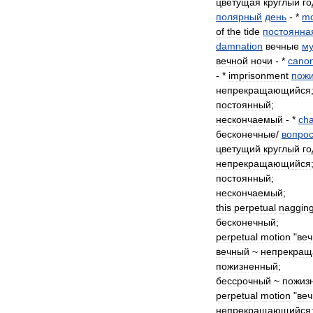
цветущая
круглый
го
полярный
день
- *
mo
of
the
tide
постоянна
damnation
вечные
му
вечной
ночи
- *
cano
- *
imprisonment
пож
непрекращающийся
постоянный
;
нескончаемый
- *
cha
бесконечные
/
вопро
цветущий
круглый
го
непрекращающийся
постоянный
;
нескончаемый
;
this
perpetual
naggin
бесконечный
;
perpetual
motion
"
веч
вечный
~
непрекра
пожизненный
;
бессрочный
~
пожиз
perpetual
motion
"
веч
непрекращающийся