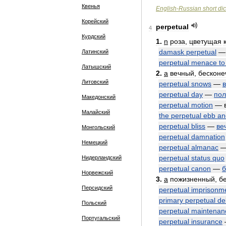
Квенья
English
-
Russian
short
dic
Корейский
perpetual
4
Курдский
1
.
n
роза
,
цветущая
damask
perpetual
Латинский
perpetual
menace
to
Латышский
2
.
a
вечный
,
бесконе
Литовский
perpetual
snows
—
perpetual
day
—
по
Македонский
perpetual
motion
—
Малайский
the
perpetual
ebb
an
perpetual
bliss
—
ве
Монгольский
perpetual
damnation
Немецкий
perpetual
almanac
perpetual
status
quo
Нидерландский
perpetual
canon
—
б
Норвежский
3
.
a
пожизненный
,
б
Персидский
perpetual
imprisonm
primary
perpetual
de
Польский
perpetual
maintenan
Португальский
perpetual
insurance