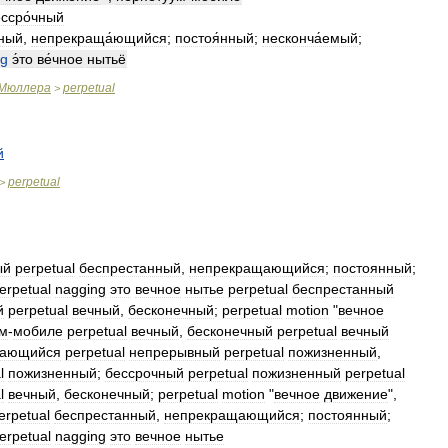
ссро́чный
нный
,
непрекраща́ющийся
;
постоя́нный
;
несконча́емый
;
ng
э́то
ве́чное
нытьё
Мюллера
perpetual
>
й
perpetual
>
ый
perpetual
беспрестанный
,
непрекращающийся
;
постоянный
;
erpetual
nagging
это
вечное
нытье
perpetual
беспрестанный
й
perpetual
вечный
,
бесконечный
;
perpetual
motion
"
вечное
ум
-
мобиле
perpetual
вечный
,
бесконечный
perpetual
вечный
щающийся
perpetual
непрерывный
perpetual
пожизненный
,
l
пожизненный
;
бессрочный
perpetual
пожизненный
perpetual
l
вечный
,
бесконечный
;
perpetual
motion
"
вечное
движение
",
erpetual
беспрестанный
,
непрекращающийся
;
постоянный
;
erpetual
nagging
это
вечное
нытье