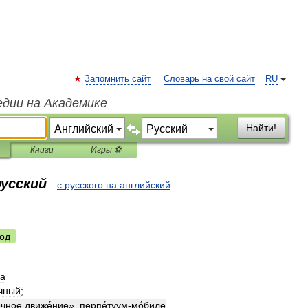
Запомнить сайт
Словарь на свой сайт
RU
едии на Академике
Найти!
Книги
Игры ⚽
русский
с русского на английский
од
a
́чный
;
́чное
движе́ние
»,
перпе́туум
-
мо́биле