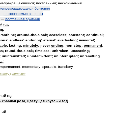
непрекращающийся
;
постоянный
;
нескончаемый
непрекращающаяся
болтовня
—
нескончаемые
вопросы
—
постоянная
аритмия
ый
год
яд:
ranthine
;
around
-
the
-
clock
;
ceaseless
;
constant
;
continual
;
uous
;
endless
;
enduring
;
eternal
;
everlasting
;
immortal
;
able
;
lasting
;
minutely
;
never
-
ending
;
non
-
stop
;
permanent
;
ss
;
round
-
the
-
clock
;
timeless
;
unbroken
;
unceasing
;
;
unintermitted
;
unintermittent
;
uninterrupted
;
unremitting
д:
impermanent
;
momentary
;
sporadic
;
transitory
tionary
perpetual
>
глый
год
-
красная
роза
,
цветущая
круглый
год
чный