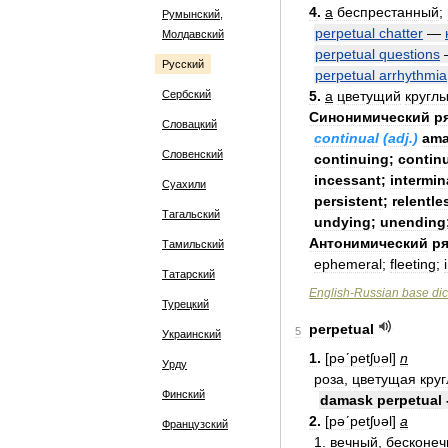
4
.
a
беспрестанный
;
Румынский,
perpetual
chatter
—
Молдавский
perpetual
questions
Русский
perpetual
arrhythmia
Сербский
5
.
a
цветущий
кругл
Синонимический
р
Словацкий
continual
(
adj
.)
ama
Словенский
continuing
;
contin
incessant
;
intermin
Суахили
persistent
;
relentle
Тагальский
undying
;
unending
Антонимический
ря
Тамильский
ephemeral
;
fleeting
;
Татарский
English
-
Russian
base
dic
Турецкий
perpetual
5
Украинский
1
.
[
pəʹpetʃʋəl
]
n
Урду
роза
,
цветущая
кру
Финский
damask
perpetual
2
.
[
pəʹpetʃʋəl
]
a
Французский
1
.
вечный
,
бесконе