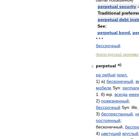
даты
погашения
)
perpetual
security
Traditional
preferre
perpetual
debt
ins
See:
perpetual
bond
,
pe
* * *
бессрочный
Англо
-
русский
экономи
perpetual
8
pəˈpetʃuəl
прил
.
1
)
а
)
бесконечный
,
в
мобиле
Syn:
perman
1
.
б
)
юр
.
всегда
име
2
)
пожизненный
;
бессрочный
Syn:
life
3
)
беспрестанный
,
н
постоянный
;
бесконечный
,
беспр
4
)
цветущий
круглый