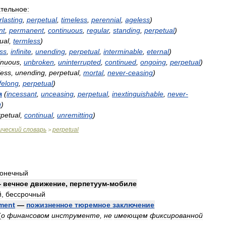
тельное:
rlasting
,
perpetual
,
timeless
,
perennial
,
ageless
)
nt
,
permanent
,
continuous
,
regular
,
standing
,
perpetual
)
ual
,
termless
)
ss
,
infinite
,
unending
,
perpetual
,
interminable
,
eternal
)
inuous
,
unbroken
,
uninterrupted
,
continued
,
ongoing
,
perpetual
)
less
,
unending
,
perpetual
,
mortal
,
never
-
ceasing
)
ifelong
,
perpetual
)
я
(
incessant
,
unceasing
,
perpetual
,
inextinguishable
,
never
-
g
)
petual
,
continual
,
unremitting
)
ический
словарь
perpetual
>
конечный
—
вечное
движение
,
перпетуум
-
мобиле
й
,
бессрочный
ment
—
пожизненное
тюремное
заключение
(
о
финансовом
инструменте
,
не
имеющем
фиксированной