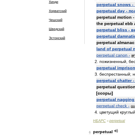
Хинди
perpetual
snows
-
perpetual
day
-
по
Хорватский
perpetual
motion
Чешский
the
perpetual
ebb
Шведский
perpetual
bliss
-
в
perpetual
damnati
Эстонский
perpetual
almanac
land
of
perpetual
perpetual
canon
-
м
2
.
пожизненный
,
бе
perpetual
impriso
3
.
беспрестанный
;
perpetual
chatter
perpetual
questio
[
ссоры
]
perpetual
nagging
perpetual
check
-
ш
4
.
цветущий
круглы
НБАРС
perpetual
>
perpetual
6