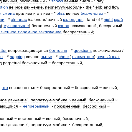
д
вечный
,
бесконечный
- *
snows
вечные
снега
- *
day
tion
вечное
движение
,
перпетуум
-
мобиле
-
the
*
ebb
and
flow
я
смена
прилива
и
отлива
- *
bliss
вечное
блаженство
- *
ки
- *
almanac
/
calendar
/
вечный
календарь
-
land
of
*
night
край
n
(
музыкальное
)
бесконечный
канон
пожизненный
,
бессрочный
изненное
тюремное
заключение
беспрестанный
;
;
tter
непрекращающаяся
болтовня
- *
questions
нескончаемые
/
сы
- *
nagging
вечное
нытье
- *
check
(
шахматное
)
вечный
шах
д
perpetual
бесконечный
~
беспрестанный
,
;
g
это
вечное
нытье
~
беспрестанный
~
бессрочный
~
вечный
,
ное
движение
",
перпетуум
-
мобиле
~
вечный
,
бесконечный
~
щающийся
~
непрерывный
~
пожизненный
,
бессрочный
~
ненный
~
постоянный
~
вечный
,
бесконечный
;
ное
движение
",
перпетуум
-
мобиле
~
беспрестанный
,
;