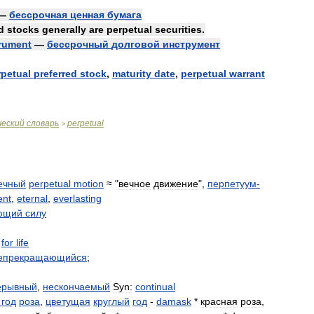
—
бессрочная
ценная
бумага
d
stocks
generally
are
perpetual
securities
.
trument
—
бессрочный
долговой
инструмент
rpetual
preferred
stock
,
maturity
date
,
perpetual
warrant
ческий
словарь
perpetual
>
ечный
perpetual
motion
≈ "
вечное
движение
",
перпетуум
-
ent
,
eternal
,
everlasting
ющий
силу
,
for
life
епрекращающийся
;
ерывный
,
нескончаемый
Syn:
continual
год
роза
,
цветущая
круглый
год
-
damask
*
красная
роза
,