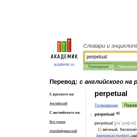
Словари и энциклоп
academic.ru
Толкования
Переводы
Перевод:
с английского на 
perpetual
С русского на:
Английский
Толкование
Перев
С английского на:
perpetual
1
Все языки
perpetual
[
pəˊpetʃυǝl
]
1
)
ве́чный
,
бесконе
Азербайджанский
perpetual
motion
«
ве