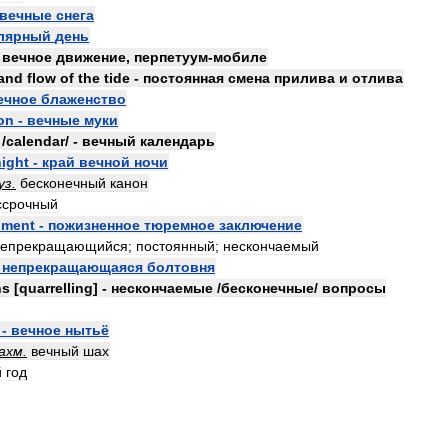
вечные
снега
лярный
день
-
вечное
движение
,
перпетуум
-
мобиле
and
flow
of
the
tide
-
постоянная
смена
прилива
и
отлива
ечное
блаженство
on
-
вечные
муки
/
calendar
/ -
вечный
календарь
night
-
край
вечной
ночи
уз
.
бесконечный
канон
ссрочный
nment
-
пожизненное
тюремное
заключение
непрекращающийся
;
постоянный
;
нескончаемый
-
непрекращающаяся
болтовня
ns
[
quarrelling
] -
нескончаемые
/
бесконечные
/
вопросы
-
вечное
нытьё
ахм
.
вечный
шах
й
год