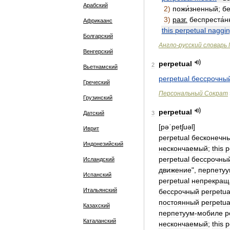
Арабский
2
)
пожи́зненный
;
бе
3
)
разг
.
беспреста́
Африкаанс
this
perpetual
naggi
Болгарский
Англо
-
русский
словарь
Венгерский
perpetual
2
Вьетнамский
perpetual
бессрочны
Греческий
Персональный
Сократ
Грузинский
perpetual
Датский
3
[
pəˈpetʃuəl
]
Иврит
perpetual
бесконечн
Индонезийский
нескончаемый
;
this
p
perpetual
бессрочны
Исландский
движение
",
перпету
Испанский
perpetual
непрекра
Итальянский
бессрочный
perpetua
постоянный
perpetua
Казахский
перпетуум
-
мобиле
p
Каталанский
нескончаемый
;
this
p