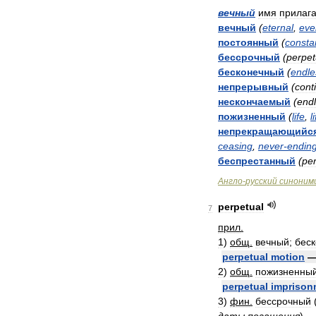
вечный
имя
прилага
вечный
(
eternal
,
eve
постоянный
(
consta
бессрочный
(
perpet
бесконечный
(
endle
непрерывный
(
cont
нескончаемый
(
end
пожизненный
(
life
,
l
непрекращающийс
ceasing
,
never
-
endin
беспрестанный
(
per
Англо
-
русский
синоним
perpetual
7
прил
.
1
)
общ
.
вечный
;
бес
perpetual
motion
2
)
общ
.
пожизненны
perpetual
imprison
3
)
фин
.
бессрочный