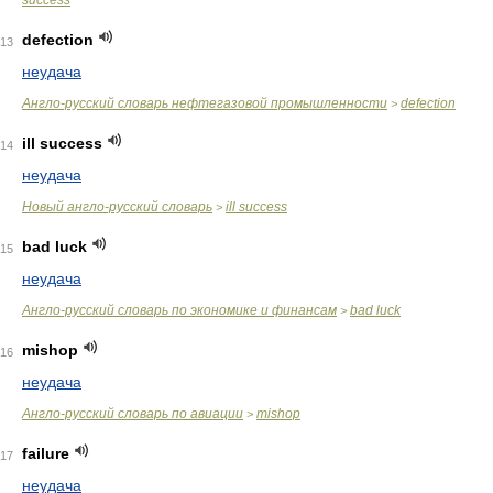
success
defection
13
неудача
Англо-русский словарь нефтегазовой промышленности
defection
>
ill success
14
неудача
Новый англо-русский словарь
ill success
>
bad luck
15
неудача
Англо-русский словарь по экономике и финансам
bad luck
>
mishop
16
неудача
Англо-русский словарь по авиации
mishop
>
failure
17
неудача