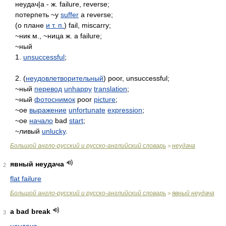
неудач|а - ж. failure, reverse;
потерпеть ~у
suffer
a reverse;
(о плане
и т. п.
) fail, miscarry;
~ник м., ~ница ж. a failure;
~ный
1.
unsuccessful
;
2. (
неудовлетворительный
) poor, unsuccessful;
~ный
перевод
unhappy
translation
;
~ный
фотоснимок
poor
picture
;
~ое
выражение
unfortunate
expression
;
~ое
начало
bad
start
;
~ливый
unlucky
.
Большой англо-русский и русско-английский словарь
неудача
>
явный неудача
2
flat failure
Большой англо-русский и русско-английский словарь
явный неудача
>
a bad break
3