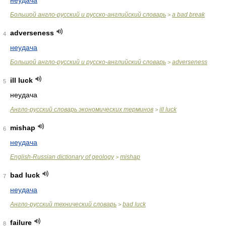
неудача
Большой англо-русский и русско-английский словарь
a bad break
>
adverseness
4
неудача
Большой англо-русский и русско-английский словарь
adverseness
>
ill luck
5
неудача
Англо-русский словарь экономических терминов
ill luck
>
mishap
6
неудача
English-Russian dictionary of geology
mishap
>
bad luck
7
неудача
Англо-русский технический словарь
bad luck
>
failure
8