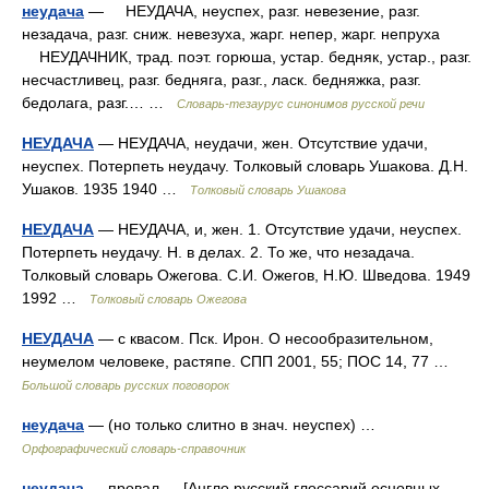
неудача
— НЕУДАЧА, неуспех, разг. невезение, разг.
незадача, разг. сниж. невезуха, жарг. непер, жарг. непруха
НЕУДАЧНИК, трад. поэт. горюша, устар. бедняк, устар., разг.
несчастливец, разг. бедняга, разг., ласк. бедняжка, разг.
бедолага, разг.… …
Словарь-тезаурус синонимов русской речи
НЕУДАЧА
— НЕУДАЧА, неудачи, жен. Отсутствие удачи,
неуспех. Потерпеть неудачу. Толковый словарь Ушакова. Д.Н.
Ушаков. 1935 1940 …
Толковый словарь Ушакова
НЕУДАЧА
— НЕУДАЧА, и, жен. 1. Отсутствие удачи, неуспех.
Потерпеть неудачу. Н. в делах. 2. То же, что незадача.
Толковый словарь Ожегова. С.И. Ожегов, Н.Ю. Шведова. 1949
1992 …
Толковый словарь Ожегова
НЕУДАЧА
— с квасом. Пск. Ирон. О несообразительном,
неумелом человеке, растяпе. СПП 2001, 55; ПОС 14, 77 …
Большой словарь русских поговорок
неудача
— (но только слитно в знач. неуспех) …
Орфографический словарь-справочник
неудача
— провал — [Англо русский глоссарий основных