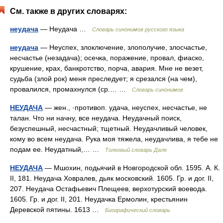
См. также в других словарях:
неудача
— Неудача …
Словарь синонимов русского языка
неудача
— Неуспех, злоключение, злополучие, злосчастье,
несчастье (незадача); осечка, поражение, провал, фиаско,
крушение, крах, банкротство, порча, авария. Мне не везет,
судьба (злой рок) меня преследует; я срезался (на чем),
провалился, промахнулся (ср.… …
Словарь синонимов
НЕУДАЧА
— жен., ·противоп. удача, неуспех, несчастье, не
талан. Что ни начну, все неудача. Неудачный поиск,
безуспешный, несчастный; тщетный. Неудачливый человек,
кому во всем неудача. Рука моя тяжела, неудачлива, я тебе не
подам ее. Неудатный,… …
Толковый словарь Даля
НЕУДАЧА
— Мшохин, подьячий в Новгородской обл. 1595. А. К.
II, 181. Неудача Ховралев, дьяк московский. 1605. Гр. и дог. II,
207. Неудача Остафьевич Плещеев, верхотурский воевода.
1605. Гр. и дог. II, 201. Неудачка Ермолин, крестьянин
Деревской пятины. 1613 …
Биографический словарь