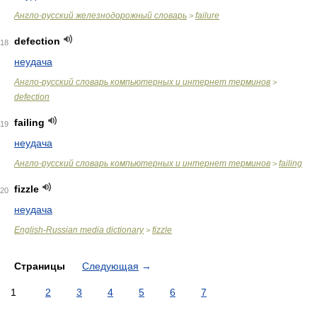
Англо-русский железнодорожный словарь
failure
>
defection
18
неудача
Англо-русский словарь компьютерных и интернет терминов
>
defection
failing
19
неудача
Англо-русский словарь компьютерных и интернет терминов
failing
>
fizzle
20
неудача
English-Russian media dictionary
fizzle
>
Страницы
Следующая
→
1
2
3
4
5
6
7