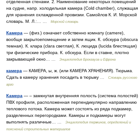
отделенная стенами. 2. Наименование некоторых помещений
на судне, напр. холодильная камера (Cold chamber), служащая
для хранения охлажденной провизии. Самойлов К. И. Морской
словарь. М. Л.:… …
Морской словарь
Камера
— (физ.) означает собственно комнату (camere),
вообще закрытоепомещение и затем ящик. К. обскура (obscura
темная). К. клара (clara светлая), К. люцида (lucida блестящая)
три физические прибора. К. обскура. Если в ставне, плотно
закрывающей окно… …
Энциклопедия Брокгауза и Ефрона
камера
— КАМЕРА, ы, ж. (или КАМЕРА ХРАНЕНИЯ). Тюрьма.
Сдать в камеру хранения посадить в тюрьму …
Словарь русского
арго
Камера
— – замкнутая внутренняя полость (система полостей)
ПВХ профиля, расположенная перпендикулярно направлению
теплового потока. Камера может состоять из ряда подкамер,
разделенных перегородками. Камеры и подкамеры могут
выполнять различные… …
Энциклопедия терминов, определений и
пояснений строительных материалов