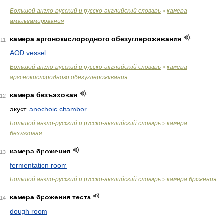
Большой англо-русский и русско-английский словарь
камера
>
амальгамирования
камера аргонокислородного обезуглероживания
11
AOD vessel
Большой англо-русский и русско-английский словарь
камера
>
аргонокислородного обезуглероживания
камера безъэховая
12
акуст.
anechoic chamber
Большой англо-русский и русско-английский словарь
камера
>
безъэховая
камера брожения
13
fermentation room
Большой англо-русский и русско-английский словарь
камера брожения
>
камера брожения теста
14
dough room