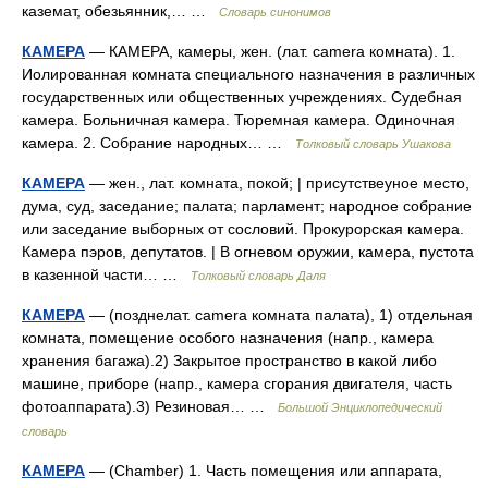
каземат, обезьянник,… …
Словарь синонимов
КАМЕРА
— КАМЕРА, камеры, жен. (лат. camera комната). 1.
Иолированная комната специального назначения в различных
государственных или общественных учреждениях. Судебная
камера. Больничная камера. Тюремная камера. Одиночная
камера. 2. Собрание народных… …
Толковый словарь Ушакова
КАМЕРА
— жен., лат. комната, покой; | присутствеуное место,
дума, суд, заседание; палата; парламент; народное собрание
или заседание выборных от сословий. Прокурорская камера.
Камера пэров, депутатов. | В огневом оружии, камера, пустота
в казенной части… …
Толковый словарь Даля
КАМЕРА
— (позднелат. camera комната палата), 1) отдельная
комната, помещение особого назначения (напр., камера
хранения багажа).2) Закрытое пространство в какой либо
машине, приборе (напр., камера сгорания двигателя, часть
фотоаппарата).3) Резиновая… …
Большой Энциклопедический
словарь
КАМЕРА
— (Chamber) 1. Часть помещения или аппарата,