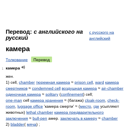
Перевод:
с английского на
с русского на
русский
английский
камера
Толкование
Перевод
камера
1
жен.
1) cell,
chamber
тюремная камера
≈
prison cell
,
ward
камера
смертников
≈
condemned cell
воздушная камера
≈
air-chamber
одиночная камера
≈
solitary
(
confinement
) cell;
one-man
cell
камера хранения
≈ (багажа)
cloak-room
,
check-
room
,
luggage office
'камера смерти' ≈ (
место
,
где
усыпляют
животных)
lethal chamber
камера предварительного
заключения
≈
bull-pen
амер.
заключать в камеру
≈
chamber
2)
bladder
(
мяча
) ;