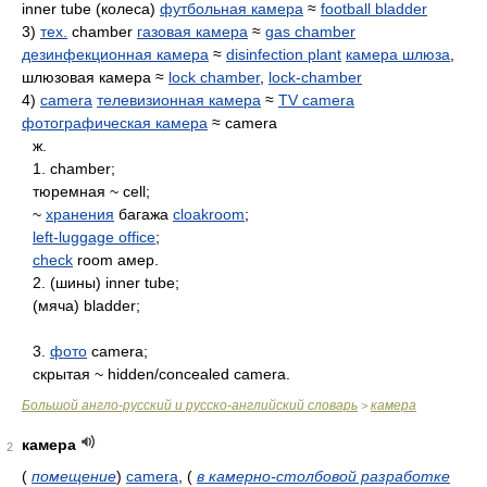
inner tube (колеса)
футбольная камера
≈
football bladder
3)
тех.
chamber
газовая камера
≈
gas chamber
дезинфекционная камера
≈
disinfection plant
камера шлюза
,
шлюзовая камера ≈
lock chamber
,
lock-chamber
4)
camera
телевизионная камера
≈
TV camera
фотографическая камера
≈ camera
ж.
1. chamber;
тюремная ~ cell;
~
хранения
багажа
cloakroom
;
left-luggage office
;
check
room амер.
2. (шины) inner tube;
(мяча) bladder;
3.
фото
camera;
скрытая ~ hidden/concealed camera.
Большой англо-русский и русско-английский словарь
камера
>
камера
2
(
помещение
)
camera
,
(
в камерно-столбовой разработке