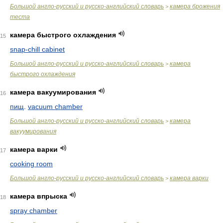
Большой англо-русский и русско-английский словарь
камера брожения
>
теста
камера быстрого охлаждения
15
snap-chill cabinet
Большой англо-русский и русско-английский словарь
камера
>
быстрого охлаждения
камера вакуумирования
16
пищ
.
vacuum chamber
Большой англо-русский и русско-английский словарь
камера
>
вакуумирования
камера варки
17
cooking room
Большой англо-русский и русско-английский словарь
камера варки
>
камера впрыска
18
spray chamber