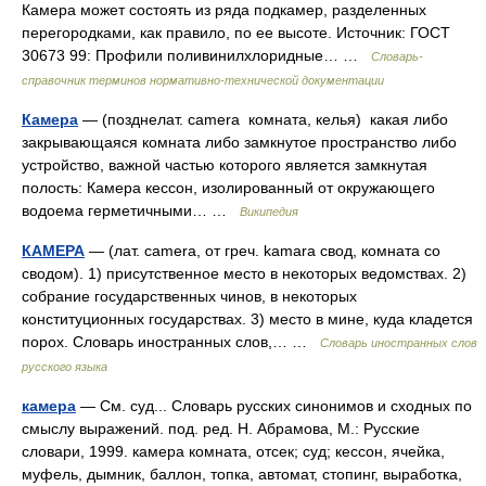
Камера может состоять из ряда подкамер, разделенных
перегородками, как правило, по ее высоте. Источник: ГОСТ
30673 99: Профили поливинилхлоридные… …
Словарь-
справочник терминов нормативно-технической документации
Камера
— (позднелат. camera комната, келья) какая либо
закрывающаяся комната либо замкнутое пространство либо
устройство, важной частью которого является замкнутая
полость: Камера кессон, изолированный от окружающего
водоема герметичными… …
Википедия
КАМЕРА
— (лат. camera, от греч. kamara свод, комната со
сводом). 1) присутственное место в некоторых ведомствах. 2)
собрание государственных чинов, в некоторых
конституционных государствах. 3) место в мине, куда кладется
порох. Словарь иностранных слов,… …
Словарь иностранных слов
русского языка
камера
— См. суд... Словарь русских синонимов и сходных по
смыслу выражений. под. ред. Н. Абрамова, М.: Русские
словари, 1999. камера комната, отсек; суд; кессон, ячейка,
муфель, дымник, баллон, топка, автомат, стопинг, выработка,