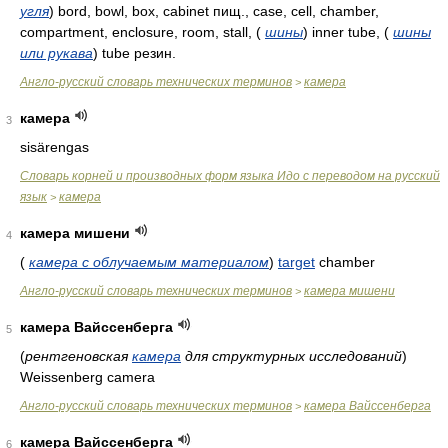
угля
)
bord, bowl, box, cabinet пищ., case, cell, chamber,
compartment, enclosure, room, stall,
(
шины
)
inner tube,
(
шины
или рукава
)
tube резин.
Англо-русский словарь технических терминов
камера
>
камера
3
sisärengas
Словарь корней и производных форм языка Идо с переводом на русский
язык
камера
>
камера мишени
4
(
камера с облучаемым материалом
)
target
chamber
Англо-русский словарь технических терминов
камера мишени
>
камера Вайссенберга
5
(
рентгеновская
камера
для структурных исследований
)
Weissenberg camera
Англо-русский словарь технических терминов
камера Вайссенберга
>
камера Вайссенберга
6