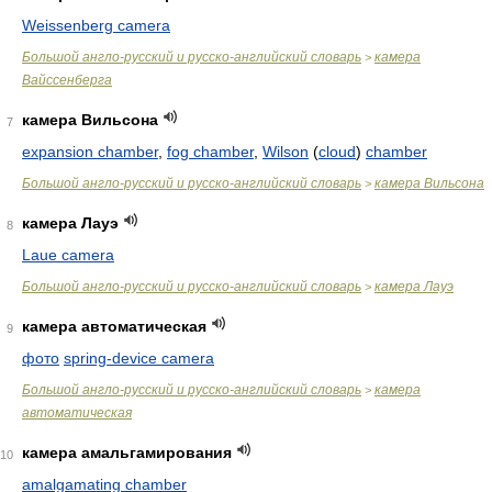
Weissenberg camera
Большой англо-русский и русско-английский словарь
камера
>
Вайссенберга
камера Вильсона
7
expansion chamber
,
fog chamber
,
Wilson
(
cloud
)
chamber
Большой англо-русский и русско-английский словарь
камера Вильсона
>
камера Лауэ
8
Laue camera
Большой англо-русский и русско-английский словарь
камера Лауэ
>
камера автоматическая
9
фото
spring-device camera
Большой англо-русский и русско-английский словарь
камера
>
автоматическая
камера амальгамирования
10
amalgamating chamber