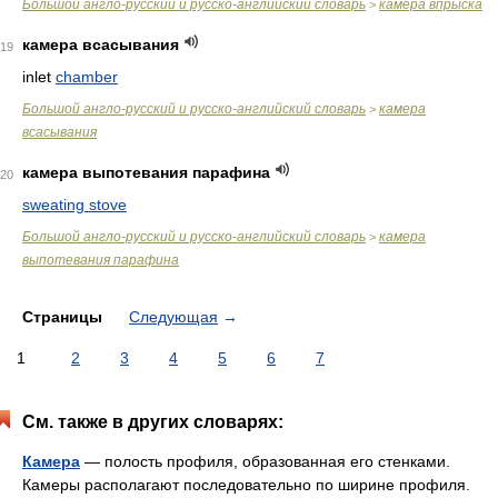
Большой англо-русский и русско-английский словарь
камера впрыска
>
камера всасывания
19
inlet
chamber
Большой англо-русский и русско-английский словарь
камера
>
всасывания
камера выпотевания парафина
20
sweating stove
Большой англо-русский и русско-английский словарь
камера
>
выпотевания парафина
Страницы
Следующая
→
1
2
3
4
5
6
7
См. также в других словарях:
Камера
— полость профиля, образованная его стенками.
Камеры располагают последовательно по ширине профиля.