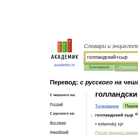
Словари и энциклоп
academic.ru
Толкования
Переводы
Перевод:
с русского на чеш
голландск
С чешского на:
Русский
Толкование
Перев
С русского на:
голландский
сыр
1
Все языки
•
eidamský
sýr
Адыгейский
Русско
-
чешский
словар