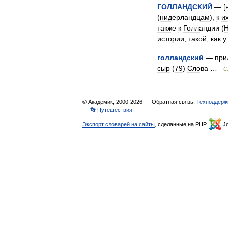
ГОЛЛАНДСКИЙ
— [
(
нидерландцам
),
к
и
также
к
Голландии
(
истории
;
такой
,
как
у
голландский
—
при
сыр
(
79
)
Слова
…
С
© Академик, 2000-2026
Обратная связь:
Техподдерж
👣 Путешествия
Экспорт словарей на сайты
, сделанные на PHP,
Jo