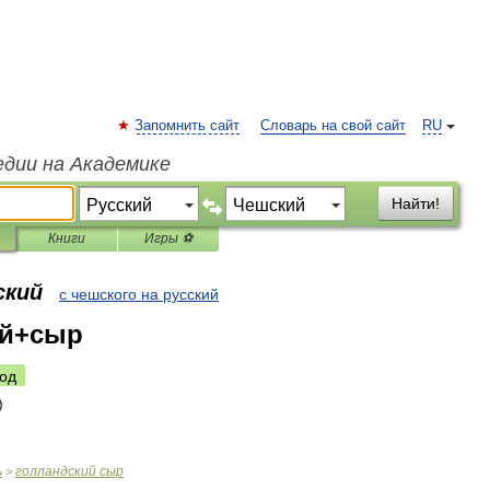
Запомнить сайт
Словарь на свой сайт
RU
едии на Академике
Найти!
Книги
Игры ⚽
ский
с чешского на русский
ий+сыр
од
ь
голландский
сыр
>