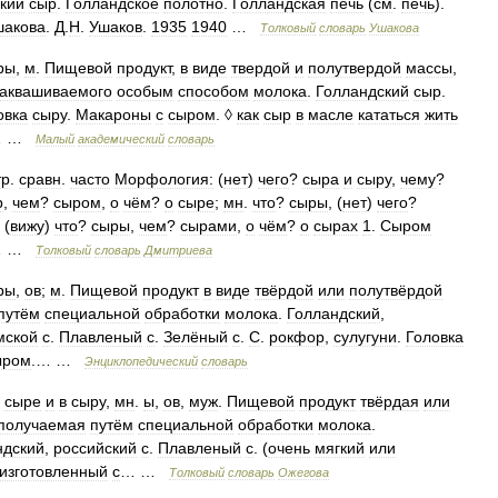
кий
сыр
.
Голландское
полотно
.
Голландская
печь
(
см
.
печь
).
шакова
.
Д
.
Н
.
Ушаков
.
1935
1940
…
Толковый
словарь
Ушакова
ры
,
м
.
Пищевой
продукт
,
в
виде
твердой
и
полутвердой
массы
,
заквашиваемого
особым
способом
молока
.
Голландский
сыр
.
овка
сыру
.
Макароны
с
сыром
. ◊
как
сыр
в
масле
кататься
жить
… …
Малый
академический
словарь
тр
.
сравн
.
часто
Морфология:
(
нет
)
чего
?
сыра
и
сыру
,
чему
?
р
,
чем
?
сыром
,
о
чём
?
о
сыре
;
мн
.
что
?
сыры
, (
нет
)
чего
?
, (
вижу
)
что
?
сыры
,
чем
?
сырами
,
о
чём
?
о
сырах
1
.
Сыром
… …
Толковый
словарь
Дмитриева
ры
,
ов
;
м
.
Пищевой
продукт
в
виде
твёрдой
или
полутвёрдой
путём
специальной
обработки
молока
.
Голландский
,
мской
с
.
Плавленый
с
.
Зелёный
с
.
С
.
рокфор
,
сулугуни
.
Головка
ыром
.… …
Энциклопедический
словарь
сыре
и
в
сыру
,
мн
.
ы
,
ов
,
муж
.
Пищевой
продукт
твёрдая
или
получаемая
путём
специальной
обработки
молока
.
ндский
,
российский
с
.
Плавленый
с
. (
очень
мягкий
или
изготовленный
с
… …
Толковый
словарь
Ожегова