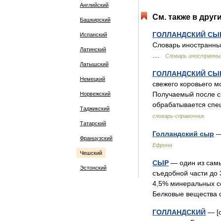
Английский
См
.
также
в
друг
Башкирский
ГОЛЛАНДСКИЙ
СЫ
Испанский
Словарь
иностранны
Латинский
…
Словарь
иностранны
Латышский
ГОЛЛАНДСКИЙ
СЫ
Немецкий
свежего
коровьего
м
Получаемый
после
с
Норвежский
обрабатывается
спе
Таджикский
словарь
-
справочник
Татарский
Голландский
сыр
Французский
Ефрона
Чешский
СЫР
—
один
из
сам
Эстонский
съедобной
части
до
4
,
5
%
минеральных
с
Белковые
вещества
ГОЛЛАНДСКИЙ
— [