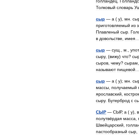
голландец
.
Голландс
Толковый
словарь
У
сыр
—
а
(
у
),
мн
.
сы
приготовляемый
из
Плавленый
сыр
.
Гол
в
довольстве
,
имея
сыр
—
сущ
.,
м
.,
упо
сыру
, (
вижу
)
что
?
сы
сыров
,
чему
?
сырам
называют
пищевой
сыр
—
а
(
у
);
мн
.
сы
массы
,
получаемый
ярославский
,
костро
сыру
.
Бутерброд
с
с
СЫР
—
СЫР
,
а
(
у
),
в
полутвёрдая
масса
,
Швейцарский
,
голла
пастообразный
сыр
,