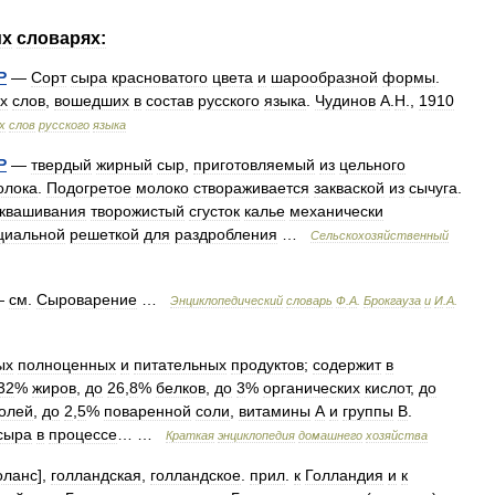
их
словарях:
Р
—
Сорт
сыра
красноватого
цвета
и
шарообразной
формы
.
х
слов
,
вошедших
в
состав
русского
языка
.
Чудинов
А
.
Н
.,
1910
х
слов
русского
языка
Р
—
твердый
жирный
сыр
,
приготовляемый
из
цельного
олока
.
Подогретое
молоко
створаживается
закваской
из
сычуга
.
квашивания
творожистый
сгусток
калье
механически
циальной
решеткой
для
раздробления
…
Сельскохозяйственный
—
см
.
Сыроварение
…
Энциклопедический
словарь
Ф
.
А
.
Брокгауза
и
И
.
А
.
ых
полноценных
и
питательных
продуктов
;
содержит
в
32
%
жиров
,
до
26
,
8
%
белков
,
до
3
%
органических
кислот
,
до
олей
,
до
2
,
5
%
поваренной
соли
,
витамины
А
и
группы
В
.
сыра
в
процессе
… …
Краткая
энциклопедия
домашнего
хозяйства
оланс
],
голландская
,
голландское
.
прил
.
к
Голландия
и
к