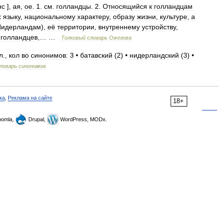
нс
],
ая
,
ое
.
1
.
см
.
голландцы
.
2
.
Относящийся
к
голландцам
х
языку
,
национальному
характеру
,
образу
жизни
,
культуре
,
а
Нидерландам
),
её
территории
,
внутреннему
устройству
,
голландцев
,… …
Толковый
словарь
Ожегова
л
.,
кол
во
синонимов:
3
•
батавский
(
2
) •
нидерландский
(
3
) •
ловарь
синонимов
ка
,
Реклама на сайте
18+
omla,
Drupal,
WordPress, MODx.