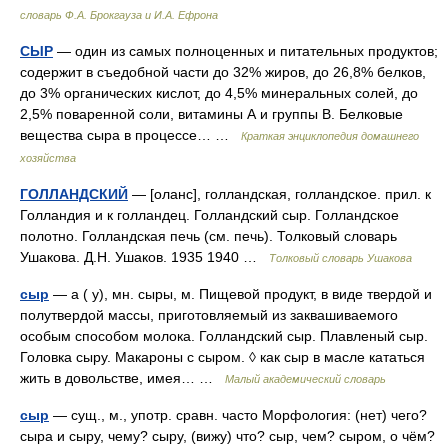
словарь Ф.А. Брокгауза и И.А. Ефрона
СЫР
— один из самых полноценных и питательных продуктов;
содержит в съедобной части до 32% жиров, до 26,8% белков,
до 3% органических кислот, до 4,5% минеральных солей, до
2,5% поваренной соли, витамины А и группы В. Белковые
вещества сыра в процессе… …
Краткая энциклопедия домашнего
хозяйства
ГОЛЛАНДСКИЙ
— [оланс], голландская, голландское. прил. к
Голландия и к голландец. Голландский сыр. Голландское
полотно. Голландская печь (см. печь). Толковый словарь
Ушакова. Д.Н. Ушаков. 1935 1940 …
Толковый словарь Ушакова
сыр
— а ( у), мн. сыры, м. Пищевой продукт, в виде твердой и
полутвердой массы, приготовляемый из заквашиваемого
особым способом молока. Голландский сыр. Плавленый сыр.
Головка сыру. Макароны с сыром. ◊ как сыр в масле кататься
жить в довольстве, имея… …
Малый академический словарь
сыр
— сущ., м., употр. сравн. часто Морфология: (нет) чего?
сыра и сыру, чему? сыру, (вижу) что? сыр, чем? сыром, о чём?