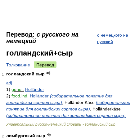
Перевод:
с русского на
с немецкого на
немецкий
русский
голландский+сыр
Толкование
Перевод
голландский сыр
1
adj
1)
gener.
Holländer
2)
food.ind.
Holländer
(собирательное понятие для
голландских сортов сыра)
, Holländer Käse
(собирательное
понятие для голландских сортов сыра)
, Holländerkäse
(собирательное понятие для голландских сортов сыра)
Универсальный русско-немецкий словарь
голландский сыр
>
лимбургский сыр
2