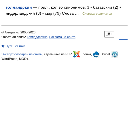
голландский
— прил., кол во синонимов: 3 • батавский (2) •
нидерландский (3) • сыр (79) Слова …
Словарь синонимов
© Академик, 2000-2026
18+
Обратная связь:
Техподдержка
,
Реклама на сайте
👣 Путешествия
Экспорт словарей на сайты
, сделанные на PHP,
Joomla,
Drupal,
WordPress, MODx.