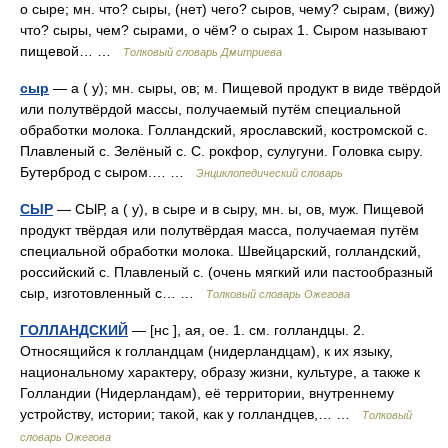
о сыре; мн. что? сыры, (нет) чего? сыров, чему? сырам, (вижу)
что? сыры, чем? сырами, о чём? о сырах 1. Сыром называют
пищевой… …
Толковый словарь Дмитриева
сыр
— а ( у); мн. сыры, ов; м. Пищевой продукт в виде твёрдой
или полутвёрдой массы, получаемый путём специальной
обработки молока. Голландский, ярославский, костромской с.
Плавленый с. Зелёный с. С. рокфор, сулугуни. Головка сыру.
Бутерброд с сыром.… …
Энциклопедический словарь
СЫР
— СЫР, а ( у), в сыре и в сыру, мн. ы, ов, муж. Пищевой
продукт твёрдая или полутвёрдая масса, получаемая путём
специальной обработки молока. Швейцарский, голландский,
российский с. Плавленый с. (очень мягкий или пастообразный
сыр, изготовленный с… …
Толковый словарь Ожегова
ГОЛЛАНДСКИЙ
— [нс ], ая, ое. 1. см. голландцы. 2.
Относящийся к голландцам (нидерландцам), к их языку,
национальному характеру, образу жизни, культуре, а также к
Голландии (Нидерландам), её территории, внутреннему
устройству, истории; такой, как у голландцев,… …
Толковый
словарь Ожегова