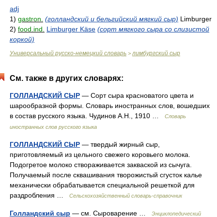
adj
1)
gastron.
(голландский и бельгийский мягкий сыр)
Limburger
2)
food.ind.
Limburger Käse
(сорт мягкого сыра со слизистой
коркой)
Универсальный русско-немецкий словарь
лимбургский сыр
>
См. также в других словарях:
ГОЛЛАНДСКИЙ СЫР
— Сорт сыра красноватого цвета и
шарообразной формы. Словарь иностранных слов, вошедших
в состав русского языка. Чудинов А.Н., 1910 …
Словарь
иностранных слов русского языка
ГОЛЛАНДСКИЙ СЫР
— твердый жирный сыр,
приготовляемый из цельного свежего коровьего молока.
Подогретое молоко створаживается закваской из сычуга.
Получаемый после сквашивания творожистый сгусток калье
механически обрабатывается специальной решеткой для
раздробления …
Сельскохозяйственный словарь-справочник
Голландский сыр
— см. Сыроварение …
Энциклопедический