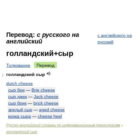
Перевод:
с русского на
с английского на
английский
русский
голландский+сыр
Толкование
Перевод
голландский сыр
1
dutch cheese
сыр бри
—
Brie cheese
сыр джек
—
Jack cheese
сыр брик
—
brick cheese
зрелый сыр
—
aged cheese
корка сыра
—
cheese heel
Русско-английский словарь по информационным технологиям
>
голландский сыр