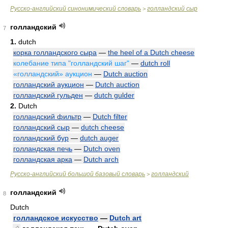
Русско-английский синонимический словарь
голландский сыр
>
голландский
7
1.
dutch
корка голландского сыра
—
the heel of a Dutch cheese
колебание типа "голландский шаг"
—
dutch roll
«голландский» аукцион
—
Dutch auction
голландский аукцион
—
Dutch auction
голландский гульден
—
dutch gulder
2.
Dutch
голландский фильтр
—
Dutch filter
голландский сыр
—
dutch cheese
голландский бур
—
dutch auger
голландская печь
—
Dutch oven
голландская арка
—
Dutch arch
Русско-английский большой базовый словарь
голландский
>
голландский
8
Dutch
голландское искусство
—
Dutch art