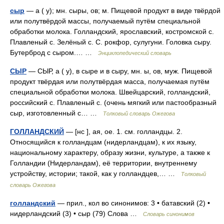
сыр
— а ( у); мн. сыры, ов; м. Пищевой продукт в виде твёрдой
или полутвёрдой массы, получаемый путём специальной
обработки молока. Голландский, ярославский, костромской с.
Плавленый с. Зелёный с. С. рокфор, сулугуни. Головка сыру.
Бутерброд с сыром.… …
Энциклопедический словарь
СЫР
— СЫР, а ( у), в сыре и в сыру, мн. ы, ов, муж. Пищевой
продукт твёрдая или полутвёрдая масса, получаемая путём
специальной обработки молока. Швейцарский, голландский,
российский с. Плавленый с. (очень мягкий или пастообразный
сыр, изготовленный с… …
Толковый словарь Ожегова
ГОЛЛАНДСКИЙ
— [нс ], ая, ое. 1. см. голландцы. 2.
Относящийся к голландцам (нидерландцам), к их языку,
национальному характеру, образу жизни, культуре, а также к
Голландии (Нидерландам), её территории, внутреннему
устройству, истории; такой, как у голландцев,… …
Толковый
словарь Ожегова
голландский
— прил., кол во синонимов: 3 • батавский (2) •
нидерландский (3) • сыр (79) Слова …
Словарь синонимов