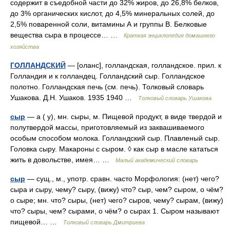
содержит в съедобной части до 32% жиров, до 26,8% белков,
до 3% органических кислот, до 4,5% минеральных солей, до
2,5% поваренной соли, витамины А и группы В. Белковые
вещества сыра в процессе… …
Краткая энциклопедия домашнего
хозяйства
ГОЛЛАНДСКИЙ
— [оланс], голландская, голландское. прил. к
Голландия и к голландец. Голландский сыр. Голландское
полотно. Голландская печь (см. печь). Толковый словарь
Ушакова. Д.Н. Ушаков. 1935 1940 …
Толковый словарь Ушакова
сыр
— а ( у), мн. сыры, м. Пищевой продукт, в виде твердой и
полутвердой массы, приготовляемый из заквашиваемого
особым способом молока. Голландский сыр. Плавленый сыр.
Головка сыру. Макароны с сыром. ◊ как сыр в масле кататься
жить в довольстве, имея… …
Малый академический словарь
сыр
— сущ., м., употр. сравн. часто Морфология: (нет) чего?
сыра и сыру, чему? сыру, (вижу) что? сыр, чем? сыром, о чём?
о сыре; мн. что? сыры, (нет) чего? сыров, чему? сырам, (вижу)
что? сыры, чем? сырами, о чём? о сырах 1. Сыром называют
пищевой… …
Толковый словарь Дмитриева