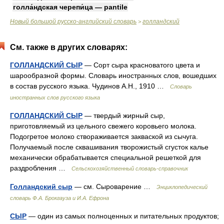
голла́ндская черепи́ца — pantile
Новый большой русско-английский словарь
голландский
>
См. также в других словарях:
ГОЛЛАНДСКИЙ СЫР
— Сорт сыра красноватого цвета и
шарообразной формы. Словарь иностранных слов, вошедших
в состав русского языка. Чудинов А.Н., 1910 …
Словарь
иностранных слов русского языка
ГОЛЛАНДСКИЙ СЫР
— твердый жирный сыр,
приготовляемый из цельного свежего коровьего молока.
Подогретое молоко створаживается закваской из сычуга.
Получаемый после сквашивания творожистый сгусток калье
механически обрабатывается специальной решеткой для
раздробления …
Сельскохозяйственный словарь-справочник
Голландский сыр
— см. Сыроварение …
Энциклопедический
словарь Ф.А. Брокгауза и И.А. Ефрона
СЫР
— один из самых полноценных и питательных продуктов;