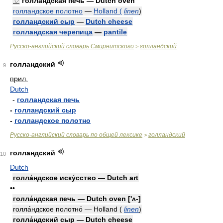
♢
голландская печь — Dutch oven
голландское полотно
—
Holland (
linen
)
голландский сыр
—
Dutch cheese
голландская черепица
—
pantile
Русско-английский словарь Смирнитского
голландский
>
голландский
9
прил.
Dutch
-
голландская печь
-
голландский сыр
-
голландское полотно
Русско-английский словарь по общей лексике
голландский
>
голландский
10
Dutch
голла́ндское иску́сство — Dutch art
••
голла́ндская печь — Dutch oven ['ʌ-]
голла́ндское полотно́ — Holland
(
linen
)
голла́ндский сыр — Dutch cheese