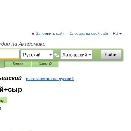
Запомнить сайт
Словарь на свой сайт
RU
едии на Академике
Найти!
Книги
Игры ⚽
тышский
с латышского на русский
ий+сыр
од