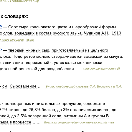
варь
Голландский
сыр
>
их
словарях:
Р
—
Сорт
сыра
красноватого
цвета
и
шарообразной
формы
.
х
слов
,
вошедших
в
состав
русского
языка
.
Чудинов
А
.
Н
.,
1910
х
слов
русского
языка
Р
—
твердый
жирный
сыр
,
приготовляемый
из
цельного
олока
.
Подогретое
молоко
створаживается
закваской
из
сычуга
.
квашивания
творожистый
сгусток
калье
механически
циальной
решеткой
для
раздробления
…
Сельскохозяйственный
—
см
.
Сыроварение
…
Энциклопедический
словарь
Ф
.
А
.
Брокгауза
и
И
.
А
.
ых
полноценных
и
питательных
продуктов
;
содержит
в
32
%
жиров
,
до
26
,
8
%
белков
,
до
3
%
органических
кислот
,
до
олей
,
до
2
,
5
%
поваренной
соли
,
витамины
А
и
группы
В
.
сыра
в
процессе
… …
Краткая
энциклопедия
домашнего
хозяйства