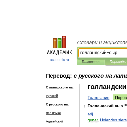
Словари и энциклоп
academic.ru
Толкования
Переводы
Перевод:
с русского на ла
голландск
С латышского на:
Русский
Толкование
Перев
С русского на:
Голландский
сыр
1
Все языки
adj
gener
.
Holandes
siers
Адыгейский