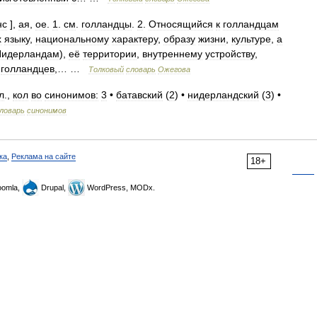
нс
],
ая
,
ое
.
1
.
см
.
голландцы
.
2
.
Относящийся
к
голландцам
х
языку
,
национальному
характеру
,
образу
жизни
,
культуре
,
а
Нидерландам
),
её
территории
,
внутреннему
устройству
,
голландцев
,… …
Толковый
словарь
Ожегова
л
.,
кол
во
синонимов:
3
•
батавский
(
2
) •
нидерландский
(
3
) •
ловарь
синонимов
ка
,
Реклама на сайте
18+
omla,
Drupal,
WordPress, MODx.