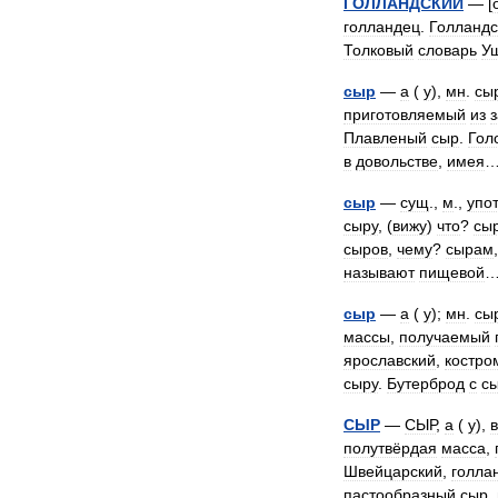
ГОЛЛАНДСКИЙ
— [
голландец
.
Голландс
Толковый
словарь
У
сыр
—
а
(
у
),
мн
.
сы
приготовляемый
из
Плавленый
сыр
.
Гол
в
довольстве
,
имея
сыр
—
сущ
.,
м
.,
упо
сыру
, (
вижу
)
что
?
сы
сыров
,
чему
?
сырам
называют
пищевой
сыр
—
а
(
у
);
мн
.
сы
массы
,
получаемый
ярославский
,
костро
сыру
.
Бутерброд
с
с
СЫР
—
СЫР
,
а
(
у
),
в
полутвёрдая
масса
,
Швейцарский
,
голла
пастообразный
сыр
,