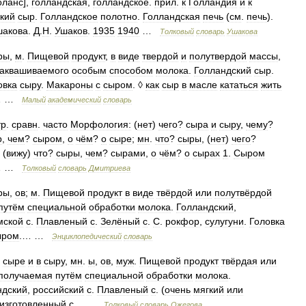
оланс
],
голландская
,
голландское
.
прил
.
к
Голландия
и
к
кий
сыр
.
Голландское
полотно
.
Голландская
печь
(
см
.
печь
).
шакова
.
Д
.
Н
.
Ушаков
.
1935
1940
…
Толковый
словарь
Ушакова
ры
,
м
.
Пищевой
продукт
,
в
виде
твердой
и
полутвердой
массы
,
заквашиваемого
особым
способом
молока
.
Голландский
сыр
.
овка
сыру
.
Макароны
с
сыром
. ◊
как
сыр
в
масле
кататься
жить
… …
Малый
академический
словарь
тр
.
сравн
.
часто
Морфология:
(
нет
)
чего
?
сыра
и
сыру
,
чему
?
р
,
чем
?
сыром
,
о
чём
?
о
сыре
;
мн
.
что
?
сыры
, (
нет
)
чего
?
, (
вижу
)
что
?
сыры
,
чем
?
сырами
,
о
чём
?
о
сырах
1
.
Сыром
… …
Толковый
словарь
Дмитриева
ры
,
ов
;
м
.
Пищевой
продукт
в
виде
твёрдой
или
полутвёрдой
путём
специальной
обработки
молока
.
Голландский
,
мской
с
.
Плавленый
с
.
Зелёный
с
.
С
.
рокфор
,
сулугуни
.
Головка
ыром
.… …
Энциклопедический
словарь
сыре
и
в
сыру
,
мн
.
ы
,
ов
,
муж
.
Пищевой
продукт
твёрдая
или
получаемая
путём
специальной
обработки
молока
.
ндский
,
российский
с
.
Плавленый
с
. (
очень
мягкий
или
изготовленный
с
… …
Толковый
словарь
Ожегова