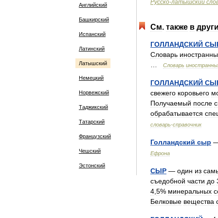
Русско
-
латышский
сло
Английский
Башкирский
См
.
также
в
друг
Испанский
ГОЛЛАНДСКИЙ
СЫ
Латинский
Словарь
иностранны
Латышский
…
Словарь
иностранны
Немецкий
ГОЛЛАНДСКИЙ
СЫ
свежего
коровьего
м
Норвежский
Получаемый
после
с
Таджикский
обрабатывается
спе
Татарский
словарь
-
справочник
Французский
Голландский
сыр
Чешский
Ефрона
Эстонский
СЫР
—
один
из
сам
съедобной
части
до
4
,
5
%
минеральных
с
Белковые
вещества