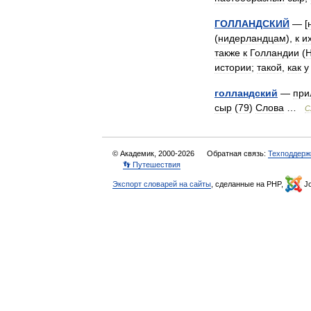
ГОЛЛАНДСКИЙ
— [
(
нидерландцам
),
к
и
также
к
Голландии
(
истории
;
такой
,
как
у
голландский
—
при
сыр
(
79
)
Слова
…
С
© Академик, 2000-2026
Обратная связь:
Техподдерж
👣 Путешествия
Экспорт словарей на сайты
, сделанные на PHP,
Jo