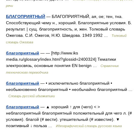
речи
БЛАГОПРИЯТНЫЙ
— БЛАГОПРИЯТНЫЙ, ая, ое; тен, тна.
Способствующий чему н., хороший. Благоприятные условия. Б.
результат. | сущ. благоприятность, и, жен. Толковый словарь
Ожегова. С.И. Ожегов, Н.Ю. Шведова. 1949 1992 …
Толковый
словарь Ожегова
благоприятный
— — [http://www.iks
media.ru/glossary/index.html?glossid=2400324] Тематики
электросвязь, основные понятия EN benign …
Справочник
технического переводчика
благоприятный
— • исключительно благоприятный •
необыкновенно благоприятный • необычайно благоприятный …
Словарь русской идиоматики
благоприятный
— ▲ хороший ↑ для (чего) < >
неблагоприятный благоприятный положительный для чего л. (#
условия). благой (# вести). утешительный (# известие). ▼
позитивный ↓ польза …
Идеографический словарь русского языка