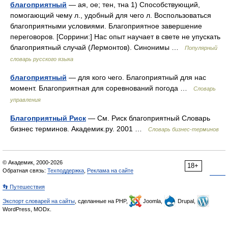
благоприятный
— ая, ое; тен, тна 1) Способствующий,
помогающий чему л., удобный для чего л. Воспользоваться
благоприятными условиями. Благоприятное завершение
переговоров. [Соррини:] Нас опыт научает в свете не упускать
благоприятный случай (Лермонтов). Синонимы …
Популярный
словарь русского языка
благоприятный
— для кого чего. Благоприятный для нас
момент. Благоприятная для соревнований погода …
Словарь
управления
Благоприятный Риск
— См. Риск благоприятный Словарь
бизнес терминов. Академик.ру. 2001 …
Словарь бизнес-терминов
© Академик, 2000-2026
18+
Обратная связь:
Техподдержка
,
Реклама на сайте
👣 Путешествия
Экспорт словарей на сайты
, сделанные на PHP,
Joomla,
Drupal,
WordPress, MODx.