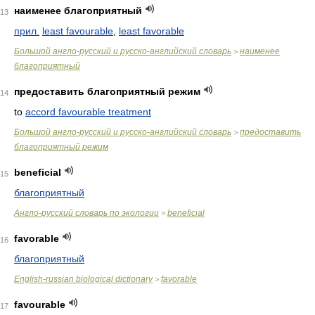
наименее благоприятный
13
прил.
least favourable
,
least favorable
Большой англо-русский и русско-английский словарь
наименее
>
благоприятный
предоставить благоприятный режим
14
to
accord favourable treatment
Большой англо-русский и русско-английский словарь
предоставить
>
благоприятный режим
beneficial
15
благоприятный
Англо-русский словарь по экологии
beneficial
>
favorable
16
благоприятный
English-russian biological dictionary
favorable
>
favourable
17