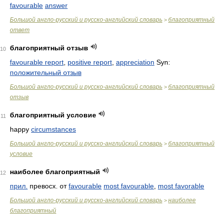
favourable
answer
Большой англо-русский и русско-английский словарь
благоприятный
>
ответ
благоприятный отзыв
10
favourable report
,
positive report
,
appreciation
Syn:
положительный отзыв
Большой англо-русский и русско-английский словарь
благоприятный
>
отзыв
благоприятный условие
11
happy
circumstances
Большой англо-русский и русско-английский словарь
благоприятный
>
условие
наиболее благоприятный
12
прил.
превосх. от
favourable
most favourable
,
most favorable
Большой англо-русский и русско-английский словарь
наиболее
>
благоприятный