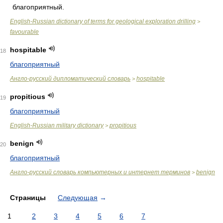
благоприятный.
English-Russian dictionary of terms for geological exploration drilling
>
favourable
hospitable
18
благоприятный
Англо-русский дипломатический словарь
hospitable
>
propitious
19
благоприятный
English-Russian military dictionary
propitious
>
benign
20
благоприятный
Англо-русский словарь компьютерных и интернет терминов
benign
>
Страницы
Следующая
→
1
2
3
4
5
6
7