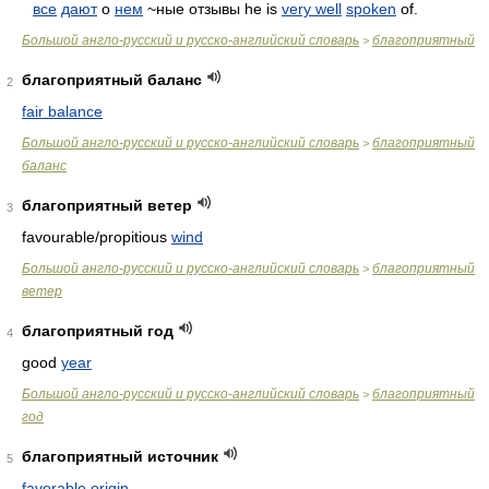
все
дают
о
нем
~ные отзывы he is
very well
spoken
of.
Большой англо-русский и русско-английский словарь
благоприятный
>
благоприятный баланс
2
fair balance
Большой англо-русский и русско-английский словарь
благоприятный
>
баланс
благоприятный ветер
3
favourable/propitious
wind
Большой англо-русский и русско-английский словарь
благоприятный
>
ветер
благоприятный год
4
good
year
Большой англо-русский и русско-английский словарь
благоприятный
>
год
благоприятный источник
5
favorable origin