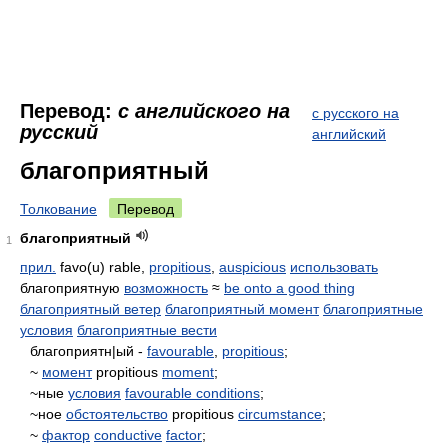
Перевод:
с английского на
с русского на
русский
английский
благоприятный
Толкование
Перевод
благоприятный
1
прил.
favo(u) rable,
propitious
,
auspicious
использовать
благоприятную
возможность
≈
be onto a good thing
благоприятный ветер
благоприятный момент
благоприятные
условия
благоприятные вести
благоприятн|ый -
favourable
,
propitious
;
~
момент
propitious
moment
;
~ные
условия
favourable conditions
;
~ное
обстоятельство
propitious
circumstance
;
~
фактор
conductive
factor
;