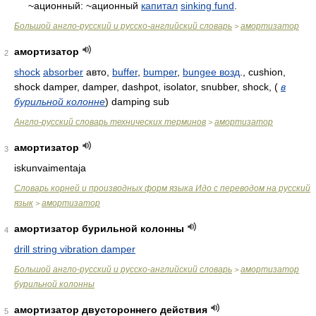
~ационный: ~ационный
капитал
sinking fund
.
Большой англо-русский и русско-английский словарь
амортизатор
>
амортизатор
2
shock
absorber
авто,
buffer
,
bumper
,
bungee возд
., cushion,
shock damper, damper, dashpot, isolator, snubber, shock,
(
в
бурильной колонне
)
damping sub
Англо-русский словарь технических терминов
амортизатор
>
амортизатор
3
iskunvaimentaja
Словарь корней и производных форм языка Идо с переводом на русский
язык
амортизатор
>
амортизатор бурильной колонны
4
drill string vibration damper
Большой англо-русский и русско-английский словарь
амортизатор
>
бурильной колонны
амортизатор двустороннего действия
5