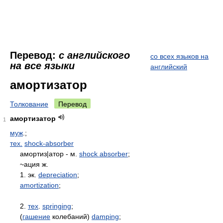
Перевод:
с английского
со всех языков на
на все языки
английский
амортизатор
Толкование
Перевод
амортизатор
1
муж
.;
тех.
shock-absorber
амортиз|атор - м.
shock absorber
;
~ация ж.
1. эк.
depreciation
;
amortization
;
2.
тех
.
springing
;
(
гашение
колебаний)
damping
;