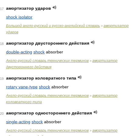
амортизатор ударов
17
shock isolator
Большой англо-русский и русско-английский словарь
амортизатор
>
ударов
амортизатор двустороннего действия
18
double-acting
shock
absorber
Англо-русский словарь технических терминов
амортизатор
>
двустороннего действия
амортизатор коловратного типа
19
rotary vane-type
shock
absorber
Англо-русский словарь технических терминов
амортизатор
>
коловратного типа
амортизатор одностороннего действия
20
single-acting
shock
absorber
Англо-русский словарь технических терминов
амортизатор
>