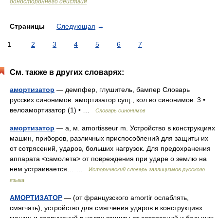
одностороннего действия
Страницы
Следующая
→
1
2
3
4
5
6
7
См. также в других словарях:
амортизатор
— демпфер, глушитель, бампер Словарь
русских синонимов. амортизатор сущ., кол во синонимов: 3 •
велоамортизатор (1) • …
Словарь синонимов
амортизатор
— а, м. amortisseur m. Устройство в конструкциях
машин, приборов, различных приспособлений для защиты их
от сотрясений, ударов, больших нагрузок. Для предохранения
аппарата <самолета> от повреждения при ударе о землю на
нем устраивается… …
Исторический словарь галлицизмов русского
языка
АМОРТИЗАТОР
— (от французского amortir ослаблять,
смягчать), устройство для смягчения ударов в конструкциях