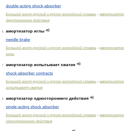
double-acting shock-absorber
Большой англо-русский и русско-английский словарь
амортизатор
>
двустороннего действия
амортизатор иглы
6
needle brake
Большой англо-русский и русско-английский словарь
амортизатор
>
иглы
амортизатор испытывает сжатие
7
shock-absorber contracts
Большой англо-русский и русско-английский словарь
амортизатор
>
испытывает сжатие
амортизатор одностороннего действия
8
single-acting shock absorber
Большой англо-русский и русско-английский словарь
амортизатор
>
одностороннего действия