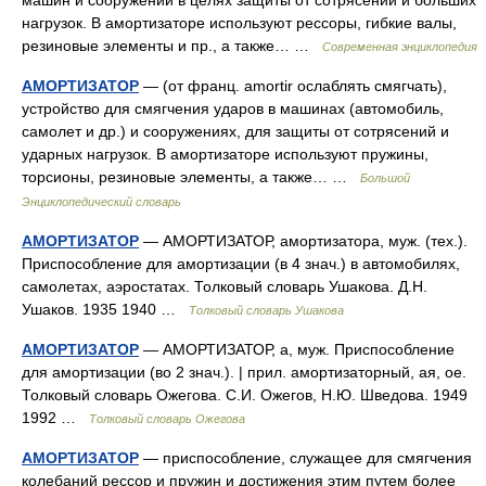
машин и сооружений в целях защиты от сотрясений и больших
нагрузок. В амортизаторе используют рессоры, гибкие валы,
резиновые элементы и пр., а также… …
Современная энциклопедия
АМОРТИЗАТОР
— (от франц. amortir ослаблять смягчать),
устройство для смягчения ударов в машинах (автомобиль,
самолет и др.) и сооружениях, для защиты от сотрясений и
ударных нагрузок. В амортизаторе используют пружины,
торсионы, резиновые элементы, а также… …
Большой
Энциклопедический словарь
АМОРТИЗАТОР
— АМОРТИЗАТОР, амортизатора, муж. (тех.).
Приспособление для амортизации (в 4 знач.) в автомобилях,
самолетах, аэростатах. Толковый словарь Ушакова. Д.Н.
Ушаков. 1935 1940 …
Толковый словарь Ушакова
АМОРТИЗАТОР
— АМОРТИЗАТОР, а, муж. Приспособление
для амортизации (во 2 знач.). | прил. амортизаторный, ая, ое.
Толковый словарь Ожегова. С.И. Ожегов, Н.Ю. Шведова. 1949
1992 …
Толковый словарь Ожегова
АМОРТИЗАТОР
— приспособление, служащее для смягчения
колебаний рессор и пружин и достижения этим путем более